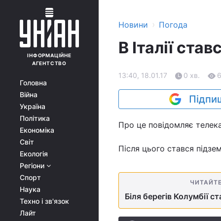
›
Новини
Погода
В Італії ста
ІНФОРМАЦІЙНЕ
АГЕНТСТВО
13:40, 18.01.17
0 хв.
Головна
Війна
Підпиш
Україна
Політика
Про це повідомляє телек
Економіка
Світ
Після цього стався підзем
Екологія
Регіони
Спорт
ЧИТАЙТ
Наука
Біля берегів Колумбії с
Техно і зв'язок
Лайт