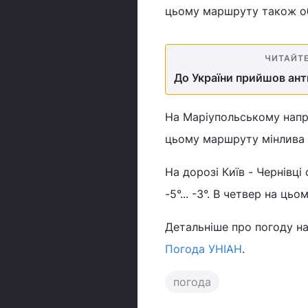
цьому маршруту також обі
ЧИТАЙТ
До України прийшов ант
На Маріупольському нап
цьому маршруту мінлива хм
На дорозі Київ - Чернівц
-5°... -3°. В четвер на цьо
Детальніше про погоду на
Погода УНІАН
.
погода