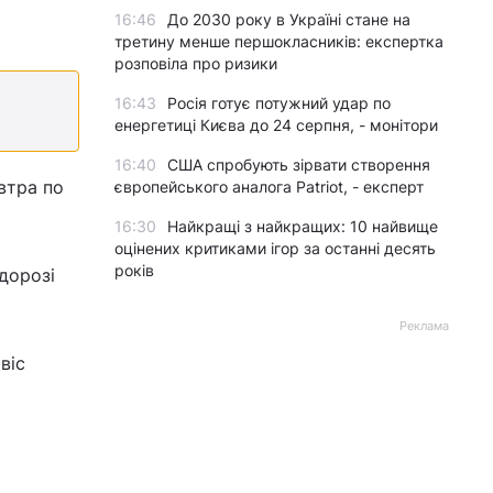
16:46
До 2030 року в Україні стане на
третину менше першокласників: експертка
розповіла про ризики
16:43
Росія готує потужний удар по
енергетиці Києва до 24 серпня, - монітори
16:40
США спробують зірвати створення
автра по
європейського аналога Patriot, - експерт
16:30
Найкращі з найкращих: 10 найвище
оцінених критиками ігор за останні десять
років
дорозі
Реклама
віс