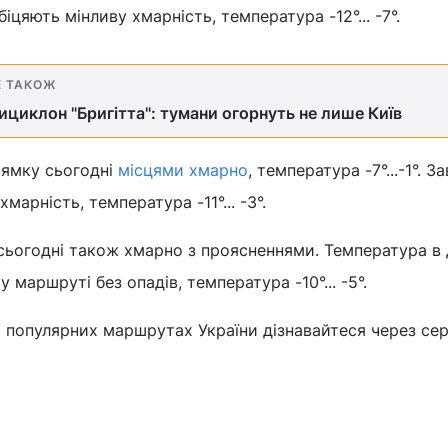
цяють мінливу хмарність, температура -12°... -7°.
Е ТАКОЖ
ициклон "Бригітта": тумани огорнуть не лише Київ
рямку сьогодні
місцями хмарно
, температура -7°...-1°. З
арність, температура -11°... -3°.
і сьогодні також хмарно з проясненнями. Температура в 
му маршруті без опадів, температура -10°... -5°.
 популярних маршрутах України дізнавайтеся через сер