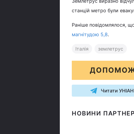
Землетрус виразно відчул
станцій метро були еваку
Раніше повідомлялося, щ
магнітудою 5,8
.
Італія
землетрус
ДОПОМОЖ
Читати УНІАН
НОВИНИ ПАРТНЕР