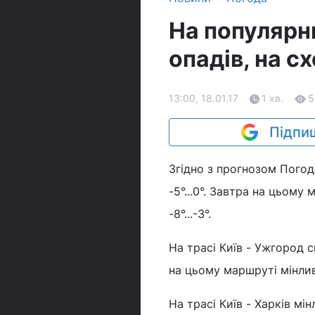
На популярн
опадів, на с
13:00, 18.01.17
1 хв.
5
Підпиш
Згідно з прогнозом Погод
-5°...0°. Завтра на цьом
-8°...-3°.
На трасі Київ - Ужгород с
на цьому маршруті мінлив
На трасі Київ - Харків мін