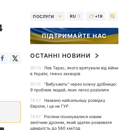
RU
+19
ПОСЛУГИ
4
ПІДТРИМАЙТЕ НАС
ОСТАННІ НОВИНИ
20:13
Лев Тарас, якого врятували від війни
в Україні, тяжко захворів
20:12
"Вибухають" через кожну дрібницю:
9 проблем людей, яких легко розізлити
19:57
Названо найсильнішу розвідку
Європи, і це не ГУР
19:57
Росіяни похизувалися новим
зенітним дроном, який здатен розвивати
швидкість до 560 км/год