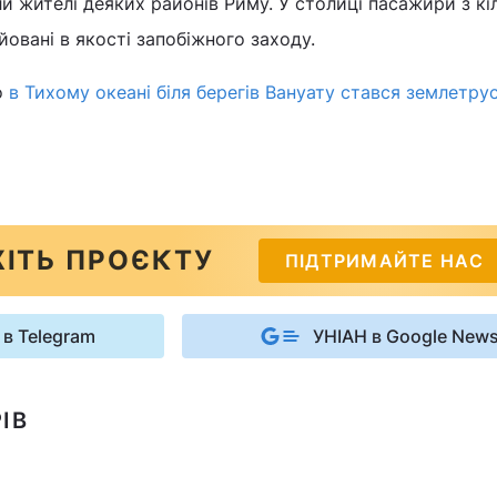
и жителі деяких районів Риму. У столиці пасажири з кі
йовані в якості запобіжного заходу.
о
в Тихому океані біля берегів Вануату стався землетру
ІТЬ ПРОЄКТУ
ПІДТРИМАЙТЕ НАС
 в Telegram
УНІАН в Google New
ІВ