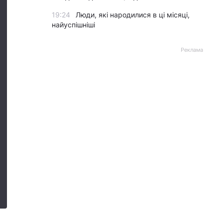
19:24
Люди, які народилися в ці місяці,
найуспішніші
Реклама