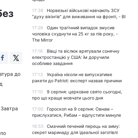
без
17:38
Норвезькі військові навчають ЗСУ
"духу вікінгів" для виживання на фронті, - BI
17:26
Один трагічний випадок змусив
чоловіка схуднути на 25 кг за пів року, -
The Mirror
17:16
Вівці та віслюк врятували сонячну
електростанцію у США: їм доручили
особливе завдання
атура до
17:13
Україна ніколи не випускатиме
ракети до Patriot: експерт назвав причини
д
17:10
9 серпня: церковне свято сьогодні,
про що краще мовчати цього дня
. Завтра
17:00
Гороскоп на 9 серпня: Овнам –
прислухатися, Рибам – відпустити минуле
16:55
Смачний печений перець на зиму:
секрет маринаду для ідеальної заготівлі
 по