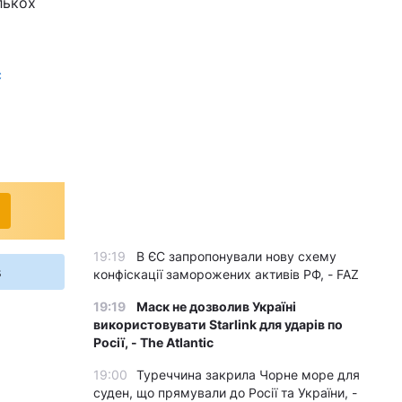
лькох
с
19:19
В ЄС запропонували нову схему
s
конфіскації заморожених активів РФ, - FAZ
19:19
Маск не дозволив Україні
використовувати Starlink для ударів по
Росії, - The Atlantic
19:00
Туреччина закрила Чорне море для
суден, що прямували до Росії та України, -