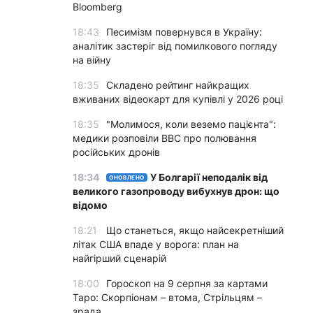
Bloomberg
18:43
Песимізм повернувся в Україну:
аналітик застеріг від помилкового погляду
на війну
18:35
Складено рейтинг найкращих
вживаних відеокарт для купівлі у 2026 році
18:35
"Молимося, коли веземо пацієнта":
медики розповіли BBC про полювання
російських дронів
18:34
У Болгарії неподалік від
ОНОВЛЕНО
великого газопроводу вибухнув дрон: що
відомо
18:21
Що станеться, якщо найсекретніший
літак США впаде у ворога: план на
найгірший сценарій
18:00
Гороскоп на 9 серпня за картами
Таро: Скорпіонам – втома, Стрільцям –
зрада