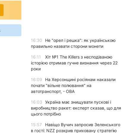
s
16:30
Не "орел і решка": як українською
правильно назвати сторони монети
16:11
Хіт №1 The Killers з несподіваною
історією отримав гучне визнання через 22
роки
16:09
На Херсонщині росіянам наказали
почати "вільне полювання" на
автотранспорт, - ОВА
16:03
Україна має знищувати пускові і
виробництво ракет: експерт сказав, що для
цього потрібно
15:57
Навіщо Вучич запросив Зеленського
в гості: NZZ розкрив приховану стратегію