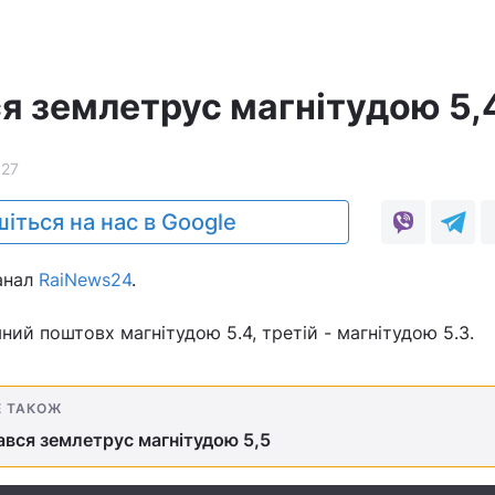
вся землетрус магнітудою 5,
627
іться на нас в Google
анал
RaiNews24
.
ний поштовх магнітудою 5.4, третій - магнітудою 5.3.
Е ТАКОЖ
тався землетрус магнітудою 5,5