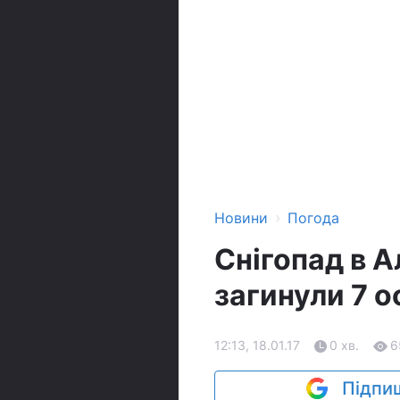
›
Новини
Погода
Снігопад в А
загинули 7 ос
12:13, 18.01.17
0 хв.
6
Підпиш