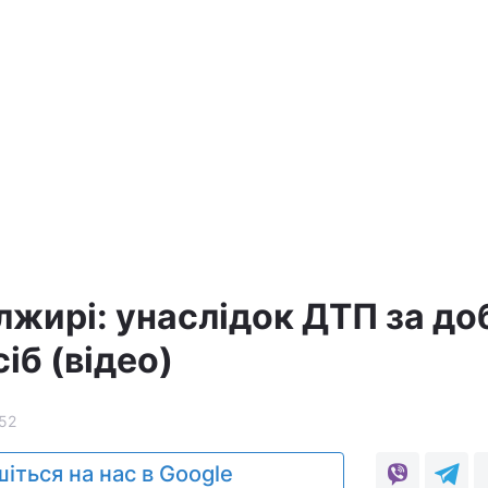
лжирі: унаслідок ДТП за до
іб (відео)
52
іться на нас в Google