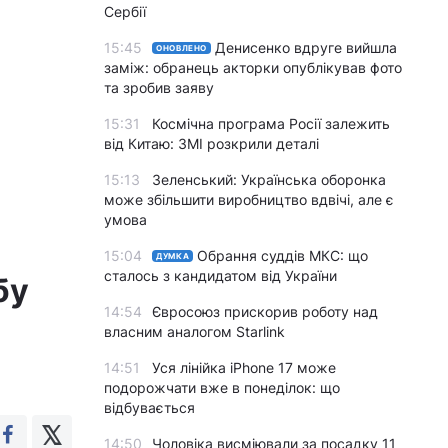
Сербії
15:45
Денисенко вдруге вийшла
ОНОВЛЕНО
заміж: обранець акторки опублікував фото
та зробив заяву
15:31
Космічна програма Росії залежить
від Китаю: ЗМІ розкрили деталі
15:13
Зеленський: Українська оборонка
може збільшити виробництво вдвічі, але є
умова
15:04
Обрання суддів МКС: що
ДУМКА
сталось з кандидатом від України
бу
14:54
Євросоюз прискорив роботу над
власним аналогом Starlink
14:51
Уся лінійка iPhone 17 може
подорожчати вже в понеділок: що
відбувається
14:50
Чоловіка висміювали за посадку 11