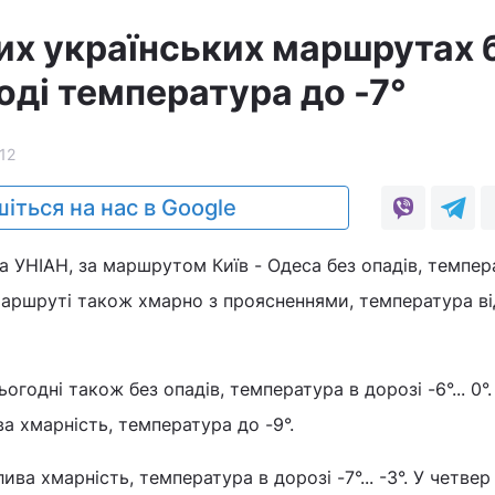
их українських маршрутах 
ході температура до -7°
12
іться на нас в Google
а УНІАН, за маршрутом Київ - Одеса без опадів, темпер
у маршруті також хмарно з проясненнями, температура ві
ьогодні також без опадів, температура в дорозі -6°... 0°
а хмарність, температура до -9°.
лива хмарність, температура в дорозі -7°... -3°. У четвер