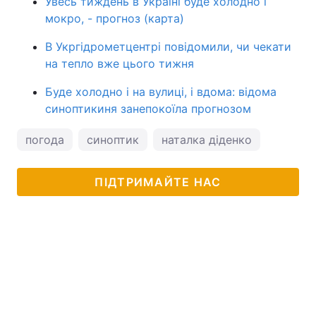
Увесь тиждень в Україні буде холодно і
мокро, - прогноз (карта)
В Укргідрометцентрі повідомили, чи чекати
на тепло вже цього тижня
Буде холодно і на вулиці, і вдома: відома
синоптикиня занепокоїла прогнозом
погода
синоптик
наталка діденко
ПІДТРИМАЙТЕ НАС