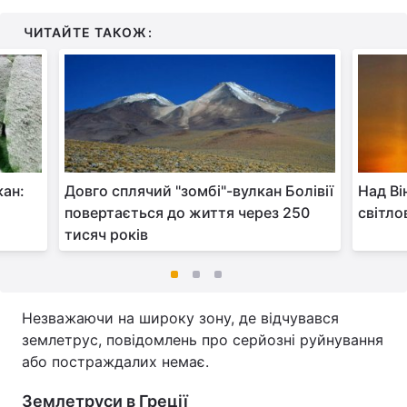
ЧИТАЙТЕ ТАКОЖ:
кан:
Довго сплячий "зомбі"-вулкан Болівії
Над Ві
повертається до життя через 250
світло
тисяч років
Незважаючи на широку зону, де відчувався
землетрус, повідомлень про серйозні руйнування
або постраждалих немає.
Землетруси в Греції