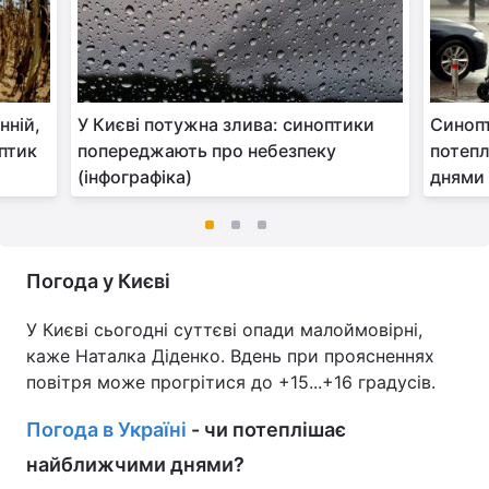
нній,
У Києві потужна злива: синоптики
Синопт
оптик
попереджають про небезпеку
потепл
(інфографіка)
днями 
Погода у Києві
У Києві сьогодні суттєві опади малоймовірні,
каже Наталка Діденко. Вдень при проясненнях
повітря може прогрітися до +15...+16 градусів.
Погода в Україні
- чи потеплішає
найближчими днями?