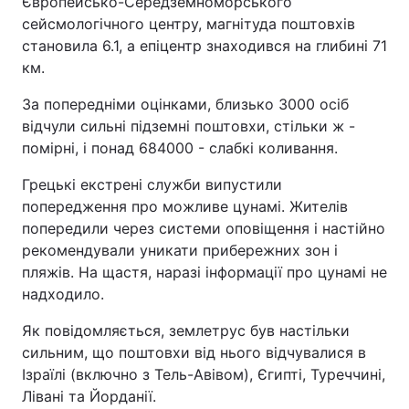
Європейсько-Середземноморського
сейсмологічного центру, магнітуда поштовхів
становила 6.1, а епіцентр знаходився на глибині 71
км.
За попередніми оцінками, близько 3000 осіб
відчули сильні підземні поштовхи, стільки ж -
помірні, і понад 684000 - слабкі коливання.
Грецькі екстрені служби випустили
попередження про можливе цунамі. Жителів
попередили через системи оповіщення і настійно
рекомендували уникати прибережних зон і
пляжів. На щастя, наразі інформації про цунамі не
надходило.
Як повідомляється, землетрус був настільки
сильним, що поштовхи від нього відчувалися в
Ізраїлі (включно з Тель-Авівом), Єгипті, Туреччині,
Лівані та Йорданії.