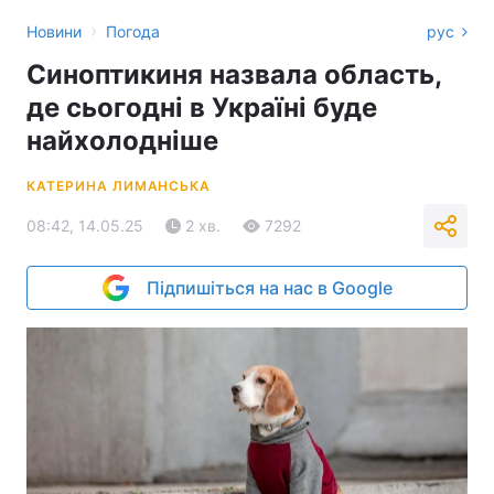
›
Новини
Погода
рус
Синоптикиня назвала область,
де сьогодні в Україні буде
найхолодніше
КАТЕРИНА ЛИМАНСЬКА
08:42, 14.05.25
2 хв.
7292
Підпишіться на нас в Google