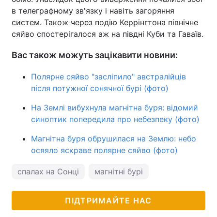
в телеграфному зв'язку і навіть загоряння
систем. Також через подію Керрінгтона північне
сяйво спостерігалося аж на півдні Куби та Гаваїв.
Вас також можуть зацікавити новини:
Полярне сяйво "засліпило" австралійців
після потужної сонячної бурі (фото)
На Землі вибухнула магнітна буря: відомий
синоптик попередила про небезпеку (фото)
Магнітна буря обрушилася на Землю: небо
осяяло яскраве полярне сяйво (фото)
спалах на Сонці
магнітні бурі
ПІДТРИМАЙТЕ НАС