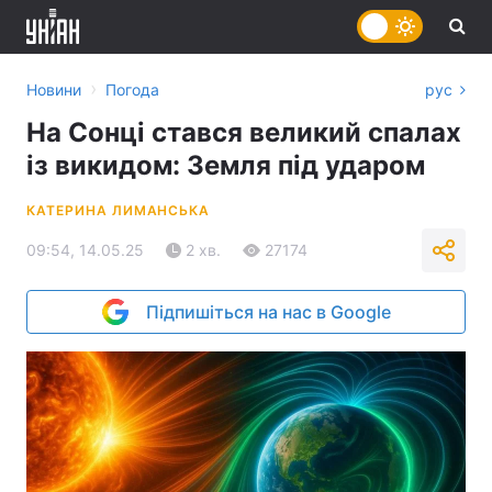
›
Новини
Погода
рус
На Сонці стався великий спалах
із викидом: Земля під ударом
КАТЕРИНА ЛИМАНСЬКА
09:54, 14.05.25
2 хв.
27174
Підпишіться на нас в Google