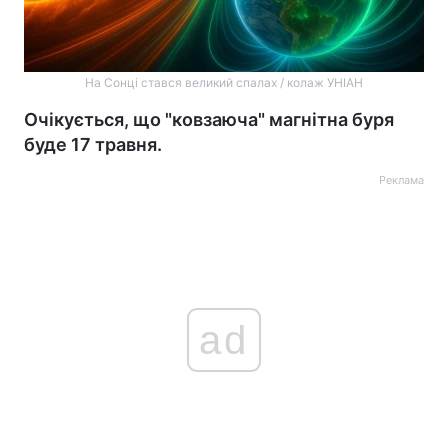
На Сонці стався великий спалах / колаж УНІАН
Очікується, що "ковзаюча" магнітна буря
буде 17 травня.
Реклама
ad