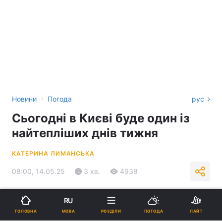
›
Новини
Погода
рус
Сьогодні в Києві буде один із
найтепліших днів тижня
КАТЕРИНА ЛИМАНСЬКА
08:00, 14.05.25
3 хв.
4938
Підпишіться на нас в Google
RU
МОВА
ГОЛОВНА
РОЗДІЛИ
ПОГОДА
ЛАЙТ