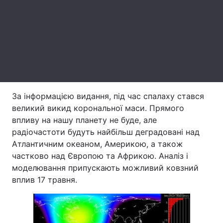
Лонгріди
Відео з Youtube
Статті
Інтерв'ю
Думки
Архів
Вакансії
За інформацією видання, під час спалаху стався
великий викид корональної маси. Прямого
Контакти
впливу на нашу планету не буде, але
радіочастоти будуть найбільш деградовані над
Послуги
Атлантичним океаном, Америкою, а також
частково над Європою та Африкою. Аналіз і
моделювання припускають можливий ковзний
вплив 17 травня.