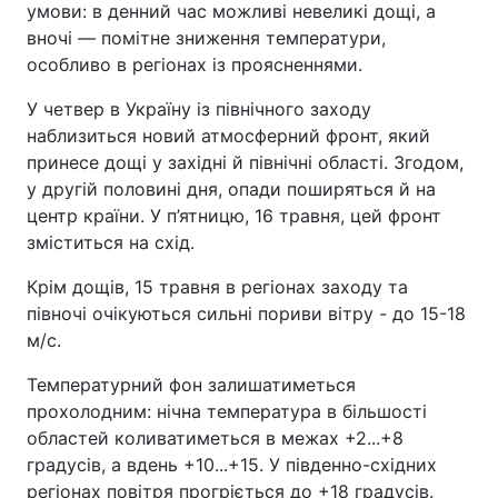
умови: в денний час можливі невеликі дощі, а
вночі — помітне зниження температури,
особливо в регіонах із проясненнями.
У четвер в Україну із північного заходу
наблизиться новий атмосферний фронт, який
принесе дощі у західні й північні області. Згодом,
у другій половині дня, опади поширяться й на
центр країни. У п’ятницю, 16 травня, цей фронт
зміститься на схід.
Крім дощів, 15 травня в регіонах заходу та
півночі очікуються сильні пориви вітру - до 15-18
м/с.
Температурний фон залишатиметься
прохолодним: нічна температура в більшості
областей коливатиметься в межах +2...+8
градусів, а вдень +10...+15. У південно-східних
регіонах повітря прогріється до +18 градусів.