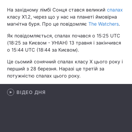
На західному лімбі Сонця стався великий
спалах
класу X1.2, через що у нас на планеті ймовірна
магнітна буря. Про це повідомляє
The Watchers
.
Головна
Війна
Як повідомляється, спалах почався о 15:25 UTC
Україна
Політика
(18:25 за Києвом - УНІАН) 13 травня і закінчився
о 15:44 UTC (18:44 за Києвом).
Економіка
Світ
Це сьомий сонячний спалах класу X цього року і
Спорт
Наука
перший з 28 березня. Наразі це третій за
потужністю спалах цього року.
Техно і зв'язок
Лайт
Зброя
Інциденти
ВІДЕО ДНЯ
Здоров'я
Туризм
Цікавинки
Погода
Екологія
Регіони