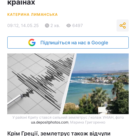
країнах
КАТЕРИНА ЛИМАНСЬКА
09:12, 14.05.25
2 хв.
6497
Підпишіться на нас в Google
У районі Криту стався сильний землетрус / колаж УНІАН, фото
ua.depositphotos.com
, Марина Григоренко
Крім Греції, землетрус також відчули