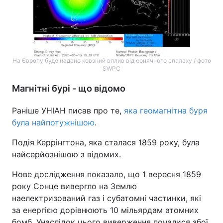
Тема оформлення
На Європу буде надано ковзний вплив від сонячного спалаху / фото
SWPC
Магнітні бурі - що відомо
Раніше УНІАН писав про те,
яка геомагнітна буря
була найпотужнішою
.
Подія Керрінгтона, яка сталася 1859 року, була
найсерйознішою з відомих.
Нове дослідження показало, що 1 вересня 1859
року Сонце вивергло на Землю
наелектризований газ і субатомні частинки, які
за енергією дорівнюють 10 мільярдам атомних
бомб. Унаслідок цього виверження почалися збої