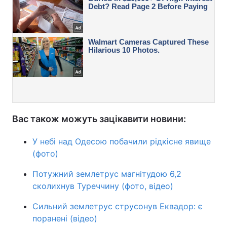
Вас також можуть зацікавити новини:
У небі над Одесою побачили рідкісне явище
(фото)
Потужний землетрус магнітудою 6,2
сколихнув Туреччину (фото, відео)
Сильний землетрус струсонув Еквадор: є
поранені (відео)