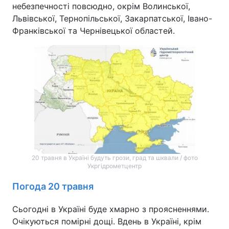
небезпечності повсюдно, окрім Волинської,
Львівської, Тернопільської, Закарпатської, Івано-
Франківської та Чернівецької областей.
20 травня в Україні будуть грози, град та шквали / фото
Укргідрометцентр
Погода 20 травня
Сьогодні в Україні буде хмарно з проясненнями.
Очікуються помірні дощі. Вдень в Україні, крім