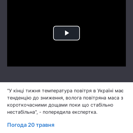
Лонгріди
Відео з Youtube
Статті
Play
Інтерв'ю
Думки
Video
Архів
Вакансії
Контакти
Послуги
"У кінці тижня температура повітря в Україні має
тенденцію до зниження, волога повітряна маса з
короткочасними дощами поки що стабільно
нестабільна", - попередила експертка.
Погода 20 травня