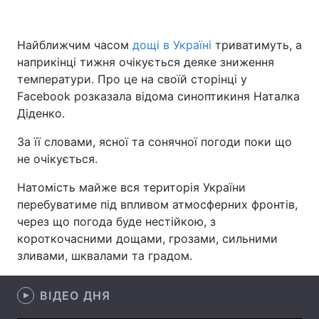
Найближчим часом
дощі в Україні
триватимуть, а
наприкінці тижня очікується деяке зниження
Головна
Війна
температури. Про це на своїй сторінці у
Україна
Політика
Facebook розказала відома синоптикиня Наталка
Діденко.
Економіка
Світ
За її словами, ясної та сонячної погоди поки що
Спорт
Наука
не очікується.
Натомість майже вся територія України
Техно і зв'язок
Лайт
перебуватиме під впливом атмосферних фронтів,
Зброя
Інциденти
через що погода буде нестійкою, з
короткочасними дощами, грозами, сильними
Здоров'я
Туризм
зливами, шквалами та градом.
Цікавинки
Погода
ВІДЕО ДНЯ
Екологія
Регіони