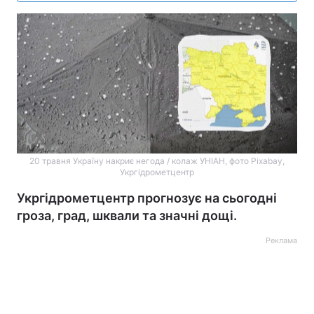
20 травня Україну накриє негода / колаж УНІАН, фото Pixabay,
Укргідрометцентр
Укргідрометцентр прогнозує на сьогодні
гроза, град, шквали та значні дощі.
Реклама