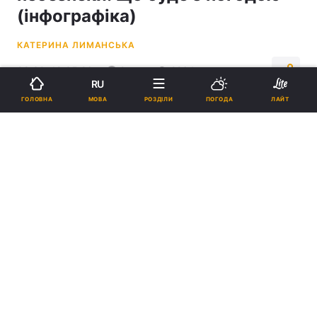
(інфографіка)
КАТЕРИНА ЛИМАНСЬКА
08:30, 19.05.26
2 хв.
2264
RU
МОВА
ГОЛОВНА
РОЗДІЛИ
ПОГОДА
ЛАЙТ
Підпишіться на нас в Google
На Одещині сьогодні будуть грози / фото Tobias Hämmer, Pixabay
На сьогодні в Одеській області також