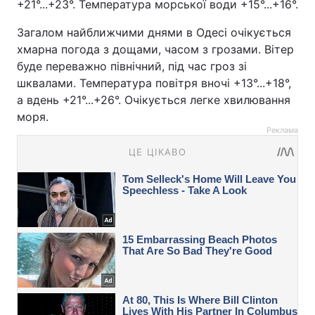
+21°...+23°. Температура морської води +15°...+16°.
Загалом найближчими днями в Одесі очікується
хмарна погода з дощами, часом з грозами. Вітер
буде переважно північний, під час гроз зі
шквалами. Температура повітря вночі +13°...+18°,
а вдень +21°...+26°. Очікується легке хвилювання
моря.
Реклама