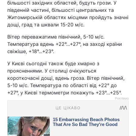
більшості західних областей, будуть грози. У
південній частині, більшості центральних та
Житомирській областях місцями пройдуть значні
дощі, град та шквали 15-20 м/с.
Вітер переважатиме північний, 5-10 м/с.
Температура вдень +22°...+27°, на заході країни
свіжіше, +18°...+23°.
У Києві сьогодні також буде хмарно з
проясненнями. У столиці очікуються
короткочасні дощі, вдень гроза. Вітер північний,
5-10 м/с. Температура по області від +22° до
+27°, у Києві термометри покажуть +23°...+25°.
Реклама