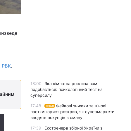
ризведе
є
РБК
.
18:00
Яка кімнатна рослина вам
подобається: психологічний тест на
жайним
суперсилу
17:48
Фейкові знижки та цінові
УНІАН
пастки: юрист розкрив, як супермаркети
вводять покупців в оману
17:39
Екстренера збірної України з