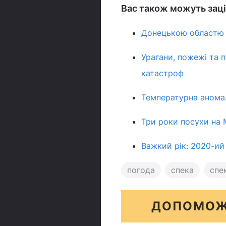
Вас також можуть зацік
Донецькою областю 
Урагани, пожежі та п
катастроф
Температурна анома
Три роки посухи на 
Важкий рік: 2020-ий
погода
спека
спек
ДОПОМОЖ