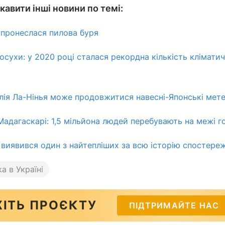
авити інші новини по темі:
пронеслася пилова буря
осухи: у 2020 році сталася рекордна кількість клімати
лія Ла-Нінья може продовжитися навесні-Японські мет
Мадагаскарі: 1,5 мільйона людей перебувають на межі г
 виявився один з найтепліших за всю історію спостере
а в Україні
ІТЬ ПРОЄКТУ
ПІДТРИМАЙТЕ НАС