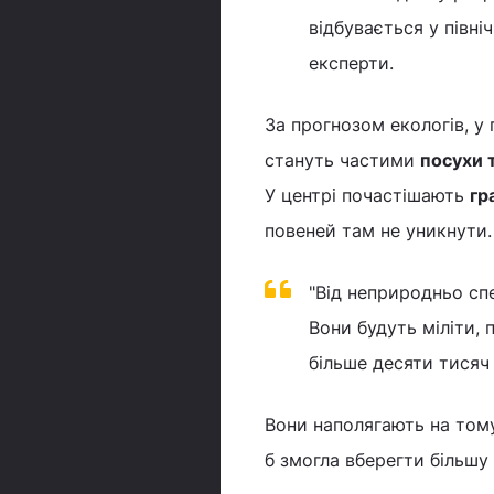
відбувається у півні
експерти.
За прогнозом екологів, у 
стануть частими
посухи т
У центрі почастішають
гр
повеней там не уникнути.
"Від неприродньо сп
Вони будуть міліти, 
більше десяти тисяч 
Вони наполягають на тому
б змогла вберегти більшу