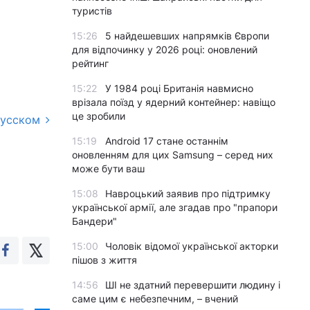
туристів
15:26
5 найдешевших напрямків Європи
для відпочинку у 2026 році: оновлений
рейтинг
15:22
У 1984 році Британія навмисно
врізала поїзд у ядерний контейнер: навіщо
це зробили
русском
15:19
Android 17 стане останнім
оновленням для цих Samsung – серед них
може бути ваш
15:08
Навроцький заявив про підтримку
української армії, але згадав про "прапори
Бандери"
15:00
Чоловік відомої української акторки
пішов з життя
14:56
ШІ не здатний перевершити людину і
саме цим є небезпечним, – вчений