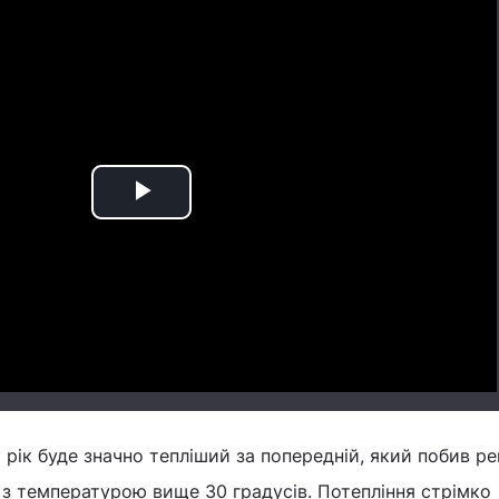
Play
Video
 рік буде значно тепліший за попередній, який побив р
і з температурою вище 30 градусів. Потепління стрімко