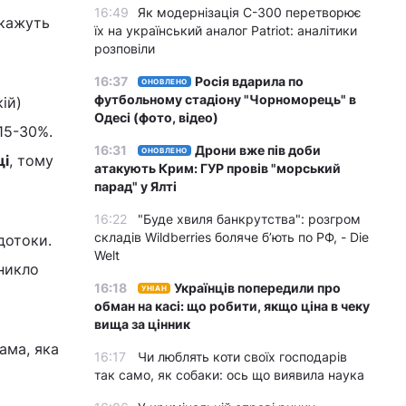
16:49
Як модернізація С-300 перетворює
 кажуть
їх на український аналог Patriot: аналітики
розповіли
16:37
Росія вдарила по
ОНОВЛЕНО
футбольному стадіону "Чорноморець" в
ій)
Одесі (фото, відео)
15-30%.
16:31
Дрони вже пів доби
ОНОВЛЕНО
і
, тому
атакують Крим: ГУР провів "морський
парад" у Ялті
16:22
"Буде хвиля банкрутства": розгром
складів Wildberries боляче бʼють по РФ, - Die
дотоки.
Welt
зникло
16:18
Українців попередили про
УНІАН
обман на касі: що робити, якщо ціна в чеку
вища за цінник
ама, яка
16:17
Чи люблять коти своїх господарів
так само, як собаки: ось що виявила наука