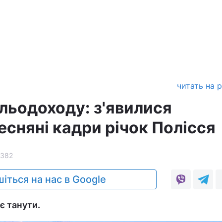
читать на 
 льодоходу: з'явилися
есняні кадри річок Полісся
2382
іться на нас в Google
є танути.