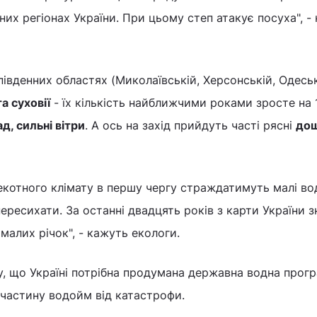
чних регіонах України. При цьому степ атакує посуха", -
південних областях (Миколаївській, Херсонській, Одеськ
а суховії
- їх кількість найближчими роками зросте на 
ад, сильні вітри
. А ось на захід прийдуть часті рясні
дощ
екотного клімату в першу чергу страждатимуть малі во
пересихати. За останні двадцять років з карти України 
малих річок", - кажуть екологи.
, що Україні потрібна продумана державна водна прогр
 частину водойм від катастрофи.