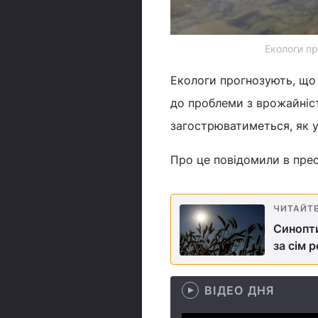
Екологи пр
Екологи прогнозують, що 
до проблеми з врожайніс
загострюватиметься, як у н
Про це повідомили в прес
ЧИТАЙТ
Синопти
за сім р
ВІДЕО ДНЯ