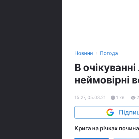
›
Новини
Погода
В очікуванні
неймовірні в
15:27, 05.03.21
1 хв.
Підпиш
Крига на річках почина