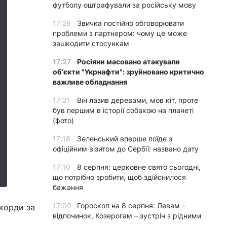
футболу оштрафували за російську мову
17:29
Звичка постійно обговорювати
проблеми з партнером: чому це може
зашкодити стосункам
17:27
Росіяни масовано атакували
обʼєкти "Укрнафти": зруйновано критично
важливе обладнання
17:21
Він лазив деревами, мов кіт, проте
був першим в історії собакою на планеті
(фото)
17:18
Зеленський вперше поїде з
офіційним візитом до Сербії: названо дату
17:10
8 серпня: церковне свято сьогодні,
що потрібно зробити, щоб здійснилося
бажання
17:00
Гороскоп на 8 серпня: Левам –
екорди за
відпочинок, Козерогам – зустріч з рідними