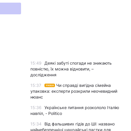
15:49
Деякі забуті спогади не зникають
повністю, їх можна відновити, –
дослідження
15:37
Чи справді вигідна сімейна
УНІАН
упаковка: експерти розкрили неочевидний
нюанс
15:36
Українське питання розкололо Італію
навпіл, - Politico
15:34
Від фальшивих гідів до ШІ: названо
найнебезпечніші шахрайські пастки для