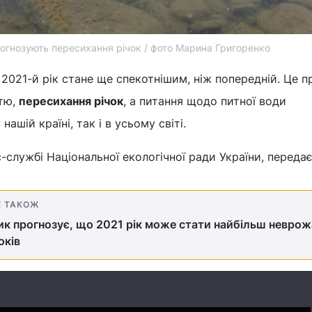
огнозують пересихання річок / фото Марина Григоренко
2021-й рік стане ще спекотнішим, ніж попередній. Це п
тю,
пересихання річок
, а питання щодо питної води
ашій країні, так і в усьому світі.
-службі Національної екологічної ради України, переда
Е ТАКОЖ
к прогнозує, що 2021 рік може стати найбільш невро
оків