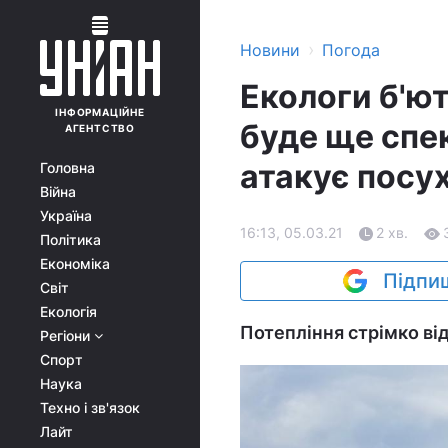
›
Новини
Погода
Екологи б'ют
ІНФОРМАЦІЙНЕ
буде ще спе
АГЕНТСТВО
атакує посу
Головна
Війна
Україна
16:13, 05.03.21
2 хв.
Політика
Економіка
Підпиш
Світ
Екологія
Потепління стрімко від
Регіони
Спорт
Наука
Техно і зв'язок
Лайт