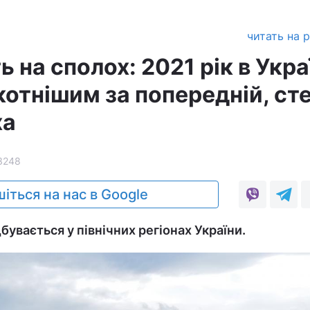
читать на 
ь на сполох: 2021 рік в Укра
котнішим за попередній, ст
ха
3248
іться на нас в Google
бувається у північних регіонах України.