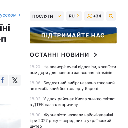
русском
RU
+34
ПОСЛУГИ
їні
ПІДТРИМАЙТЕ НАС
еп
ОСТАННІ НОВИНИ
18:20
Не ввечері: вчені відповіли, коли їсти
помідори для повного засвоєння вітамінів
18:06
Бюджетний вибір: названо головний
автомобільний бестселер у Європі
18:02
У двох районах Києва зникло світло:
в ДТЕК назвали причину
18:00
Журналісти назвали найочікуваніші
ігри 2027 року – серед них є український
шутер