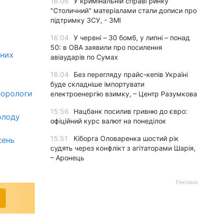
16:06
У кримінальній справі ринку
"Столичний" матеріалами стали дописи про
підтримку ЗСУ, - ЗМІ
16:04
У червні – 30 бомб, у липні – понад
50: в ОВА заявили про посилення
чних
авіаударів по Сумах
16:04
Без перегляду прайс-кепів Україні
буде складніше імпортувати
еорологи
електроенергію взимку, – Центр Разумкова
15:56
Нацбанк посилив гривню до євро:
олоду
офіційний курс валют на понеділок
15:51
Кіборга Оловаренка шостий рік
жень
судять через конфлікт з агітаторами Шарія,
– Аронець
Реклама