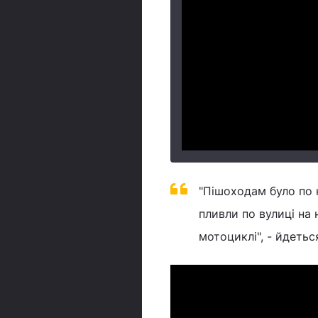
"Пішоходам було по 
пливли по вулиці на
мотоциклі", - йдетьс