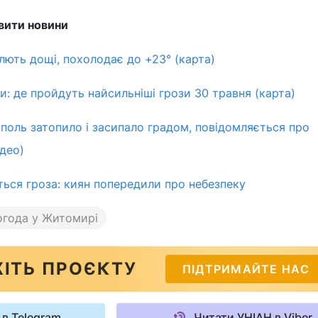
вити новини
ллють дощі, похолодає до +23° (карта)
и: де пройдуть найсильніші грози 30 травня (карта)
оль затопило і засипало градом, повідомляється про
ідео)
ься гроза: киян попередили про небезпеку
огода у Житомирі
ІТЬ ПРОЄКТУ
ПІДТРИМАЙТЕ НАС
 в Telegram
Читати УНІАН в Viber