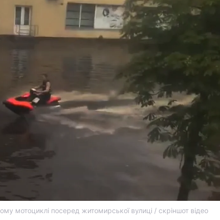
ому мотоциклі посеред житомирської вулиці / скріншот відео