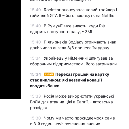
15:40
Rockstar анонсувала новий трейлер і
геймплей GTA 6 – його покажуть на Netflix
15:40
В Румунії вже знають, куди РФ
вдарить наступного разу, - ЗМІ
15:40
П’ять знаків Зодіаку отримають знак
долі: число ангела 8/6 принесе їм удачу
15:34
Українець у Німеччині шпигував за
оборонним підприємством, його затримали
15:34
Переказ грошей на картку
УНІАН
стає викликом: які незвичні новації
вводять банки
15:33
Росія може використати українські
БпЛА для атак на цілі в Балтії, - литовська
розвідка
15:30
Чому ми часто прокидаємося саме
о 3-й годині ночі: пояснення вчених