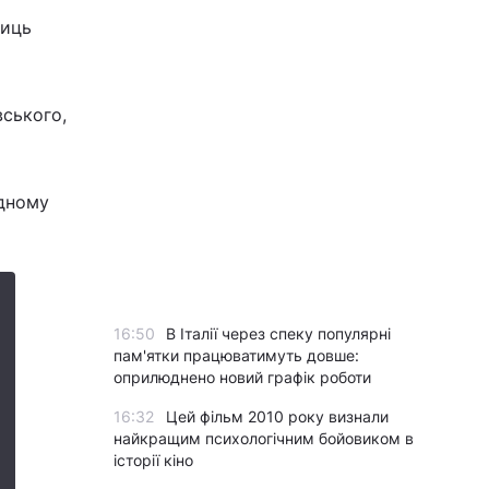
лиць
ського,
одному
16:50
В Італії через спеку популярні
пам'ятки працюватимуть довше:
оприлюднено новий графік роботи
16:32
Цей фільм 2010 року визнали
найкращим психологічним бойовиком в
історії кіно