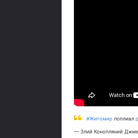
#Житомир
попливл
p
— Злий Конопляний Джме