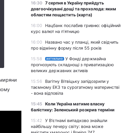
16:30
7 серпня в Україну прийдуть
довгоочікувані дощі та прохолода: яким
областям пощастить (карта)
16:00
Нацбанк послабив гривню: офіційний
курс валют на п’ятницю
16:00
Названо час у планці, який свідчить
про відмінну форму після 55 років
15:58
У Фонді держмайна
АКТУАЛЬНО
прогнозують складнощі з приватизацією
великих державних активів
омиряни
15:56
Вагітну Вітвіцьку запідозрили у
таємному ЕКЗ та сурогатному материнстві
ному
- вона відповіла
15:45
Коли Україна матиме власну
балістику: Зеленський розкрив терміни
15:42
У Вʼєтнамі випадково знайшли
найбільшу печеру світу: вона може
вмістити хмарочос і Boeing 747