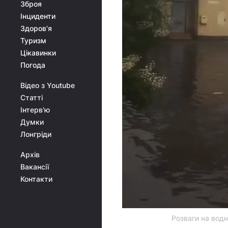
Зброя
Інциденти
Здоров'я
Туризм
Цікавинки
Погода
Відео з Youtube
Статті
Інтерв'ю
Думки
Лонгріди
Архів
Вакансії
Контакти
Розваги на водн