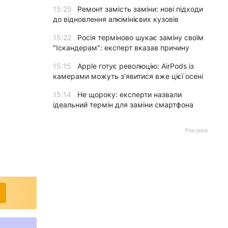
15:25
Ремонт замість заміни: нові підходи
до відновлення алюмінієвих кузовів
15:22
Росія терміново шукає заміну своїм
"Іскандерам": експерт вказав причину
15:15
Apple готує революцію: AirPods із
камерами можуть з’явитися вже цієї осені
15:14
Не щороку: експерти назвали
ідеальний термін для заміни смартфона
Реклама