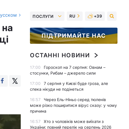
русском
RU
+39
ПОСЛУГИ
 на
ПІДТРИМАЙТЕ НАС
ці
ОСТАННІ НОВИНИ
17:00
Гороскоп на 7 серпня: Овнам –
стосунки, Рибам – джерело сили
17:00
7 серпня у Києві буде гроза, але
спека нікуди не подінеться
16:57
Через Ель-Ніньо серед тюленів
може різко поширитися вірус сказу: у чому
причина
16:57
Хто з чоловіків може виїхати з
України: повний перелік на серпень 2026