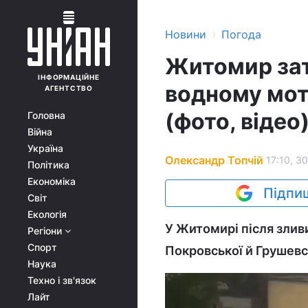
›
Новини
Погода
Житомир зат
ІНФОРМАЦІЙНЕ
водному мот
АГЕНТСТВО
(фото, відео
Головна
Війна
Україна
Олександр Топчій
17:10, 3
Політика
Економіка
Підпиш
Світ
Екологія
У Житомирі після злив
Регіони
Спорт
Покровської й Грушевс
Наука
Техно і зв'язок
Лайт