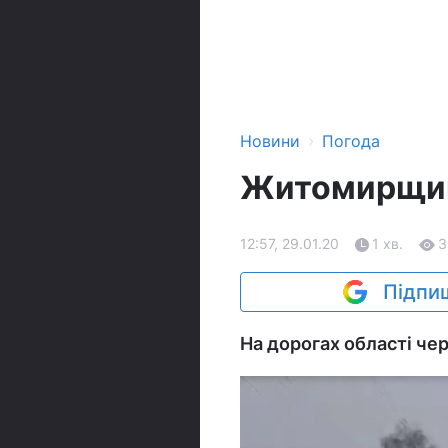
›
Новини
Погода
Житомирщину
12:57, 29.01.20
1 хв.
3
Підпиш
На дорогах області чер