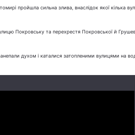
итомирі пройшла сильна злива, внаслідок якої кілька ву
улицю Покровську та перехрестя Покровської й Грушев
 занепали духом і каталися затопленими вулицями на в