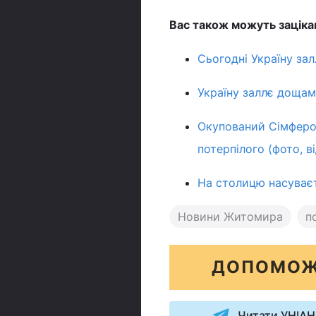
Вас також можуть заціка
Сьогодні Україну за
Україну заллє дощам
Окупований Сімфероп
потерпілого (фото, в
На столицю насуваєт
Новини Житомира
п
ДОПОМОЖ
Читати УНІАН