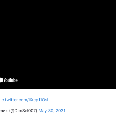
ic.twitter.com/iiXcp11OsI
лик (@DimSel007)
May 30, 2021