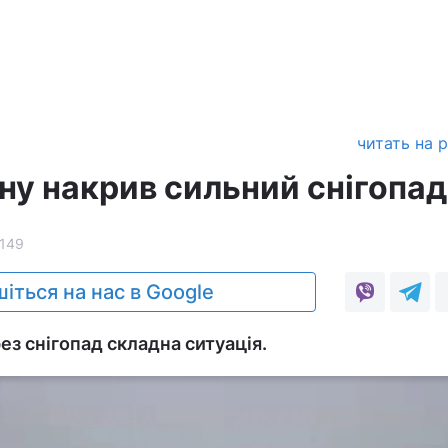
читать на 
 накрив сильний снігопад
149
іться на нас в Google
ез снігопад складна ситуація.