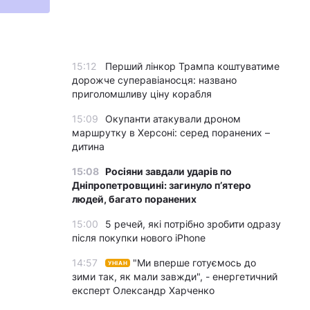
15:12
Перший лінкор Трампа коштуватиме
дорожче суперавіаносця: названо
приголомшливу ціну корабля
15:09
Окупанти атакували дроном
маршрутку в Херсоні: серед поранених –
дитина
15:08
Росіяни завдали ударів по
Дніпропетровщині: загинуло пʼятеро
людей, багато поранених
15:00
5 речей, які потрібно зробити одразу
після покупки нового iPhone
14:57
"Ми вперше готуємось до
УНІАН
зими так, як мали завжди", - енергетичний
експерт Олександр Харченко