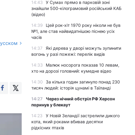
14:43
У Сумах прямо в парковій зоні
знайшли 500-кілограмовий російський КАБ
(відео)
14:39
Цей рок-хіт 1970 року ніколи не був
№1, але став найвидатнішою піснею усіх
часів
русском
14:37
Які дерева у дворі можуть зупинити
вогонь у разі пожежі: перелік видів
14:33
Малюк носорога показав 10 левам,
хто на дорозі головний: кумедне відео
14:30
За кілька годин загинуло понад 230
тисяч людей: історія цунамі в Таїланді
14:27
Через нічний обстріл РФ Херсон
поринув у блекаут
14:23
У Новій Зеландії застрелили дикого
кота, який роками вбивав десятки
рідкісних птахів