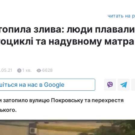
читать на 
опила злива: люди плавали
оциклі та надувному матра
)
0.05.21
1 хв.
6628
іться на нас в Google
и затопило вулицю Покровську та перехрестя
ького.