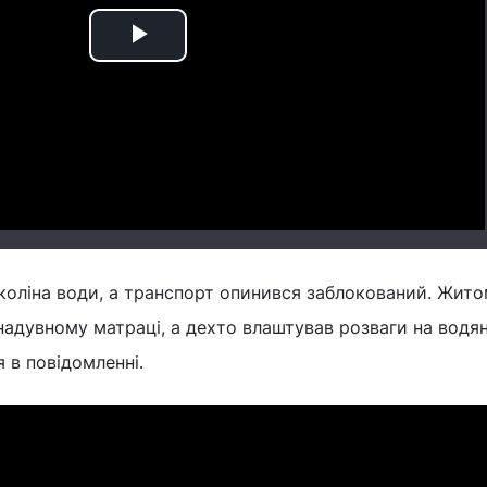
Play
Video
коліна води, а транспорт опинився заблокований. Жит
 надувному матраці, а дехто влаштував розваги на водя
я в повідомленні.