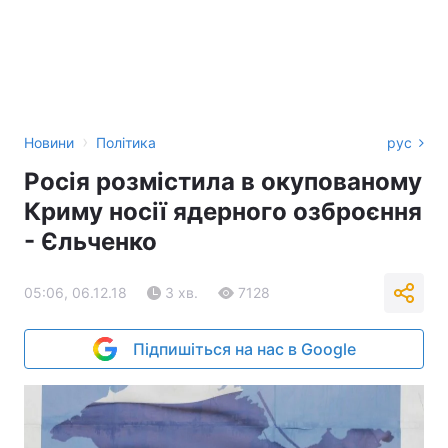
›
Новини
Політика
рус
Росія розмістила в окупованому
Криму носії ядерного озброєння
- Єльченко
05:06, 06.12.18
3 хв.
7128
Підпишіться на нас в Google