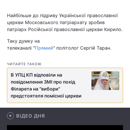
Найбільше до підриву Української православної
церкви Московського патріархату зробив
Головна
Війна
патріарх Російської православної церкви Кирило.
Україна
Політика
Таку думку на
телеканалі "
Прямий
" політолог Сергій Таран.
Економіка
Світ
Спорт
Наука
ЧИТАЙТЕ ТАКОЖ
В УПЦ КП відповіли на
Техно і зв'язок
Лайт
повідомлення ЗМІ про похід
Філарета на "вибори"
Зброя
Інциденти
предстоятеля помісної церкви
Здоров'я
Туризм
Цікавинки
Погода
ВІДЕО ДНЯ
Екологія
Регіони