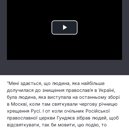
Лонгріди
Відео з Youtube
Статті
Play
Інтерв'ю
Думки
Video
Архів
Вакансії
Контакти
Послуги
"Мені здається, що людина, яка найбільше
долучилася до знищення православ’я в Україні,
була людина, яка виступала на останньому зборі
в Москві, коли там святкували чергову річницю
хрещення Русі. І от коли очільник Російської
православної церкви Гундяєв зібрав людей, щоб
відсвяткувати, так би мовити, цю подію, то