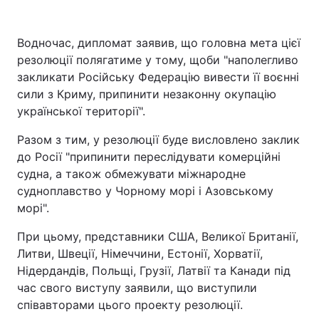
Водночас, дипломат заявив, що головна мета цієї
резолюції полягатиме у тому, щоби "наполегливо
закликати Російську Федерацію вивести її воєнні
сили з Криму, припинити незаконну окупацію
української території".
Разом з тим, у резолюції буде висловлено заклик
до Росії "припинити переслідувати комерційні
судна, а також обмежувати міжнародне
судноплавство у Чорному морі і Азовському
морі".
При цьому, представники США, Великої Британії,
Литви, Швеції, Німеччини, Естонії, Хорватії,
Нідердандів, Польщі, Грузії, Латвії та Канади під
час свого виступу заявили, що виступили
співавторами цього проекту резолюції.