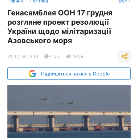
›
Новини
Політика
рус
Генасамблея ООН 17 грудня
розгляне проект резолюції
України щодо мілітаризації
Азовського моря
01:42, 06.12.18
4 хв.
4059
Підпишіться на нас в Google