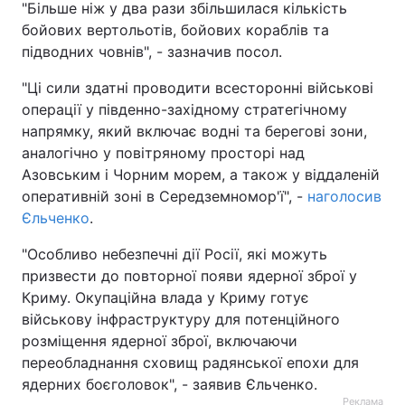
"Більше ніж у два рази збільшилася кількість
бойових вертольотів, бойових кораблів та
підводних човнів", - зазначив посол.
"Ці сили здатні проводити всесторонні військові
операції у південно-західному стратегічному
напрямку, який включає водні та берегові зони,
аналогічно у повітряному просторі над
Азовським і Чорним морем, а також у віддаленій
оперативній зоні в Середземномор'ї", -
наголосив
Єльченко
.
"Особливо небезпечні дії Росії, які можуть
призвести до повторної появи ядерної зброї у
Криму. Окупаційна влада у Криму готує
військову інфраструктуру для потенційного
розміщення ядерної зброї, включаючи
переобладнання сховищ радянської епохи для
ядерних боєголовок", - заявив Єльченко.
Реклама