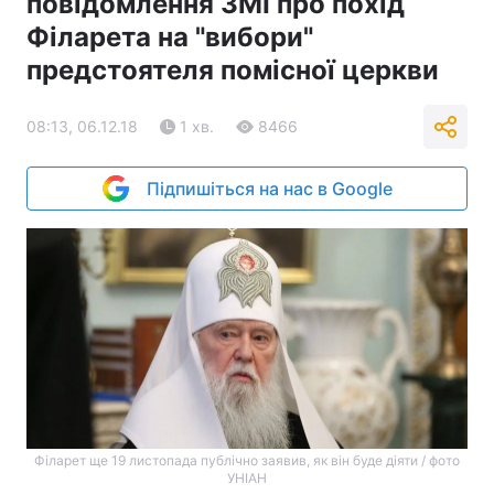
повідомлення ЗМІ про похід
Філарета на "вибори"
предстоятеля помісної церкви
08:13, 06.12.18
1 хв.
8466
Підпишіться на нас в Google
Філарет ще 19 листопада публічно заявив, як він буде діяти / фото
УНІАН