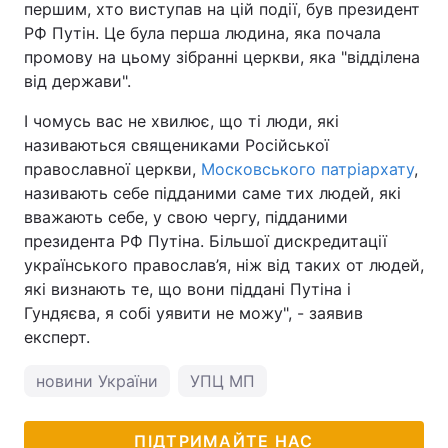
першим, хто виступав на цій події, був президент
РФ Путін. Це була перша людина, яка почала
Тема оформлення
промову на цьому зібранні церкви, яка "відділена
від держави".
І чомусь вас не хвилює, що ті люди, які
називаються священиками Російської
православної церкви,
Московського патріархату
,
називають себе підданими саме тих людей, які
вважають себе, у свою чергу, підданими
президента РФ Путіна. Більшої дискредитації
українського православ’я, ніж від таких от людей,
які визнають те, що вони піддані Путіна і
Гундяєва, я собі уявити не можу", - заявив
експерт.
новини України
УПЦ МП
ПІДТРИМАЙТЕ НАС