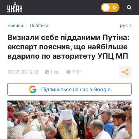
›
Новини
Політика
рус
Визнали себе підданими Путіна:
експерт пояснив, що найбільше
вдарило по авторитету УПЦ МП
08:37, 06.12.18
1 хв.
7161
Підпишіться на нас в Google