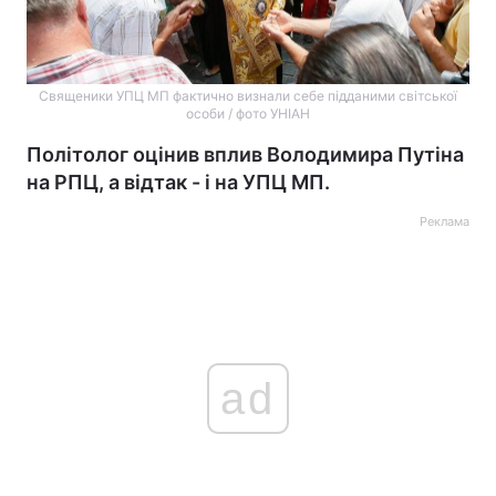
Священики УПЦ МП фактично визнали себе підданими світської
особи / фото УНІАН
Політолог оцінив вплив Володимира Путіна
на РПЦ, а відтак - і на УПЦ МП.
Реклама
ad