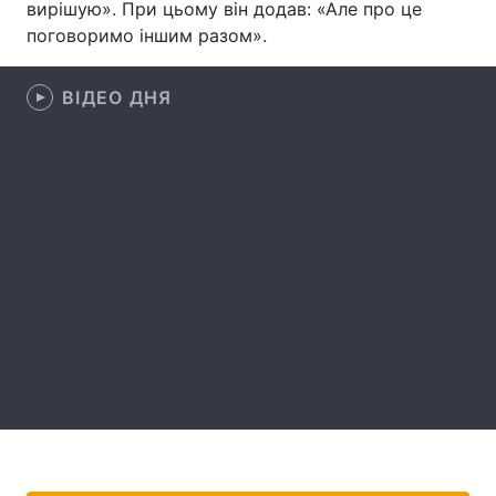
вирішую». При цьому він додав: «Але про це
поговоримо іншим разом».
Головна
Війна
ВІДЕО ДНЯ
Україна
Політика
Економіка
Світ
Спорт
Наука
Техно і зв'язок
Лайт
Зброя
Інциденти
Здоров'я
Туризм
Цікавинки
Погода
Екологія
Регіони