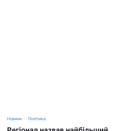
Тема оформлення
›
Новини
Політика
Регіонал назвав найбільший