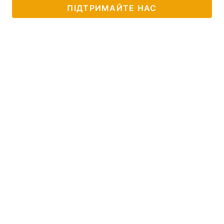
ПІДТРИМАЙТЕ НАС
Лонгріди
Відео з Youtube
Статті
Інтерв'ю
Думки
Архів
Вакансії
Контакти
Послуги