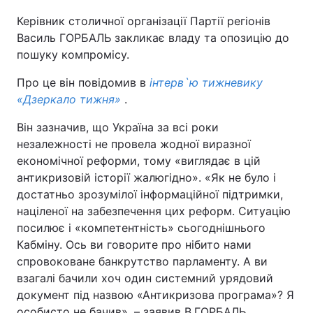
Керівник столичної організації Партії регіонів
Василь ГОРБАЛЬ закликає владу та опозицію до
пошуку компромісу.
Про це він повідомив в
інтерв`ю тижневику
«Дзеркало тижня»
.
Він зазначив, що Україна за всі роки
незалежності не провела жодної виразної
економічної реформи, тому «виглядає в цій
антикризовій історії жалюгідно». «Як не було і
достатньо зрозумілої інформаційної підтримки,
націленої на забезпечення цих реформ. Ситуацію
посилює і «компетентність» сьогоднішнього
Кабміну. Ось ви говорите про нібито нами
спровоковане банкрутство парламенту. А ви
взагалі бачили хоч один системний урядовий
документ під назвою «Антикризова програма»? Я
особисто не бачив», – заявив В.ГОРБАЛЬ.