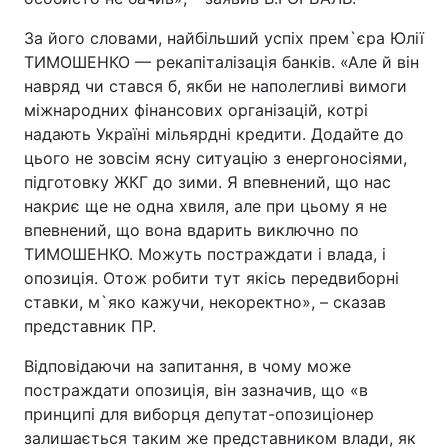
За його словами, найбільший успіх прем`єра Юлії
ТИМОШЕНКО — рекапіталізація банків. «Але й він
навряд чи стався б, якби не наполегливі вимоги
міжнародних фінансових організацій, котрі
надають Україні мільярдні кредити. Додайте до
цього не зовсім ясну ситуацію з енергоносіями,
підготовку ЖКГ до зими. Я впевнений, що нас
накриє ще не одна хвиля, але при цьому я не
впевнений, що вона вдарить виключно по
ТИМОШЕНКО. Можуть постраждати і влада, і
опозиція. Отож робити тут якісь передвиборні
ставки, м`яко кажучи, некоректно», – сказав
представник ПР.
Відповідаючи на запитання, в чому може
постраждати опозиція, він зазначив, що «в
принципі для виборця депутат-опозиціонер
залишається таким же представником влади, як