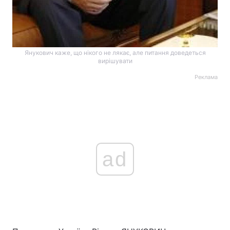
Янукович каже, що нікого не лякає, але питання доведеться
вирішувати
Реклама
ad