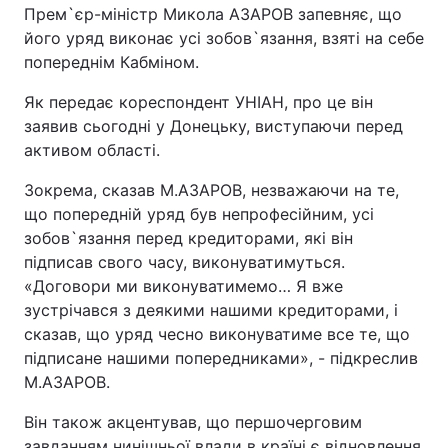
Прем`єр-міністр Микола АЗАРОВ запевняє, що
його уряд виконає усі зобов`язання, взяті на себе
попереднім Кабміном.
Як передає кореспондент УНІАН, про це він
заявив сьогодні у Донецьку, виступаючи перед
активом області.
Зокрема, сказав М.АЗАРОВ, незважаючи на те,
що попередній уряд був непрофесійним, усі
зобов`язання перед кредиторами, які він
підписав свого часу, виконуватимуться.
«Договори ми виконуватимемо… Я вже
зустрічався з деякими нашими кредиторами, і
сказав, що уряд чесно виконуватиме все те, що
підписане нашими попередниками», - підкреслив
М.АЗАРОВ.
Він також акцентував, що першочерговим
завданням нинішньої влади в країні є відновлення