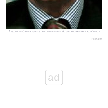
Азаров побачив «унікальні можливості для управління країною»
Реклама
ad