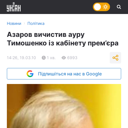
›
Новини
Політика
Азаров вичистив ауру
Тимошенко із кабінету прем’єра
14:26, 19.03.10
1 хв.
6993
Підпишіться на нас в Google