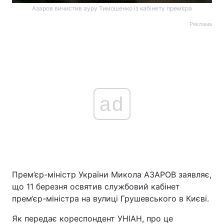
Азаров вичистив ауру Тимошенко із кабінету прем’єра
Реклама
Головна
Війна
Україна
Політика
Економіка
Світ
ad
Спорт
Наука
Техно і зв'язок
Лайт
Зброя
Інциденти
Прем’єр-міністр України Микола АЗАРОВ заявляє,
Здоров'я
Туризм
що 11 березня освятив службовий кабінет
Цікавинки
Погода
прем’єр-міністра на вулиці Грушевського в Києві.
Як передає кореспондент УНІАН, про це
Екологія
Регіони