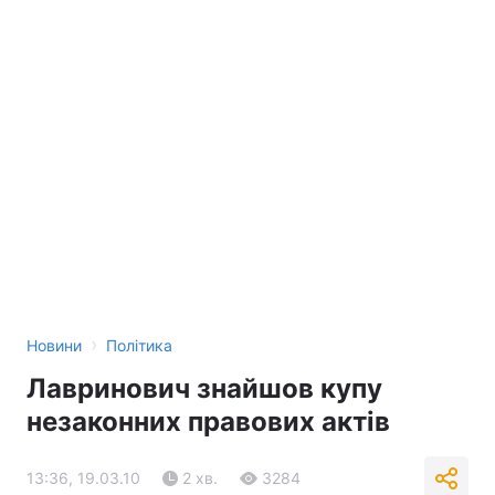
›
Новини
Політика
Лавринович знайшов купу
незаконних правових актів
13:36, 19.03.10
2 хв.
3284