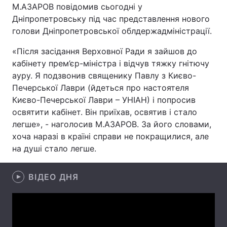
М.АЗАРОВ повідомив сьогодні у
Лонгріди
Дніпропетровську під час представлення нового
голови Дніпропетровської облдержадміністрації.
Відео з Youtube
Статті
«Після засідання Верховної Ради я зайшов до
кабінету прем’єр-міністра і відчув тяжку гнітючу
Інтерв'ю
Думки
ауру. Я подзвонив священику Павлу з Києво-
Печерської Лаври (йдеться про настоятеля
Архів
Вакансії
Києво-Печерської Лаври – УНІАН) і попросив
освятити кабінет. Він приїхав, освятив і стало
Контакти
легше», - наголосив М.АЗАРОВ. За його словами,
хоча наразі в країні справи не покращилися, але
Послуги
на душі стало легше.
ВІДЕО ДНЯ