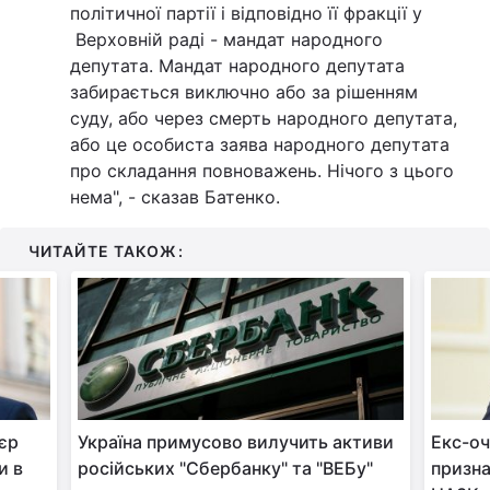
політичної партії і відповідно її фракції у
Верховній раді - мандат народного
депутата. Мандат народного депутата
забирається виключно або за рішенням
суду, або через смерть народного депутата,
або це особиста заява народного депутата
про складання повноважень. Нічого з цього
нема", - сказав Батенко.
ЧИТАЙТЕ ТАКОЖ:
єр
Україна примусово вилучить активи
Екс-о
и в
російських "Сбербанку" та "ВЕБу"
призна