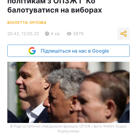
політикам з ОПЗЖ і "Ко"
балотуватися на виборах
ВІОЛЕТТА ОРЛОВА
20:42, 12.05.22
4 хв.
3979
Підпишіться на нас в Google
В Раді остаточно ліквідували фракцію ОПЗЖ / фото УНІАН, Борис
Корпусенко