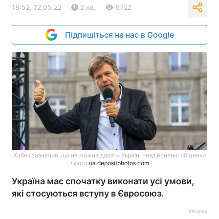
18:52, 12.05.22
2 хв.
6722
Підпишіться на нас в Google
Хабек зазначив, що не можна давати Україні нездійсненні обіцянки
/ фото
ua.depositphotos.com
Україна має спочатку виконати усі умови,
які стосуються вступу в Євросоюз.
Реклама