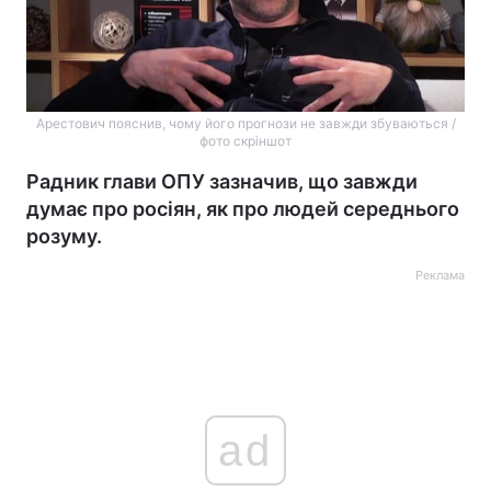
Арестович пояснив, чому його прогнози не завжди збуваються /
фото скріншот
Радник глави ОПУ зазначив, що завжди
думає про росіян, як про людей середнього
розуму.
Реклама
ad