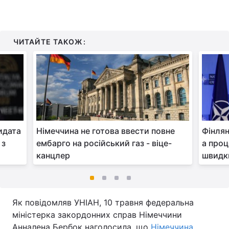
ЧИТАЙТЕ ТАКОЖ:
идата
Німеччина не готова ввести повне
Фінлян
 з
ембарго на російський газ - віце-
а проц
канцлер
швидки
Як повідомляв УНІАН, 10 травня федеральна
міністерка закордонних справ Німеччини
Анналена Бербок наголосила, що
Німеччина