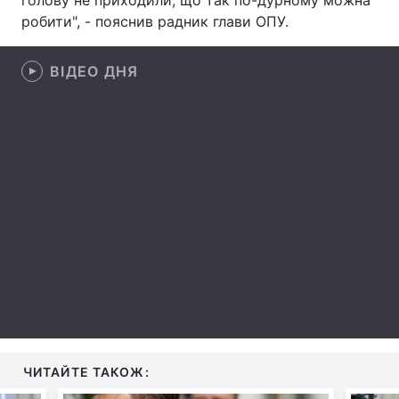
голову не приходили, що так по-дурному можна
робити", - пояснив радник глави ОПУ.
Лонгріди
ВІДЕО ДНЯ
Відео з Youtube
Статті
Інтерв'ю
Думки
Архів
Вакансії
Контакти
Послуги
ЧИТАЙТЕ ТАКОЖ: