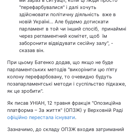
ми зараз в ситуації, коли ці люди просто
"перефарбувалися" і далі хочуть
здійснювати політичну діяльність вже в
новій Україні… Але будемо дотискати
парламент в той чи інший спосіб, принаймні
через регламентний комітет, щоб їм
заборонити відвідувати сесійну залу", -
сказав він.
При цьому Батенко додав, що якщо не буде
парламентських методів "викорінити цю п’яту
колону перефарбовану, то очевидно будуть
позапарламентські методи і суспільство підкаже,
як це зробити".
Як писав УНІАН, 12 травня фракція "Опозиційна
платформа – За життя" (ОПЗЖ) у Верховній Раді
офіційно перестала існувати
.
Зазначимо, до складу ОПЗЖ входив затриманий