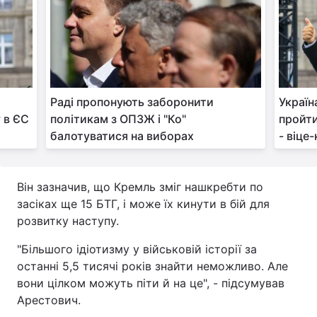
Тема оформлення
Раді пропонують заборонити
Україн
 в ЄС
політикам з ОПЗЖ і "Ко"
пройти
балотуватися на виборах
- віце
Він зазначив, що Кремль зміг нашкребти по
засіках ще 15 БТГ, і може їх кинути в бій для
розвитку наступу.
"Більшого ідіотизму у військовій історії за
останні 5,5 тисячі років знайти неможливо. Але
вони цілком можуть піти й на це", - підсумував
Арестович.