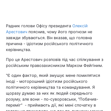
Головна
Війна
Радник голови Офісу президента
Олексій
Арестович
пояснив, чому його прогнози не
Україна
Політика
завжди збуваються. Він вказав, що головна
Економіка
Світ
причина - ідіотизм російського політичного
керівництва.
Спорт
Наука
Про це Арестович розповів під час спілкування з
Техно і зв'язок
Лайт
російським правозахисником Марком Фейгіним.
"Є один фактор, який змушує мене помилятися
Зброя
Інциденти
іноді - моторошний ідіотизм російського
Здоров'я
Туризм
політичного керівництва та командування. Я
щоразу думаю за них як людей середнього
Цікавинки
Погода
розуму, але вони - по-суворовськи, "Побачив-
переміг" - приймають дії, які мені спочатку в
Екологія
Регіони