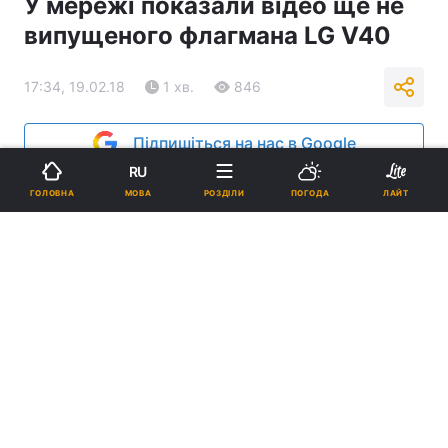
У мережі показали відео ще не
випущеного флагмана LG V40
17:34, 19.02.18
1 хв.
846
Підпишіться на нас в Google
RU
МОВА
ГОЛОВНА
РОЗДІЛИ
ПОГОДА
ЛАЙТ
Ілюстрація / REUTERS
Флагман буде зігнутим і безрамковим, а