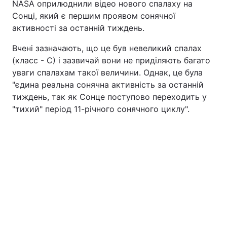
NASA оприлюднили відео нового спалаху на
Сонці, який є першим проявом сонячної
активності за останній тиждень.
Головна
Війна
Вчені зазначають, що це був невеликий спалах
(класс - С) і зазвичай вони не приділяють багато
Україна
Політика
уваги спалахам такої величини. Однак, це була
"єдина реальна сонячна активність за останній
Економіка
Світ
тиждень, так як Сонце поступово переходить у
"тихий" період 11-річного сонячного циклу".
Спорт
Наука
Техно і зв'язок
Лайт
Зброя
Інциденти
Здоров'я
Туризм
Цікавинки
Погода
Екологія
Регіони