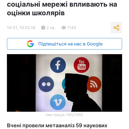
соціальні мережі впливають на
оцінки школярів
19:31, 19.02.18
2 хв.
1145
Підпишіться на нас в Google
Ілюстрація / REUTERS
Вчені провели метааналіз 59 наукових