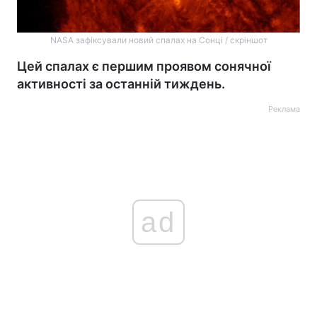
NASA зафіксували новий спалах на Сонці / скріншот
Цей спалах є першим проявом сонячної
активності за останній тиждень.
Реклама
ad