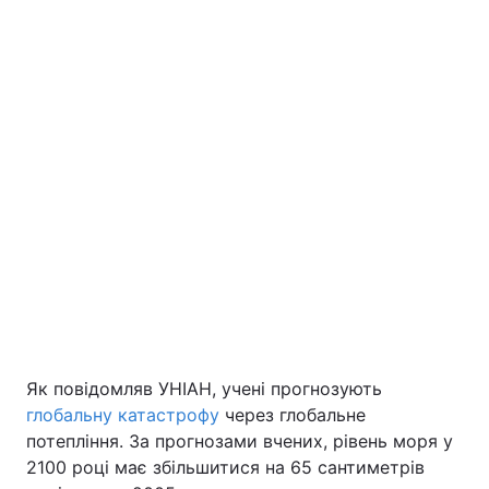
Лонгріди
Відео з Youtube
Статті
Інтерв'ю
Думки
Архів
Вакансії
Контакти
Послуги
Як повідомляв УНІАН, учені прогнозують
глобальну катастрофу
через глобальне
потепління. За прогнозами вчених, рівень моря у
2100 році має збільшитися на 65 сантиметрів