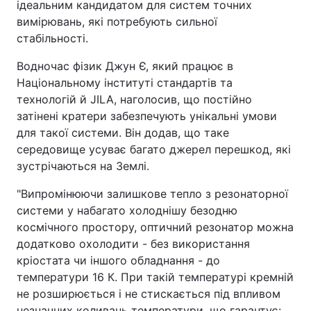
ідеальним кандидатом для систем точних
вимірювань, які потребують сильної
стабільності.
Водночас фізик Джун Є, який працює в
Національному інституті стандартів та
технологій й JILA, наголосив, що постійно
затінені кратери забезпечують унікальні умови
для такої системи. Він додав, що таке
середовище усуває багато джерел перешкод, які
зустрічаються на Землі.
"Випромінюючи залишкове тепло з резонаторної
системи у набагато холоднішу безодню
космічного простору, оптичний резонатор можна
додатково охолодити - без використання
кріостата чи іншого обладнання - до
температури 16 К. При такій температурі кремній
не розширюється і не стискається під впливом
незначних коливань температури, що гарантує: