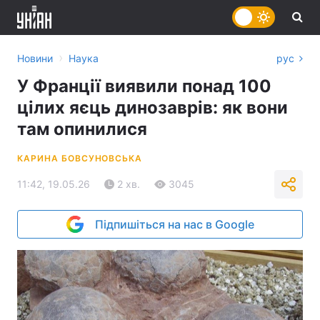
›
Новини
Наука
рус
У Франції виявили понад 100
цілих яєць динозаврів: як вони
там опинилися
КАРИНА БОВСУНОВСЬКА
11:42, 19.05.26
2 хв.
3045
Підпишіться на нас в Google