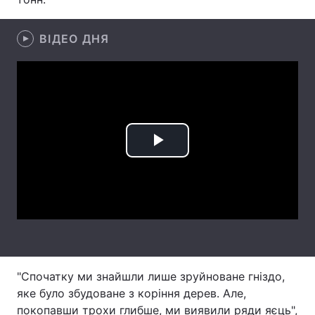
Лонгріди
ВІДЕО ДНЯ
Відео з Youtube
Статті
Інтерв'ю
Думки
Архів
Вакансії
Play
Контакти
Video
Послуги
"Спочатку ми знайшли лише зруйноване гніздо,
яке було збудоване з коріння дерев. Але,
покопавши трохи глибше, ми виявили ряди яєць",