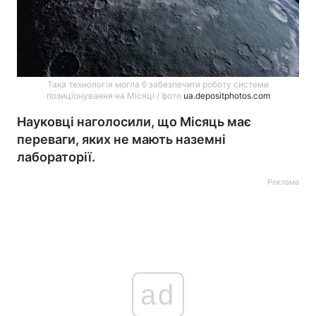
Така технологія могла б забезпечити роботу системи
позиціонування на Місяці / фото
ua.depositphotos.com
Науковці наголосили, що Місяць має
переваги, яких не мають наземні
лабораторії.
Реклама
ad