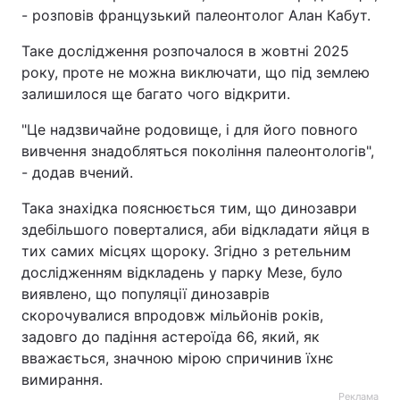
- розповів французький палеонтолог Алан Кабут.
Тема оформлення
Таке дослідження розпочалося в жовтні 2025
року, проте не можна виключати, що під землею
залишилося ще багато чого відкрити.
"Це надзвичайне родовище, і для його повного
вивчення знадобляться покоління палеонтологів",
- додав вчений.
Така знахідка пояснюється тим, що динозаври
здебільшого поверталися, аби відкладати яйця в
тих самих місцях щороку. Згідно з ретельним
дослідженням відкладень у парку Мезе, було
виявлено, що популяції динозаврів
скорочувалися впродовж мільйонів років,
задовго до падіння астероїда 66, який, як
вважається, значною мірою спричинив їхнє
вимирання.
Реклама