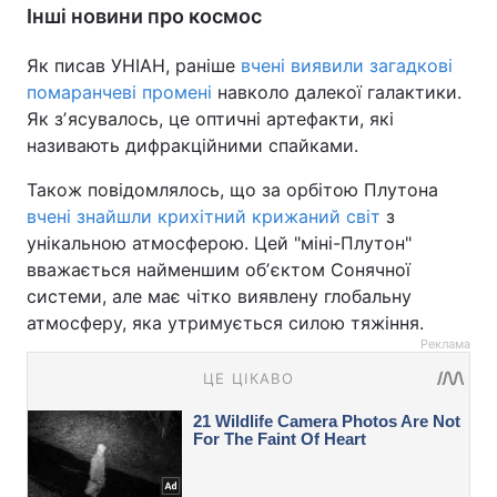
Інші новини про космос
Як писав УНІАН, раніше
вчені виявили загадкові
помаранчеві промені
навколо далекої галактики.
Як зʼясувалось, це оптичні артефакти, які
називають дифракційними спайками.
Також повідомлялось, що за орбітою Плутона
вчені знайшли крихітний крижаний світ
з
унікальною атмосферою. Цей "міні-Плутон"
вважається найменшим обʼєктом Сонячної
системи, але має чітко виявлену глобальну
атмосферу, яка утримується силою тяжіння.
Реклама