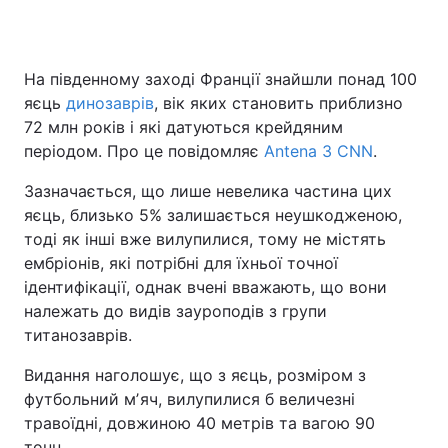
На південному заході Франції знайшли понад 100
Головна
Війна
яєць
динозаврів
, вік яких становить приблизно
72 млн років і які датуються крейдяним
Україна
Політика
періодом. Про це повідомляє
Antena 3 CNN
.
Економіка
Світ
Зазначається, що лише невелика частина цих
яєць, близько 5% залишається неушкодженою,
Спорт
Наука
тоді як інші вже вилупилися, тому не містять
ембріонів, які потрібні для їхньої точної
Техно і зв'язок
Лайт
ідентифікації, однак вчені вважають, що вони
Зброя
Інциденти
належать до видів зауроподів з групи
титанозаврів.
Здоров'я
Туризм
Видання наголошує, що з яєць, розміром з
Цікавинки
Погода
футбольний мʼяч, вилупилися б величезні
травоїдні, довжиною 40 метрів та вагою 90
Екологія
Регіони
тонн.