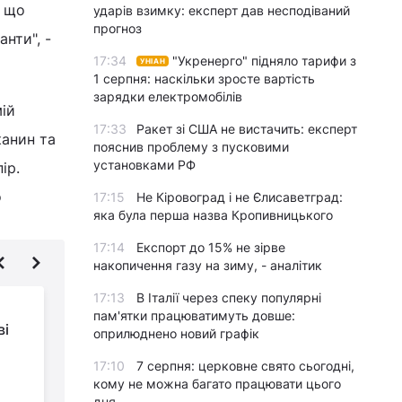
, що
ударів взимку: експерт дав несподіваний
прогноз
нти", -
17:34
"Укренерго" підняло тарифи з
УНІАН
1 серпня: наскільки зросте вартість
зарядки електромобілів
мій
17:33
Ракет зі США не вистачить: експерт
канин та
пояснив проблему з пусковими
установками РФ
ір.
о
17:15
Не Кіровоград і не Єлисаветград:
яка була перша назва Кропивницького
17:14
Експорт до 15% не зірве
накопичення газу на зиму, - аналітик
17:13
В Італії через спеку популярні
На АЕС у США
пам'ятки працюватимуть довше:
ві
робітники знайшли 4-
оприлюднено новий графік
метрову істоту, яка
17:10
7 серпня: церковне свято сьогодні,
переховувалася там 40 мільйонів
"
кому не можна багато працювати цього
років
дня