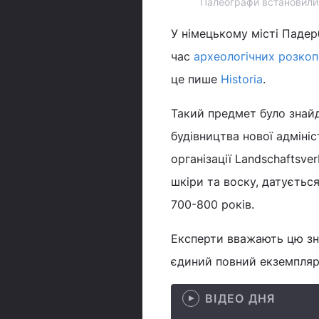
Палеографи встановили, 
У німецькому місті Паде
час
археологічних розко
це пише
Historia
.
Такий предмет було знайде
будівництва нової адмініс
організації Landschaftsve
шкіри та воску, датується
700-800 років.
Експерти вважають цю зна
єдиний повний екземпляр 
ВІДЕО ДНЯ