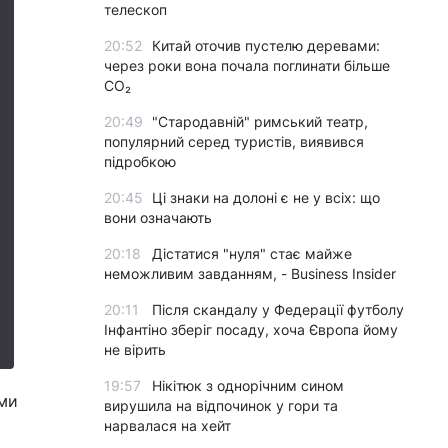
телескоп
20:52
Китай оточив пустелю деревами:
через роки вона почала поглинати більше
CO₂
20:49
"Стародавній" римський театр,
популярний серед туристів, виявився
підробкою
20:45
Ці знаки на долоні є не у всіх: що
вони означають
20:18
Дістатися "нуля" стає майже
неможливим завданням, - Business Insider
20:11
Після скандалу у Федерації футболу
Інфантіно зберіг посаду, хоча Європа йому
не вірить
19:57
Нікітюк з однорічним сином
іми
вирушила на відпочинок у гори та
нарвалася на хейт