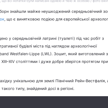
що всі нотатки були написані однією й тією ж особою / фото Вікі
рборн знайшли майже неушкоджений середньовічний зо
пок
, що є винятковою подією для європейської археолог
но у середньовічній латрині (туалеті) під час робіт з
тративної будівлі міста під наглядом археологічної
rband Westfalen-Lippe (LWL). Зошит, який виготовлений з
 XIII–XIV століттями і дуже добре зберігся протягом пр
хідку унікальною для землі Північний Рейн-Вестфалія,
такого типу, знайдений досі в регіоні.