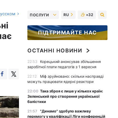
русском
RU
+32
ПОСЛУГИ
ні
ПІДТРИМАЙТЕ НАС
має
ОСТАННІ НОВИНИ
22:53
Корецький анонсував збільшення
заробітної плати педагогів з 1 вересня
22:12
Міф зруйновано: скільки насправді
можуть працювати ядерні реактори
22:00
Така зброя є лише у кількох країн:
Зеленський про створення української
балістики
21:57
"Динамо" здобуло важливу
перемогу у кваліфікації Ліги конференцій