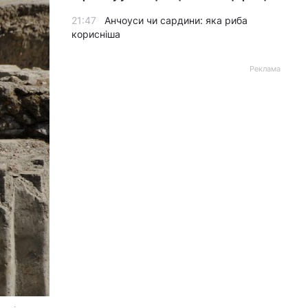
21:47
Анчоуси чи сардини: яка риба
корисніша
Реклама