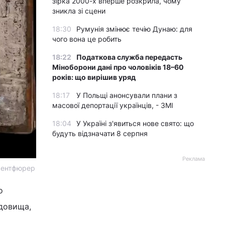
зірка 2000-х вперше розкрила, чому
зникла зі сцени
18:30
Румунія змінює течію Дунаю: для
чого вона це робить
18:22
Податкова служба передасть
Міноборони дані про чоловіків 18–60
років: що вирішив уряд
18:17
У Польщі анонсували плани з
масової депортації українців, - ЗМІ
18:04
У Україні з'явиться нове свято: що
будуть відзначати 8 серпня
Реклама
Брентфюрер
о
едовища,