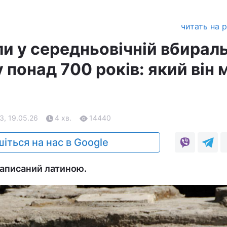
читать на 
и у середньовічній вбираль
 понад 700 років: який він 
3, 19.05.26
4 хв.
14440
іться на нас в Google
написаний латиною.