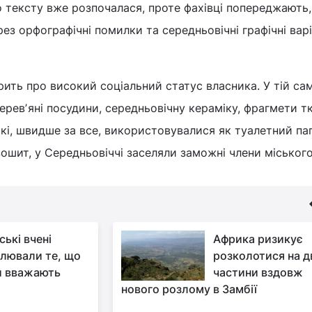
 тексту вже розпочалася, проте фахівці попереджають
з орфографічні помилки та середньовічні графічні варіа
рить про високий соціальний статус власника. У тій са
деревʼяні посудини, середньовічну кераміку, фрагмети т
кі, швидше за все, використовувалися як туалетний пап
зошит, у Середньовіччі заселяли заможні члени міськог
ські вчені
Африка ризикує
лювали те, що
розколотися на д
и вважають
частини вздовж
нового розлому в Замбії