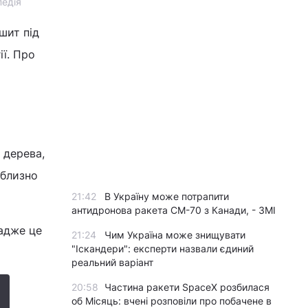
педія
шит під
ії. Про
 дерева,
иблизно
21:42
В Україну може потрапити
антидронова ракета CM-70 з Канади, - ЗМІ
 адже це
21:24
Чим Україна може знищувати
"Іскандери": експерти назвали єдиний
реальний варіант
20:58
Частина ракети SpaceX розбилася
об Місяць: вчені розповіли про побачене в