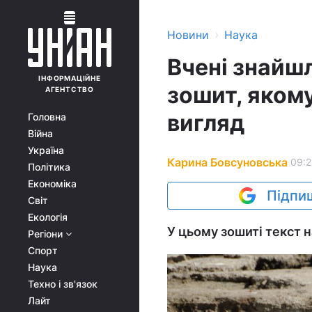
›
Новини
Наука
Вчені знайшл
ІНФОРМАЦІЙНЕ
зошит, якому
АГЕНТСТВО
вигляд
Головна
Війна
Україна
Карина Бовсуновська
09:2
Політика
Економіка
Підпиш
Світ
Екологія
У цьому зошиті текст 
Регіони
Спорт
Наука
Техно і зв'язок
Лайт