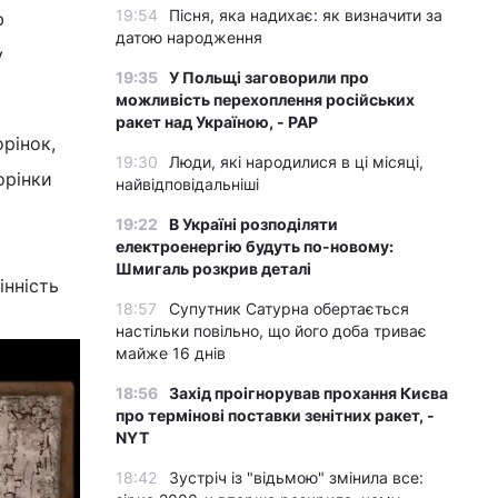
19:54
Пісня, яка надихає: як визначити за
ю
датою народження
у
19:35
У Польщі заговорили про
можливість перехоплення російських
ракет над Україною, - PAP
орінок,
19:30
Люди, які народилися в ці місяці,
орінки
найвідповідальніші
19:22
В Україні розподіляти
електроенергію будуть по-новому:
Шмигаль розкрив деталі
інність
18:57
Супутник Сатурна обертається
настільки повільно, що його доба триває
майже 16 днів
18:56
Захід проігнорував прохання Києва
про термінові поставки зенітних ракет, -
NYT
18:42
Зустріч із "відьмою" змінила все: