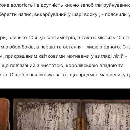
сока вологість і відсутність кисню запобігли руйнуванн
ерегти напис, викарбуваний у шарі воску", - пояснили 
и, близько 10 x 7,5 сантиметрів, а також містить 10 ст
ом з обох боків, а перша та остання - лише з одного. Ст
, прикрашеним квітковими мотивами у вигляді лілій -
, що повʼязаний з чистотою, королівською владою та
ю. Оздоблення вказує на те, що предмет мав велику ц