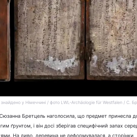
 знайдено у Німеччині / фото LWL-Archäologie für Westfalen / С. 
Сюзанна Бретцель наголосила, що предмет принесла д
гим ґрунтом, і він досі зберігав специфічний запах сер
ями. На диво, деревина не деформувалася, а сторінки