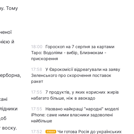
у. Тому
ченої
нією й
18:00
Гороскоп на 7 серпня за картами
Таро: Водоліям - вибір, Близнюкам -
прискорення
17:58
У Єврокомісії відреагували на заяву
дерборна,
Зеленського про скорочення поставок
ракет
17:55
7 продуктів, у яких корисних жирів
набагато більше, ніж в авокадо
ані
слідники
17:55
Названо найкращі "народні" моделі
iPhone: саме ними власники задоволені
щоб
найбільше
 воску.
17:52
Чи готова Росія до українських
УНІАН