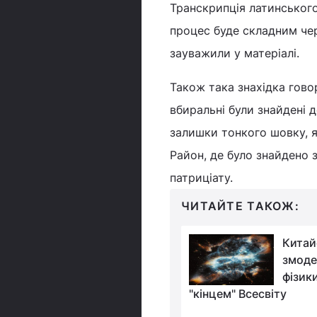
Транскрипція латинського
процес буде складним чере
зауважили у матеріалі.
Також така знахідка гово
вбиральні були знайдені 
залишки тонкого шовку, я
Район, де було знайдено 
патриціату.
ЧИТАЙТЕ ТАКОЖ:
На АЕС у США
Китай
робітники знайшли 4-
змоде
метрову істоту, яка
фізик
лася там 40 мільйонів
"кінцем" Всесвіту