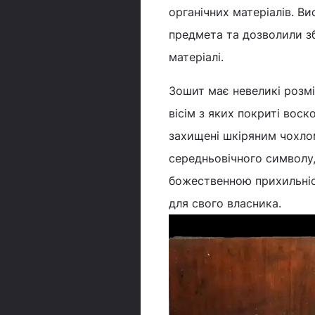
органічних матеріалів. Ви
предмета та дозволили зб
матеріалі.
Зошит має невеликі розмір
вісім з яких покриті воск
захищені шкіряним чохлом
середньовічного символу
божественною прихильніст
для свого власника.