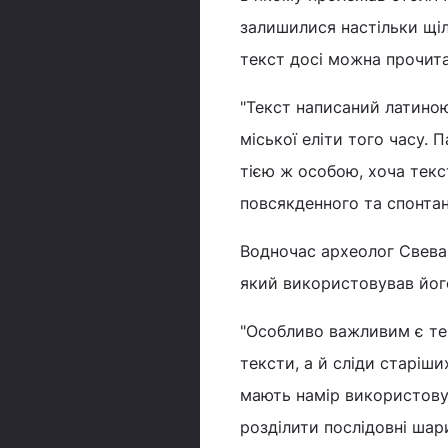
залишилися настільки щі
текст досі можна прочит
"Текст написаний латиною
міської еліти того часу. 
тією ж особою, хоча текс
повсякденного та спонтанн
Водночас археолог Свева 
який використовував йог
"Особливо важливим є те,
тексти, а й сліди старіши
мають намір використовув
розділити послідовні шар