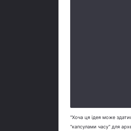
"Хоча ця ідея може здати
"капсулами часу" для арх