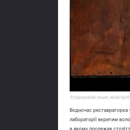
Стародавній зошит, який було
Водночас реставраторка 
лабораторії вкритим воло
в якому пролежав столітт