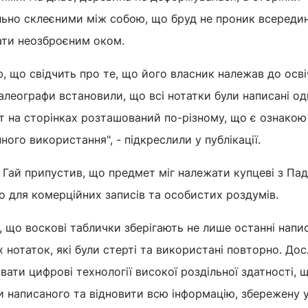
льно склеєними між собою, що бруд не проник всередин
ати неозброєним оком.
, що свідчить про те, що його власник належав до осві
Палеографи встановили, що всі нотатки були написані од
т на сторінках розташований по-різному, що є ознакою
ого використання", - підкреслили у публікації.
Гай припустив, що предмет міг належати купцеві з Па
о для комерційних записів та особистих роздумів.
 що воскові таблички зберігають не лише останні напис
х нотаток, які були стерті та використані повторно. До
ати цифрові технології високої роздільної здатності, 
и написаного та відновити всю інформацію, збережену у