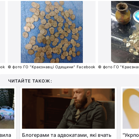
ook
© фото ГО "Краєзнавці Одещини" Facebook
© фото ГО "Краєзна
ЧИТАЙТЕ ТАКОЖ:
авила
Блогерами та адвокатами, які вчать
"Укрпо