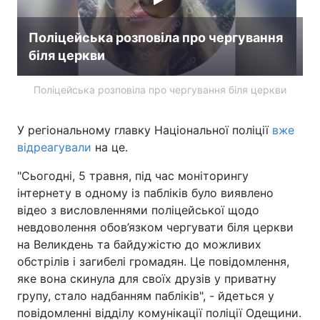
Поліцейська розповіла про чергування
біля церкви
Поліцейська розповіла про чергування біля церкви
У регіональному главку Національної поліції
вже
відреагували
на це.
"Сьогодні, 5 травня, під час моніторингу
інтернету в одному із пабліків було виявлено
відео з висловленнями поліцейської щодо
невдоволення обов’язком чергувати біля церкви
на Великдень та байдужістю до можливих
обстрілів і загибелі громадян. Це повідомлення,
яке вона скинула для своїх друзів у приватну
групу, стало надбанням пабліків", - йдеться у
повідомленні відділу комунікації поліції Одещини.