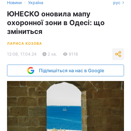
›
Новини
Україна
рус
ЮНЕСКО оновила мапу
охоронної зони в Одесі: що
зміниться
ЛАРИСА КОЗОВА
12:08, 17.04.24
2 хв.
9118
Підпишіться на нас в Google