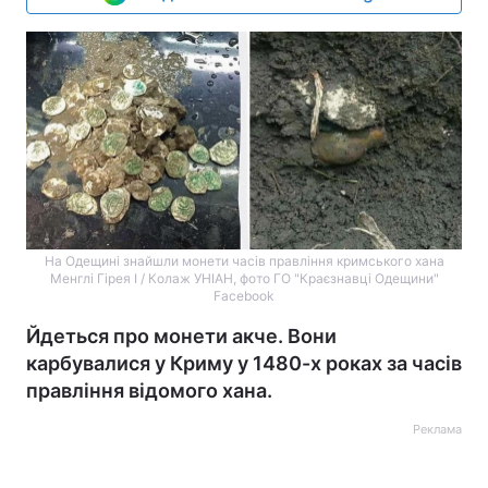
На Одещині знайшли монети часів правління кримського хана
Менглі Гірея І / Колаж УНІАН, фото ГО "Краєзнавці Одещини"
Facebook
Йдеться про монети акче. Вони
карбувалися у Криму у 1480-х роках за часів
правління відомого хана.
Реклама