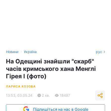
›
Новини
Україна
рус
На Одещині знайшли "скарб"
часів кримського хана Менглі
Гірея І (фото)
ЛАРИСА КОЗОВА
13:53, 03.05.24
2 хв.
18497
Підпишіться на нас в Google