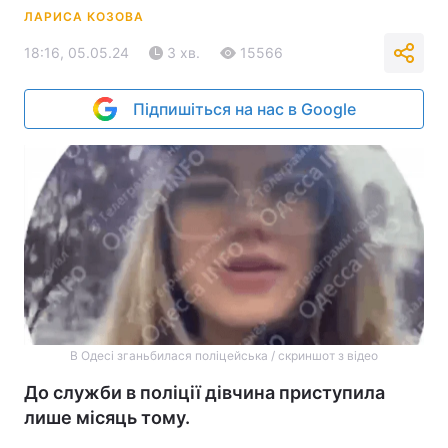
ЛАРИСА КОЗОВА
18:16, 05.05.24
3 хв.
15566
Підпишіться на нас в Google
В Одесі зганьбилася поліцейська / скриншот з відео
До служби в поліції дівчина приступила
лише місяць тому.