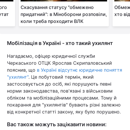
ого
Cкасування статусу "обмежено
Обмеж
утат
придатний": в Міноборони розповіли,
хто ві
коли треба проходити ВЛК
Мобілізація в Україні - хто такий ухилянт
Нагадаємо, офіцер юридичної служби
Черкаського ОТЦК Ярослав Скрипаловський
пояснив, що
в Україні відсутнє юридичне поняття
"ухилянт"
. Це побутовий термін, який
застосовується до осіб, які порушують певні
норми законодавства, пов'язані з військовим
обліком та мобілізаційними процесами. Тому й
покарання для "ухилянтів" бувають різні залежно
від конкретної статті закону, яку було порушено.
Вас також можуть зацікавити новини: