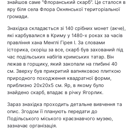
знайшов саме "Флоранський скарб". Це сталося в
яру біля села Флора Окнянської територіальної
громади.
Знахідка складається зі 140 срібних монет (акче),
які карбувалися в Криму у 1480-х роках за часів
правління хана Менглі Гірея І. За словами
історика, скоріш за все, скарб був захований під
час подільських набігів кримських татар. Він
лежав в горщику, який закопали на глибині 40
см. Зверху був прикритий вапняковою плиткою
природного походження квадратної форми,
приблизно 20х20х5 см. Яр, в якому було
знайдено скарб, впадає в річку Ягорлик.
Зараз знахідка проходить детальне вивчення та
опис. Згодом її планують передати до
Подільського міського краєзнавчого музею,
зазначає організація.