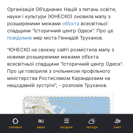
Організація Об'єднаних Націй з питань освіти,
науки і культури (ЮНЕСКО) оновила мапу з
розширеними межами
об’єкта
всесвітньої
спадщини "Історичний центр Одеси". Про це
повідомив
мер міста Геннадій Труханов.
"ЮНЕСКО на своєму сайті розмістила мапу з
новими розширеними межами об’єкта
всесвітньої спадщини "Історичний центр Одеси".
Про це говорили з очільником профільного
міністерства Ростиславом Карандєєвим на
нещодавній зустрічі", - розповів Труханов.
RU
МОВА
ГОЛОВНА
РОЗДІЛИ
ПОГОДА
ЛАЙТ