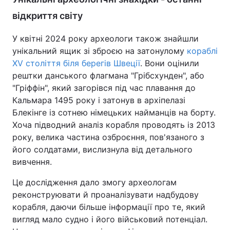
відкриття світу
У квітні 2024 року археологи також знайшли
унікальний ящик зі зброєю на затонулому
кораблі
XV століття біля берегів Швеції
. Вони оцінили
рештки данського флагмана "Грібсхунден", або
"Гріффін", який загорівся під час плавання до
Кальмара 1495 року і затонув в архіпелазі
Блекінге із сотнею німецьких найманців на борту.
Хоча підводний аналіз корабля проводять із 2013
року, велика частина озброєння, пов'язаного з
його солдатами, вислизнула від детального
вивчення.
Це дослідження дало змогу археологам
реконструювати й проаналізувати надбудову
корабля, даючи більше інформації про те, який
вигляд мало судно і його військовий потенціал.