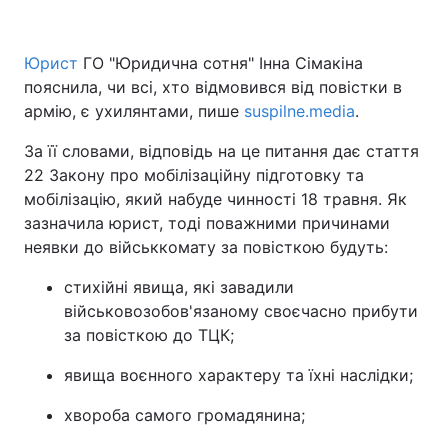
Юрист
ГО "Юридична сотня" Інна Сімакіна
пояснила, чи всі, хто відмовився від повістки в
Головна
Війна
армію, є ухилянтами, пише
suspilne.media
.
Україна
Політика
За її словами, відповідь на це питання дає стаття
22 Закону про мобілізаційну підготовку та
Економіка
Світ
мобілізацію, який набуде чинності 18 травня. Як
Спорт
Наука
зазначила юрист, тоді поважними причинами
неявки до військкомату за повісткою будуть:
Техно і зв'язок
Лайт
стихійні явища, які завадили
Зброя
Інциденти
військовозобов'язаному своєчасно прибути
за повісткою до ТЦК;
Здоров'я
Туризм
явища воєнного характеру та їхні наслідки;
Цікавинки
Погода
хвороба самого громадянина;
Екологія
Регіони