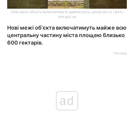
Нові межі обʼєкта включатимуть майже весь центр міста / фото
omr.gov.ua
Нові межі обʼєкта включатимуть майже всю
центральну частину міста площею близько
600 гектарів.
Реклама
ad