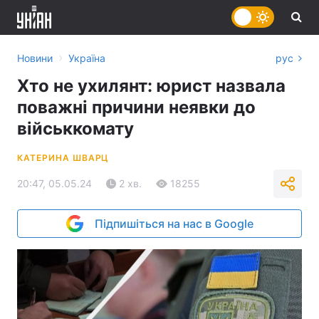
›
Новини
Україна
рус
Хто не ухилянт: юрист назвала
поважні причини неявки до
військкомату
КАТЕРИНА ШВАРЦ
20:47, 05.05.24
2 хв.
18255
Підпишіться на нас в Google