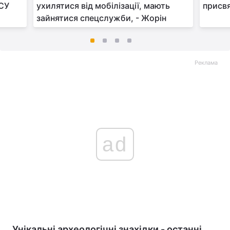
ПСУ
ухилятися від мобілізації, мають
присв
зайнятися спецслужби, - Жорін
Реклама
ad
Унікальні археологічні знахідки - останні