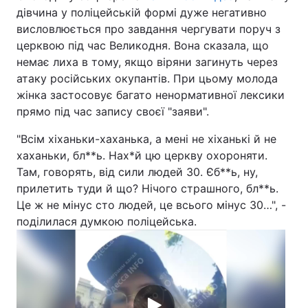
дівчина у поліцейській формі дуже негативно
висловлюється про завдання чергувати поруч з
церквою під час Великодня. Вона сказала, що
немає лиха в тому, якщо віряни загинуть через
атаку російських окупантів. При цьому молода
жінка застосовує багато ненормативної лексики
прямо під час запису своєї "заяви".
"Всім хіханьки-хаханька, а мені не хіханькі й не
хаханьки, бл**ь. Нах*й цю церкву охороняти.
Там, говорять, від сили людей 30. Єб**ь, ну,
прилетить туди й що? Нічого страшного, бл**ь.
Це ж не мінус сто людей, це всього мінус 30…", -
поділилася думкою поліцейська.