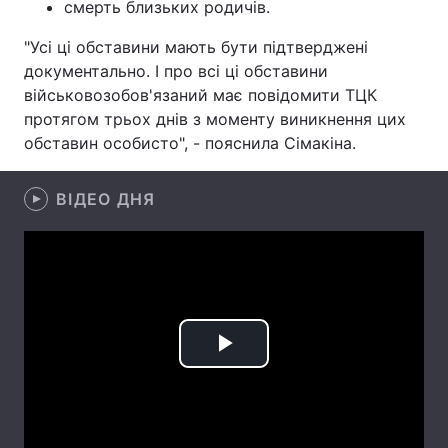
смерть близьких родичів.
Лонгріди
"Усі ці обставини мають бути підтверджені
документально. І про всі ці обставини
військовозобов'язаний має повідомити ТЦК
Відео з Youtube
Статті
протягом трьох днів з моменту виникнення цих
Інтерв'ю
Думки
обставин особисто", - пояснила Сімакіна.
Архів
Вакансії
ВІДЕО ДНЯ
Контакти
Послуги
Play
Video