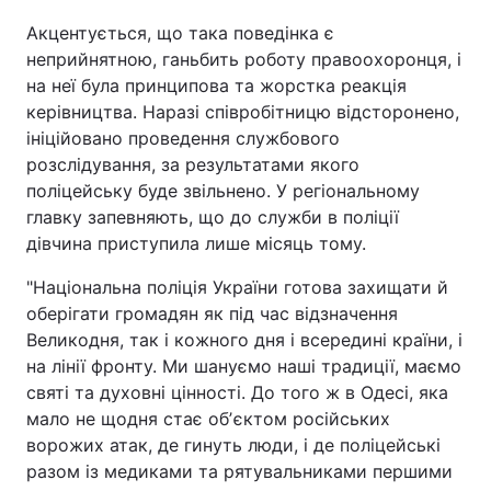
Акцентується, що така поведінка є
неприйнятною, ганьбить роботу правоохоронця, і
на неї була принципова та жорстка реакція
керівництва. Наразі співробітницю відсторонено,
ініційовано проведення службового
розслідування, за результатами якого
поліцейську буде звільнено. У регіональному
главку запевняють, що до служби в поліції
дівчина приступила лише місяць тому.
"Національна поліція України готова захищати й
оберігати громадян як під час відзначення
Великодня, так і кожного дня і всередині країни, і
на лінії фронту. Ми шануємо наші традиції, маємо
святі та духовні цінності. До того ж в Одесі, яка
мало не щодня стає обʼєктом російських
ворожих атак, де гинуть люди, і де поліцейські
разом із медиками та рятувальниками першими