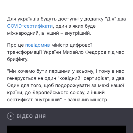
Для українців будуть доступні у додатку "Дія" два
COVID-сертифікати
Головна
, один з яких буде
Війна
міжнародний, а інший – внутрішній.
Україна
Політика
Про це
повідомив
міністр цифрової
трансформації України Михайло Федоров під час
Економіка
Світ
брифінгу.
Спорт
Наука
"Ми хочемо бути першими у всьому, і тому в нас
генерується не один "ковідний" сертифікат, а два.
Техно і зв'язок
Лайт
Один для того, щоб подорожувати за межі нашої
Зброя
Інциденти
країни, до Європейського союзу, а інший
сертифікат внутрішній", - зазначив міністр.
Здоров'я
Туризм
ВІДЕО ДНЯ
Цікавинки
Погода
Екологія
Регіони