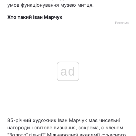
умов функціонування музею митця.
Хто такий Іван Марчук
Реклама
ad
85-річний художник Іван Марчук має чисельні
нагороди і світове визнання, зокрема, є членом
"Золотої гільдії" Міжнародної академії сучасного