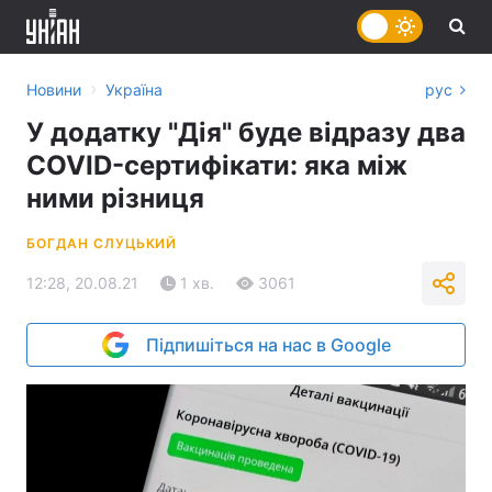
›
Новини
Україна
рус
У додатку "Дія" буде відразу два
COVID-сертифікати: яка між
ними різниця
БОГДАН СЛУЦЬКИЙ
12:28, 20.08.21
1 хв.
3061
Підпишіться на нас в Google