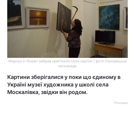
Марчук з «боєм» забрав оригінали своїх картин / фото Лановецька
міськрада
Картини зберігалися у поки що єдиному в
Україні музеї художника у школі села
Москалівка, звідки він родом.
Реклама