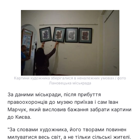
Картини художника зберігалися в неналежних умовах / фото
Лановецька міськрада
За даними міськради, після прибуття
правоохоронців до музею приїхав і сам Іван
Марчук, який висловив бажання забрати картини
до Києва.
"За словами художника, його творами повинен
милуватися весь світ, а не тільки сільські жителі.