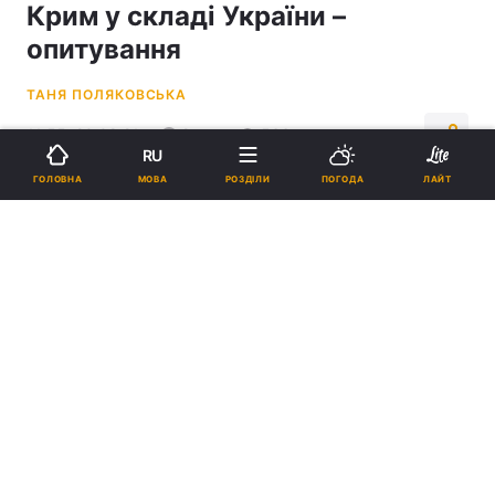
Крим у складі України –
опитування
ТАНЯ ПОЛЯКОВСЬКА
11:55, 20.08.21
2 хв.
566
RU
МОВА
ГОЛОВНА
РОЗДІЛИ
ПОГОДА
ЛАЙТ
Підпишіться на нас в Google
Цієї думки дотримується більшість громадян, незалежно від статі,
віку та макрорегіону проживання / УНІАН, Євгеній Кравс