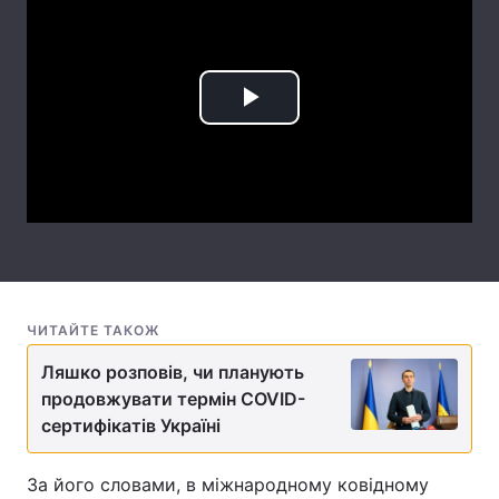
Лонгріди
Відео з Youtube
Статті
Play
Інтерв'ю
Думки
Video
Архів
Вакансії
Контакти
Послуги
ЧИТАЙТЕ ТАКОЖ
Ляшко розповів, чи планують
продовжувати термін COVID-
сертифікатів Україні
За його словами, в міжнародному ковідному