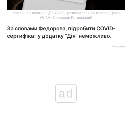
Кампанія з вакцинації в Україні розпочалася 24 лютого / фото
УНІАН (В'ячеслав Ратинський)
За словами Федорова, підробити COVID-
сертифікат у додатку "Дія" неможливо.
Реклама
ad