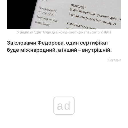
У додатку "Дія" буде два ковід-сертифікати \ фото УНІАН
За словами Федорова, один сертифікат
буде міжнародний, а інший – внутрішній.
Реклама
ad