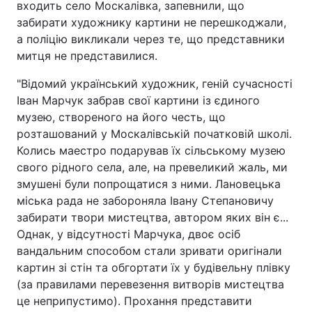
входить село Москалівка, запевнили, що
забирати художнику картини не перешкоджали,
а поліцію викликали через те, що представники
митця не представилися.
"Відомий український художник, геній сучасності
Іван Марчук забрав свої картини із єдиного
музею, створеного на його честь, що
розташований у Москалівській початковій школі.
Колись маестро подарував їх сільському музею
свого рідного села, але, на превеликий жаль, ми
змушені були попрощатися з ними. Лановецька
міська рада не забороняла Івану Степановичу
забирати твори мистецтва, автором яких він є...
Однак, у відсутності Марчука, двоє осіб
вандальним способом стали зривати оригінали
картин зі стін та обгортати їх у будівельну плівку
(за правилами перевезення витворів мистецтва
це неприпустимо). Прохання представити