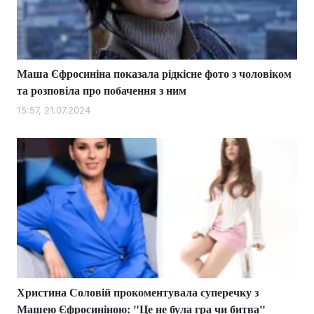
Маша Єфросиніна показала рідкісне фото з чоловіком
та розповіла про побачення з ним
15:57, 21.07.2024
Христина Соловій прокоментувала суперечку з
Машею Єфросиніною: "Це не була гра чи битва"