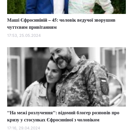
Маші Єфросиніній – 45: чоловік ведучої зворушив
чуттєвим привітанням
17:53, 25.05.2024
"На межі розлучення": відомий блогер розповів про
кризу у стосунках Єфросиніної з чоловіком
17:16, 29.04.2024