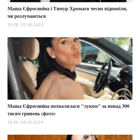
Маша Єфросиніна і Тимур Хромаєв чесно відповіли,
чи розлучаються
10:28, 05.06.2024
Маша Єфросиніна похвалилася "луком" за понад 300
тисяч гривень (фото)
16:46, 04.06.2024