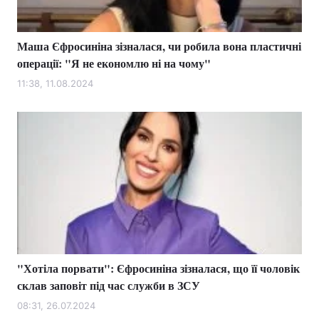
Маша Єфросиніна зізналася, чи робила вона пластичні
операції: "Я не економлю ні на чому"
11:38, 11.08.2024
"Хотіла порвати": Єфросиніна зізналася, що її чоловік
склав заповіт під час служби в ЗСУ
08:31, 26.07.2024