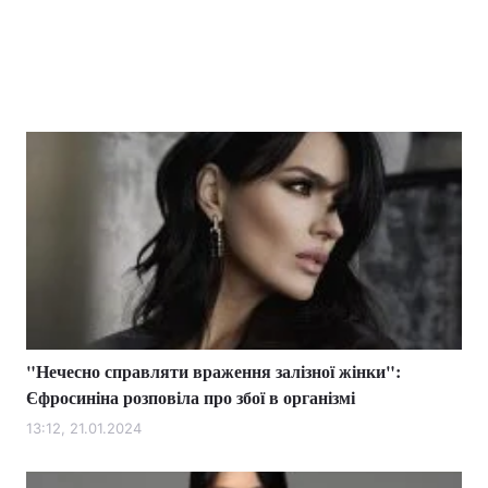
"Нечесно справляти враження залізної жінки":
Єфросиніна розповіла про збої в організмі
13:12, 21.01.2024