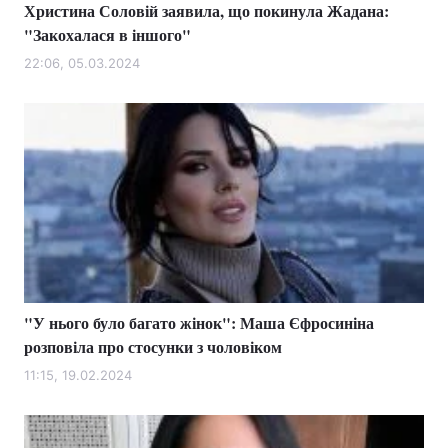
Христина Соловій заявила, що покинула Жадана:
"Закохалася в іншого"
22:06, 05.03.2024
"У нього було багато жінок": Маша Єфросиніна
розповіла про стосунки з чоловіком
11:15, 19.02.2024