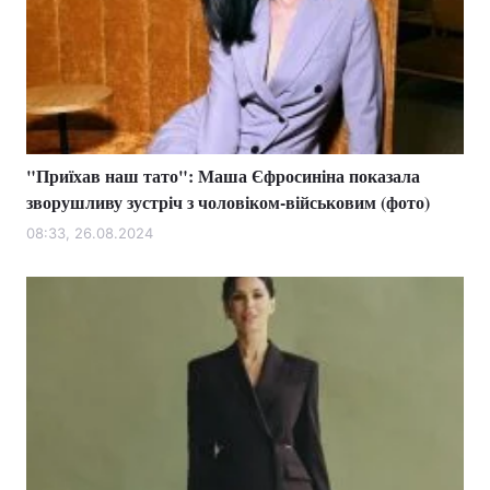
"Приїхав наш тато": Маша Єфросиніна показала
зворушливу зустріч з чоловіком-військовим (фото)
08:33, 26.08.2024