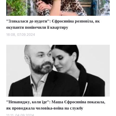
"Злякалася до нудоти": Єфросиніна розповіла, як
Головна
Війна
окупанти понівечили її квартиру
Україна
Політика
16:08, 07.09.2024
Економіка
Світ
Спорт
Наука
Техно і зв'язок
Лайт
Зброя
Інциденти
Здоров'я
Туризм
"Ненавиджу, коли їде": Маша Єфросиніна показала,
Цікавинки
Погода
як проводжала чоловіка-воїна на службу
Екологія
Регіони
11:11, 04.09.2024