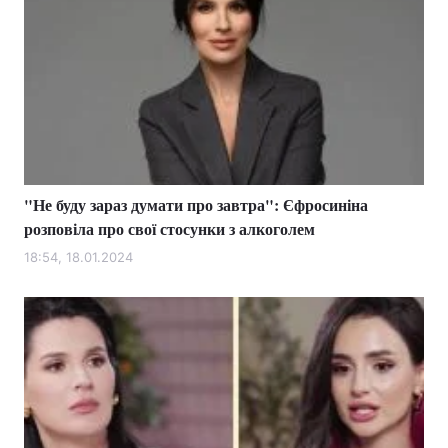
"Не буду зараз думати про завтра": Єфросиніна
розповіла про свої стосунки з алкоголем
18:54, 18.01.2024