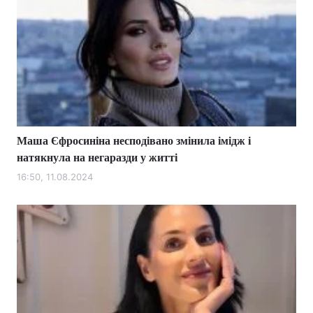
Маша Єфросиніна несподівано змінила імідж і
натякнула на негаразди у житті
16:50, 11.08.2024