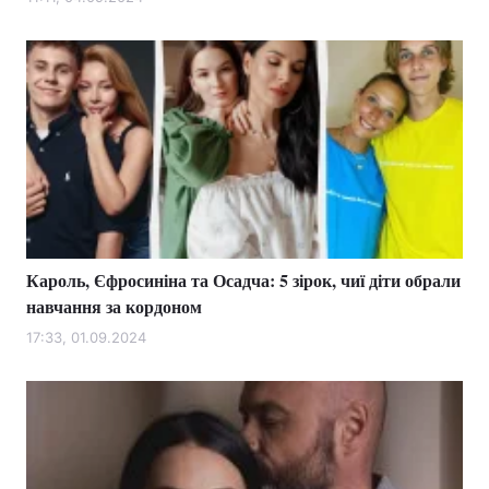
Лонгріди
Відео з Youtube
Статті
Інтерв'ю
Думки
Архів
Вакансії
Контакти
Кароль, Єфросиніна та Осадча: 5 зірок, чиї діти обрали
Послуги
навчання за кордоном
17:33, 01.09.2024