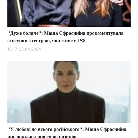
"Дуже боляче": Маша Єфросиніна прокоментувала
стосунки з сестрою, яка живе в РФ
18:17, 23.04.2024
"У любові до всього російського": Маша Єфросиніна
висловилася про свою позицію