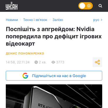
›
›
Новини
Техно і зв'язок
Залізо
рус
Поспішіть з апгрейдом: Nvidia
попередила про дефіцит ігрових
відеокарт
ДЕНИС ПОНОМАРЕНКО
14:58, 22.11.24
2 хв.
3773
Підпишіться на нас в Google