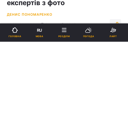
експертів з фото
ДЕНИС ПОНОМАРЕНКО
12:28, 22.11.24
2 хв.
8247
RU
МОВА
ГОЛОВНА
РОЗДІЛИ
ПОГОДА
ЛАЙТ
Підпишіться на нас в Google
Базовий iPhone 16 посів 20-ту сходинку в топі камерофонів
DxOMark / фото Apple
Молодший девайс в актуальній серії iPhone