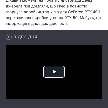
Цікавий момент: на початку листопада деякі
джерела повідомляли, що Nvidia повністю
Лонгріди
згорнула виробництво чіпів для GeForce RTX 40 і
переключила виробництво на RTX 50. Мабуть, ця
Відео з Youtube
Статті
інформація відповідає дійсності.
Інтерв'ю
Думки
ВІДЕО ДНЯ
Архів
Вакансії
Контакти
Послуги
Play
Video