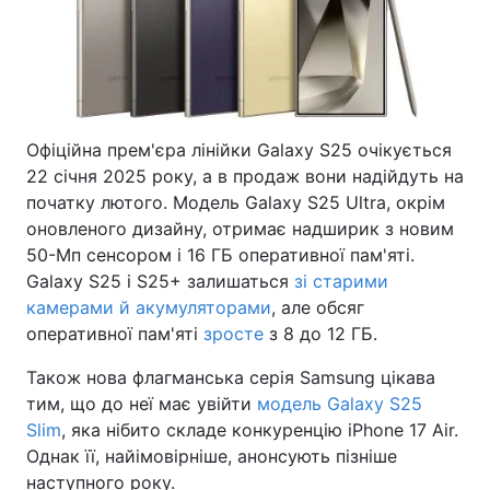
Офіційна прем'єра лінійки Galaxy S25 очікується
22 січня 2025 року, а в продаж вони надійдуть на
початку лютого. Модель Galaxy S25 Ultra, окрім
оновленого дизайну, отримає надширик з новим
50-Мп сенсором і 16 ГБ оперативної пам'яті.
Galaxy S25 і S25+ залишаться
зі старими
камерами й акумуляторами
, але обсяг
оперативної пам'яті
зросте
з 8 до 12 ГБ.
Також нова флагманська серія Samsung цікава
тим, що до неї має увійти
модель Galaxy S25
Slim
, яка нібито складе конкуренцію iPhone 17 Air.
Однак її, найімовірніше, анонсують пізніше
наступного року.