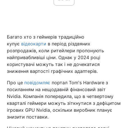
Головна
Війна
Багато хто з геймерів традиційно
Україна
Політика
купує
відеокарти
в період різдвяних
Економіка
Світ
розпродажів, коли ритейлери пропонують
найпривабливіші ціни. Однак у 2024 році
Спорт
Наука
користувачі можуть так і не дочекатися
зниження вартості графічних адаптерів.
Техно і зв'язок
Лайт
Про це
повідомляє
портал Tom's Hardware з
Зброя
Інциденти
посиланням на нещодавній фінансовий звіт
Nvidia. Компанія попередила, що в четвертому
Здоров'я
Туризм
кварталі геймери можуть зіткнутися з дефіцитом
ігрових GPU Nvidia, оскільки виробник планує
Цікавинки
Погода
знизити поставки.
Екологія
Регіони