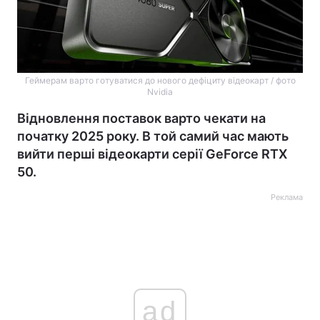
Геймерам варто готуватися до нового дефіциту відеокарт / фото
Nvidia
Відновлення поставок варто чекати на
початку 2025 року. В той самий час мають
вийти перші відеокарти серії GeForce RTX
50.
Реклама
ad