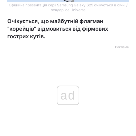
Офіційна презентація серії Samsung Galaxy S25 очікується в січні /
рендер Ice Universe
Очікується, що майбутній флагман
"корейців" відмовиться від фірмових
гострих кутів.
Реклама
ad