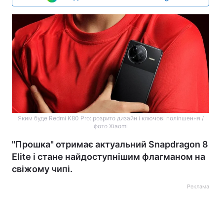
Яким буде Redmi K80 Pro: розрито дизайн і ключові поліпшення /
фото Xiaomi
"Прошка" отримає актуальний Snapdragon 8
Elite і стане найдоступнішим флагманом на
свіжому чипі.
Реклама