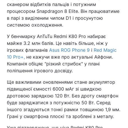
сканером відбитків пальців і потужним
процесором Snapdragon 8 Elite. Він працюватиме
в парі з виділеним чипом D1 і просунутою
системою охолодження.
У бенчмарку AnTuTu Redmi K80 Pro набирає
майже 3.2 млн балів. Це навіть більше, ніж у
ігрових флагманів
Asus ROG Phone 9
і
Red Magic
10 Pro+,
не кажучи вже про актуальні Айфони.
Компанія обіцяє "різкий стрибок" у плані
поліпшення ігрового досвіду.
Ще важливими оновленнями стане акумулятор
підвищеної ємності 6000 мАг зі швидкою
дротовою зарядкою 120 Вт. Без дроту смартфон
буде заряджатися з потужністю 50 Вт. Серед
іншого згадуються тонкі рамки товщиною 1,9 мм.
Грані у смартфона плоскі та зроблені з металу.
Уже підтверджено, що ціна Redmi K80 Pro