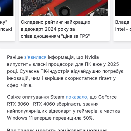
ку"
Складено рейтинг найкращих
Влада 
епські
відеокарт 2024 року за
Intel 
співвідношенням "ціна за FPS"
Раніше
з'явилася
інформація, що Nvidia
випустить власні процесори для ПК вже у 2025
році. Сучасна ПК-індустрія відчайдушно потребує
інновацій, чим і вирішив скористатися гігант у
сфері чіпів.
Свіже опитування Steam
показало,
що GeForce
RTX 3060 і RTX 4060 зберігають звання
найпопулярніших відеокарт у геймерів, а частка
Windows 11 вперше перевищила 50%.
Вас також можуть зацікавити новини: