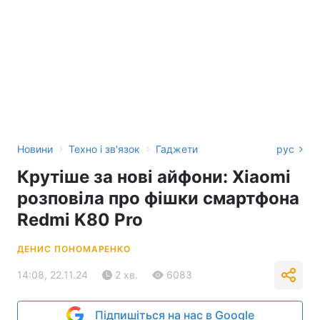
›
›
Новини
Техно і зв'язок
Гаджети
рус
Крутіше за нові айфони: Xiaomi
розповіла про фішки смартфона
Redmi K80 Pro
ДЕНИС ПОНОМАРЕНКО
14:08, 22.11.24
2 хв.
6083
Підпишіться на нас в Google