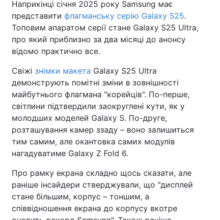
Наприкінці січня 2025 року Samsung має
представити
флагманську серію Galaxy S25
.
Топовим апаратом серії стане Galaxy S25 Ultra,
про який приблизно за два місяці до анонсу
відомо практично все.
Свіжі
знімки макета
Galaxy S25 Ultra
демонструють помітні зміни в зовнішності
майбутнього флагмана "корейців". По-перше,
світлини підтвердили заокруглені кути, як у
молодших моделей Galaxy S. По-друге,
розташування камер ззаду – воно залишиться
тим самим, але окантовка самих модулів
нагадуватиме Galaxy Z Fold 6.
Про рамку екрана складно щось сказати, але
раніше інсайдери стверджували, що "дисплей
стане більшим, корпус – тоншим, а
співвідношення екрана до корпусу вкотре
оновить рекорд Samsung". Також раніше