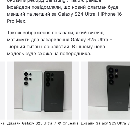
інсайдери повідомляли, що новий флагман буде
менший та легший за Galaxy S24 Ultra, і iPhone 16
Pro Max.
Також зображення показали, який вигляд
матимуть два забарвлення Galaxy S25 Ultra –
чорний титан і сріблястий. В іншому нова
модель буде схожа на попередника.
aks
Дизайн Galaxy S25 Ultra /
© OnLeaks
Дизайн Galaxy S25 Ultra 