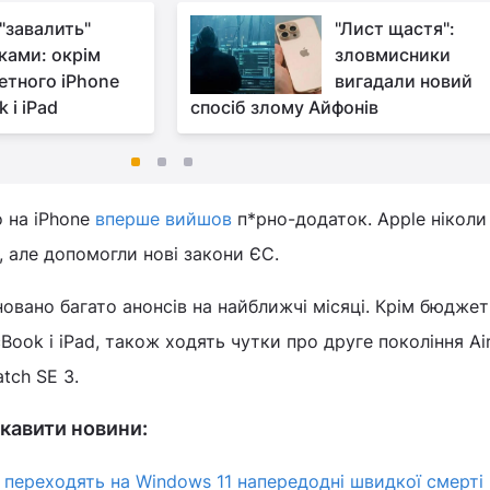
 "завалить"
"Лист щастя":
ками: окрім
зловмисники
тного iPhone
вигадали новий
 і iPad
спосіб злому Айфонів
о на iPhone
вперше вийшов
п*рно-додаток. Apple ніколи
 але допомогли нові закони ЄС.
новано багато анонсів на найближчі місяці. Крім бюдже
Book і iPad, також ходять чутки про друге покоління Air
tch SE 3.
кавити новини:
 переходять на Windows 11 напередодні швидкої смерті