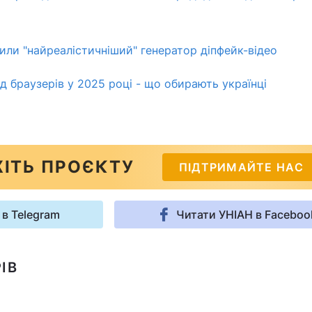
тили "найреалістичніший" генератор діпфейк-відео
д браузерів у 2025 році - що обирають українці
ІТЬ ПРОЄКТУ
ПІДТРИМАЙТЕ НАС
 в Telegram
Читати УНІАН в Faceboo
ІВ