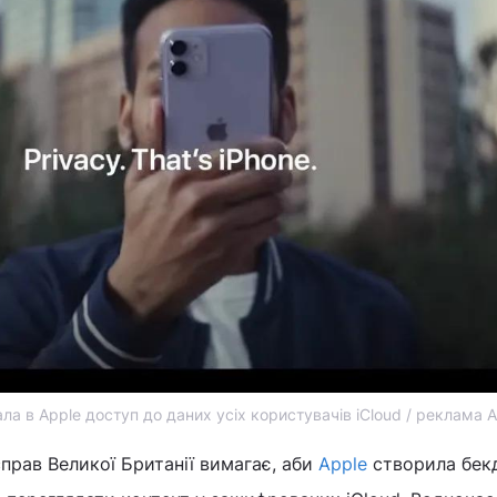
ла в Apple доступ до даних усіх користувачів iCloud / реклама 
справ Великої Британії вимагає, аби
Apple
створила бек