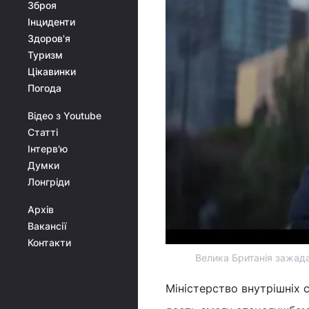
Зброя
Інциденти
Здоров'я
Туризм
Цікавинки
Погода
Відео з Youtube
Статті
Інтерв'ю
Думки
Лонгріди
Архів
Вакансії
Контакти
Велика Британія зажада
Міністерство внутрішніх 