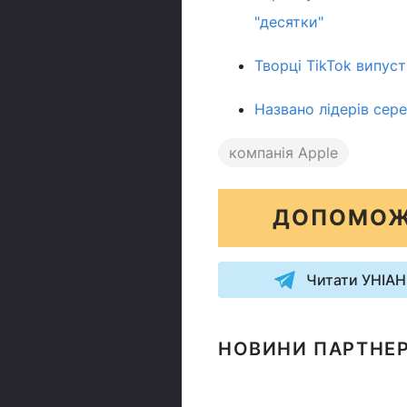
"десятки"
Творці TikTok випус
Названо лідерів сере
компанія Apple
ДОПОМОЖ
Читати УНІАН
НОВИНИ ПАРТНЕР