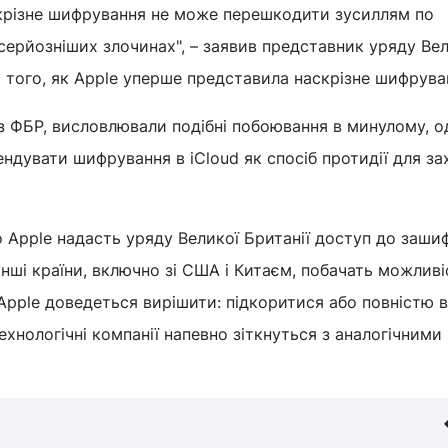
скрізне шифрування не може перешкодити зусиллям по
ерйозніших злочинах", – заявив представник уряду Вел
ля того, як Apple уперше представила наскрізне шифрува
з ФБР, висловлювали подібні побоювання в минулому, о
ндувати шифрування в iCloud як спосіб протидії для за
 Apple надасть уряду Великої Британії доступ до заш
 інші країни, включно зі США і Китаєм, побачать можливі
Apple доведеться вирішити: підкоритися або повністю 
ехнологічні компанії напевно зіткнуться з аналогічними