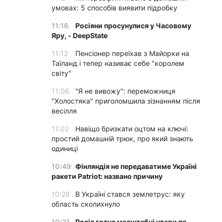
умовах: 5 способів виявити підробку
11:16
Росіяни просунулися у Часовому
Яру, - DeepState
11:12
Пенсіонер переїхав з Майорки на
Таїланд і тепер називає себе "королем
світу"
11:06
"Я не вивожу": переможниця
"Холостяка" приголомшила зізнанням після
весілля
11:02
Навіщо бризкати оцтом на ключі:
простий домашній трюк, про який знають
одиниці
10:49
Фінляндія не передаватиме Україні
ракети Patriot: названо причину
10:28
В Україні стався землетрус: яку
область сколихнуло
10:21
Росія готує масштабні удари по