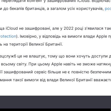
 переглядати контент у зашифрованих iCloud. Водночас
 до бекапів британців, а загалом усіх користувачів,
ро
а iCloud не зашифровані, але у 2022 році з'явилася та
otection
). Імовірно, у відповідь на вимоги влади Apple 
 на території Великої Британії.
ецслужб це не влаштує, тому що вони хочуть доступи 
всьому світу. При цьому Apple навіть не зможе натякн
її зашифрований сервіс більше не є повністю безпечним
ання такої вимоги від влади Великої Британії вважаєт