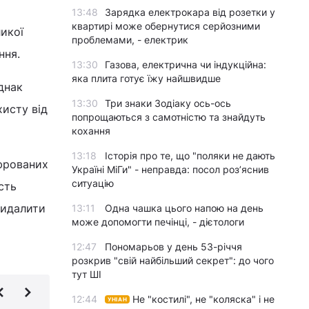
13:48
Зарядка електрокара від розетки у
квартирі може обернутися серйозними
икої
проблемами, - електрик
ння.
13:30
Газова, електрична чи індукційна:
яка плита готує їжу найшвидше
днак
13:30
Три знаки Зодіаку ось-ось
хисту від
попрощаються з самотністю та знайдуть
кохання
13:18
Історія про те, що "поляки не дають
ифрованих
Україні МіГи" - неправда: посол роз’яснив
ситуацію
сть
видалити
13:11
Одна чашка цього напою на день
може допомогти печінці, - дієтологи
12:47
Пономарьов у день 53-річчя
розкрив "свій найбільший секрет": до чого
тут ШІ
12:44
Не "костилі", не "коляска" і не
УНІАН