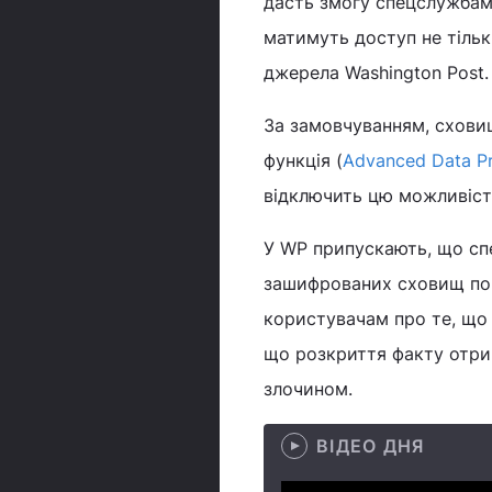
дасть змогу спецслужбам
матимуть доступ не тільки
джерела Washington Post.
За замовчуванням, сховищ
функція (
Advanced Data Pr
відключить цю можливість
У WP припускають, що сп
зашифрованих сховищ по 
користувачам про те, що 
що розкриття факту отрим
злочином.
ВІДЕО ДНЯ