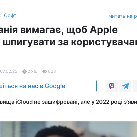
›
Софт
читать на 
анія вимагає, щоб Apple
 шпигувати за користувачам
 07.02.25
2 хв.
823
іться на нас в Google
ища iCloud не зашифровані, але у 2022 році з'яв