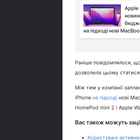
Apple заплатить $1
Apple
млн кожному, хто
новин
зможе знайти "баги" в
бюдже
ШІ
на підході нові MacBook
Раніше повідомлялося, щ
дозволила цьому статися,
Між тим у компанії запла
iPhone
на підході
нові Mac
HomePod mini 2 і Apple Wa
Вас також можуть заці
Користувачі активно