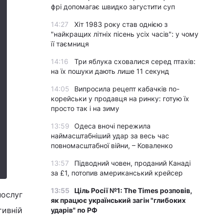
фрі допомагає швидко загустити суп
14:27
Хіт 1983 року став однією з
"найкращих літніх пісень усіх часів": у чому
її таємниця
14:16
Три яблука сховалися серед птахів:
на їх пошуки дають лише 11 секунд
14:05
Випросила рецепт кабачків по-
корейськи у продавця на ринку: готую їх
просто так і на зиму
13:59
Одеса вночі пережила
наймасштабніший удар за весь час
повномасштабної війни, – Коваленко
13:57
Підводний човен, проданий Канаді
за £1, потопив американський крейсер
13:55
Ціль Росії №1: The Times розповів,
послуг
як працює український загін "глибоких
тивній
ударів" по РФ