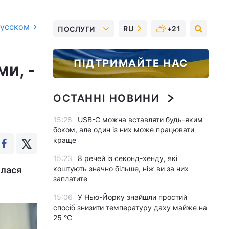
русском
RU
+21
ПОСЛУГИ
ПІДТРИМАЙТЕ НАС
и, -
ОСТАННІ НОВИНИ
15:28
USB-C можна вставляти будь-яким
боком, але один із них може працювати
краще
15:23
8 речей із секонд-хенду, які
коштують значно більше, ніж ви за них
илася
заплатите
15:06
У Нью-Йорку знайшли простий
спосіб знизити температуру даху майже на
25 °C