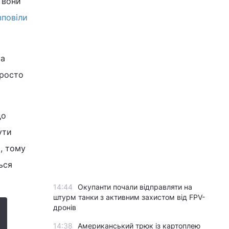
 вони
зповіли
ка
просто
до
ути
, тому
ься
14:44
Окупанти почали відправляти на
штурм танки з активним захистом від FPV-
дронів
14:38
Американський трюк із картоплею