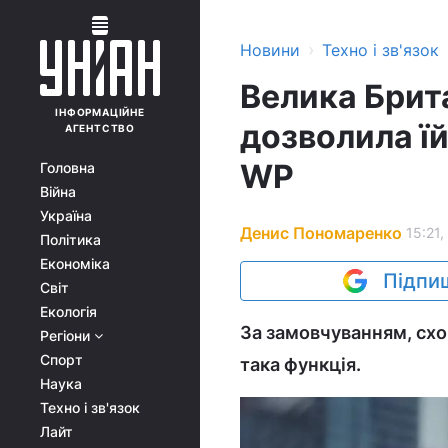
›
Новини
Техно і зв'язок
Велика Брит
ІНФОРМАЦІЙНЕ
дозволила їй
АГЕНТСТВО
WP
Головна
Війна
Україна
Денис Пономаренко
15:21,
Політика
Економіка
Підпиш
Світ
Екологія
За замовчуванням, схов
Регіони
Спорт
така функція.
Наука
Техно і зв'язок
Лайт