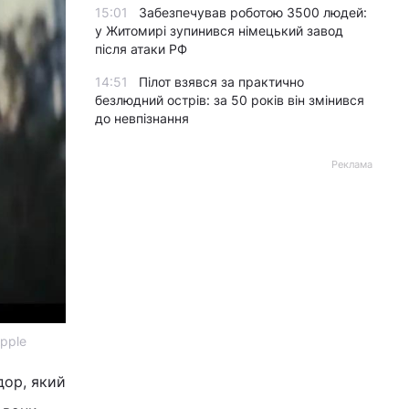
15:01
Забезпечував роботою 3500 людей:
у Житомирі зупинився німецький завод
після атаки РФ
14:51
Пілот взявся за практично
безлюдний острів: за 50 років він змінився
до невпізнання
Реклама
Apple
дор, який