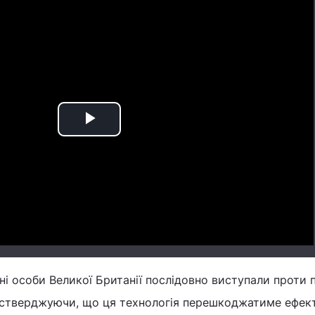
Play
Video
ні особи Великої Британії послідовно виступали проти 
 стверджуючи, що ця технологія перешкоджатиме ефек