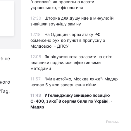
"носилки": як правильно казати
Apple заплатить $1
українською, - філологиня
млн кожному, хто
12:30
Шторка для душу йде в минуле: їй
зможе знайти "баги" в
знайшли зручнішу заміну
її системі ШІ
н
12:18
На Одещині через атаку РФ
обмежено рух до пунктів пропуску з
Молдовою, – ДПСУ
12:08
Як відучити кота залазити на стіл:
 б не
власники поділилися ефективними
методами
11:57
"Ми вистоїмо, Москва ляже": Мадяр
тного
назвав 5 умов завершення війни
Tag,
11:43
У Геленджику знищено позицію
С-400, з якої 8 серпня били по Україні, -
Мадяр
Реклама