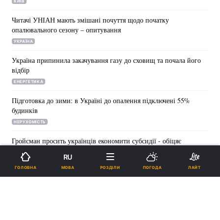
КИЇВ
Читачі УНІАН мають змішані почуття щодо початку
опалювального сезону – опитування
УКРАЇНА
Україна припинила закачування газу до сховищ та почала його
відбір
ЕНЕРГЕТИКА
Підготовка до зими: в Україні до опалення підключені 55%
будинків
НЕРУХОМІСТЬ
Гройсман просить українців економити субсидії - обіцяє
перевести в гроші
RU
НЕРУХОМІСТЬ
МОВА
ГОЛОВНА
РОЗДІЛИ
ПОГОДА
ЛАЙТ
Рівень розрахунків населення за компослуги становить 115% -
Зубко
НЕРУХОМІСТЬ