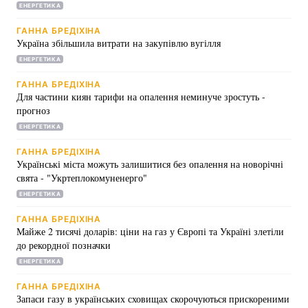
ЕНЕРГЕТИКА
Лонгріди
ГАННА БРЕДІХІНА
Україна збільшила витрати на закупівлю вугілля
ЕНЕРГЕТИКА
Відео з Youtube
Статті
ГАННА БРЕДІХІНА
Інтерв'ю
Думки
Для частини киян тарифи на опалення неминуче зростуть -
прогноз
Архів
Вакансії
ЕНЕРГЕТИКА
ГАННА БРЕДІХІНА
Контакти
Українські міста можуть залишитися без опалення на новорічні
свята - "Укртеплокомуненерго"
Послуги
ЕНЕРГЕТИКА
ГАННА БРЕДІХІНА
Майже 2 тисячі доларів: ціни на газ у Європі та Україні злетіли
до рекордної позначки
ЕНЕРГЕТИКА
ГАННА БРЕДІХІНА
Запаси газу в українських сховищах скорочуються прискореними