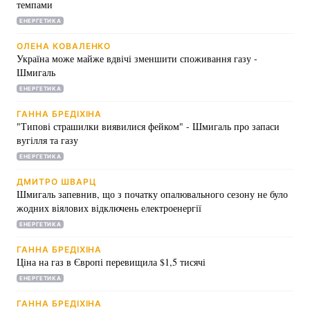
темпами
Тема оформлення
ЕНЕРГЕТИКА
ОЛЕНА КОВАЛЕНКО
Україна може майже вдвічі зменшити споживання газу -
Шмигаль
ЕНЕРГЕТИКА
ГАННА БРЕДІХІНА
"Типові страшилки виявилися фейком" - Шмигаль про запаси
вугілля та газу
ЕНЕРГЕТИКА
ДМИТРО ШВАРЦ
Шмигаль запевнив, що з початку опалювального сезону не було
жодних віялових відключень електроенергії
ЕНЕРГЕТИКА
ГАННА БРЕДІХІНА
Ціна на газ в Європі перевищила $1,5 тисячі
ЕНЕРГЕТИКА
ГАННА БРЕДІХІНА