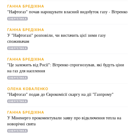
За інформацією Мінрегіону, житловий фонд і
ГАННА БРЕДІХІНА
об'єкти енергетичної інфраструктури по всіх
"Нафтогаз" почав нарощувати власний видобуток газу - Вітренко
регіонах України готові до проходження
ЕНЕРГЕТИКА
опалювального сезону 2016-2017 років майже на
100%, на підготовку місцева влада витратили
ГАННА БРЕДІХІНА
У "Нафтогазі" розповіли, чи вистачить цієї зими газу
майже 6 млрд грн.
споживачам
У Києві підключення опалення почалося з 10
ЕНЕРГЕТИКА
жовтня - з соціальної сфери. У Львові подклбчать
тепло почали з 11 жовтня.
ГАННА БРЕДІХІНА
"Це залежить від Росії": Вітренко спрогнозував, які будуть ціни
на газ для населення
ЕНЕРГЕТИКА
ОЛЕНА КОВАЛЕНКО
"Нафтогаз" подав до Єврокомісії скаргу на дії "Газпрому"
ЕНЕРГЕТИКА
ГАННА БРЕДІХІНА
У Міненерго прокоментували заяву про відключення тепла на
новорічні свята
ЕНЕРГЕТИКА