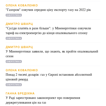
ОЛЕНА КОВАЛЕНКО
"Газпром" озвучив середню ціну експорту газу на 2022 рік
ЕНЕРГЕТИКА
Головна
Війна
ДМИТРО ШВАРЦ
"Сусіди платять в рази більше": у Міненергетики озвучили
Україна
Політика
тариф на електроенергію до кінця опалювального сезону
ЕНЕРГЕТИКА
Економіка
Світ
ДМИТРО ШВАРЦ
У Міненергетики заявили, що знають, як пройти опалювальний
Спорт
Наука
сезон
Техно і зв'язок
Лайт
ЕНЕРГЕТИКА
ОЛЕНА КОВАЛЕНКО
Зброя
Інциденти
Понад 2 тисячі доларів: газ у Європі встановив абсолютний
ціновий рекорд
Здоров'я
Туризм
ЕНЕРГЕТИКА
Цікавинки
Погода
ГАННА БРЕДІХІНА
У Раді зареєстровано законопроект про повернення
держрегулювання цін на газ
Екологія
Регіони