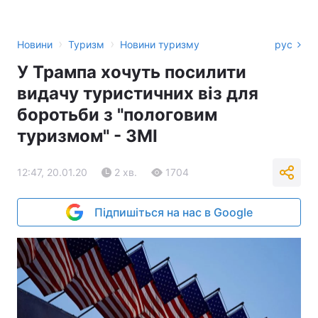
›
›
Новини
Туризм
Новини туризму
рус
У Трампа хочуть посилити
видачу туристичних віз для
боротьби з "пологовим
туризмом" - ЗМІ
12:47, 20.01.20
2 хв.
1704
Підпишіться на нас в Google