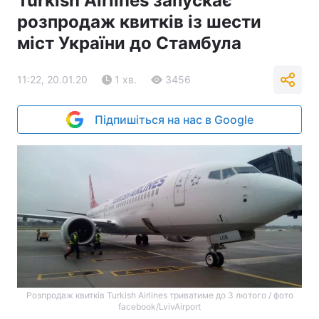
Turkish Airlines запускає
розпродаж квитків із шести
міст України до Стамбула
11:22, 20.01.20
1 хв.
3456
Підпишіться на нас в Google
Розпродаж квитків Turkish Airlines триватиме до 3 лютого / фото
facebook/LvivAirport