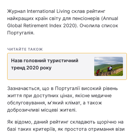
Журнал International Living склав рейтинг
найкращих країн світу для пенсіонерів (Annual
Global Retirement Index 2020). Очолила список
Головна
Війна
Португалія.
Україна
Політика
ЧИТАЙТЕ ТАКОЖ
Економіка
Світ
Назв головний туристичний
Спорт
Наука
тренд 2020 року
Техно і зв'язок
Лайт
Зазначається, що в Португалії високий рівень
Зброя
Інциденти
життя при доступних цінах, якісне медичне
обслуговування, м'який клімат, а також
Здоров'я
Туризм
доброзичливі місцеві жителі.
Цікавинки
Погода
Як відомо, даний рейтинг складають щорічно на
базі таких критеріїв, як простота отримання візи
Екологія
Регіони