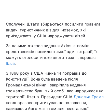
Сполучені Штати збираються посилити правила
видачі туристичних віз для іноземок, які
приїжджають у США народжувати дітей.
За даними джерел видання Axios із-поміж
представників президентської адміністрації, їх
можуть оголосити вже цього тижня, передає
lb.ua
.
З 1868 року в США чинна 14 поправка до
Конституції. Вона була введена після
Громадянської війни і закріпила надання
громадянства будь-якій особі, яка народилася на
території Штатів. Президент США
Дональд Трамп
неодноразово критикував це положення,
називаючи його магнітом для нелегальної