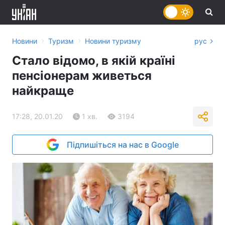
›
›
Новини
Туризм
Новини туризму
рус
Стало відомо, в якій країні
пенсіонерам живеться
найкраще
17:28, 20.01.20
1 хв.
3194
Підпишіться на нас в Google