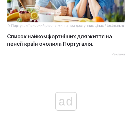
У Португалії високий рівень життя при доступних цінах / textman.ru
Список найкомфортніших для життя на
пенсії країн очолила Португалія.
Реклама
ad