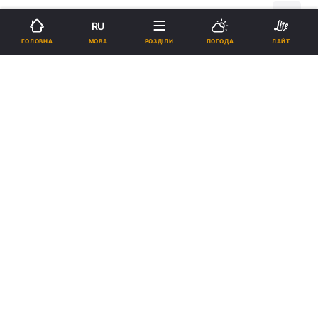
06:07, 20.01.20
4 хв.
11605
ТУРИЗМ
RU
МОВА
ГОЛОВНА
РОЗДІЛИ
ПОГОДА
ЛАЙТ
Підпишіться на нас в Google
Фото: pixabay.com
Що можна і не можна перевозити в ручній
поклажі та багажі. Правила перевезення
ручної поклажі в літаках.
Реклама