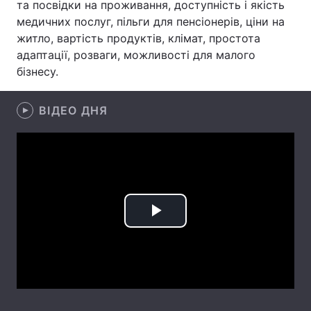
та посвідки на проживання, доступність і якість
медичних послуг, пільги для пенсіонерів, ціни на
Лонгріди
житло, вартість продуктів, клімат, простота
адаптації, розваги, можливості для малого
Відео з Youtube
Статті
бізнесу.
Інтерв'ю
Думки
ВІДЕО ДНЯ
Архів
Вакансії
Контакти
Послуги
Play
Video