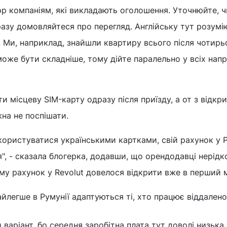
p компаніям, які викладають оголошення. Уточнюйте, ч
азу домовляйтеся про перегляд. Англійську тут розумі
. Ми, наприклад, знайшли квартиру всього після чотирь
може бути складніше, тому дійте паралельно у всіх напр
и місцеву SIM-карту одразу після приїзду, а от з відкр
на не поспішати.
 користуватися українськими картками, свій рахунок у Р
я", - сказала блогерка, додавши, що орендодавці нерідк
ому рахунок у Revolut довелося відкрити вже в перший м
айлегше в Румунії адаптуються ті, хто працює віддалено
й варіант, бо середня заробітна плата тут доволі низька,