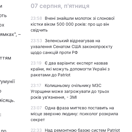
07 серпня, п'ятниця
и
ють
23:58
Вчені знайшли молоток зі слонової
кістки віком 500 000 років: про що він
ох
свідчить
ямках", –
23:53
Зеленський відреагував на
ухвалення Сенатом США законопроєкту
щодо санкцій проти РФ
иттям
23:19
Є два варіанти: експерт назвав
країни, які можуть допомогти Україні з
ракетами до Patriot
умунії
23:17
Колишньому очільнику МЗС
о
Угорщини може загрожувати до трьох
років ув'язнення, - ЗМІ
ісяць.
23:07
Одна фраза миттєво поставить на
місце зверхню людину: психолог розкрила
:
секрет
22:33
Над ремонтною базою систем Patriot
 по