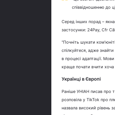
співвідношенню до ці
Серед інших порад – якна
застосунки: 24Pay, Cfr Căl
"Почніть шукати ком'юніті
спілкуйтеся, адже знайти
в процесі адаптації. Мови
краще почати вчити хоча б
Українці в Європі
Раніше УНІАН писав про т
розповіла у TikTok про пл
назвала високий рівень з