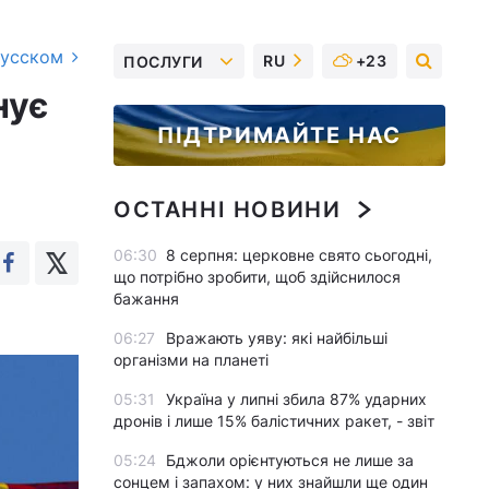
русском
RU
+23
ПОСЛУГИ
нує
ПІДТРИМАЙТЕ НАС
ОСТАННІ НОВИНИ
06:30
8 серпня: церковне свято сьогодні,
що потрібно зробити, щоб здійснилося
бажання
06:27
Вражають уяву: які найбільші
організми на планеті
05:31
Україна у липні збила 87% ударних
дронів і лише 15% балістичних ракет, - звіт
05:24
Бджоли орієнтуються не лише за
сонцем і запахом: у них знайшли ще один