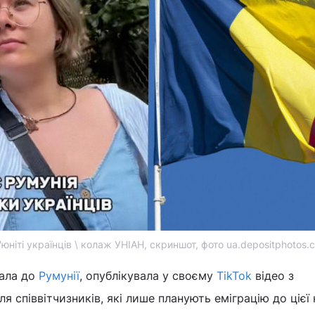
'юніті українців \ колаж УНІАН, скриншот, фото ua.depositphotos.
хала до
Румунії
, опублікувала у своєму
TikTok
відео з
 співвітчизників, які лише планують еміграцію до цієї 