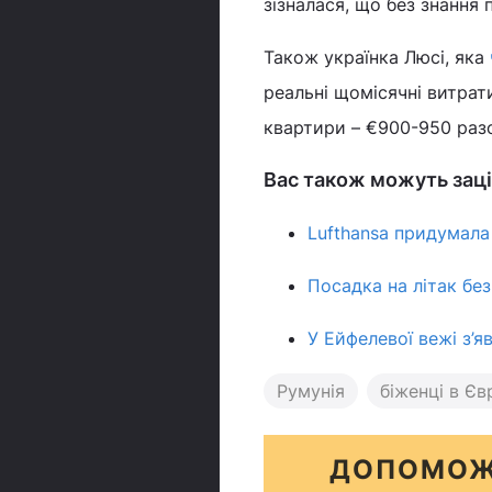
зізналася, що без знання
Також українка Люсі, яка
реальні щомісячні витра
квартири – €900-950 раз
Вас також можуть заці
Lufthansa придумала
Посадка на літак без
У Ейфелевої вежі з’я
Румунія
біженці в Єв
ДОПОМОЖ