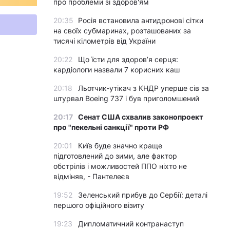
про проблеми зі здоров'ям
20:35
Росія встановила антидронові сітки
на своїх субмаринах, розташованих за
тисячі кілометрів від України
20:22
Що їсти для здоров’я серця:
кардіологи назвали 7 корисних каш
20:18
Льотчик-утікач з КНДР уперше сів за
штурвал Boeing 737 і був приголомшений
20:17
Сенат США схвалив законопроект
про "пекельні санкції" проти РФ
20:01
Київ буде значно краще
підготовлений до зими, але фактор
обстрілів і можливостей ППО ніхто не
відміняв, - Пантелеєв
19:52
Зеленський прибув до Сербії: деталі
першого офіційного візиту
19:23
Дипломатичний контранаступ