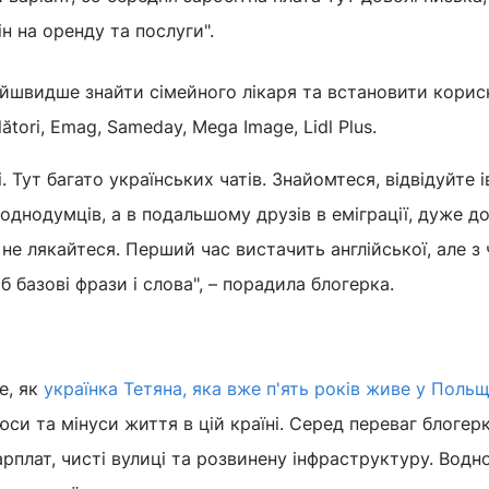
н на оренду та послуги".
йшвидше знайти сімейного лікаря та встановити корис
ători, Еmag, Sameday, Mega Image, Lidl Plus.
. Тут багато українських чатів. Знайомтеся, відвідуйте і
 однодумців, а в подальшому друзів в еміграції, дуже д
 не лякайтеся. Перший час вистачить англійської, але з
 базові фрази і слова", – порадила блогерка.
е, як
українка Тетяна, яка вже п'ять років живе у Поль
юси та мінуси життя в цій країні. Серед переваг блогер
арплат, чисті вулиці та розвинену інфраструктуру. Водн