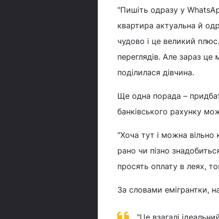
"Пишіть одразу у WhatsAp
квартира актуальна й одр
чудово і це великий плюс
переглядів. Але зараз це 
поділилася дівчина.
Ще одна порада – придбат
банківського рахунку мож
"Хоча тут і можна вільно
рано чи пізно знадобитьс
просять оплату в леях, т
За словами емігрантки, н
"Це взагалі ідеальни