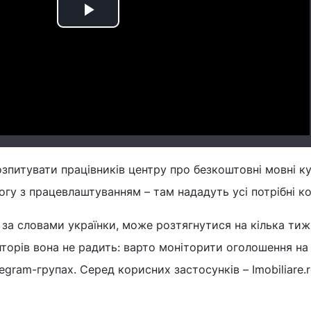
Play
Video
зпитувати працівників центру про безкоштовні мовні ку
огу з працевлаштуванням – там нададуть усі потрібні к
 за словами українки, може розтягнутися на кілька тиж
торів вона не радить: варто моніторити оголошення на
egram-групах. Серед корисних застосунків – Іmobiliare.ro