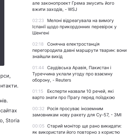
але законопроект Грема змусить його
вжити заходів, - WSJ
02:23
Мелоні відреагувала на вимогу
Іспанії щодо прикордонних перевірок у
Шенгені
02:18
Сонячна електростанція
перегородила давні маршрути тварин: вони
знайшли вихід
01:44
Саудівська Аравія, Пакистан і
Туреччина уклали угоду про взаємну
рси,
оборону, - Reuters
онтакти.
01:15
Експерти назвали 10 речей, які
варто знати про Прагу перед поїздкою
нів.
00:32
Росія просуває іноземним
 сайтах
замовникам нову ракету для Су-57, - ЗМІ
, Storia
00:05
Старий монітор ще рано викидати:
як використати його повторно з користю