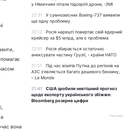
у Німеччині літали підозрілі дрони, -ЗМІ
22:31
У сумнозвісних Boeing-737 виявили
ще одну проблему
ні
22:12
Росія нарешті повертає свій ядерний
крейсер за $5 млрд, але є проблема
22:01
Росія збирається остаточно
венти,
анексувати частину Грузії, - країни НАТО
опомагає
21:51
Під час візитів Путіна до регіонів на
 часом
АЗС з’являється багато дешевого бензину,
– Le Monde
21:41
США зробили невтішний прогноз
щодо експорту українського збіжжя:
Bloomberg розкрив цифри
щ
і,
Реклама
ка
очас вона