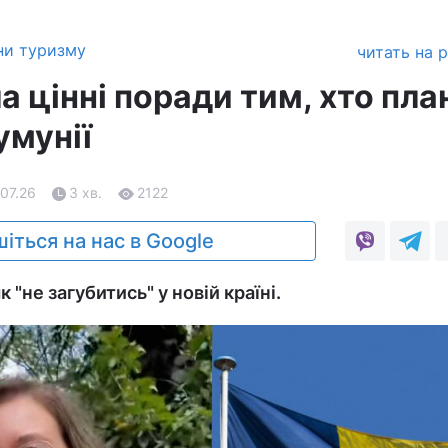
ни туризму
читать на 
а цінні поради тим, хто пла
умунії
.07.26
3 хв.
2122
іться на нас в Google
 "не загубитись" у новій країні.