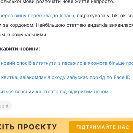
 польської мови розпочати нове життя непросто.
через війну переїхала до Іспанії,
підрахувала у TikTok св
ти за кордоном. Найбільшою статтею видатків виявилас
ом із комунальними.
кавити новини:
 новий спосіб витягнути з пасажирів якомога більше г
 квитка: авіакомпанія сходу запускає прохід по Face ID
виться власний кінотеатр під відкритим небом
ропі
ІТЬ ПРОЄКТУ
ПІДТРИМАЙТЕ НАС