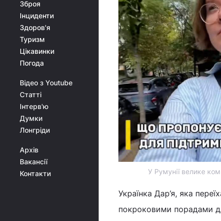
Зброя
Інциденти
Здоров'я
Туризм
Цікавинки
Погода
Відео з Youtube
Статті
Інтерв'ю
Думки
Лонгріди
Архів
Вакансії
У Румунії велике ком
Контакти
Українка Дар’я, яка переї
покроковими порадами для