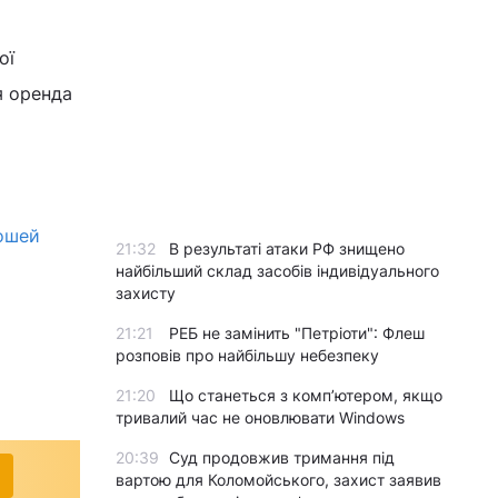
ої
я оренда
рошей
21:32
В результаті атаки РФ знищено
найбільший склад засобів індивідуального
захисту
21:21
РЕБ не замінить "Петріоти": Флеш
розповів про найбільшу небезпеку
21:20
Що станеться з комп’ютером, якщо
тривалий час не оновлювати Windows
20:39
Суд продовжив тримання під
вартою для Коломойського, захист заявив