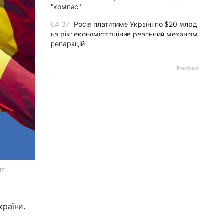
"компас"
04:37
Росія платитиме Україні по $20 млрд
на рік: економіст оцінив реальний механізм
репарацій
Реклама
cm
країни.