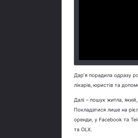
Дарʼя порадила одразу ро
лікарів, юристів та допом
Далі – пошук житла, який,
Покладатися лише на рієл
оренди, у Facebook та Tel
та OLX.