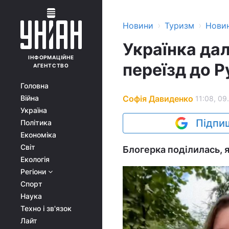
›
›
Новини
Туризм
Нови
Українка дал
ІНФОРМАЦІЙНЕ
переїзд до Р
АГЕНТСТВО
Головна
Софія Давиденко
Війна
11:08, 09
Україна
Підпиш
Політика
Економіка
Світ
Блогерка поділилась, як
Екологія
Регіони
Спорт
Наука
Техно і зв'язок
Лайт