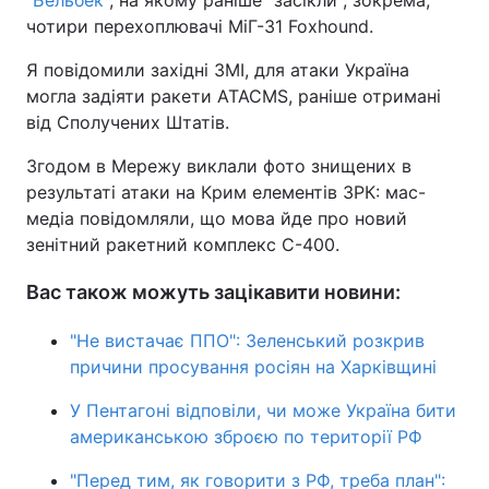
"Бельбек"
, на якому раніше "засікли", зокрема,
чотири перехоплювачі МіГ-31 Foxhound.
Я повідомили західні ЗМІ, для атаки Україна
могла задіяти ракети ATACMS, раніше отримані
від Сполучених Штатів.
Згодом в Мережу виклали фото знищених в
результаті атаки на Крим елементів ЗРК: мас-
медіа повідомляли, що мова йде про новий
зенітний ракетний комплекс С-400.
Вас також можуть зацікавити новини:
"Не вистачає ППО": Зеленський розкрив
причини просування росіян на Харківщині
У Пентагоні відповіли, чи може Україна бити
американською зброєю по території РФ
"Перед тим, як говорити з РФ, треба план":