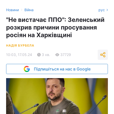
›
Новини
Війна
рус
"Не вистачає ППО": Зеленський
розкрив причини просування
росіян на Харківщині
НАДІЯ БУРБЕЛА
10:03, 17.05.24
3 хв.
37729
Підпишіться на нас в Google