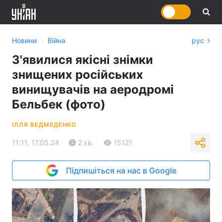
›
Новини
Війна
рус
З'явилися якісні знімки
знищених російських
винищувачів на аеродромі
Бельбек (фото)
ІЛЛЯ ВЕДМЕДЕНКО
11:11, 17.05.24
2 хв.
15121
Підпишіться на нас в Google