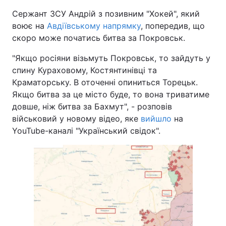
Сержант ЗСУ Андрій з позивним "Хокей", який
воює на
Авдіївському напрямку
, попередив, що
скоро може початись битва за Покровськ.
"Якщо росіяни візьмуть Покровськ, то зайдуть у
спину Кураховому, Костянтинівці та
Краматорську. В оточенні опиниться Торецьк.
Якщо битва за це місто буде, то вона триватиме
довше, ніж битва за Бахмут", - розповів
військовий у новому відео, яке
вийшло
на
YouTube-каналі "Український свідок".