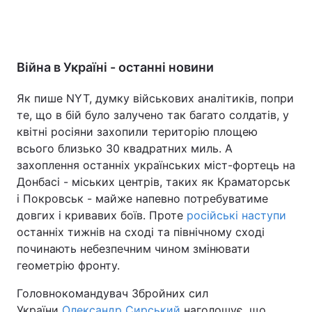
Війна в Україні - останні новини
Як пише NYT, думку військових аналітиків, попри
те, що в бій було залучено так багато солдатів, у
квітні росіяни захопили територію площею
всього близько 30 квадратних миль. А
захоплення останніх українських міст-фортець на
Донбасі - міських центрів, таких як Краматорськ
і Покровськ - майже напевно потребуватиме
довгих і кривавих боїв. Проте
російські наступи
останніх тижнів на сході та північному сході
починають небезпечним чином змінювати
геометрію фронту.
Головнокомандувач Збройних сил
України
Олександр Сирський
наголошує, що