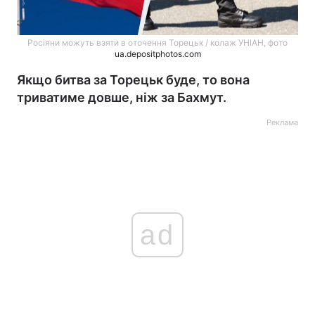
Росіяни можуть взяти в оточення Торецьк / колаж УНІАН, фото
ua.depositphotos.com
Якщо битва за Торецьк буде, то вона
триватиме довше, ніж за Бахмут.
Реклама
ad