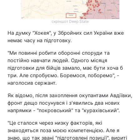
скріншот Deep State
На думку "Хокея", у Збройних сил України вже
немає часу на підготовку.
"Ми повинні робити оборонні споруди та
постійно навчати людей. Одного місяця
підготовки для бійців замало, має бути хоча б
три. Але спробуємо. Боремося, поборемо", -
наголосив сержант.
Як відомо, після захоплення окупантами Авдіївки,
фронт дещо посунувся і з'явились два нових
напрямки - "покровський" та "курахівський".
"Це сталося через низку факторів, які
знаходяться поза моєю компетенцією. Але я
знаю, що так звані "підготовлені позиції", вириті