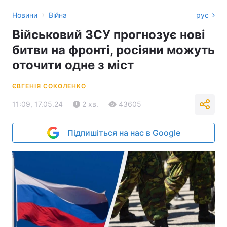
›
Новини
Війна
рус
Військовий ЗСУ прогнозує нові
битви на фронті, росіяни можуть
оточити одне з міст
ЄВГЕНІЯ СОКОЛЕНКО
11:09, 17.05.24
2 хв.
43605
Підпишіться на нас в Google