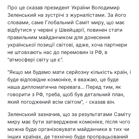
Про це сказав президент України Володимир
Зеленський на зустрічі з журналістами. За його
словами, саме Глобальний Саміт миру, що має
відбутися у червні у Швейцарії, повинен стати
правильним майданчиком для донесення
української позиції світові, адже, хоча партнери
не штовхають нас до перемовин із РФ, в
"атмосфері світу це є".
"Якщо ми будемо мати серйозну кількість країн, і
буде відповідне комюніке, я вважаю, це буде
наша дипломатична перевага… Перед тим, як
говорити з РФ, треба, щоб був детальний план,
який погоджений всім світом", - сказав він.
Зеленський зазначив, що за результатами Саміту
миру має бути затверджене комюніке, після чого
можна буде організовувати майданчики в тих чи
інших країнах, де технічно буде пропрацьований