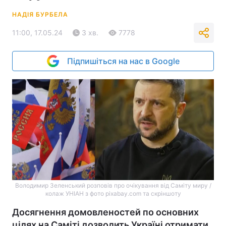
НАДІЯ БУРБЕЛА
11:00, 17.05.24
3 хв.
7778
Підпишіться на нас в Google
Володимир Зеленський розповів про очікування від Саміту миру /
колаж УНІАН з фото pixabay.com та скріншоту
Досягнення домовленостей по основних
цілях на Саміті дозволить Україні отримати