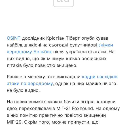
Головна
Війна
Україна
Політика
OSINT
-дослідник Крістіан Тіберт опублікував
найбільш якісні на сьогодні супутникові
знімки
Економіка
Світ
аеродрому Бельбек
після української атаки. На
них видно, що як мінімум кілька російських
Спорт
Наука
літаків було повністю знищено.
Техно і зв'язок
Лайт
Раніше в мережу вже викладали
кадри наслідків
атаки по аеродрому
, однак на них майже нічого
Зброя
Інциденти
не було видно.
Здоров'я
Туризм
На нових знімках можна бачити згорілі корпуси
двох перехоплювачів МіГ-31 Foxhound. На одному
Цікавинки
Погода
з них помітно практично повістю знищений
МіГ-29. Окрім того, можна припусти, що
Екологія
Регіони