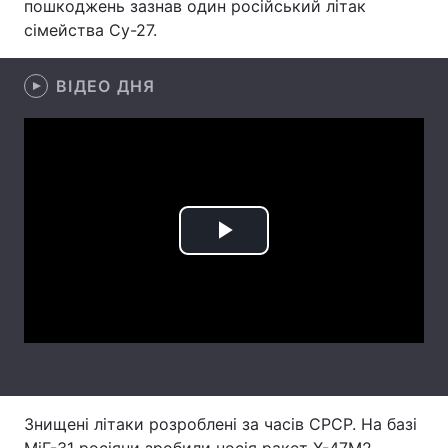
пошкоджень зазнав один російський літак
сімейства Су-27.
Лонгріди
ВІДЕО ДНЯ
Відео з Youtube
Статті
Інтерв'ю
Думки
Архів
Вакансії
Контакти
Play
Послуги
Video
Знищені літаки розроблені за часів СРСР. На базі