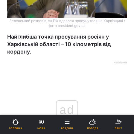
Зеленський розповів, як РФ вдалося просунутися на Харківщині /
фото president.gov.ua
Найглибша точка просування росіян у
Харківській області – 10 кілометрів від
кордону.
Реклама
ad
RU
МОВА
ГОЛОВНА
РОЗДІЛИ
ПОГОДА
ЛАЙТ