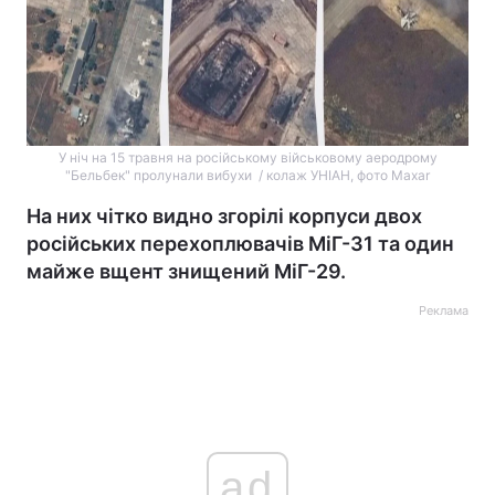
У ніч на 15 травня на російському військовому аеродрому
"Бельбек" пролунали вибухи / колаж УНІАН, фото Maxar
На них чітко видно згорілі корпуси двох
російських перехоплювачів МіГ-31 та один
майже вщент знищений МіГ-29.
Реклама
ad