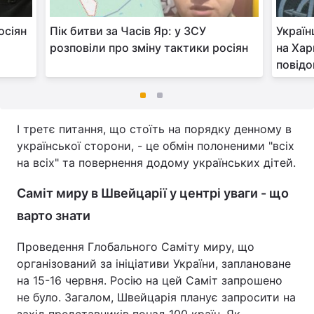
осіян
Пік битви за Часів Яр: у ЗСУ
Україн
розповіли про зміну тактики росіян
на Хар
повідо
І третє питання, що стоїть на порядку денному в
української сторони, - це обмін полоненими "всіх
на всіх" та повернення додому українських дітей.
Саміт миру в Швейцарії у центрі уваги - що
варто знати
Проведення Глобального Саміту миру, що
організований за ініціативи України, заплановане
на 15-16 червня. Росію на цей Саміт запрошено
не було. Загалом, Швейцарія планує запросити на