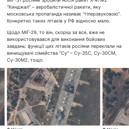
МіГ-31 росіяни зробили носія ракет Х-47М2
"‎Кинджал"‎ – аеробалістичної ракети, яку
Тема оформлення
московська пропаганда називає "‎гіперзвуковою"‎.
Конкретно таких літаків у РФ відносно мало.
Щодо МіГ-29, то він, скоріш за все, вже не
використовувався для виконання бойових
завдань: функції цих літаків росіяни переклали на
винищувачі сімейства "‎Су"‎ – Су-35С, Су-30СМ,
Су-30М2, тощо.