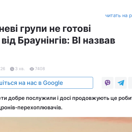
читать на 
неві групи не готові
від Браунінгів: BI назвав
.26
3 хв.
7408
іться на нас в Google
ти добре послужили і досі продовжують це роби
дронів-перехоплювачів.