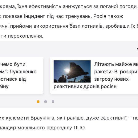
окрема, їхня ефективність знижується за поганої погоди
 показав інцидент під час тренувань. Росія також
ичні прийоми використання безпілотників, зробивши їх 
ти перехоплення.
очемо бути
Літають майже я
м": Лукашенко
ракети: BI розкри
естився від
загрозу нових
аїну
реактивних дронів росіян
ких кулемети Браунінга, як і раніше, дуже ефективні", – 
омандир мобільного підрозділу ППО.