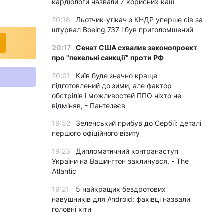
кардіологи назвали 7 корисних каш
20:18
Льотчик-утікач з КНДР уперше сів за
штурвал Boeing 737 і був приголомшений
20:17
Сенат США схвалив законопроект
про "пекельні санкції" проти РФ
20:01
Київ буде значно краще
підготовлений до зими, але фактор
обстрілів і можливостей ППО ніхто не
відміняв, - Пантелеєв
19:52
Зеленський прибув до Сербії: деталі
першого офіційного візиту
19:23
Дипломатичний контранаступ
України на Вашингтон захлинувся, - The
Atlantic
19:21
5 найкращих бездротових
навушників для Android: фахівці назвали
головні хіти