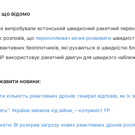
 що відомо
аїні випробували естонський швидкісний ракетний пере
к розповів, що
перехоплювач може розвивати
швидкіст
активних безпілотників, які рухаються зі швидкістю б
P4P використовує ракетний двигун для швидкого набли
кавити новини:
и кількість реактивних дронів: генерал відповів, як їх 
ть": Україна змінила хід війни, – колумніст FP
кети: BI розкрив загрозу нових реактивних дронів росі