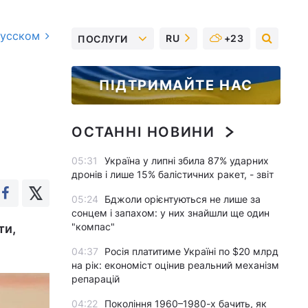
русском
RU
+23
ПОСЛУГИ
ПІДТРИМАЙТЕ НАС
ОСТАННІ НОВИНИ
05:31
Україна у липні збила 87% ударних
дронів і лише 15% балістичних ракет, - звіт
05:24
Бджоли орієнтуються не лише за
сонцем і запахом: у них знайшли ще один
"компас"
ти,
04:37
Росія платитиме Україні по $20 млрд
на рік: економіст оцінив реальний механізм
репарацій
04:22
Покоління 1960–1980-х бачить, як