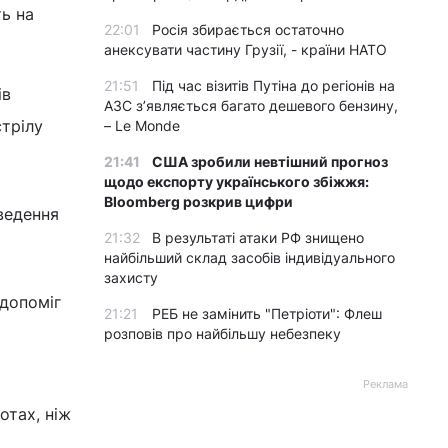
ть на
22:01
Росія збирається остаточно
анексувати частину Грузії, - країни НАТО
21:51
Під час візитів Путіна до регіонів на
ів
АЗС з’являється багато дешевого бензину,
стрілу
– Le Monde
21:41
США зробили невтішний прогноз
щодо експорту українського збіжжя:
Bloomberg розкрив цифри
ведення
21:32
В результаті атаки РФ знищено
найбільший склад засобів індивідуального
захисту
 допоміг
21:21
РЕБ не замінить "Петріоти": Флеш
розповів про найбільшу небезпеку
Реклама
отах, ніж