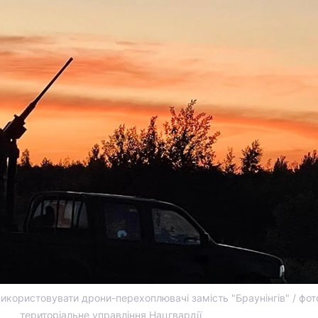
икористовувати дрони-перехоплювачі замість "Браунінгів" / фот
територіальне управління Нацгвардії