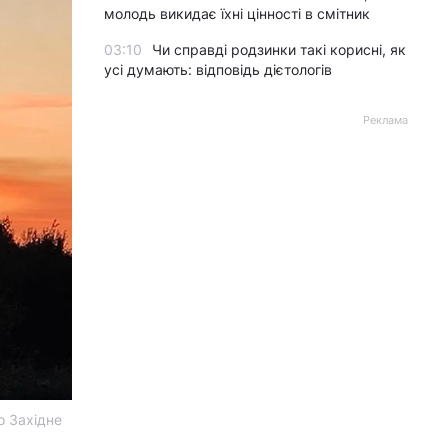
молодь викидає їхні цінності в смітник
03:10
Чи справді родзинки такі корисні, як
усі думають: відповідь дієтологів
Реклама
о Західне