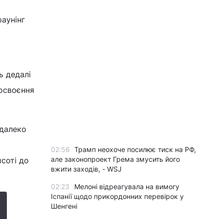
раунінг
ь дедалі
 освоєння
 далеко
02:56
Трамп неохоче посилює тиск на РФ,
але законопроект Грема змусить його
исоті до
вжити заходів, - WSJ
02:23
Мелоні відреагувала на вимогу
Іспанії щодо прикордонних перевірок у
Шенгені