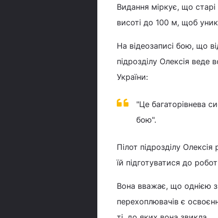
Видання міркує, що старі 
висоті до 100 м, щоб уни
На відеозаписі бою, що ві
підрозділу Олексія веде 
України:
"Це багаторівнева с
бою".
Пілот підрозділу Олексія
їй підготуватися до робо
Вона вважає, що однією з
перехоплювачів є освоєнн
ті, до яких вона звикла.