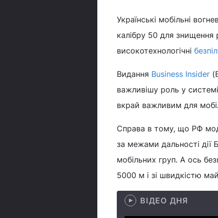
Українські мобільні вогне
калібру 50 для знищення 
високотехнологічні
безпі
Видання
Business Insider
(B
важливішу роль у системі
вкрай важливим для мобі
Справа в тому, що РФ мод
за межами дальності дії 
мобільних груп. А ось бе
5000 м і зі швидкістю ма
ВІДЕО ДНЯ