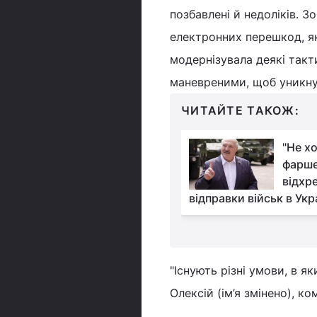
позбавлені й недоліків. З
електронних перешкод, як
модернізувала деякі такт
маневреними, щоб уникну
ЧИТАЙТЕ ТАКОЖ:
Росіяни все частіше
"Не х
використовують
фарше
Білорусь для
відхр
так по Україні, - ДПСУ
відправки військ в Укр
"Існують різні умови, в я
Олексій (ім’я змінено), к