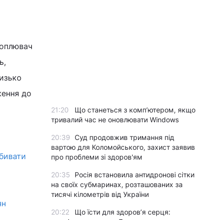
хоплювач
ь,
лизько
ження до
21:20
Що станеться з комп’ютером, якщо
тривалий час не оновлювати Windows
20:39
Суд продовжив тримання під
вартою для Коломойського, захист заявив
збивати
про проблеми зі здоров'ям
20:35
Росія встановила антидронові сітки
на своїх субмаринах, розташованих за
тисячі кілометрів від України
ян
20:22
Що їсти для здоров’я серця: