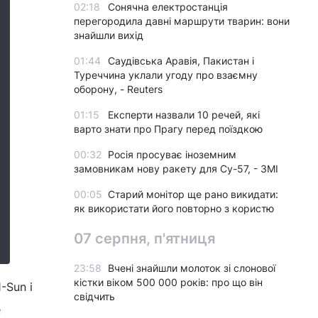
02:18
Сонячна електростанція
перегородила давні маршрути тварин: вони
знайшли вихід
01:44
Саудівська Аравія, Пакистан і
Туреччина уклали угоду про взаємну
оборону, - Reuters
01:15
Експерти назвали 10 речей, які
варто знати про Прагу перед поїздкою
00:32
Росія просуває іноземним
замовникам нову ракету для Су-57, - ЗМІ
00:05
Старий монітор ще рано викидати:
як використати його повторно з користю
07 серпня, п'ятниця
23:58
Вчені знайшли молоток зі слонової
кістки віком 500 000 років: про що він
-Sun і
свідчить
е