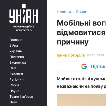
›
Новини
Війна
Мобільні вог
ІНФОРМАЦІЙНЕ
відмовитися 
АГЕНТСТВО
причину
Головна
Війна
Україна
Ірина Погоріла
04:37, 10.06
Політика
Економіка
Підпиш
Світ
Екологія
Майже столітні кулеме
Регіони
Спорт
незважаючи на появу 
Наука
Техно і зв'язок
Лайт