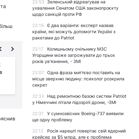
23:53
Зеленський відреагував на
 та
ухвалення Сенатом США законопроєкту
щодо санкцій проти РФ
23:19
Є два варіанти: експерт назвав
більш
країни, які можуть допомогти Україні з
ракетами до Patriot
23:17
Колишньому очільнику МЗС
Угорщини може загрожувати до трьох
років ув'язнення, - ЗМІ
к
Росіяни все частіше
в
використовують
23:07
Одна фраза миттєво поставить на
місце зверхню людину: психолог розкрила
Білорусь для
секрет
дронових атак по Україні, - ДПСУ
в
22:33
Над ремонтною базою систем Patriot
у Німеччині літали підозрілі дрони, -ЗМІ
22:31
У сумнозвісних Boeing-737 виявили
пояснив
ще одну проблему
22:12
Росія нарешті повертає свій ядерний
крейсер за $5 млрд, але є проблема