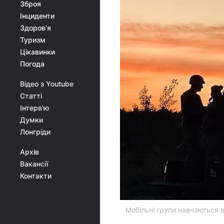
Зброя
Інциденти
Здоров'я
Туризм
Цікавинки
Погода
Відео з Youtube
Статті
Інтерв'ю
Думки
Лонгріди
Архів
Вакансії
Контакти
Мобільні групи навчаються в