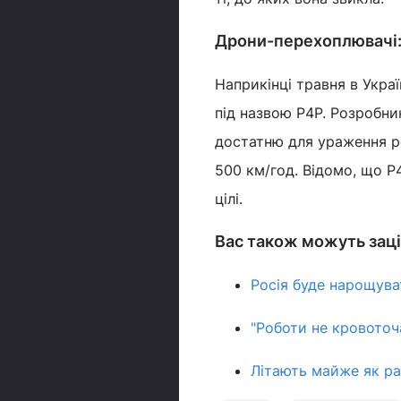
Дрони-перехоплювачі:
Наприкінці травня в Укр
під назвою P4P. Розробни
достатню для ураження ре
500 км/год. Відомо, що 
цілі.
Вас також можуть заці
Росія буде нарощуват
"Роботи не кровоточа
Літають майже як ра