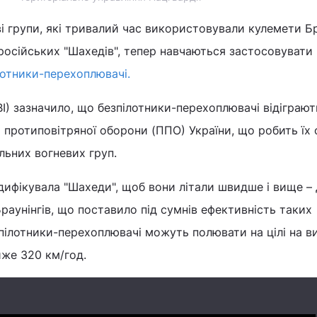
ві групи, які тривалий час використовували кулемети Б
російських "Шахедів", тепер навчаються застосовувати
лотники-перехоплювачі.
I) зазначило, що безпілотники-перехоплювачі відіграют
 протиповітряної оборони (ППО) України, що робить їх
льних вогневих груп.
ифікувала "Шахеди", щоб вони літали швидше і вище –
Браунінгів, що поставило під сумнів ефективність таких
зпілотники-перехоплювачі можуть полювати на цілі на в
йже 320 км/год.