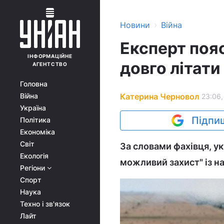
›
Новини
Війна
Експерт поя
ІНФОРМАЦІЙНЕ
довго літати
АГЕНТСТВО
Головна
Катерина Черновол
Війна
23:06,
Україна
Підпиш
Політика
Економіка
Світ
За словами фахівця, у
Екологія
можливий захист" із н
Регіони
Спорт
Наука
Техно і зв'язок
Лайт