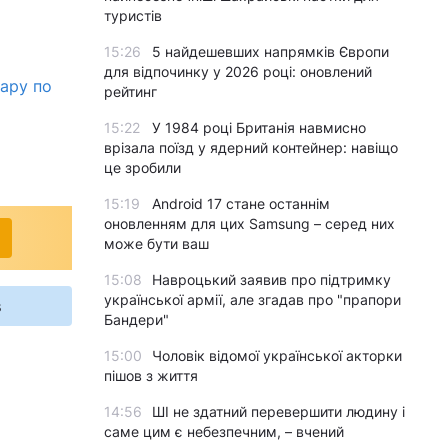
туристів
15:26
5 найдешевших напрямків Європи
для відпочинку у 2026 році: оновлений
дару по
рейтинг
15:22
У 1984 році Британія навмисно
врізала поїзд у ядерний контейнер: навіщо
це зробили
15:19
Android 17 стане останнім
оновленням для цих Samsung – серед них
може бути ваш
15:08
Навроцький заявив про підтримку
української армії, але згадав про "прапори
s
Бандери"
15:00
Чоловік відомої української акторки
пішов з життя
14:56
ШІ не здатний перевершити людину і
саме цим є небезпечним, – вчений