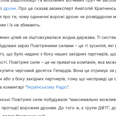
обів радіолокації та мобільних вогневих груп чи засобів
сі
дрони
. Про це сказав авіаексперт Анатолій Храпчинсь
я про те, чому одиничні ворожі дрони чи розвіддрони 
ми і їх не збивають.
ряних цілей не зіштовхувалася жодна держава. Ті систем
будовані зараз Повітряними силами – це ті зусилля, які
го, що було надано з боку наших західних партнерів, щ
ті. Повітряні сили – це не приватна компанія, яка мож
и купити черговий десяток Гепардів. Вона це отримує за
 або з боку західних партнерів, тому що насправді це 
в коментарі "
Українському Радіо
".
їнські Повітряні сили побудували "максимально можли
ів протидії ворожим дронам. До того ж, є групи ДФТГ, д