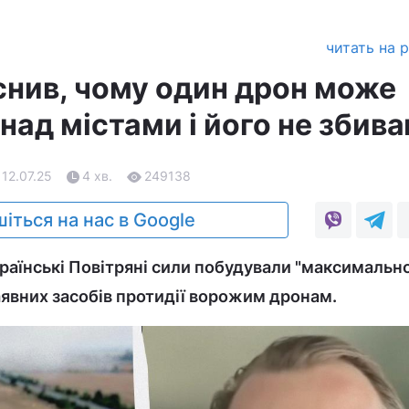
читать на 
снив, чому один дрон може
 над містами і його не збив
 12.07.25
4 хв.
249138
іться на нас в Google
країнські Повітряні сили побудували "максимальн
аявних засобів протидії ворожим дронам.