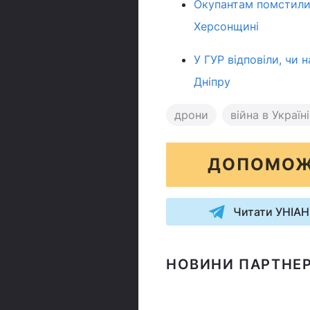
Окупантам помстилис
Херсонщині
У ГУР відповіли, чи 
Дніпру
дрони
війна в Україні
ДОПОМОЖ
Читати УНІАН
НОВИНИ ПАРТНЕР