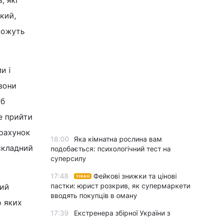
, які
кий,
можуть
и і
 вони
об
е прийти
 рахунок
18:00
Яка кімнатна рослина вам
складний
подобається: психологічний тест на
суперсилу
17:48
Фейкові знижки та цінові
УНІАН
пастки: юрист розкрив, як супермаркети
вий
вводять покупців в оману
о яких
17:39
Екстренера збірної України з