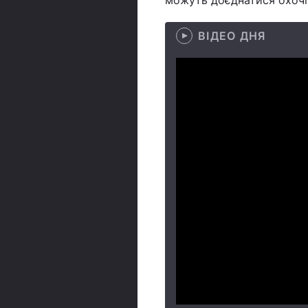
можуть доєднатися охочі
ВІДЕО ДНЯ