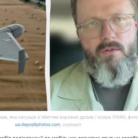
ив, яка ситуація зі збиттям ворожих дронів / колаж УНІАН, фото
ua.depositphotos.com
, скріншот