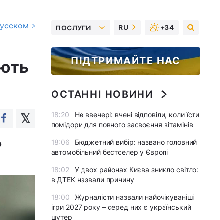
русском
RU
+34
ПОСЛУГИ
ПІДТРИМАЙТЕ НАС
ають
ОСТАННІ НОВИНИ
18:20
Не ввечері: вчені відповіли, коли їсти
помідори для повного засвоєння вітамінів
18:06
Бюджетний вибір: названо головний
о
автомобільний бестселер у Європі
18:02
У двох районах Києва зникло світло:
в ДТЕК назвали причину
18:00
Журналісти назвали найочікуваніші
ігри 2027 року – серед них є український
шутер