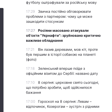
футболу оштрафували за російську мову
17:29
Звичка постійно обговорювати
проблеми з партнером: чому це може
зашкодити стосункам
17:27
Росіяни масовано атакували
обʼєкти "Укрнафти": зруйновано критично
важливе обладнання
17:21
Він лазив деревами, мов кіт, проте
був першим в історії собакою на планеті
(фото)
17:18
Зеленський вперше поїде з
офіційним візитом до Сербії: названо дату
17:10
8 серпня: церковне свято сьогодні,
що потрібно зробити, щоб здійснилося
бажання
17:00
Гороскоп на 8 серпня: Левам –
відпочинок, Козерогам – зустріч з рідними