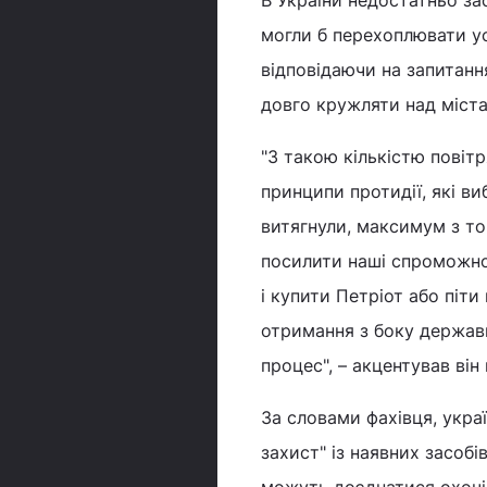
В України недостатньо зас
могли б перехоплювати у
відповідаючи на запитанн
довго кружляти над міста
"З такою кількістю повіт
принципи протидії, які ви
витягнули, максимум з то
посилити наші спроможнос
і купити Петріот або піт
отримання з боку держави
процес", – акцентував він 
За словами фахівця, укра
захист" із наявних засоб