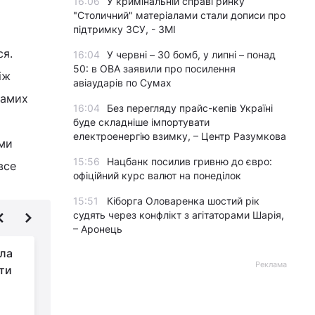
16:06
У кримінальній справі ринку
"Столичний" матеріалами стали дописи про
підтримку ЗСУ, - ЗМІ
ся.
16:04
У червні – 30 бомб, у липні – понад
50: в ОВА заявили про посилення
іж
авіаударів по Сумах
самих
16:04
Без перегляду прайс-кепів Україні
буде складніше імпортувати
електроенергію взимку, – Центр Разумкова
 ми
15:56
Нацбанк посилив гривню до євро:
все
офіційний курс валют на понеділок
15:51
Кіборга Оловаренка шостий рік
судять через конфлікт з агітаторами Шарія,
– Аронець
ала
Росія атакувала
Реклама
кти
Україну "Шахедами"
та ракетами: у Львові
та Харкові є влучання
ч