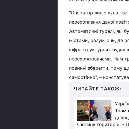
"Оператор лише ухвалює 
перехоплення даної повіт
Автоматичні турелі, які б
містами, розуміючи, де о
інфраструктурних будіве
перехоплювачами. Нам тр
повинні зберегти, тому щ
самостійно", – констатува
ЧИТАЙТЕ ТАКОЖ:
Росія атакувала
Україн
Україну "Шахедами"
Трамп
та ракетами: у Львові
довед
 є влучання
частину територій, - T