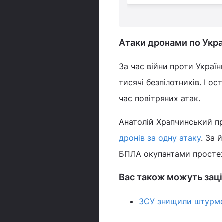
Атаки дронами по Укра
За час війни проти Україн
тисячі безпілотників. І ос
час повітряних атак.
Анатолій Храпчинський пр
дронів за одну атаку
. За 
БПЛА окупантами простеж
Вас також можуть заці
ЗСУ знищили штурмов