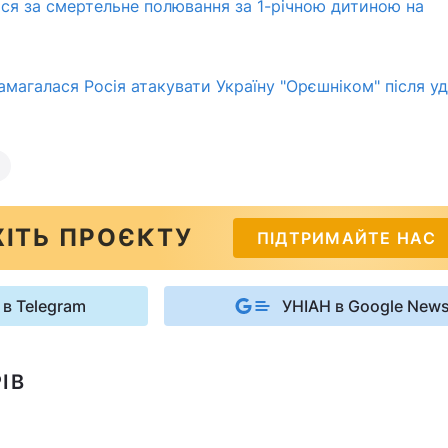
я за смертельне полювання за 1-річною дитиною на
намагалася Росія атакувати Україну "Орєшніком" після у
ІТЬ ПРОЄКТУ
ПІДТРИМАЙТЕ НАС
 в Telegram
УНІАН в Google New
ІВ