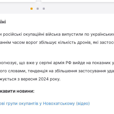
їні
и російські окупаційні війська випустили по українськи
таннім часом ворог збільшує кількість дронів, які застос
огнозує, що вже у серпні армія РФ вийде на показник 
його словами, тенденція на збільшення застосування уд
ується з вересня 2024 року.
кавити новини:
і групи окупантів у Новохатському (відео)