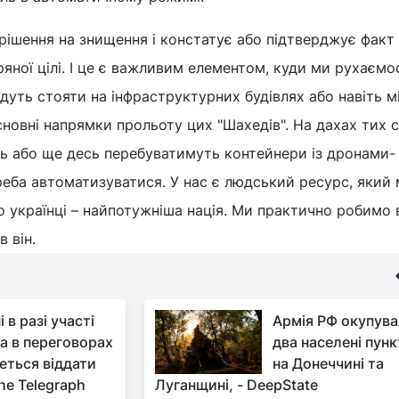
рішення на знищення і констатує або підтверджує факт
ряної цілі. І це є важливим елементом, куди ми рухаємо
удуть стояти на інфраструктурних будівлях або навіть м
сновні напрямки прольоту цих "Шахедів". На дахах тих 
ль або ще десь перебуватимуть контейнери із дронами-
еба автоматизуватися. У нас є людський ресурс, який
о українці – найпотужніша нація. Ми практично робимо 
в він.
і в разі участі
Армія РФ окупув
а в переговорах
два населені пун
еться віддати
на Донеччині та
he Telegraph
Луганщині, - DeepState