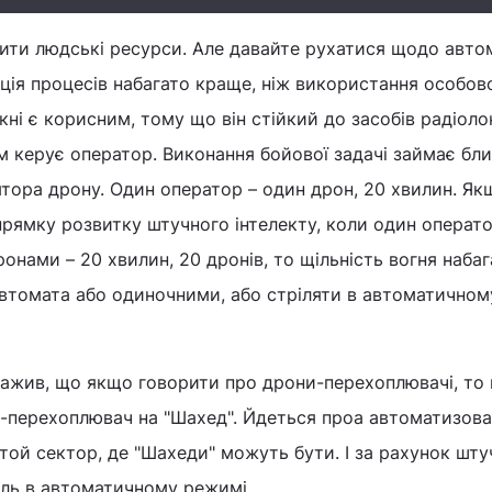
ити людські ресурси. Але давайте рухатися щодо автом
ція процесів набагато краще, ніж використання особов
кні є корисним, тому що він стійкий до засобів радіоло
 керує оператор. Виконання бойової задачі займає бл
тора дрону. Один оператор – один дрон, 20 хвилин. Як
прямку розвитку штучного інтелекту, коли один операт
онами – 20 хвилин, 20 дронів, то щільність вогня набаг
 автомата або одиночними, або стріляти в автоматичном
ажив, що якщо говорити про дрони-перехоплювачі, то 
н-перехоплювач на "Шахед". Йдеться проа автоматизов
 той сектор, де "Шахеди" можуть бути. І за рахунок шту
ціль в автоматичному режимі.