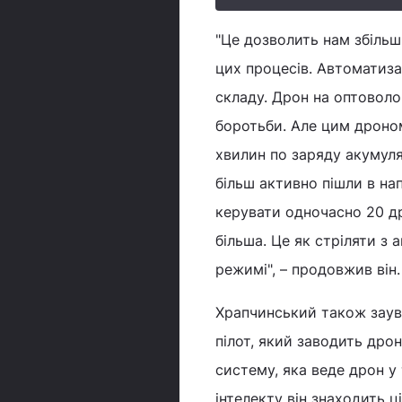
"Це дозволить нам збільш
цих процесів. Автоматиза
складу. Дрон на оптоволо
боротьби. Але цим дроном
хвилин по заряду акумуля
більш активно пішли в на
керувати одночасно 20 др
більша. Це як стріляти з
режимі", – продовжив він.
Храпчинський також заув
пілот, який заводить дро
систему, яка веде дрон у
інтелекту він знаходить 