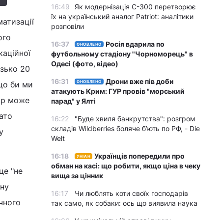
16:49
Як модернізація С-300 перетворює
їх на український аналог Patriot: аналітики
атизації
розповіли
ого
16:37
Росія вдарила по
ОНОВЛЕНО
каційної
футбольному стадіону "Чорноморець" в
Одесі (фото, відео)
изько 20
16:31
Дрони вже пів доби
ОНОВЛЕНО
що би ми
атакують Крим: ГУР провів "морський
ор може
парад" у Ялті
ато
16:22
"Буде хвиля банкрутства": розгром
складів Wildberries боляче бʼють по РФ, - Die
у
Welt
16:18
Українців попередили про
УНІАН
обман на касі: що робити, якщо ціна в чеку
це "не
вища за цінник
ану
16:17
Чи люблять коти своїх господарів
чного
так само, як собаки: ось що виявила наука