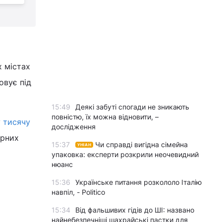
х містах
овує під
15:49
Деякі забуті спогади не зникають
повністю, їх можна відновити, –
у
тисячу
дослідження
арних
15:37
Чи справді вигідна сімейна
УНІАН
упаковка: експерти розкрили неочевидний
нюанс
15:36
Українське питання розкололо Італію
навпіл, - Politico
15:34
Від фальшивих гідів до ШІ: названо
найнебезпечніші шахрайські пастки для