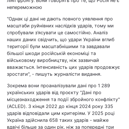
лінії фронту. Вони говорять про те, що Росія не є
непереможною
"Однак ці дані не дають повного уявлення про
масштаби руйнівних наслідків ударів, тому ми
спробували з’ясувати це самостійно. Аналіз
наших даних свідчить, що удари України вглиб
території були масштабнішими та завдавали
більшої шкоди російській економіці та
військовому виробництву, ніж зазвичай
вважається. Інтенсивність цих ударів продовжує
зростати", - пишуть журналісти видання.
Зокрема вони проаналізували дані про 1 289
українських ударів від проєкту "Дані про
місцезнаходження та події збройного конфлікту"
(ACLED). З кінця 2022 до кінця 2024 року 335
ударів відповідали цим критеріям. У 2025 році
Україна здійснила 658 таких ударів - майже
вдвічі більше за один рік, ніж за попередні три