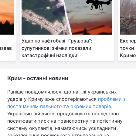
і
Удар по нафтобазі "Грушова":
Експер
азвав
супутникові знімки показали
точки 
катастрофічні наслідки
Кримом
Крим - останні новини
Раніше повідомлялося, що на тлі українських
ударів у Криму вже спостерігаються
проблеми з
постачанням пального та окремих товарів.
Українські військові продовжують послідовно
посилювати тиск на транспортну та логістичну
систему окупантів, намагаючись ускладнити
забезпечення російського угруповання на