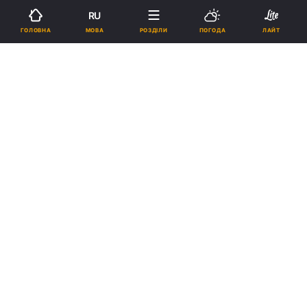
11:07, 10.06.26
3 хв.
3573
RU
МОВА
ГОЛОВНА
РОЗДІЛИ
ПОГОДА
ЛАЙТ
Підпишіться на нас в Google
Денис Попович розказав про проблему окупантів у Криму / колаж
УНІАН, фото flickr, скриншот
Наразі на півострові вже спостерігається
нестача палива та продуктів, зазначив
експерт.
Реклама