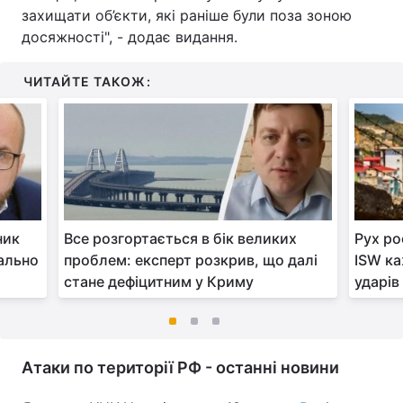
захищати об’єкти, які раніше були поза зоною
досяжності", - додає видання.
ЧИТАЙТЕ ТАКОЖ:
ник
Все розгортається в бік великих
Рух ро
еально
проблем: експерт розкрив, що далі
ISW ка
стане дефіцитним у Криму
ударів
Атаки по території РФ - останні новини