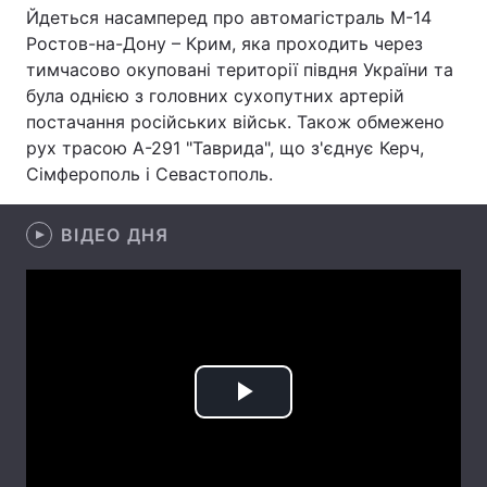
Йдеться насамперед про автомагістраль М-14
Лонгріди
Ростов-на-Дону – Крим, яка проходить через
тимчасово окуповані території півдня України та
була однією з головних сухопутних артерій
Відео з Youtube
Статті
постачання російських військ. Також обмежено
рух трасою А-291 "Таврида", що з'єднує Керч,
Інтерв'ю
Думки
Сімферополь і Севастополь.
Архів
Вакансії
ВІДЕО ДНЯ
Контакти
Послуги
Play
Video