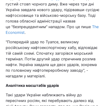
густий стовп чорного диму. Вже через три дні
Україна завдала нового удару, підірвавши сусіднє
нафтосховище та військово-морську базу. Тоді
голова обласної адміністрації назвав
це "безпрецедентним" нападом. Про це пише
The
Economist
.
"Попередній удар по Туапсе, великому
російському нафтоекспортному хабу, відповідає
тій самій схемі. Спочатку загорівся морський
термінал. Потім другий удар спричинив розлив
нафти. Україна завдала ще двох ударів, зокрема
по головному нафтопереробному заводу", -
нагадали у матеріалі.
Аналітика масштабів ударів
Такі удари України наближають війну до
пересічних росіян, які перебувають далеко від