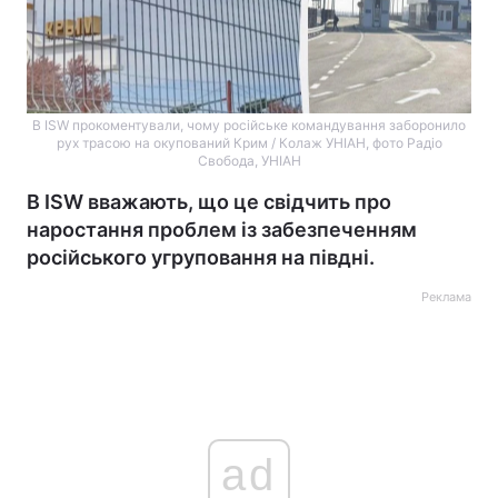
В ISW прокоментували, чому російське командування заборонило
рух трасою на окупований Крим / Колаж УНІАН, фото Радіо
Свобода, УНІАН
В ISW вважають, що це свідчить про
наростання проблем із забезпеченням
російського угруповання на півдні.
Реклама
ad