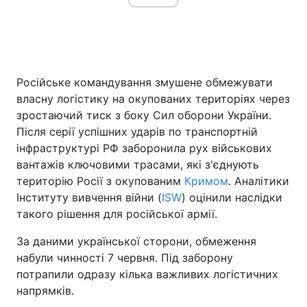
Головна
Війна
Російське командування змушене обмежувати
Україна
Політика
власну логістику на окупованих територіях через
зростаючий тиск з боку Сил оборони України.
Економіка
Світ
Після серії успішних ударів по транспортній
інфраструктурі РФ заборонила рух військових
Спорт
Наука
вантажів ключовими трасами, які з'єднують
Техно і зв'язок
Лайт
територію Росії з окупованим
Кримом
. Аналітики
Інституту вивчення війни (
ISW
) оцінили наслідки
Зброя
Інциденти
такого рішення для російської армії.
Здоров'я
Туризм
За даними української сторони, обмеження
набули чинності 7 червня. Під заборону
Цікавинки
Погода
потрапили одразу кілька важливих логістичних
напрямків.
Екологія
Регіони