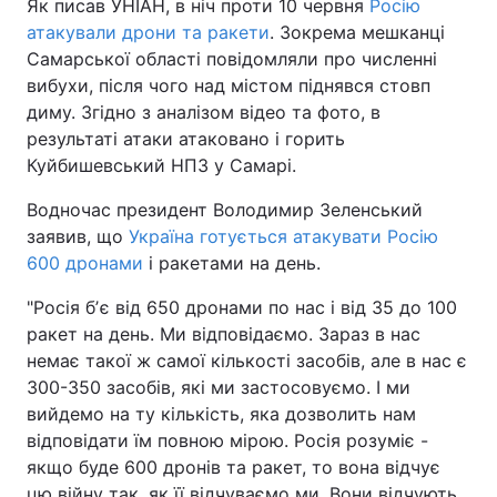
Як писав УНІАН, в ніч проти 10 червня
Росію
атакували дрони та ракети
. Зокрема мешканці
Самарської області повідомляли про численні
вибухи, після чого над містом піднявся стовп
диму. Згідно з аналізом відео та фото, в
результаті атаки атаковано і горить
Куйбишевський НПЗ у Самарі.
Водночас президент Володимир Зеленський
заявив, що
Україна готується атакувати Росію
600 дронами
і ракетами на день.
"Росія бʼє від 650 дронами по нас і від 35 до 100
ракет на день. Ми відповідаємо. Зараз в нас
немає такої ж самої кількості засобів, але в нас є
300-350 засобів, які ми застосовуємо. І ми
вийдемо на ту кількість, яка дозволить нам
відповідати їм повною мірою. Росія розуміє -
якщо буде 600 дронів та ракет, то вона відчує
цю війну так, як її відчуваємо ми. Вони відчують