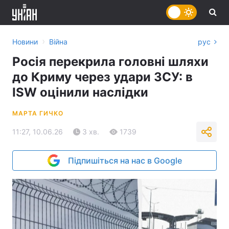
›
Новини
Війна
рус
Росія перекрила головні шляхи
до Криму через удари ЗСУ: в
ISW оцінили наслідки
МАРТА ГИЧКО
11:27, 10.06.26
3 хв.
1739
Підпишіться на нас в Google