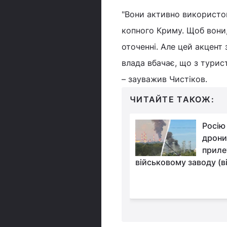
"Вони активно використо
копного Криму. Щоб вони,
оточенні. Але цей акцент
влада вбачає, що з турис
– зауважив Чистіков.
ЧИТАЙТЕ ТАКОЖ:
Росія стикається з
Росію
фінансовими
дрони
проблемами, проте не
приле
на пропаганді, - аналітик
військовому заводу (в