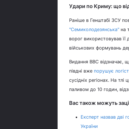
Удари по Криму: що в
Раніше в Генштабі ЗСУ п
"Семиколодезянська"
на 
ворог використовував її 
військових формувань де
Видання BBC відзначає, що
півдні вже
порушує логіст
сусідніх регіонах. На тлі
паливом до 10 годин, від
Вас також можуть заці
Експерт назвав дві г
України