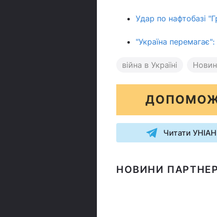
Удар по нафтобазі "Г
"Україна перемагає"
війна в Україні
Новин
ДОПОМОЖ
Читати УНІАН
НОВИНИ ПАРТНЕР