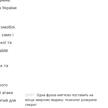
нена.
 України
омобілі.
 само і
кої та
удар
к та
кого
і атаки
23:07
Одна фраза миттєво поставить на
місце зверхню людину: психолог розкрила
итий для
секрет