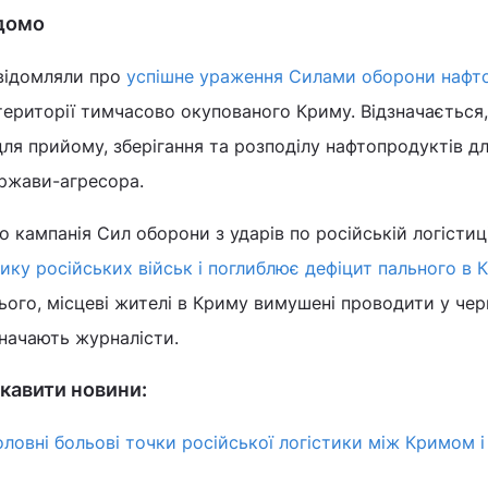
ідомо
овідомляли про
успішне ураження Силами оборони нафт
території тимчасово окупованого Криму. Відзначається
для прийому, зберігання та розподілу нафтопродуктів д
ржави-агресора.
 кампанія Сил оборони з ударів по російській логістиц
ику російських військ і поглиблює дефіцит пального в 
 цього, місцеві жителі в Криму вимушені проводити у чер
значають журналісти.
кавити новини:
оловні больові точки російської логістики між Кримом і