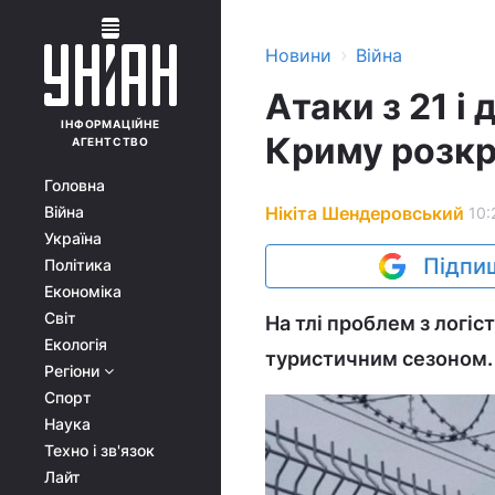
›
Новини
Війна
Атаки з 21 і
ІНФОРМАЦІЙНЕ
Криму розкри
АГЕНТСТВО
Головна
Нікіта Шендеровський
Війна
10:
Україна
Підпиш
Політика
Економіка
Світ
На тлі проблем з логі
Екологія
туристичним сезоном.
Регіони
Спорт
Наука
Техно і зв'язок
Лайт