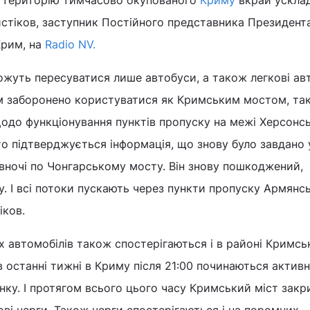
на територію тимчасово окупованого
Криму
вкрай усклад
стіков, заступник Постійного представника Президента
Крим, на
Radio NV.
жуть пересуватися лише автобуси, а також легкові авт
 заборонено користуватися як Кримським мостом, так
до функціонування пунктів пропуску на межі Херсонсь
о підтверджується інформація, що знову було завдано 
вночі по Чонгарському мосту. Він знову пошкоджений,
. І всі потоки пускають через пункти пропуску Армянсь
іков.
ух автомобілів також спостерігаються і в районі Кримсь
в останні тижні в Криму після 21:00 починаються активн
нку. І протягом всього цього часу Кримський міст закр