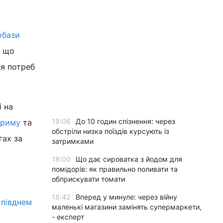
обази
, що
ля потреб
і на
19:06
До 10 годин спізнення: через
Криму
та
обстріли низка поїздів курсують із
гах за
затримками
19:00
Що дає сироватка з йодом для
помідорів: як правильно поливати та
обприскувати томати
18:42
Вперед у минуле: через війну
 півднем
маленькі магазини замінять супермаркети,
- експерт