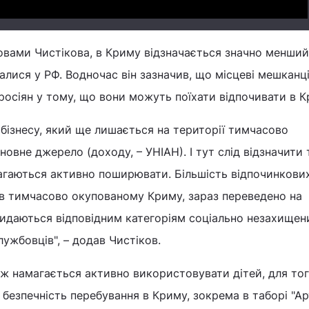
ловами Чистікова, в Криму відзначається значно менший
валися у РФ. Водночас він зазначив, що місцеві мешканц
осіян у тому, що вони можуть поїхати відпочивати в К
 бізнесу, який ще лишається на території тимчасово
новне джерело (доходу, – УНІАН). І тут слід відзначити
амагаються активно поширювати. Більшість відпочинкови
 є в тимчасово окупованому Криму, зараз переведено на
 видаються відповідним категоріям соціально незахищен
ужбовців", – додав Чистіков.
ж намагається активно використовувати дітей, для тог
безпечність перебування в Криму, зокрема в таборі "Ар