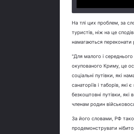
На тлі цих проблем, за с
туристів, ніж на це споді
намагаються переконати р
"Для малого і середнього
окупованого Криму, це ос
соціальні путівки, які н
санаторіїв і таборів, які
безкоштовні путівки, які
членам родин військовосл
За його словами, РФ тако
продемонструвати нібито 