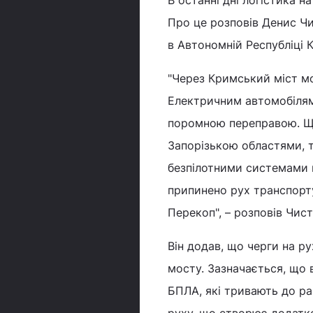
В останні дні логістика 
Про це розповів Денис Чи
в Автономній Республіці 
"Через Кримський міст мо
Електричним автомобілям
поромною переправою. Що
Запорізькою областями, т
безпілотними системами 
припинено рух транспорту
Перекоп", – розповів Чист
Він додав, що черги на р
мосту. Зазначається, що 
БПЛА, які тривають до ра