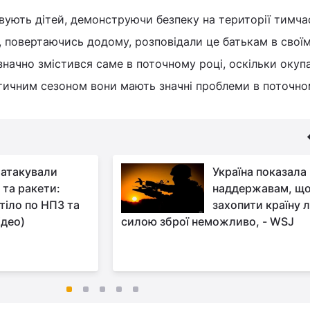
вують дітей, демонструючи безпеку на території тимча
 повертаючись додому, розповідали це батькам в свої
 значно змістився саме в поточному році, оскільки окуп
тичним сезоном вони мають значні проблеми в поточном
 атакували
Україна показала
 та ракети:
наддержавам, щ
тіло по НПЗ та
захопити країну 
ідео)
силою зброї неможливо, - WSJ