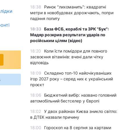
18:38
Ринок "лихоманить": квадратні
слідки
метри в новобудовах дорожчають, попри
падіння попиту
онті
18:33
База ФСБ, кораблі та ЗРК "Бук":
Мадяр розкрив результати ударів по
російським цілям (відео)
18:20
Коли їсти помідори для повного
засвоєння вітамінів: вчені дали чітку
відповідь
18:09
Складено топ-10 найочікуваніших
ігор 2027 року – серед них є український
s
проєкт
18:06
Бюджетний вибір: названо головний
автомобільний бестселер у Європі
18:02
У двох районах Києва зникло світло:
в ДТЕК назвали причину
18:00
Гороскоп на 8 серпня за картами