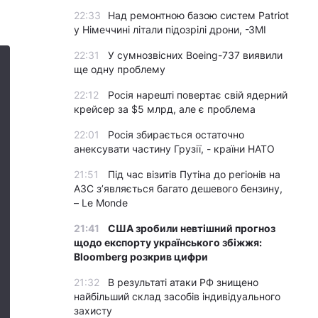
22:33
Над ремонтною базою систем Patriot
у Німеччині літали підозрілі дрони, -ЗМІ
22:31
У сумнозвісних Boeing-737 виявили
ще одну проблему
22:12
Росія нарешті повертає свій ядерний
крейсер за $5 млрд, але є проблема
22:01
Росія збирається остаточно
анексувати частину Грузії, - країни НАТО
21:51
Під час візитів Путіна до регіонів на
АЗС з’являється багато дешевого бензину,
– Le Monde
21:41
США зробили невтішний прогноз
щодо експорту українського збіжжя:
Bloomberg розкрив цифри
21:32
В результаті атаки РФ знищено
найбільший склад засобів індивідуального
захисту