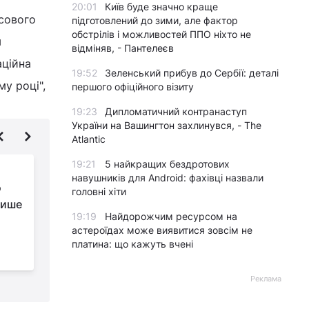
20:01
Київ буде значно краще
сового
підготовлений до зими, але фактор
обстрілів і можливостей ППО ніхто не
м
відміняв, - Пантелеєв
аційна
19:52
Зеленський прибув до Сербії: деталі
у році",
першого офіційного візиту
19:23
Дипломатичний контранаступ
України на Вашингтон захлинувся, - The
Atlantic
19:21
5 найкращих бездротових
Мобільні вогневі
навушників для Android: фахівці назвали
о
групи не готові
головні хіти
лише
відмовитися від
19:19
Найдорожчим ресурсом на
Браунінгів: BI назвав причину
М
астероїдах може виявитися зовсім не
-
платина: що кажуть вчені
"
Реклама