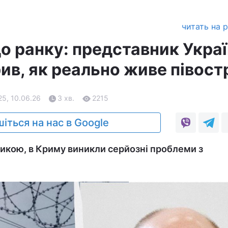
читать на 
 до ранку: представник Украї
в, як реально живе півост
25, 10.06.26
3 хв.
2215
іться на нас в Google
стикою, в Криму виникли серйозні проблеми з