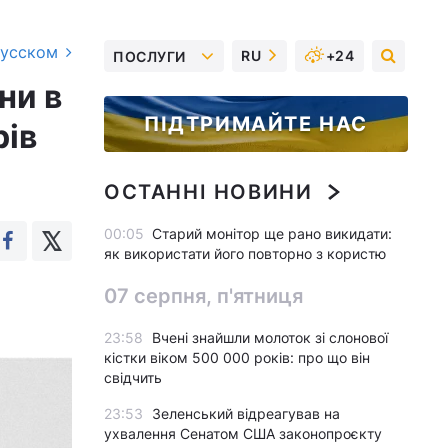
русском
RU
+24
ПОСЛУГИ
ни в
ПІДТРИМАЙТЕ НАС
рів
ОСТАННІ НОВИНИ
00:05
Старий монітор ще рано викидати:
як використати його повторно з користю
07 серпня, п'ятниця
23:58
Вчені знайшли молоток зі слонової
кістки віком 500 000 років: про що він
свідчить
23:53
Зеленський відреагував на
ухвалення Сенатом США законопроєкту