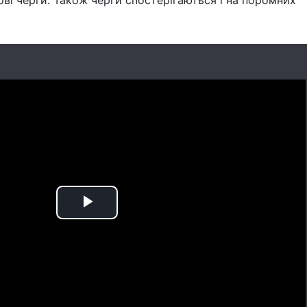
ві черги. Також черги спостерігаються і на поромних
Play
Video