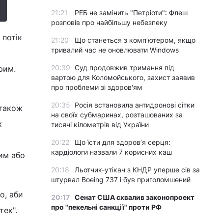
21:21
РЕБ не замінить "Петріоти": Флеш
розповів про найбільшу небезпеку
 потік
21:20
Що станеться з комп’ютером, якщо
тривалий час не оновлювати Windows
і
20:39
Суд продовжив тримання під
рим.
вартою для Коломойського, захист заявив
про проблеми зі здоров'ям
20:35
Росія встановила антидронові сітки
 також
на своїх субмаринах, розташованих за
х
тисячі кілометрів від України
20:22
Що їсти для здоров’я серця:
кардіологи назвали 7 корисних каш
им або
20:18
Льотчик-утікач з КНДР уперше сів за
штурвал Boeing 737 і був приголомшений
о, аби
20:17
Сенат США схвалив законопроект
про "пекельні санкції" проти РФ
тек".