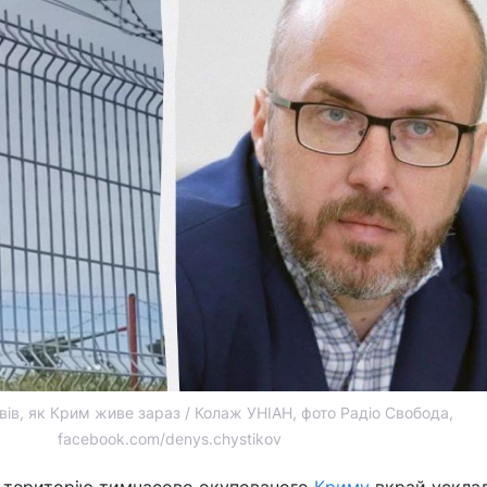
вів, як Крим живе зараз / Колаж УНІАН, фото Радіо Свобода,
facebook.com/denys.chystikov