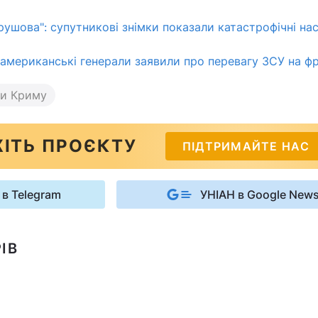
рушова": супутникові знімки показали катастрофічні на
: американські генерали заявили про перевагу ЗСУ на фр
и Криму
ІТЬ ПРОЄКТУ
ПІДТРИМАЙТЕ НАС
 в Telegram
УНІАН в Google New
ІВ