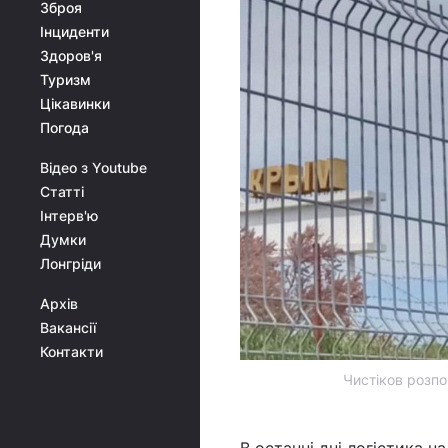
Зброя
Інциденти
Здоров'я
Туризм
Цікавинки
Погода
Відео з Youtube
Статті
Інтерв'ю
Думки
Лонгріди
Архів
Вакансії
Контакти
Чистіков розпо