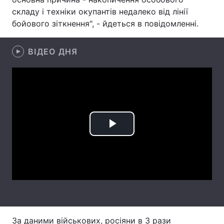
складу і техніки окупантів недалеко від лінії
Лонгріди
бойового зіткнення", - йдеться в повідомленні.
Відео з Youtube
Статті
ВІДЕО ДНЯ
Інтерв'ю
Думки
Архів
Вакансії
Контакти
Play
Послуги
Video
За даними військових, росіяни в 3 рази