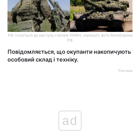
РФ готується до наступу / колаж УНІАН, скріншот, фото Міноборони
РФ
Повідомляється, що окупанти накопичують
особовий склад і техніку.
Реклама
ad