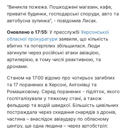
"Виникла пожежа. Пошкоджені магазин, кафе,
приватні будинки, господарські споруди, авто та
автобусна зупинка", - повідомив Лисак.
Оновлено о 17:55
: У пресслужбі
Херсонської
обласної прокуратури
заявили, що кількість
вбитих та потерпілих збільшилася. Люди
загинули через російські атаки авіацією,
артилерією, в тому числі реактивною, та
дронами.
Станом на 17:00 відомо про чотирьох загиблих
та 17 поранених в Херсоні, Антонівці та
Ромашковому. Серед поранених - підліток, якого
госпіталізували у тяжкому стані, а також
фельдшер та водій швидкої. Більшість цивільних
постраждала через скидання снарядів з дронів,
частина – внаслідок авіаудару по обласному
центру, ще одна людина – через артобстріл: