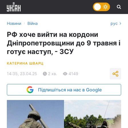
›
Новини
Війна
рус
РФ хоче вийти на кордони
Дніпропетровщини до 9 травня і
готує наступ, - ЗСУ
КАТЕРИНА ШВАРЦ
14:35, 23.04.25
2 хв.
4149
Підпишіться на нас в Google