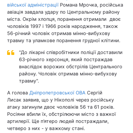
війської адміністрації
Романа Мрочка, російська
авіація завдала удару по Центральному району
міста. Окрім хлопця, поранення отримали двоє
чоловіків 1997 і 1966 років народження, також
56-річний чоловік отримав мінно-вибухову
травму та уламкове поранення грудної клітини.
"До лікарні співробітники поліції доставили
63-річного херсонця, який постраждав
внаслідок ворожих обстрілів Центрального
району. Чоловік отримав мінно-вибухову
травму".
А голова
Дніпропетровської ОВА
Сергій
Лисак заявив, що у Нікополі через російську
атаку загинули двоє чоловіків 56 та 61 років.
Росіяни вбили їх, обстрілюючи місто з важкої
артилерії. Ще п’ятеро людей постраждали,
четверо з них - у важкому стані.