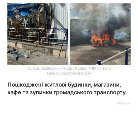
Триває російський терор / Колаж УНІАН / фото
t.me/dnipropetrovskaODA
Пошкоджені житлові будинки, магазини,
кафе та зупинки громадського транспорту.
Реклама