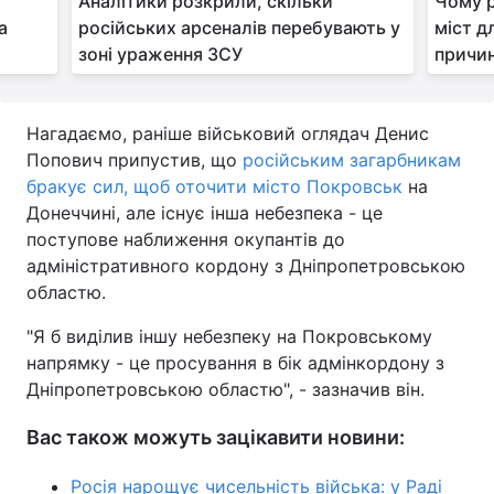
т
Аналітики розкрили, скільки
Чому 
а
російських арсеналів перебувають у
міст д
зоні ураження ЗСУ
причи
Нагадаємо, раніше військовий оглядач Денис
Попович припустив, що
російським загарбникам
бракує сил, щоб оточити місто Покровськ
на
Донеччині, але існує інша небезпека - це
поступове наближення окупантів до
адміністративного кордону з Дніпропетровською
областю.
"Я б виділив іншу небезпеку на Покровському
напрямку - це просування в бік адмінкордону з
Дніпропетровською областю", - зазначив він.
Вас також можуть зацікавити новини:
Росія нарощує чисельність війська: у Раді