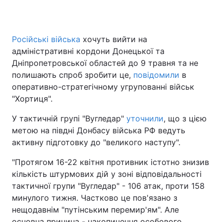
Російські війська
хочуть вийти на
Головна
Війна
адміністративні кордони Донецької та
Дніпропетровської областей до 9 травня та не
Україна
Політика
полишають спроб зробити це,
повідомили
в
оперативно-стратегічному угрупованні військ
Економіка
Світ
"Хортиця".
Спорт
Наука
У тактичній групі "Вугледар"
уточнили
, що з цією
метою на півдні Донбасу війська РФ ведуть
Техно і зв'язок
Лайт
активну підготовку до "великого наступу".
Зброя
Інциденти
"Протягом 16-22 квітня противник істотно знизив
кількість штурмових дій у зоні відповідальності
Здоров'я
Туризм
тактичної групи "Вугледар" - 106 атак, проти 158
Цікавинки
Погода
минулого тижня. Частково це пов'язано з
нещодавнім "путінським перемир'ям". Але
Екологія
Регіони
основна причина - накопичення особового