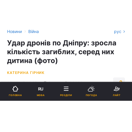
›
Новини
Війна
рус
Удар дронів по Дніпру: зросла
кількість загиблих, серед них
дитина (фото)
КАТЕРИНА ГІРНИК
08:16, 17.04.25
2 хв.
39383
RU
МОВА
ГОЛОВНА
РОЗДІЛИ
ПОГОДА
ЛАЙТ
Підпишіться на нас в Google