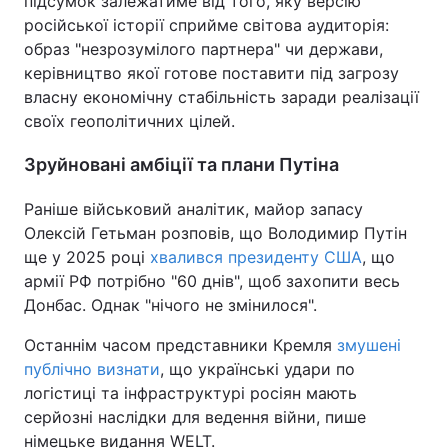
підсумок залежатиме від того, яку версію
російської історії сприйме світова аудиторія:
образ "незрозумілого партнера" чи держави,
керівництво якої готове поставити під загрозу
власну економічну стабільність заради реалізації
своїх геополітичних цілей.
Зруйновані амбіції та плани Путіна
Раніше військовий аналітик, майор запасу
Олексій Гетьман розповів, що Володимир Путін
ще у 2025 році
хвалився президенту США
, що
армії РФ потрібно "60 днів", щоб захопити весь
Донбас. Однак "нічого не змінилося".
Останнім часом представники Кремля
змушені
публічно визнати
, що українські удари по
логістиці та інфраструктурі росіян мають
серйозні наслідки для ведення війни, пише
німецьке видання WELT.