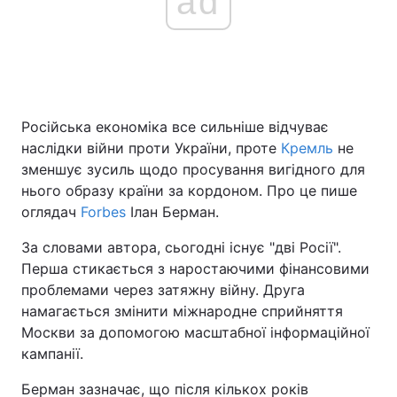
ad
Головна
Війна
Україна
Політика
Російська економіка все сильніше відчуває
наслідки війни проти України, проте
Кремль
не
Економіка
Світ
зменшує зусиль щодо просування вигідного для
нього образу країни за кордоном. Про це пише
Спорт
Наука
оглядач
Forbes
Ілан Берман.
Техно і зв'язок
Лайт
За словами автора, сьогодні існує "дві Росії".
Перша стикається з наростаючими фінансовими
Зброя
Інциденти
проблемами через затяжну війну. Друга
намагається змінити міжнародне сприйняття
Здоров'я
Туризм
Москви за допомогою масштабної інформаційної
Цікавинки
Погода
кампанії.
Берман зазначає, що після кількох років
Екологія
Регіони