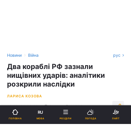
›
Новини
Війна
рус
Два кораблі РФ зазнали
нищівних ударів: аналітики
розкрили наслідки
ЛАРИСА КОЗОВА
19:26, 09.06.26
3 хв.
16703
RU
МОВА
ГОЛОВНА
РОЗДІЛИ
ПОГОДА
ЛАЙТ
Підпишіться на нас в Google