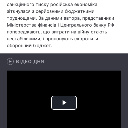
санкційного тиску російська економіка
Лонгріди
зіткнулася з серйозними бюджетними
труднощами. За даними автора, представники
Міністерства фінансів і Центрального банку РФ
Відео з Youtube
Статті
попереджають, що витрати на війну стають
нестабільними, і пропонують скоротити
Інтерв'ю
Думки
оборонний бюджет.
Архів
Вакансії
ВІДЕО ДНЯ
Контакти
Послуги
Play
Video