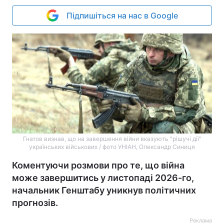
Підпишіться на нас в Google
Гнатов визнав, що на завершення війни вказують "рішучі дії"
українських військових / фото УНІАН, Олександр Синиця
Коментуючи розмови про те, що війна
може завершитись у листопаді 2026-го,
начальник Генштабу уникнув політичних
прогнозів.
Реклама