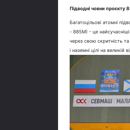
Підводні човни проєкту 8
Багатоцільові атомні підв
- 885М) - це найсучасніш
через свою скритність та
і наземні цілі на великій в