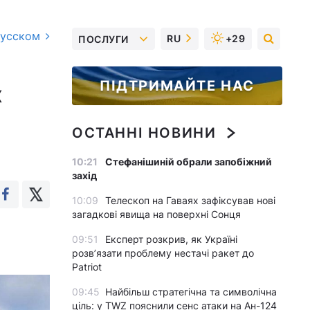
русском
RU
+29
ПОСЛУГИ
ПІДТРИМАЙТЕ НАС
х
ОСТАННІ НОВИНИ
10:21
Стефанішиній обрали запобіжний
захід
10:09
Телескоп на Гаваях зафіксував нові
загадкові явища на поверхні Сонця
09:51
Експерт розкрив, як Україні
розвʼязати проблему нестачі ракет до
Patriot
09:45
Найбільш стратегічна та символічна
ціль: у TWZ пояснили сенс атаки на Ан-124