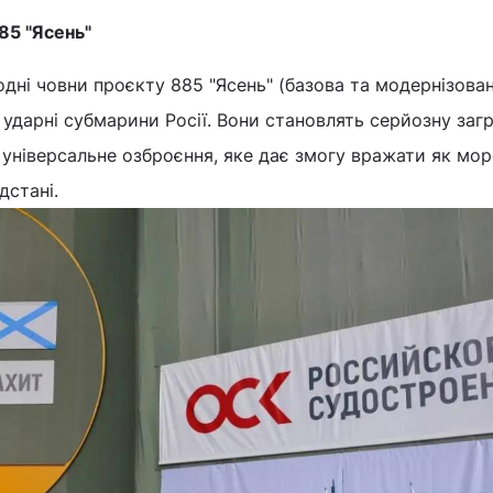
85 "Ясень"
одні човни проєкту 885 "Ясень" (базова та модернізован
і ударні субмарини Росії. Вони становлять серйозну заг
 універсальне озброєння, яке дає змогу вражати як морс
ідстані.