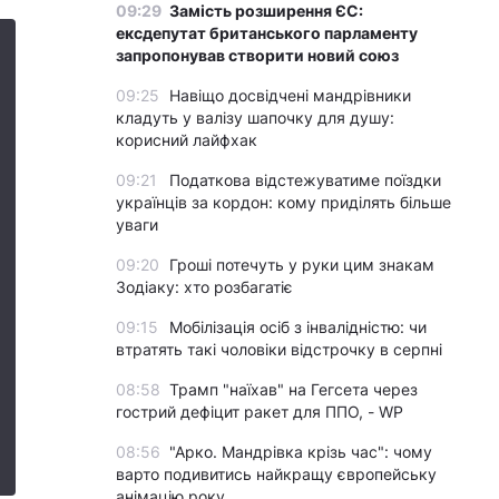
09:29
Замість розширення ЄС:
ексдепутат британського парламенту
запропонував створити новий союз
09:25
Навіщо досвідчені мандрівники
кладуть у валізу шапочку для душу:
корисний лайфхак
09:21
Податкова відстежуватиме поїздки
українців за кордон: кому приділять більше
уваги
09:20
Гроші потечуть у руки цим знакам
Зодіаку: хто розбагатіє
09:15
Мобілізація осіб з інвалідністю: чи
втратять такі чоловіки відстрочку в серпні
08:58
Трамп "наїхав" на Гегсета через
гострий дефіцит ракет для ППО, - WP
08:56
"Арко. Мандрівка крізь час": чому
варто подивитись найкращу європейську
анімацію року