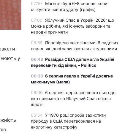
07:10
Магнітні бурі 6–8 серпня: коли
очікувати нового удару (графік)
07:00
Яблучний Спас в Україні 2026: що
можна робити, які існують заборони та
народні прикмети
06:55
Перевірено поколіннями: 6 садових
ракети
порад, які досі залишаються актуальними
цінюють у
06:48
Розвідка США допомогла Україні
переломити хід війни, – Politico
06:30
6 серпня пекло в Україні досягне
максимуму (мапа)
06:00
6 серпня: церковне свято сьогодні,
яка прикмета на Яблучний Спас обіцяє
щастя
05:54
У 1970 році спроба захистити
ажність
природу в США перетворилася на
екологічну катастрофу
ою.