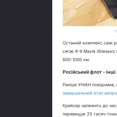
П
Останній комплекс самі р
сягає 8-9 Махів (близько
600-1000 км.
Російський флот - інші
Раніше УНІАН повідомив,
завершальний етап випро
Крейсер належить до числ
перевищує 25 тисяч тонн