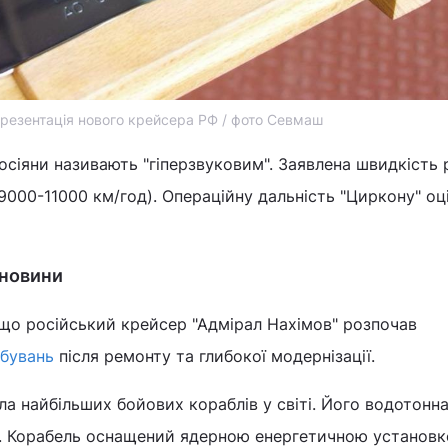
резентація нового крейсера РФ / фото Севмаш
осіяни називають "гіперзвуковим". Заявлена швидкість 
 9000-11000 км/год). Операційну дальність "Циркону" о
 новини
 що російський крейсер "Адмірал Нахімов" розпочав
бувань
після ремонту та глибокої модернізації.
а найбільших бойових кораблів у світі. Його водотонн
. Корабель оснащений ядерною енергетичною установк