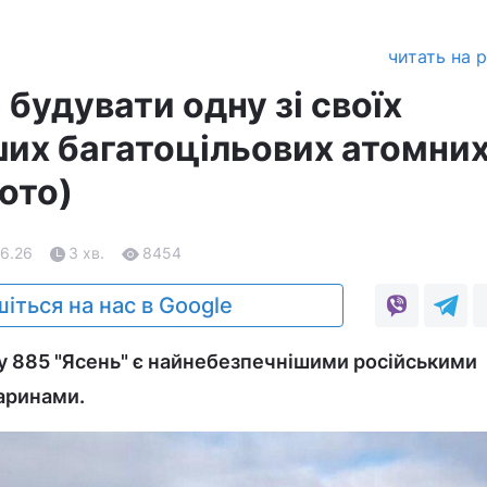
читать на 
 будувати одну зі своїх
их багатоцільових атомни
ото)
06.26
3 хв.
8454
іться на нас в Google
у 885 "Ясень" є найнебезпечнішими російськими
аринами.