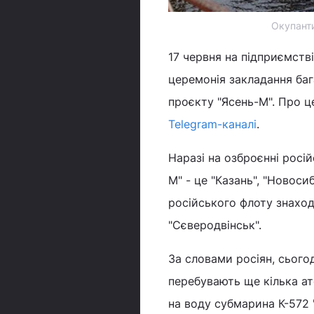
Окупанти
17 червня на підприємств
церемонія закладання ба
проєкту "Ясень-М". Про ц
Telegram-каналі
.
Наразі на озброєнні росі
М" - це "Казань", "Новоси
російського флоту знаход
"Сєверодвінськ".
За словами росіян, сього
перебувають ще кілька ат
на воду субмарина К-572 