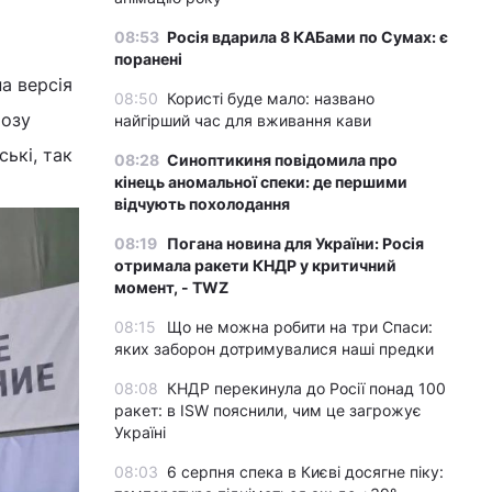
08:53
Росія вдарила 8 КАБами по Сумах: є
поранені
а версія
08:50
Користі буде мало: названо
розу
найгірший час для вживання кави
ькі, так
08:28
Синоптикиня повідомила про
кінець аномальної спеки: де першими
відчують похолодання
08:19
Погана новина для України: Росія
отримала ракети КНДР у критичний
момент, - TWZ
08:15
Що не можна робити на три Спаси:
яких заборон дотримувалися наші предки
08:08
КНДР перекинула до Росії понад 100
ракет: в ISW пояснили, чим це загрожує
Україні
08:03
6 серпня спека в Києві досягне піку: