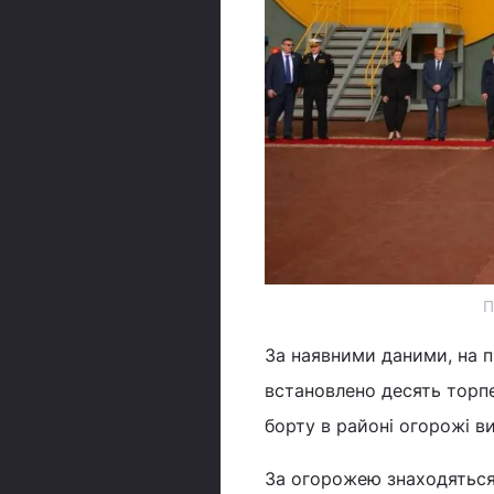
П
За наявними даними, на п
встановлено десять торпе
борту в районі огорожі в
За огорожею знаходяться 