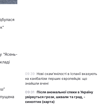
ідбулася
к"
у "Ясень-
складі
09:39
Нові скам'янілості в Іспанії вказують
на канібалізм перших європейців: що
знайшли вчені
аш"
09:31
Після аномальної спеки в Україну
спущена
увірвуться грози, шквали та град, -
синоптик (карта)