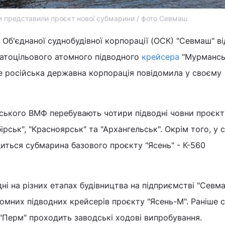
 представили проєкт нової субмарини / фото Севмаш
і Об'єднаної суднобудівної корпорації (ОСК) "Севмаш" в
гатоцільового атомного підводного
крейсера
"Мурмансь
е російська державна корпорація повідомила у своєму
йського ВМФ перебувають чотири підводні човни проєкт
бірськ", "Красноярськ" та "Архангельськ". Окрім того, у 
иться субмарина базового проєкту "Ясень" - К-560
дні на різних етапах будівництва на підприємстві "Севм
омних підводних крейсерів проєкту "Ясень-М". Раніше 
"Перм" проходить заводські ходові випробування.