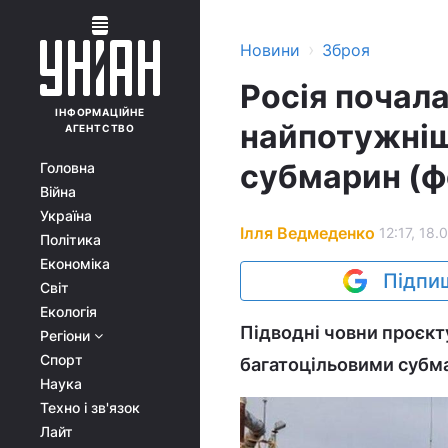
›
Новини
Зброя
Росія почала
ІНФОРМАЦІЙНЕ
найпотужніш
АГЕНТСТВО
субмарин (ф
Головна
Війна
Україна
Ілля Ведмеденко
12:17, 18.
Політика
Економіка
Підпиш
Світ
Екологія
Підводні човни проєкт
Регіони
Спорт
багатоцільовими субм
Наука
Техно і зв'язок
Лайт