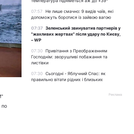
температура підніметься аж до +39°
07:57
Не лише смачно: 9 видів чаїв, які
допоможуть боротися із зайвою вагою
07:37
Зеленський звинуватив партнерів у
"жахливих жертвах" після удару по Києву,
– WP
07:30
Привітання з Преображенням
Господнім: зворушливі побажання та
листівки
07:30
Сьогодні - Яблучний Спас: як
правильно вітати рідних і близьких
Реклама
М"
 по