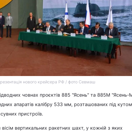
резентація нового крейсера РФ / фото Севмаш
ідводних човнах проєктів 885 "Ясень" та 885М "Ясень-
дних апаратів калібру 533 мм, розташованих під кутом
исувних пристроїв.
вісім вертикальних ракетних шахт, у кожній з яких