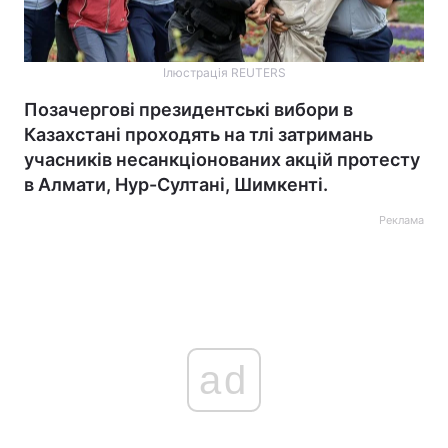
Ілюстрація REUTERS
Позачергові президентські вибори в
Казахстані проходять на тлі затримань
учасників несанкціонованих акцій протесту
в Алмати, Нур-Султані, Шимкенті.
Реклама
ad