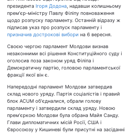
президента
Ігоря Додона
, надавши колишньому
прем'єр-міністру Павлу Філіпу повноваження
щодо розпуску парламенту. Останній відразу ж
підписав указ про розпуск парламенту і
призначив дострокові вибори
на 6 вересня.
Своєю чергою парламент Молдови визнав
незаконними всі рішення Конституційного суду і
оголосив поза законом уряд Філіпа і
Демократичну партію, головою парламентської
фракції якої він є.
Напередодні парламент Молдови затвердив
склад нового уряду. Партія соціалістів і правий
блок ACUM об'єдналися, обрали голову
парламенту і затвердили склад уряду. Новою
прем'єркою Молдови була обрана Майя Санду.
Глави дипломатичних місій Росії, США і
Євросоюзу у Кишиневі були присутні на засіданні