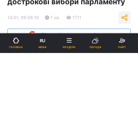
дострокові вибори парламенту
14:01, 09.06.19
1 хв.
1711
Підпишіться на нас в Google
RU
МОВА
ГОЛОВНА
РОЗДІЛИ
ПОГОДА
ЛАЙТ
Восени Молдова обиратиме новий парламент / прес-служба
молдовського уряду
Відповідний указ підписав в.о. президента
країни Павло Філіп.