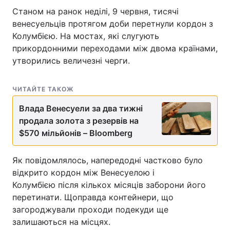
Станом на ранок неділі, 9 червня, тисячі
венесуельців протягом доби перетнули кордон з
Колумбією. На мостах, які слугують
прикордонними переходами між двома країнами,
утворились величезні черги.
ЧИТАЙТЕ ТАКОЖ
Влада Венесуели за два тижні
продала золота з резервів на
$570 мільйонів – Bloomberg
Як повідомлялось, напередодні частково було
відкрито кордон між Венесуелою і
Колумбією після кількох місяців заборони його
перетинати. Щоправда контейнери, що
загороджували проходи подекуди ще
залишаються на місцях.