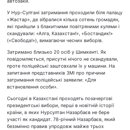
автозаки.
У Нур-Султані затримання проходили біля палацу
«Жастар», де зібралися кілька сотень громадян,
які прийшли з блакитними повітряними кулями і
скандували: «Алга, Казахстан!», «Бостандик!»
(«Свобода!»), вимагаючи чесних виборів.
Затримано близько 20 осіб у Шимкенті. Як
повідомляється, присутні нічого не скандували,
проте поліцейські заштовхали їх у машини. На
запитання представників ЗМІ про причини
затримання поліцейські заявили: «Для
встановлення особи».
Сьогодні в Казахстані проходять позачергові
президентські вибори, перші в новітній історії
країни, в яких Нурсултан Назарбаєв не бере
участі як кандидат. 78-річний Назарбаєв, який
беззмінно правив упродовж майже трьох