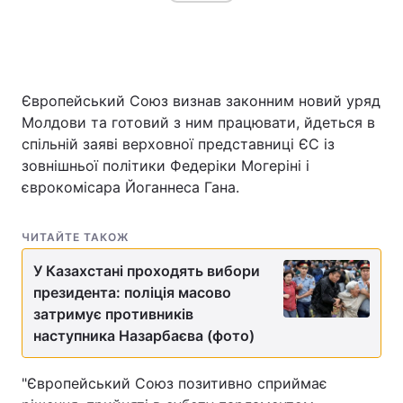
Головна
Війна
Європейський Союз визнав законним новий уряд
Україна
Політика
Молдови та готовий з ним працювати, йдеться в
спільній заяві верховної представниці ЄС із
Економіка
Світ
зовнішньої політики Федеріки Могеріні і
єврокомісара Йоганнеса Гана.
Спорт
Наука
Техно і зв'язок
Лайт
ЧИТАЙТЕ ТАКОЖ
У Казахстані проходять вибори
Зброя
Інциденти
президента: поліція масово
затримує противників
Здоров'я
Туризм
наступника Назарбаєва (фото)
Цікавинки
Погода
"Європейський Союз позитивно сприймає
Екологія
Регіони