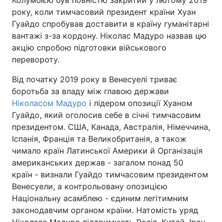
Колумбією був повністю закритий у лютому 2019
року, коли тимчасовий президент країни Хуан
Гуайдо спробував доставити в країну гуманітарні
вантажі з-за кордону. Ніколас Мадуро назвав цю
акцію спробою підготовки військового
перевороту.
Від початку 2019 року в Венесуелі триває
боротьба за владу між главою держави
Ніколасом Мадуро
і лідером опозиції Хуаном
Гуайдо, який оголосив себе в січні тимчасовим
президентом. США, Канада, Австралія, Німеччина,
Іспанія, Франція та Великобританія, а також
чимало країн Латинської Америки й Організація
американських держав - загалом понад 50
країн - визнали Гуайдо тимчасовим президентом
Венесуели, а контрольовану опозицією
Національну асамблею - єдиним легітимним
законодавчим органом країни. Натомість уряд