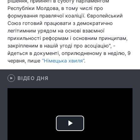
рішення, прийняті в суботу парламентом
Республіки Молдова, в тому числі про
Лонгріди
формування правлячої коаліції. Європейський
Союз готовий працювати з демократично
Відео з Youtube
Статті
легітимним урядом на основі взаємної
прихильності реформам і основним принципам,
Інтерв'ю
Думки
закріпленим в нашій угоді про асоціацію", -
йдеться в документі, оприлюдненому в неділю, 9
Архів
Вакансії
червня, пише
“Німецька хвиля”
.
Контакти
ВІДЕО ДНЯ
Послуги
Play