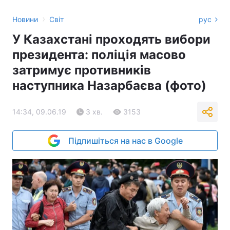
›
Новини
Світ
рус
У Казахстані проходять вибори
президента: поліція масово
затримує противників
наступника Назарбаєва (фото)
14:34, 09.06.19
3 хв.
3153
Підпишіться на нас в Google