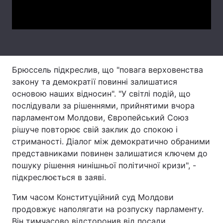
Video
Тема оформлення
Брюссель підкреслив, що "повага верховенства
закону та демократії повинні залишатися
основою наших відносин". "У світлі подій, що
послідували за рішеннями, прийнятими вчора
парламентом Молдови, Європейський Союз
рішуче повторює свій заклик до спокою і
стриманості. Діалог між демократично обраними
представниками повинен залишатися ключем до
пошуку рішення нинішньої політичної кризи", -
підкреслюється в заяві.
Тим часом Конституційний суд Молдови
продовжує наполягати на розпуску парламенту.
Він тимчасово відсторонив від посади