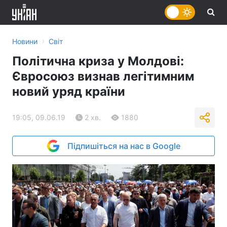
›
Новини
Світ
Політична криза у Молдові:
Євросоюз визнав легітимним
новий уряд країни
19:05, 09.06.19
2 хв.
1880
Підпишіться на нас в Google