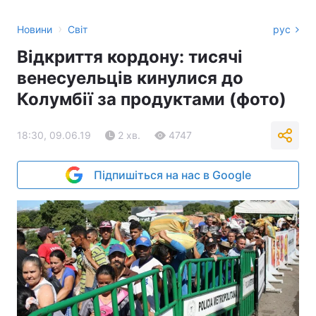
›
Новини
Світ
рус
Відкриття кордону: тисячі
венесуельців кинулися до
Колумбії за продуктами (фото)
18:30, 09.06.19
2 хв.
4747
Підпишіться на нас в Google