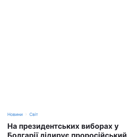
›
Новини
Світ
На президентських виборах у
Болгарії лідирує проросійський