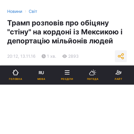
›
Новини
Світ
Трамп розповів про обіцяну
"стіну" на кордоні із Мексикою і
депортацію мільйонів людей
20:12, 13.11.16
1 хв.
2893
Підпишіться на нас в Google
RU
МОВА
ГОЛОВНА
РОЗДІЛИ
ПОГОДА
ЛАЙТ