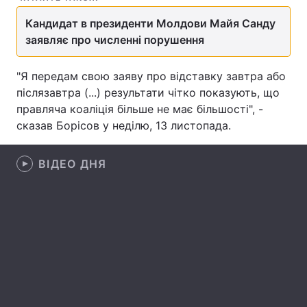
Кандидат в президенти Молдови Майя Санду
заявляє про численні порушення
Головна
Війна
"Я передам свою заяву про відставку завтра або
Україна
Політика
післязавтра (...) результати чітко показують, що
правляча коаліція більше не має більшості", -
Економіка
Світ
сказав Борісов у неділю, 13 листопада.
Спорт
Наука
ВІДЕО ДНЯ
Техно і зв'язок
Лайт
Зброя
Інциденти
Здоров'я
Туризм
Цікавинки
Погода
Екологія
Регіони