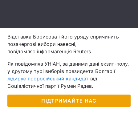
Лонгріди
Відео з Youtube
Статті
Відставка Борисова і його уряду спричинить
Інтерв'ю
Думки
позачергові вибори навесні,
повідомляє інформагенція Reuters.
Архів
Вакансії
Як повідомляв УНІАН, за даними дані екзит-полу,
Контакти
у другому турі виборів президента Болгарії
лідирує проросійський кандидат
від
Послуги
Соціалістичної партії Румен Радев.
ПІДТРИМАЙТЕ НАС