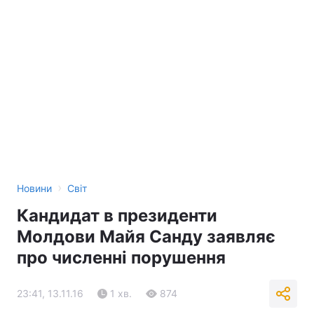
›
Новини
Світ
Кандидат в президенти
Молдови Майя Санду заявляє
про численні порушення
23:41, 13.11.16
1 хв.
874