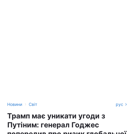
›
Новини
Світ
рус
Трамп має уникати угоди з
Путіним: генерал Годжес
попередив про ризик глобальної