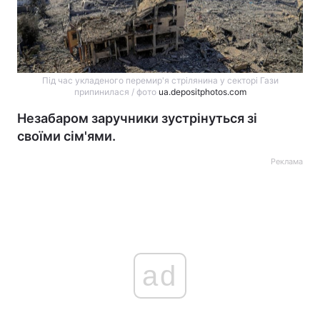
Під час укладеного перемир'я стрілянина у секторі Гази
припинилася / фото
ua.depositphotos.com
Незабаром заручники зустрінуться зі
своїми сім'ями.
Реклама
ad