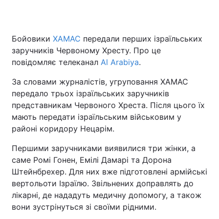
Бойовики
ХАМАС
передали перших ізраїльських
Головна
Війна
заручників Червоному Хресту. Про це
повідомляє телеканал
Al Arabiya
.
Україна
Політика
За словами журналістів, угруповання ХАМАС
Економіка
Світ
передало трьох ізраїльських заручників
представникам Червоного Хреста. Після цього їх
Спорт
Наука
мають передати ізраїльським військовим у
районі коридору Нецарім.
Техно і зв'язок
Лайт
Першими заручниками виявилися три жінки, а
Зброя
Інциденти
саме Ромі Гонен, Емілі Дамарі та Дорона
Штейнбрехер. Для них вже підготовлені армійські
Здоров'я
Туризм
вертольоти Ізраїлю. Звільнених доправлять до
Цікавинки
Погода
лікарні, де нададуть медичну допомогу, а також
вони зустрінуться зі своїми рідними.
Екологія
Регіони