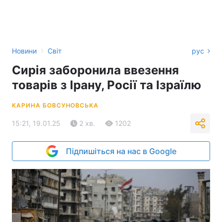
›
Новини
Світ
рус
Сирія заборонила ввезення
товарів з Ірану, Росії та Ізраїлю
КАРИНА БОВСУНОВСЬКА
15:21, 19.01.25
2 хв.
1202
Підпишіться на нас в Google