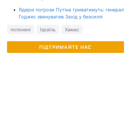
Ядерні погрози Путіна триватимуть: генерал
Годжес звинуватив Захід у безсиллі
полонені
Ізраїль
Хамас
ПІДТРИМАЙТЕ НАС