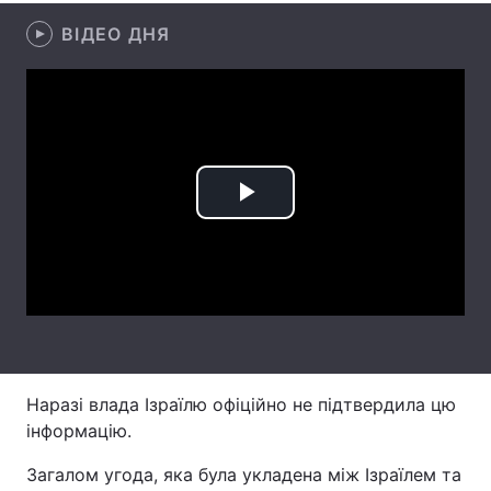
ВІДЕО ДНЯ
Лонгріди
Відео з Youtube
Статті
Інтерв'ю
Думки
Архів
Вакансії
Play
Контакти
Video
Послуги
Наразі влада Ізраїлю офіційно не підтвердила цю
інформацію.
Загалом угода, яка була укладена між Ізраїлем та