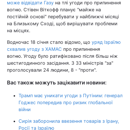
може відвідати Газу
на тлі угоди про припинення
вогню. Стівен Віткофф планує "майже на
постійній основі" перебувати у найближчі місяці
на Близькому Сході, щоб вирішувати проблеми
на місцях.
Водночас 18 січня стало відомо, що
уряд Ізраїлю
схвалив угоду з ХАМАС
про припинення
вогню. Угоду було ратифіковано після більш ніж
шестигодинного засідання. З 33 міністрів "за"
проголосували 24 людини, 8 - "проти".
Вас також можуть зацікавити новини:
Трамп має уникати угоди з Путіним: генерал
Годжес попередив про ризик глобальної
війни
Сирія заборонила ввезення товарів з Ірану,
Росії та Ізраїлю