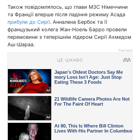
Також повідомлялось, що глави МЗС Німеччини
та Франції вперше після падіння режиму Асада
прибули до Сирії
. Анналена Бербок та її
французький колега Жан-Ноель Барро провели
перемовини з теперішнім лідером Сирії Ахмедом
Аш-Шараа.
Реклама