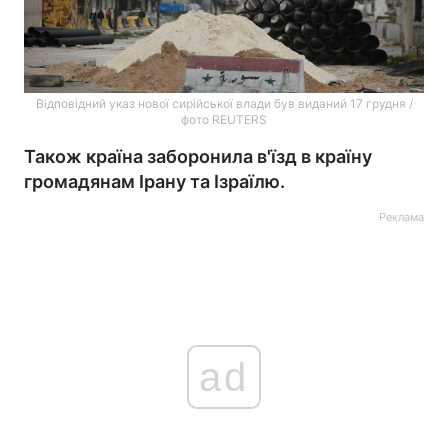
Відповідний указ нової сирійської влади був виданий 17 грудня /
фото REUTERS
Також країна заборонила в'їзд в країну
громадянам Ірану та Ізраїлю.
Реклама
ad