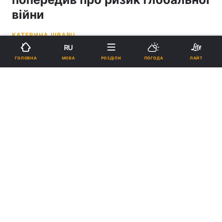
війни
КАТЕРИНА ШВАРЦ
RU
15:16, 19.01.25
3 хв.
2886
МОВА
ГОЛОВНА
РОЗДІЛИ
ПОГОДА
ЛАЙТ
Підпишіться на нас в Google
Захід має дати відсіч "російському звіру", заявив Годжес / колаж
УНІАН, фото t.me/otarnavskiy, УНІАН