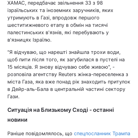
ХАМАС, передбачає звільнення 33 з 98
ізраїльських та іноземних заручників, яких
Тема оформлення
утримують в Газі, впродовж першого
шеститижневого етапу в обмін на тисячі
палестинських в'язнів, які перебувають у
в'язницях Ізраїлю.
"Я відчуваю, що нарешті знайшла трохи води,
щоб пити після того, як загубилася в пустелі на
15 місяців. Я знову відчуваю себе живою", -
розповіла агентству Reuters жінка-переселенка з
міста Газа, яка вже понад рік знаходить притулок
в Дейр-аль-Бала в центральній частині сектору
Гази.
Ситуація на Близькому Сході - останні
новини
Раніше повідомлялось, що
спецпосланник Трампа