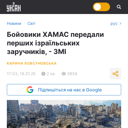
›
Новини
Світ
рус
Бойовики ХАМАС передали
перших ізраїльських
заручників, - ЗМІ
КАРИНА БОВСУНОВСЬКА
17:03, 19.01.25
2 хв.
3856
Підпишіться на нас в Google