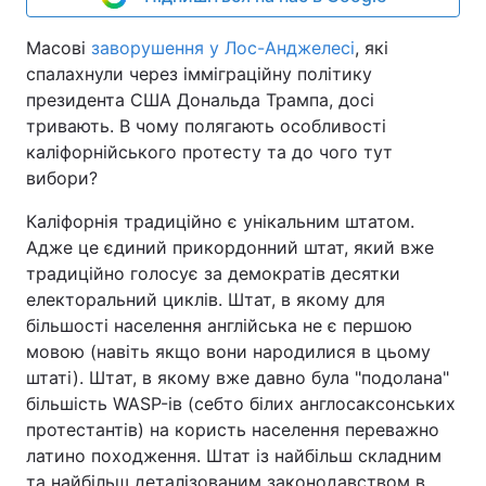
Масові
заворушення у Лос-Анджелесі
, які
спалахнули через імміграційну політику
президента США Дональда Трампа, досі
тривають. В чому полягають особливості
каліфорнійського протесту та до чого тут
вибори?
Каліфорнія традиційно є унікальним штатом.
Адже це єдиний прикордонний штат, який вже
традиційно голосує за демократів десятки
електоральний циклів. Штат, в якому для
більшості населення англійська не є першою
мовою (навіть якщо вони народилися в цьому
штаті). Штат, в якому вже давно була "подолана"
більшість WASP-ів (себто білих англосаксонських
протестантів) на користь населення переважно
латино походження. Штат із найбільш складним
та найбільш деталізованим законодавством в