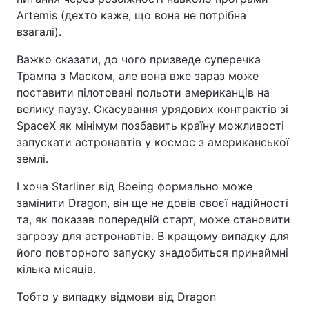
Artemis (дехто каже, що вона не потрібна
взагалі).
Важко сказати, до чого призведе суперечка
Трампа з Маском, але вона вже зараз може
поставити пілотовані польоти американців на
велику паузу. Скасування урядових контрактів зі
SpaceX як мінімум позбавить країну можливості
запускати астронавтів у космос з американської
землі.
І хоча Starliner від Boeing формально може
замінити Dragon, він ще не довів своєї надійності
та, як показав попередній старт, може становити
загрозу для астронавтів. В кращому випадку для
його повторного запуску знадобиться принаймні
кілька місяців.
Тобто у випадку відмови від Dragon