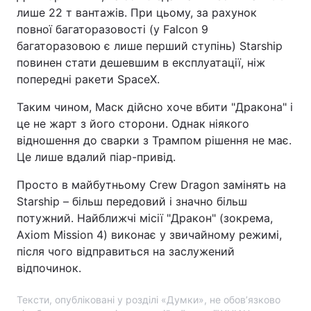
лише 22 т вантажів. При цьому, за рахунок
повної багаторазовості (у Falcon 9
багаторазовою є лише перший ступінь) Starship
повинен стати дешевшим в експлуатації, ніж
попередні ракети SpaceX.
Таким чином, Маск дійсно хоче вбити "‎Дракона"‎ і
це не жарт з його сторони. Однак ніякого
відношення до сварки з Трампом рішення не має.
Це лише вдалий піар-привід.
Просто в майбутньому Crew Dragon замінять на
Starship – більш передовий і значно більш
потужний. Найближчі місії "‎Дракон"‎ (зокрема,
Axiom Mission 4) виконає у звичайному режимі,
після чого відправиться на заслужений
відпочинок.
Тексти, опубліковані у розділі «Думки», не обов’язково