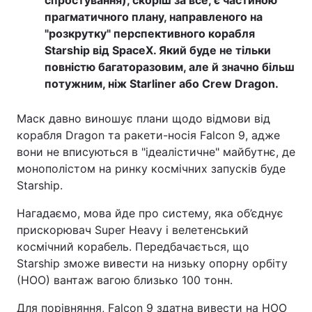
спростування), скоріш за все, є частиною
прагматичного плану, направленого на
"розкрутку" перспективного корабля
Starship від SpaceX. Який буде не тільки
повністю багаторазовим, але й значно більш
потужним, ніж Starliner або Crew Dragon.
Маск давно виношує плани щодо відмови від
корабля Dragon та ракети-носія Falcon 9, адже
вони не вписуються в "ідеалістичне" майбутнє, де
монополістом на ринку космічних запусків буде
Starship.
Нагадаємо, мова йде про систему, яка об’єднує
прискорювач Super Heavy і велетенський
космічний корабель. Передбачається, що
Starship зможе вивести на низьку опорну орбіту
(НОО) вантаж вагою близько 100 тонн.
Для порівняння, Falcon 9 здатна вивести на НОО