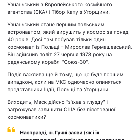
Узнаньський з Європейського космічного
агентства (ЄКА) і Тібор Капу з Угорщини.
Узнаньський стане першим польським
астронавтом, який вирушить у космос за понад
40 років. Досі там побував тільки один
космонавт із Польщі – Мирослав Гермашевський.
Він здійснив політ 27 червня 1978 року на
радянському кораблі "Союз-30".
Подія важлива ще й тому, що це буде першим
випадком, коли на МКС одночасно опиняться
представники Індії, Польщі та Угорщини.
Виходить, Маск дійсно "з'їхав з глузду" і
загрожував залишити США без пілотованої
космонавтики?
Насправді, ні. Гучні заяви (як і їх