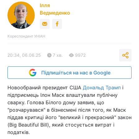
Ілля
Ведмеденко
Кореспондент УНІАН
20:34, 06.06.25
7 хв.
9972
Підпишіться на нас в Google
Новообраний президент США
Дональд Трамп
і
підприємець Ілон Маск влаштували публічну
сварку. Голова Білого дому заявив, що
"розчарувався" в бізнесмені після того, як Маск
піддав критиці його "великий і прекрасний" закон
(Big Beautiful Bill), який стосується витрат і
податків.