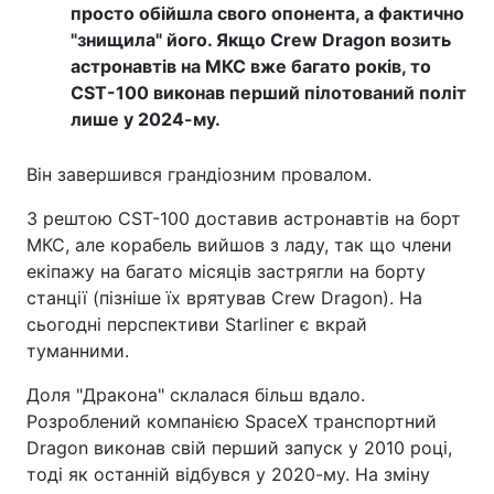
просто обійшла свого опонента, а фактично
"знищила
"
його. Якщо Сrew Dragon возить
астронавтів на МКС вже багато років, то
CST-100 виконав перший пілотований політ
лише у 2024-му.
Він завершився грандіозним провалом.
З рештою CST-100 доставив астронавтів на борт
МКС, але корабель вийшов з ладу, так що члени
екіпажу на багато місяців застрягли на борту
станції (пізніше їх врятував Сrew Dragon). На
сьогодні перспективи Starliner є вкрай
туманними.
Доля "Дракона" склалася більш вдало.
Розроблений компанією SpaceX транспортний
Dragon виконав свій перший запуск у 2010 році,
тоді як останній відбувся у 2020-му. На зміну