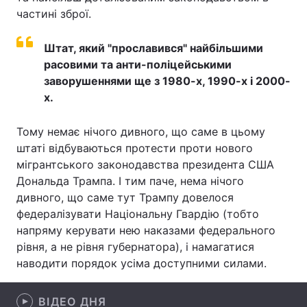
частині зброї.
Штат, який "прославився" найбільшими
Головна
Війна
расовими та анти-поліцейськими
заворушеннями ще з 1980-х, 1990-х і 2000-
Україна
Політика
х.
Економіка
Світ
Тому немає нічого дивного, що саме в цьому
штаті відбуваються протести проти нового
Спорт
Наука
мігрантського законодавства президента США
Техно і зв'язок
Лайт
Дональда Трампа. І тим паче, нема нічого
дивного, що саме тут Трампу довелося
Зброя
Інциденти
федералізувати Національну Гвардію (тобто
напряму керувати нею наказами федерального
Здоров'я
Туризм
рівня, а не рівня губернатора), і намагатися
наводити порядок усіма доступними силами.
Цікавинки
Погода
Екологія
Регіони
ВІДЕО ДНЯ