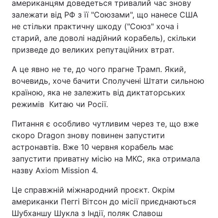
американцям доведеться тривалий час знову
залежати від РФ з її "Союзами", що нанесе США
не стільки практичну шкоду ("Союз" хоча і
старий, але доволі надійний корабель), скільки
призведе до великих репутаційних втрат.
А це явно не те, до чого прагне Трамп. Який,
вочевидь, хоче бачити Сполучені Штати сильною
країною, яка не залежить від диктаторських
режимів Китаю чи Росії.
Питання є особливо чутливим через те, що вже
скоро Dragon знову повинен запустити
астронавтів. Вже 10 червня корабель має
запустити приватну місію на МКС, яка отримала
назву Axiom Mission 4.
Це справжній міжнародний проєкт. Окрім
американки Пеггі Вітсон до місії приєднаються
Шубханшу Шукла з Індії, поляк Славош