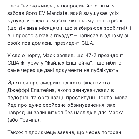
"Ілон "виснажився", я попросив його піти, я
забрав його EV Mandate, який змушував усіх
купувати електромобілі, які нікому не потрібні
(що він знав місяцями, що я збираюся зробити!), і
він просто з'їхав з глузду!" – написав в одному зі
своїх повідомлень президент США.
У свою чергу, Маск заявив, що 47-й президент
США фігурує у "файлах Епштейна". І що нібито
саме через це дані документи не публікують.
Йдеться про американського фінансиста
Джеффрі Епштейна, якого звинувачували в
педофілії та організації проституції. Тобто, мова
йде про дуже серйозне обвинувачення, яке
навряд чи залишиться без наслідків для Маска
(або Трампа).
Також підприємець заявив, що через погрози