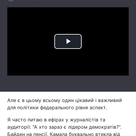
Лонгріди
Відео з Youtube
Статті
Інтерв'ю
Думки
Play
Архів
Вакансії
Video
Контакти
Послуги
Але є в цьому всьому один цікавий і важливий
для політики федерального рівня аспект.
Я часто питаю в ефірах у журналістів та
аудиторії: "А хто зараз є лідером демократів?".
Байден на пенсії, Камала буквально втекла від