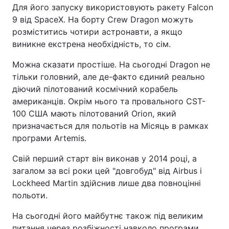
Для його запуску використовують ракету Falcon
9 від SpaceX. На борту Crew Dragon можуть
розміститись чотири астронавти, а якщо
виникне екстрена необхідність, то сім.
Можна сказати простіше. На сьогодні Dragon не
тільки головний, але де-факто єдиний реально
діючий пілотований космічний корабель
американців. Окрім нього та провального CST-
100 США мають пілотований Orion, який
призначається для польотів на Місяць в рамках
програми Artemis.
Свій перший старт він виконав у 2014 році, а
загалом за всі роки цей "довгобуд" від Airbus і
Lockheed Martin здійснив лише два повноцінні
польоти.
На сьогодні його майбутнє також під великим
питання через розбіжності навколо програми