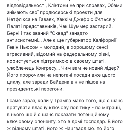
відповідальності, Клінтони не при справах, Обами
Тема оформлення
знімають свої продюсерські проекти для
Нетфлікса на Гаваях, Хаккім Джефріс б'ється у
Палаті представників, Чак Шуммер застарий,
Берні і так званий "Сквад" занадто
антисистемні… Але є ще губернатор Каліфорнії
Гевін Ньюсом - молодий, в хорошому сенсі
агресивний, відомий на федеральному рівні,
користується підтримкою в своєму штаті,
улюбленець Конгресу... Чим вам не новий лідер?
Його пророчили на непогані посади вже цього
циклу, але заради Байдена він не пішов на
президентські перегони.
І саме зараз, коли у Трампа мало того, що є шанс
врятувати власну ключову політику - по міграції,
в нього ще й є шанс показати потенційному
ключовому опоненту, хто в домі господар. В його
ж рідному штаті, його ж Нацгвардією, по його