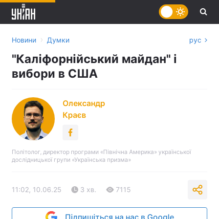
›
Новини
Думки
рус
"Каліфорнійський майдан" і
вибори в США
Олександр
Краєв
Політолог, директор програми «Північна Америка» української
дослідницької групи «Українська призма»
11:02, 10.06.25
3 хв.
7115
Підпишіться на нас в Google