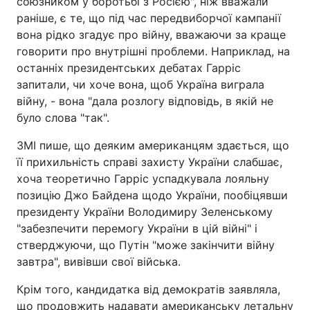
союзником у боротьбі з Росією", ніж вважали
раніше, є те, що під час передвиборчої кампанії
вона рідко згадує про війну, вважаючи за краще
говорити про внутрішні проблеми. Наприклад, на
останніх президентських дебатах Гарріс
запитали, чи хоче вона, щоб Україна виграла
війну, - вона "дала розлогу відповідь, в якій не
було слова "так".
ЗМІ пише, що деяким американцям здається, що
її прихильність справі захисту України слабшає,
хоча теоретично Гарріс успадкувала лояльну
позицію Джо Байдена щодо України, пообіцявши
президенту України Володимиру Зеленському
"забезпечити перемогу України в цій війні" і
стверджуючи, що Путін "може закінчити війну
завтра", вивівши свої війська.
Крім того, кандидатка від демократів заявляла,
що продовжить надавати американську летальну