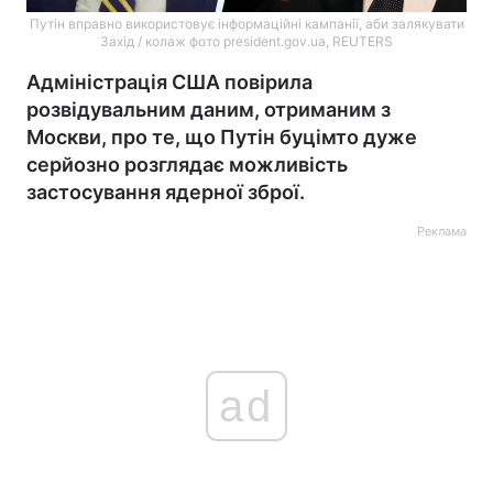
Путін вправно використовує інформаційні кампанії, аби залякувати
Захід / колаж фото president.gov.ua, REUTERS
Адміністрація США повірила
розвідувальним даним, отриманим з
Москви, про те, що Путін буцімто дуже
серйозно розглядає можливість
застосування ядерної зброї.
Реклама
ad