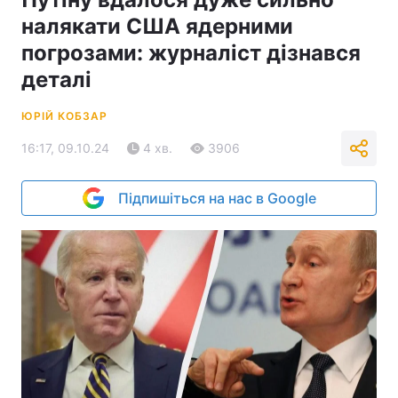
налякати США ядерними
погрозами: журналіст дізнався
деталі
ЮРІЙ КОБЗАР
16:17, 09.10.24
4 хв.
3906
Підпишіться на нас в Google