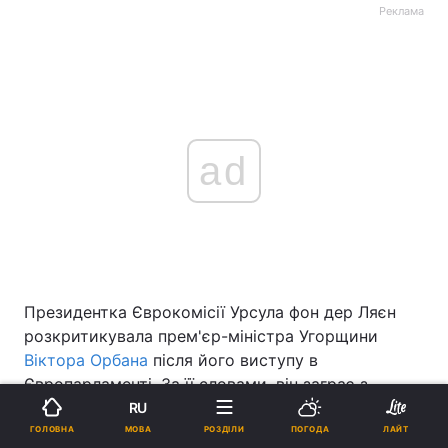
Реклама
ad
Президентка Єврокомісії Урсула фон дер Ляєн
розкритикувала прем'єр-міністра Угорщини
Віктора Орбана
після його виступу в
Європарламенті. За її словами, він заграє з
російським диктатором Володимиром Путіним,
RU
допускаючи іноземне втручання зі сторони РФ та
МОВА
ГОЛОВНА
РОЗДІЛИ
ПОГОДА
ЛАЙТ