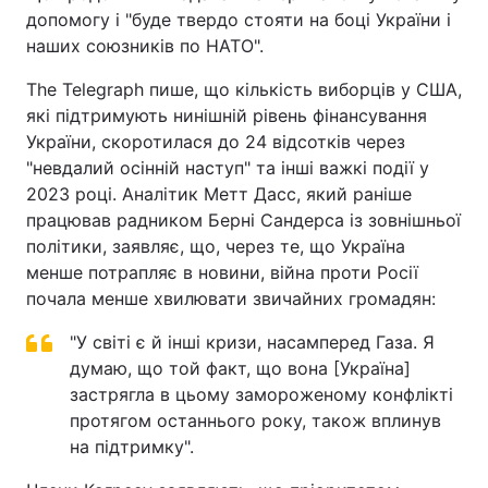
допомогу і "буде твердо стояти на боці України і
наших союзників по НАТО".
The Telegraph пише, що кількість виборців у США,
які підтримують нинішній рівень фінансування
України, скоротилася до 24 відсотків через
"невдалий осінній наступ" та інші важкі події у
2023 році. Аналітик Метт Дасс, який раніше
працював радником Берні Сандерса із зовнішньої
політики, заявляє, що, через те, що Україна
менше потрапляє в новини, війна проти Росії
почала менше хвилювати звичайних громадян:
"У світі є й інші кризи, насамперед Газа. Я
думаю, що той факт, що вона [Україна]
застрягла в цьому замороженому конфлікті
протягом останнього року, також вплинув
на підтримку".