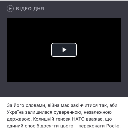
ВІДЕО ДНЯ
Лонгріди
Відео з Youtube
Статті
Інтерв'ю
Думки
Архів
Вакансії
Play
Контакти
Video
Послуги
За його словами, війна має закінчитися так, аби
Україна залишилася суверенною, незалежною
державою. Колишній генсек НАТО вважає, що
єдиний спосіб досягти цього – переконати Росію,