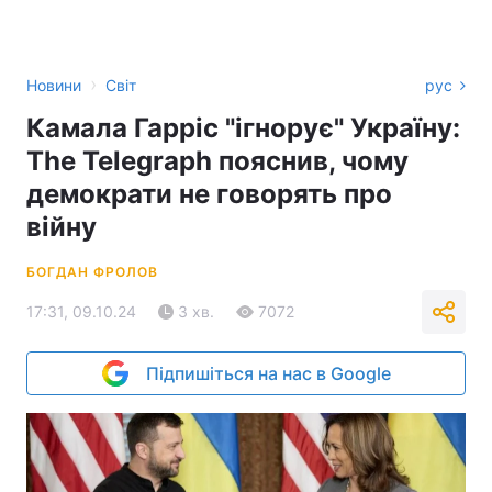
›
Новини
Світ
рус
Камала Гарріс "ігнорує" Україну:
The Telegraph пояснив, чому
демократи не говорять про
війну
БОГДАН ФРОЛОВ
17:31, 09.10.24
3 хв.
7072
Підпишіться на нас в Google