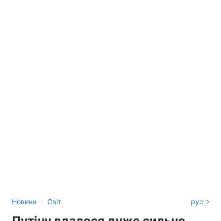
›
Новини
Світ
рус
Путіну вдалося дуже сильно