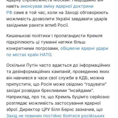
навіть
анонсував зміну ядерної доктрини
РФ
саме в той час, коли на Заході обговорюють
можливість дозволити Україні завдавати ударів
західними ракети вглиб Росії.
Кишенькові політики і пропагандисти Кремля
підкріплюють ці туманні натяки більш
конкретними погрозами,
обіцяючи ядерні удари
по містах країн НАТО
.
Оскільки Путін часто вдається до інформаційних
та дезінформаційних кампаній, проведенню яких
він навчився в часи свої служби в КДБ, можна
припустити, що Росія може свідомо "годувати"
західні розвідки брехливими "інсайдами".
Наприклад, про те, що Кремль буцімто серйозно
розглядає можливість застосування ядерної
зброї. Директор ЦРУ Білл Бернс зазначив, що
Захід не повинен постійно боятися російських