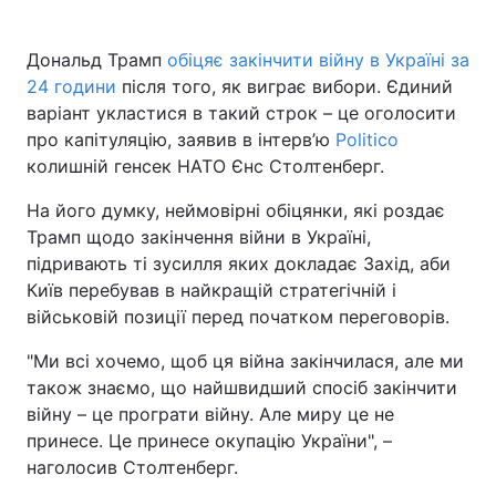
Дональд Трамп
обіцяє закінчити війну в Україні за
24 години
після того, як виграє вибори. Єдиний
Головна
Війна
варіант укластися в такий строк – це оголосити
про капітуляцію, заявив в інтерв’ю
Politico
Україна
Політика
колишній генсек НАТО Єнс Столтенберг.
Економіка
Світ
На його думку, неймовірні обіцянки, які роздає
Трамп щодо закінчення війни в Україні,
Спорт
Наука
підривають ті зусилля яких докладає Захід, аби
Київ перебував в найкращій стратегічній і
Техно і зв'язок
Лайт
військовій позиції перед початком переговорів.
Зброя
Інциденти
"Ми всі хочемо, щоб ця війна закінчилася, але ми
також знаємо, що найшвидший спосіб закінчити
Здоров'я
Туризм
війну – це програти війну. Але миру це не
Цікавинки
Погода
принесе. Це принесе окупацію України", –
наголосив Столтенберг.
Екологія
Регіони