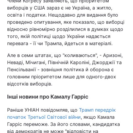
Члени Когресу заявляють, що пріоритетом
виборців у США зараз є не Україна, а житло,
освіта і податки. Нещодавно для видання було
проведено опитування, яке показало, що виборці
відносно рівномірно розділилися в думках щодо
того, якій політиці щодо України надається
перевага - її чи Трампа, йдеться в матеріалі.
Але в семи штатах, що "коливаються", - Аризоні,
Неваді, Мічигані, Північній Кароліні, Джорджії та
Пенсільванії - зовнішня політика й оборона є
головним пріоритетом лише для одного-двох
відсотків виборців.
Інші новини про Камалу Гарріс
Раніше УНІАН повідомляв, що
Трамп передрік
початок Третьої Світової війни
, якщо Камала
Гарріс переможе. За його словами, кандидатка
від демократів не може "відповісти на