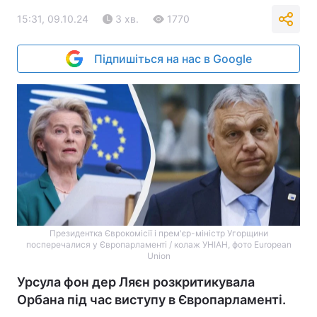
15:31, 09.10.24
3 хв.
1770
Підпишіться на нас в Google
Президентка Єврокомісії і прем'єр-міністр Угорщини
посперечалися у Європарламенті / колаж УНІАН, фото European
Union
Урсула фон дер Ляєн розкритикувала
Орбана під час виступу в Європарламенті.