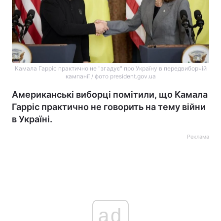
Камала Гарріс практично не "згадує" про Україну в передвиборчій
кампанії / фото president.gov.ua
Американські виборці помітили, що Камала
Гарріс практично не говорить на тему війни
в Україні.
Реклама
ad