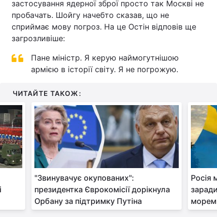
застосування ядерної зброї просто так Москві не
пробачать. Шойгу начебто сказав, що не
сприймає мову погроз. На це Остін відповів ще
загрозливіше:
Пане міністр. Я керую наймогутнішою
армією в історії світу. Я не погрожую.
ЧИТАЙТЕ ТАКОЖ:
и
"Звинувачує окупованих":
Росія 
і
президентка Єврокомісії дорікнула
заради
Орбану за підтримку Путіна
морем,