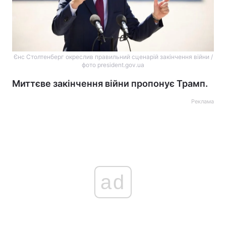
Єнс Столтенберг окреслив правильний сценарій закінчення війни /
фото president.gov.ua
Миттєве закінчення війни пропонує Трамп.
Реклама
ad