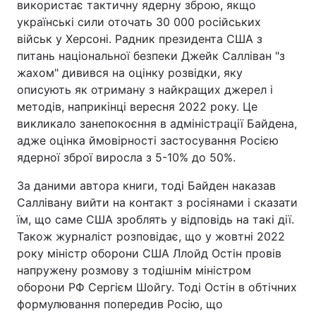
використає тактичну ядерну зброю, якщо
українські сили оточать 30 000 російських
військ у Херсоні. Радник президента США з
питань національної безпеки Джейк Салліван "з
жахом" дивився на оцінку розвідки, яку
описують як отриману з найкращих джерел і
методів, наприкінці вересня 2022 року. Це
викликало занепокоєння в адміністрації Байдена,
адже оцінка ймовірності застосування Росією
ядерної зброї виросла з 5-10% до 50%.
За даними автора книги, тоді Байден наказав
Саллівану вийти на контакт з росіянами і сказати
їм, що саме США зроблять у відповідь на такі дії.
Також журналіст розповідає, що у жовтні 2022
року міністр оборони США Ллойд Остін провів
напружену розмову з тодішнім міністром
оборони РФ Сергієм Шойгу. Тоді Остін в обтічних
формулювання попередив Росію, що