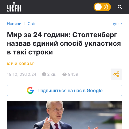
›
Новини
Світ
рус
Мир за 24 години: Столтенберг
назвав єдиний спосіб укластися
в такі строки
ЮРІЙ КОБЗАР
19:10, 09.10.24
2 хв.
9459
Підпишіться на нас в Google