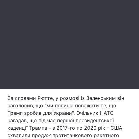
Лонгріди
Відео з Youtube
Статті
Інтерв'ю
Думки
Архів
Вакансії
Контакти
Послуги
За словами Рютте, у розмові із Зеленським він
наголосив, що "ми повинні поважати те, що
Трамп зробив для України". Очільник НАТО
нагадав, що під час першої президентської
каденції Трампа - з 2017-го по 2020 рік - США
схвалили продаж протитанкового ракетного