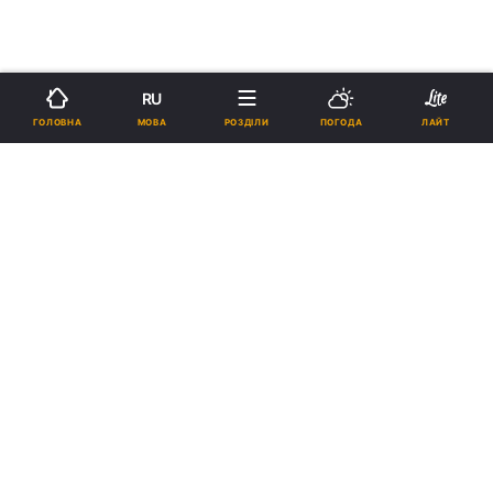
RU
МОВА
ГОЛОВНА
РОЗДІЛИ
ПОГОДА
ЛАЙТ
›
Новини
Світ
рус
Чи зможе Трамп зупинити вже
оплачену військову допомогу
для України: прогноз експерта