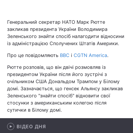
Генеральний секретар НАТО Марк Рютте
Головна
Війна
закликав президента України Володимира
Зеленського знайти спосіб налагодити відносини
Україна
Політика
із адміністрацією Сполучених Штатів Америки.
Економіка
Світ
Про це повідомляють
ВВС
і
CGTN America
.
Спорт
Наука
Рютте розповів, що він двічі розмовляв із
президентом України після його зустрічі з
Техно і зв'язок
Лайт
очільником США Дональдом Трампом у Білому
домі. Зазначається, що генсек Альянсу закликав
Зброя
Інциденти
Зеленського "знайти спосіб" відновити свої
стосунки з американським колегою після
Здоров'я
Туризм
сутички в Білому домі.
Цікавинки
Погода
ВІДЕО ДНЯ
Екологія
Регіони