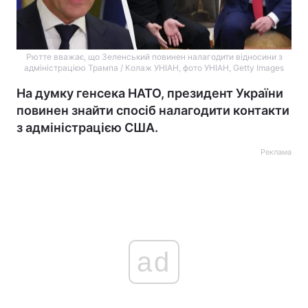
Рютте вважає, що Зеленський повинен налагодити відносини з
адміністрацією Трампа / Колаж УНІАН, фото УНІАН, Getty Images
На думку генсека НАТО, президент України
повинен знайти спосіб налагодити контакти
з адміністрацією США.
Реклама
ad