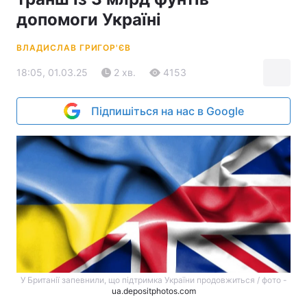
допомоги Україні
ВЛАДИСЛАВ ГРИГОР'ЄВ
18:05, 01.03.25
2 хв.
4153
Підпишіться на нас в Google
У Британії запевнили, що підтримка України продовжиться / фото -
ua.depositphotos.com