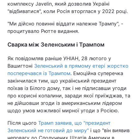
комплексу Javelin, який дозволив Україні
Тема оформлення
"відбиватися", коли Росія вторглася у 2022 році.
"Ми дійсно повинні віддати належне Трампу", -
процитувало Рютте видання.
Сварка між Зеленським і Трампом
Як повідомляв раніше УНІАН, 28 лютого у
Вашигтоні
Зеленський в прямому етері жорстко
посперечався із Трампом
. Емоційна суперечка
закінчилася тим, що український президент
поїхав із Білого дому, так і не підписавши угоди
про корисні копалини, заради якої приїжджав, та
не дійшовши згоди із американським лідером
щодо умов можливої мирної угоди з Росією.
Після цього
Трамп заявив, що "президент
Зеленський не готовий до миру"
і що "він виявив
неповагу до Сполучених Штатів Америки в