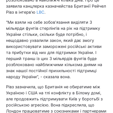
розблоковано в найближчі кілька днів. Про це
заявила канцлерка казначейства Британії Рейчел
Рівз в інтерв'ю
LBC
.
"Ми взяли на себе зобов'язання виділяти 3
мільярди фунтів стерлінгів на рік на підтримку
України стільки, скільки буде потрібно, і
нещодавно ухвалили закон, який дає змогу
використовувати заморожені російські активи
та прибутки від них для підтримки України. І
перший транш із цих 3 мільярдів фунтів буде
розблоковано найближчими кількома днями на
знак нашої постійної прихильності підтримці
народу України", - сказала вона.
Рівз зазначила, що Британія не обиратиме між
Україною і США на тлі конфлікту в Білому домі,
але продовжить підтримувати Київ у боротьбі з
російською агресією. Вона підкреслила, що
Лондон працюватиме з союзниками і партнерами