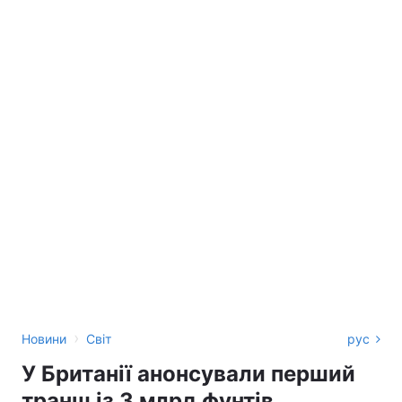
›
Новини
Світ
рус
У Британії анонсували перший
транш із 3 млрд фунтів