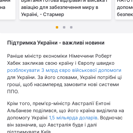
кання
Британія готова відправити війська і
НАТО г
 на
авіацію для забезпечення миру в
допомо
Україні, - Стармер
безпек
Підтримка України - важливі новини
Раніше міністр економіки Німеччини Роберт
Хабек закликав свою країну і Європу швидко
розблокувати 3 млрд євро військової допомоги
для України. За його словами, Україні потрібні ці
гроші, щоб насамперед замовити нові системи
ППО.
Крім того, прем'єр-міністр Австралії Ентоні
Альбанезе поділився, що його країна виділила на
допомогу Україні
1,5 мільярда доларів
. Водночас
він зазначив, що Австралія буде і далі
підтримувати Київ.