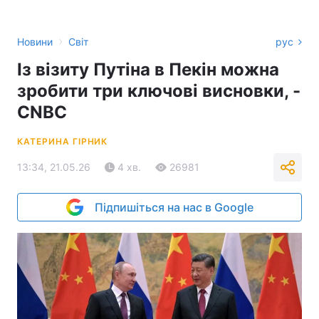
›
Новини
Світ
рус
Із візиту Путіна в Пекін можна
зробити три ключові висновки, -
CNBC
КАТЕРИНА ГІРНИК
13:34, 21.05.26
4 хв.
26981
Підпишіться на нас в Google