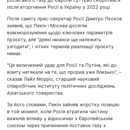
російського газу до Європи суттєво скоротився
після вторгнення Росії в Україну у 2022 році.
Після саміту прес-секретар Росії Дмитро Пєсков
заявив, що Пекін і Москва досягли
взаєморозуміння щодо ключових параметрів
проєкту, але "деякі нюанси ще належить
узгодити", і чітких термінів реалізації проєкту
немає.
"Це величезний удар для Росії та Путіна, які до
візиту натякали на те, що прорив уже близько", –
сказав Лайл Морріс, старший науковий
співробітник Інституту політичних досліджень
Азіатського товариства.
За його словами, Пекін зайняв жорстку позицію
в той момент, коли Росія втратила частину
важелів впливу у відносинах з Європейським
союзом через припинення поставок газу з