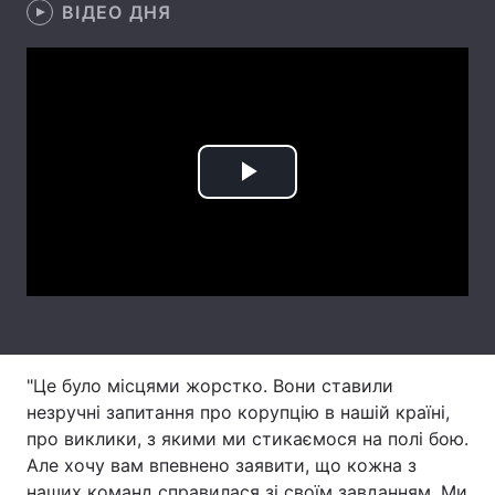
ВІДЕО ДНЯ
Лонгріди
Відео з Youtube
Статті
Інтерв'ю
Думки
Play
Архів
Вакансії
Video
Контакти
Послуги
"Це було місцями жорстко. Вони ставили
незручні запитання про корупцію в нашій країні,
про виклики, з якими ми стикаємося на полі бою.
Але хочу вам впевнено заявити, що кожна з
наших команд справилася зі своїм завданням. Ми