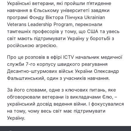
Українські ветерани, які пройшли п’ятиденне
навчання в Єльському університеті завдяки
програмі Фонду Віктора Пінчука Ukrainian
Veterans Leadership Program, переконали
Головна
Війна
тамтешніх професорів у тому, що США та увесь
світ мають підтримувати Україну у боротьбі з
Україна
Політика
російською агресією.
Економіка
Світ
Про це розповів в ефірі ICTV начальник медичної
служби 7-го корпусу швидкого реагування
Спорт
Наука
Десантно-штурмових військ України Олександр
Техно і зв'язок
Лайт
Фальштинський, один з учасників навчання.
За його словами, одне з ключових питань, яке
Зброя
Інциденти
обговорювали ветерани із викладачами Єлю, –
Здоров'я
Туризм
український досвід ведення війни. І фокусувалися
на тому, чому весь світ має підтримувати
Цікавинки
Погода
Україну.
Екологія
Регіони