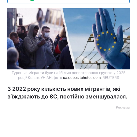
Турецькі мігранти були найбільш депортованою групою у 2025
році/ Колаж УНІАН, фото
ua.depositphotos.com
, REUTERS
З 2022 року кількість нових мігрантів, які
в'їжджають до ЄС, постійно зменшувалася.
Реклама