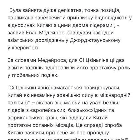
"Була зайнята дуже делікатна, тонка позиція,
покликана забезпечити приблизну відповідність у
відносинах Китаю з цими двома лідерами", –
заявив Еван Медейрос, завідувач кафедри
азіатських досліджень у Джорджтаунському
університеті.
За словами Медейроса, для Сі Цзіньпіна ці два
візити поспіль підкреслили його зростаючу роль
у глобальних подіях.
"Сі Цзіньпін явно намагається позиціонувати
Китай як незамінну зовнішню силу в міжнародній
політиці", – сказав він, маючи на увазі безліч
лідерів з європейських, близькосхідних та
африканських країн, які відвідали Китай
протягом останніх місяців. Це справді спроба
Китаю заявити про себе як про провідну