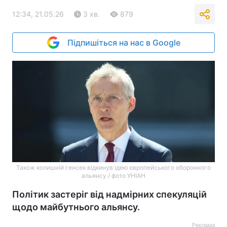
12:34, 21.05.26
3 хв.
879
Підпишіться на нас в Google
Також колишній генсек відкинув ідею європейського оборонного
альянсу / фото УНІАН
Політик застеріг від надмірних спекуляцій
щодо майбутнього альянсу.
Реклама