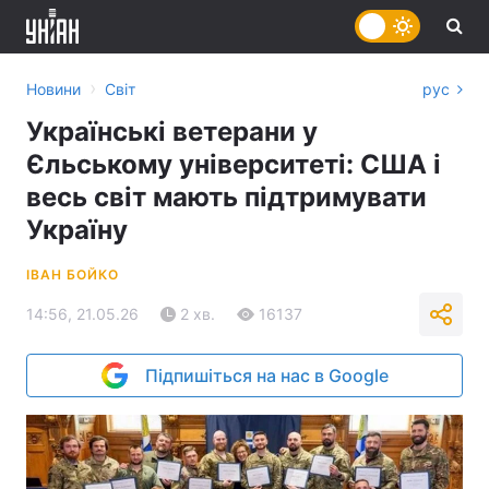
›
Новини
Світ
рус
Українські ветерани у
Єльському університеті: США і
весь світ мають підтримувати
Україну
ІВАН БОЙКО
14:56, 21.05.26
2 хв.
16137
Підпишіться на нас в Google