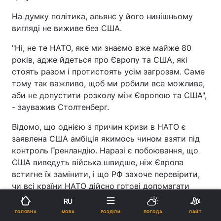
На думку політика, альянс у його нинішньому
вигляді не виживе без США.
"Ні, не те НАТО, яке ми знаємо вже майже 80
років, адже йдеться про Європу та США, які
стоять разом і протистоять усім загрозам. Саме
тому так важливо, щоб ми робили все можливе,
аби не допустити розколу між Європою та США",
- зауважив Столтенберг.
Відомо, що однією з причин кризи в НАТО є
заявлена США амбіція якимось чином взяти під
контроль Гренландію. Наразі є побоювання, що
США виведуть війська швидше, ніж Європа
встигне їх замінити, і що РФ захоче перевірити,
чи всі країни НАТО дійсно готові допомагати
одна одній у разі нападу.
RU
МОВА
ГОЛОВНА
РОЗДІЛИ
ПОГОДА
ЛАЙТ
Водночас Столтенберг застеріг від надмірних