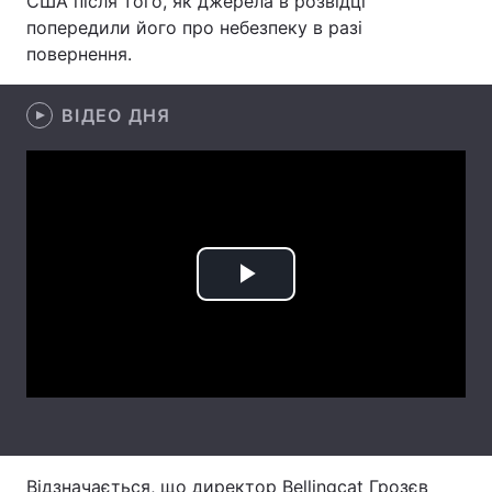
США після того, як джерела в розвідці
попередили його про небезпеку в разі
Лонгріди
повернення.
Відео з Youtube
Статті
ВІДЕО ДНЯ
Інтерв'ю
Думки
Архів
Вакансії
Контакти
Play
Послуги
Video
Відзначається, що директор Bellingcat Грозєв