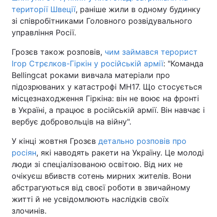
території Швеції
, раніше жили в одному будинку
зі співробітниками Головного розвідувального
управління Росії.
Грозєв також розповів,
чим займався терорист
Ігор Стрєлков-Гіркін у російській армії
: "Команда
Bellingcat роками вивчала матеріали про
підозрюваних у катастрофі MH17. Що стосується
місцезнаходження Гіркіна: він не воює на фронті
в Україні, а працює в російській армії. Він навчає і
вербує добровольців на війну".
У кінці жовтня Грозєв
детально розповів про
росіян
, які наводять ракети на Україну. Це молоді
люди зі спеціалізованою освітою. Від них не
очікуєш вбивств сотень мирних жителів. Вони
абстрагуються від своєї роботи в звичайному
житті й не усвідомлюють наслідків своїх
злочинів.