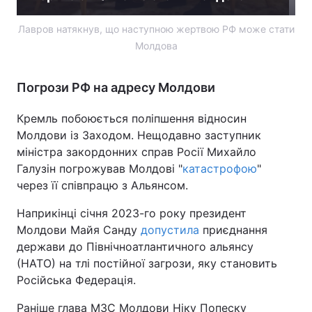
Лавров натякнув, що наступною жертвою РФ може стати
Молдова
Погрози РФ на адресу Молдови
Кремль побоюється поліпшення відносин
Молдови із Заходом. Нещодавно заступник
міністра закордонних справ Росії Михайло
Галузін погрожував Молдові "
катастрофою
"
через її співпрацю з Альянсом.
Наприкінці січня 2023-го року президент
Молдови Майя Санду
допустила
приєднання
держави до Північноатлантичного альянсу
(НАТО) на тлі постійної загрози, яку становить
Російська Федерація.
Раніше глава МЗС Молдови Ніку Попеску