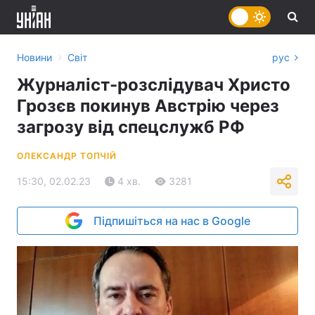
›
Новини
Світ
рус
Журналіст-розслідувач Христо
Грозєв покинув Австрію через
загрозу від спецслужб РФ
ОЛЕКСАНДР ТОПЧІЙ
15:30, 02.02.23
4 хв.
3281
Підпишіться на нас в Google