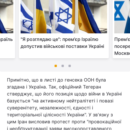
раїль
"Я розглядаю це": прем'єр Ізраїлю
Прем'є
допустив військові поставки Україні
посере
Москв
Примітно, що в листі до генсека ООН була
згадана і Україна. Так, офіційний Тегеран
стверджує, що його позиція щодо війни в Україні
базується "на активному нейтралітеті і повазі
суверенітету, незалежності, єдності і
територіальної цілісності України". У зв'язку з
цим Іран висловив протест проти "провокаційної
і необґрунтованої заяви високопоставленого