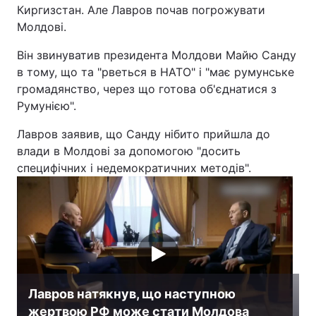
Киргизстан. Але Лавров почав погрожувати
Молдові.
Він звинуватив президента Молдови Майю Санду
в тому, що та "рветься в НАТО" і "має румунське
громадянство, через що готова об'єднатися з
Румунією".
Лавров заявив, що Санду нібито прийшла до
влади в Молдові за допомогою "досить
специфічних і недемократичних методів".
Лавров натякнув, що наступною
жертвою РФ може стати Молдова