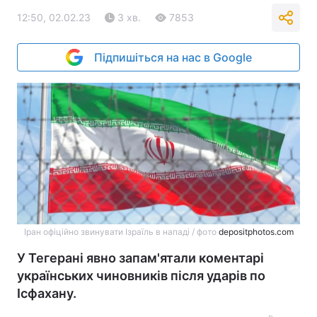
12:50, 02.02.23
3 хв.
7853
Підпишіться на нас в Google
Іран офіційно звинувати Ізраїль в нападі / фото
depositphotos.com
У Тегерані явно запам'ятали коментарі
українських чиновників після ударів по
Ісфахану.