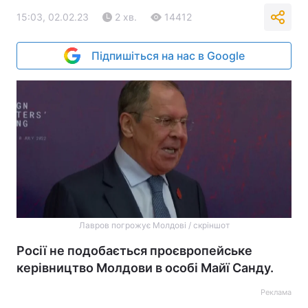
15:03, 02.02.23
2 хв.
14412
Підпишіться на нас в Google
Лавров погрожує Молдові / скріншот
Росії не подобається проєвропейське
керівництво Молдови в особі Майї Санду.
Реклама