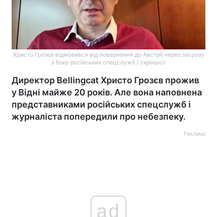
Христо Грозєв відмовився від повернення до Австрії через загрозу
з боку російських спецслужб / скріншот
Директор Bellingcat Христо Грозєв прожив
у Відні майже 20 років. Але вона наповнена
представниками російських спецслужб і
журналіста попередили про небезпеку.
Реклама
ad