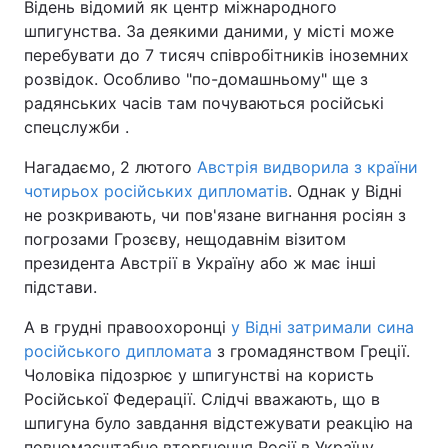
Відень відомий як центр міжнародного
шпигунства. За деякими даними, у місті може
перебувати до 7 тисяч співробітників іноземних
розвідок. Особливо "по-домашньому" ще з
радянських часів там почуваються російські
спецслужби .
Нагадаємо, 2 лютого
Австрія видворила з країни
чотирьох російських дипломатів
. Однак у Відні
не розкривають, чи пов'язане вигнання росіян з
погрозами Грозєву, нещодавнім візитом
президента Австрії в Україну або ж має інші
підстави.
А в грудні правоохоронці
у Відні затримали сина
російського дипломата
з громадянством Греції.
Чоловіка підозрює у шпигунстві на користь
Російської Федерації. Слідчі вважають, що в
шпигуна було завдання відстежувати реакцію на
повномасштабне вторгнення Росії в Україну.