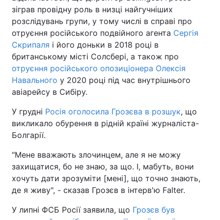
зіграв провідну роль в низці найгучніших
Тема оформлення
розслідувань групи, у тому числі в справі про
отруєння російського подвійного агента
Сергія
Скрипаля
і його доньки в 2018 році в
британському місті Солсбері, а також про
отруєння російського опозиціонера Олексія
Навального
у 2020 році під час внутрішнього
авіарейсу в Сибіру.
У грудні
Росія оголосила Грозєва в розшук
, що
викликало обурення в рідній країні журналіста-
Болгарії.
"Мене вважають злочинцем, але я не можу
захищатися, бо не знаю, за що. І, мабуть, вони
хочуть дати зрозуміти [мені], що точно знають,
де я живу", - сказав Грозєв в інтерв'ю Falter.
У липні ФСБ Росії заявила, що
Грозєв був