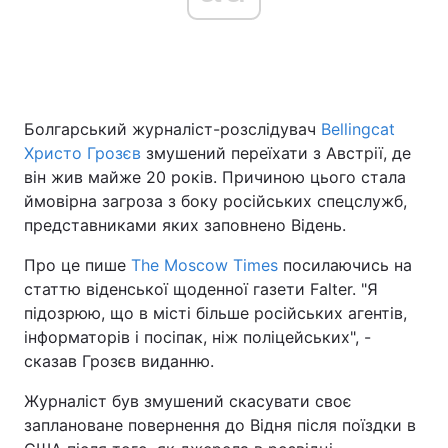
Головна
Війна
Болгарський журналіст-розслідувач
Bellingcat
Україна
Політика
Христо Грозєв
змушений переїхати з Австрії, де
Економіка
Світ
він жив майже 20 років. Причиною цього стала
ймовірна загроза з боку російських спецслужб,
Спорт
Наука
представниками яких заповнено Відень.
Техно і зв'язок
Лайт
Про це пише
The Moscow Times
посилаючись на
статтю віденської щоденної газети Falter. "Я
Зброя
Інциденти
підозрюю, що в місті більше російських агентів,
інформаторів і посіпак, ніж поліцейських", -
Здоров'я
Туризм
сказав Грозєв виданню.
Цікавинки
Погода
Журналіст був змушений скасувати своє
заплановане повернення до Відня після поїздки в
Екологія
Регіони