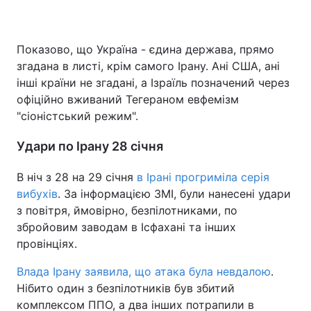
Показово, що Україна - єдина держава, прямо
згадана в листі, крім самого Ірану. Ані США, ані
інші країни не згадані, а Ізраїль позначений через
офіційно вживаний Тегераном евфемізм
"сіоністський режим".
Удари по Ірану 28 січня
В ніч з 28 на 29 січня
в Ірані прогриміла серія
вибухів
. За інформацією ЗМІ, були нанесені удари
з повітря, ймовірно, безпілотниками, по
збройовим заводам в Ісфахані та інших
провінціях.
Влада Ірану заявила, що атака була невдалою
.
Нібито один з безпілотників був збитий
комплексом ППО, а два інших потрапили в