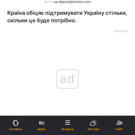
фото
ua.depositphotos.com
Країна обіцяє підтримувати Україну стільки,
скільки це буде потрібно.
Реклама
ad
Уряд Норвегії
розглядає можливість передачі
RU
Україні броньованої багатоцільової машини CV90
МОВА
ГОЛОВНА
РОЗДІЛИ
ПОГОДА
ЛАЙТ