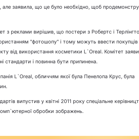
 але заявила, що це було необхідно, щоб продемонстру
т з реклами вирішив, що постери з Робертс і Терлінгто
користанням "фотошопу" і тому можуть ввести покупців
ту від використання косметики L`Oreal. Комітет заяви
і стандарти і повинна бути припинена.
панія L`Oreal, обличчям якої була Пенелопа Крус, була
ин.
дартів випустив у квітні 2011 року спеціальне керівниц
омп`ютерної обробки зображень.