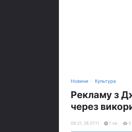
›
Новини
Культура
Рекламу з Д
через викор
08:21, 28.07.11
1 хв.
5