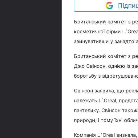
Підпиш
Британський комітет з р
косметичної фірми L`Orea
звинувативши у занадто 
Британський комітет з ре
Джо Свінсон, однією із за
боротьбу з відретушован
Свінсон заявила, що рекл
належать L`Oreal, предст
пантелику. Свінсон також 
природи, і тому їхні обл
Компанія L`Oreal визнала