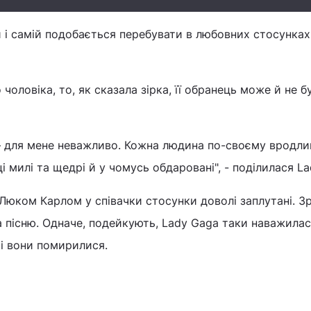
їй і самій подобається перебувати в любовних стосунках
чоловіка, то, як сказала зірка, її обранець може й не б
– для мене неважливо. Кожна людина по-своєму вродли
і милі та щедрі й у чомусь обдаровані", - поділилася L
Люком Карлом у співачки стосунки доволі заплутані. Зр
а пісню. Одначе, подейкують, Lady Gaga таки наважилас
 і вони помирилися.