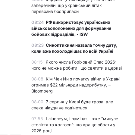
заперечили, що український літак
перевозив боєприпаси
08:24
РФ використовує українських
військовополонених для формування
бойових підрозділів, - ISW
08:23
Синоптикиня назвала точну дату,
коли вже похолоднішає по всій Україні
08:15
Якого числа Горіховий Спас 2026:
чого не можна робити і що святити в церкві
08:08
Кім Чен Ин з початку війни в Україні
отримав $22 мільярди надприбутку, –
Bloomberg
и
08:00
7 серпня у Києві буде гроза, але
спека нікуди не подінеться
07:55
І лінолеум, і ламінат – вже "минуле
століття та колгосп": що краще обрати у
2026 році