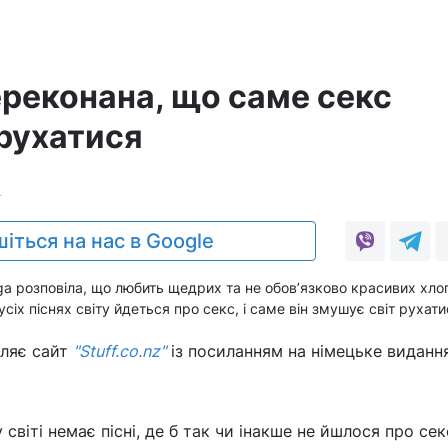
ереконана, що саме секс
 рухатися
4
іться на нас в Google
a розповіла, що любить щедрих та не обов’язково красивих хлоп
усіх піснях світу йдеться про секс, і саме він змушує світ рухати
мляє сайт
"Stuff.co.nz"
із посиланням на німецьке видання
 світі немає пісні, де б так чи інакше не йшлося про сек