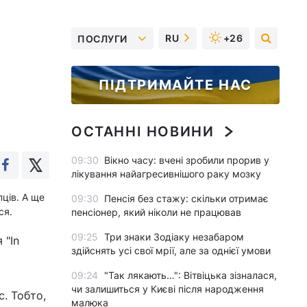
RU
+26
ПОСЛУГИ
ПІДТРИМАЙТЕ НАС
ОСТАННІ НОВИНИ
09:30
Вікно часу: вчені зробили прорив у
лікування найагресивнішого раку мозку
ців. А ще
09:30
Пенсія без стажу: скільки отримає
ся.
пенсіонер, який ніколи не працював
09:25
Три знаки Зодіаку незабаром
 "In
здійснять усі свої мрії, але за однієї умови
09:24
"Так лякають…": Вітвіцька зізналася,
чи залишиться у Києві після народження
с. Тобто,
малюка