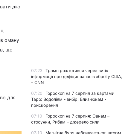
вати дію
н,
 в оману
в, що
07:23
Трамп розлютився через витік
інформації про дефіцит запасів зброї у США,
– CNN
07:20
Гороскоп на 7 серпня за картами
тво для
Таро: Водоліям - вибір, Близнюкам -
прискорення
07:10
Гороскоп на 7 серпня: Овнам –
стосунки, Рибам – джерело сили
07:10
Магнітна буря наближається: шторм