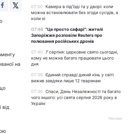
07:50
Камера в під'їзді та у дворі: коли
можна встановлювати без згоди сусідів, а
коли ні
ю
07:46
"Це просто сафарі": жителі
Запоріжжя розповіли Reuters про
полювання російських дронів
07:40
7 серпня: церковне свято сьогодні,
аменту
кому не можна багато працювати цього
ованої на
дня
07:39
Єдиний справді дикий кінь у світі
вижив завдяки лише 12 тваринам
 що
07:30
Спаси, День Незалежності та багато
чого іншого: усі свята серпня 2026 року в
Україні
 від
Реклама
гою