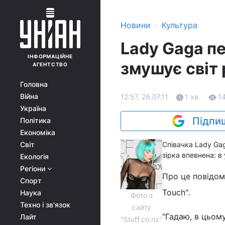
›
Новини
Культура
Lady Gaga п
ІНФОРМАЦІЙНЕ
змушує світ
АГЕНТСТВО
Головна
Війна
12:57, 28.07.11
1 хв.
1
Україна
Підпиш
Політика
Економіка
Світ
Співачка Lady Gag
зірка впевнена: в 
Екологія
Регіони
Про це повідо
Спорт
Touch".
Наука
Фото з
Техно і зв'язок
сайту
"Гадаю, в цьому
Лайт
"Stuff.co.nz"