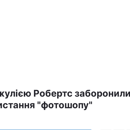
жулією Робертс заборонил
истання "фотошопу"