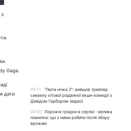
 з
ути
ва.
ady Gaga.
аді
09:11
"Люта нічка 2": вийшов трейлер
я дати
сиквелу хітової різдвяної екшн-комедії з
Девідом Гарбором (відео)
09:00
Порожні грядки в серпні - велика
помилка: що з ними робити після збору
врожаю