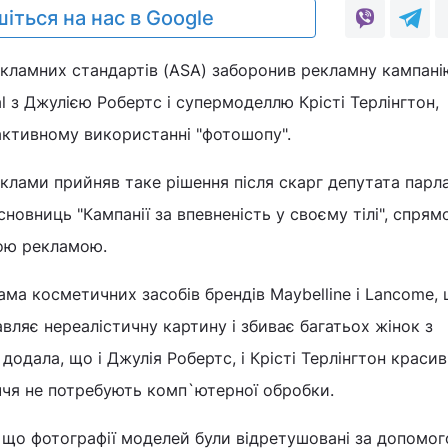
іться на нас в Google
екламних стандартів (ASA) заборонив рекламну кампані
l з Джулією Робертс і супермоделлю Крісті Терлінгтон,
активному використанні "фотошопу".
клами прийняв таке рішення після скарг депутата парл
сновниць "Кампанії за впевненість у своєму тілі", спрям
ою рекламою.
ама косметичних засобів брендів Maybelline і Lancome,
авляє нереалістичну картину і збиває багатьох жінок з
додала, що і Джулія Робертс, і Крісті Терлінгтон красиві
иччя не потребують комп`ютерної обробки.
, що фотографії моделей були відретушовані за допомо