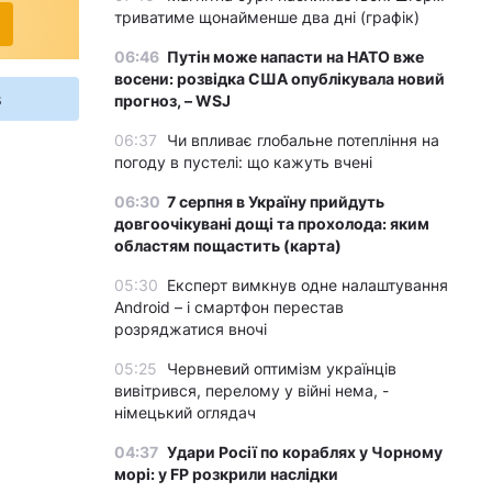
триватиме щонайменше два дні (графік)
06:46
Путін може напасти на НАТО вже
восени: розвідка США опублікувала новий
s
прогноз, – WSJ
06:37
Чи впливає глобальне потепління на
погоду в пустелі: що кажуть вчені
06:30
7 серпня в Україну прийдуть
довгоочікувані дощі та прохолода: яким
областям пощастить (карта)
05:30
Експерт вимкнув одне налаштування
Android – і смартфон перестав
розряджатися вночі
05:25
Червневий оптимізм українців
вивітрився, перелому у війні нема, -
німецький оглядач
04:37
Удари Росії по кораблях у Чорному
морі: у FP розкрили наслідки