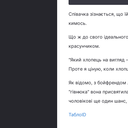
Співачка зізнається, що 
кимось.
Що ж до свого ідеального 
красунчиком.
"Який хлопець на вигляд 
Проте я ціную, коли хлопц
Як відомо, з бойфрендом 
"гівнюка" вона присвятил
чоловікові ще один шанс,
ТаблоID