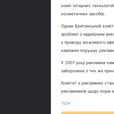
комп`ютерних технологій,
косметичних засобів.
Однак Британський коміте
зроблені з надмірним ви
з приводу можливого ефек
кампанія порушує рекламн
У 2007 році рекламна кам
заборонена з тих же прич
Комітет з рекламних стан
рекламників щодо норм к
ТСН