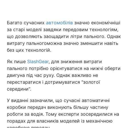
Багато сучасних
автомобілів
значно економічніші
Головна
Війна
за старі моделі завдяки передовим технологіям,
що дозволяють заощадити літри пального. Однак
Україна
Політика
витрату пальногоможна значно зменшити навіть
без цих технологій.
Економіка
Світ
Як пише
SlashGear
, для зниження витрати
Спорт
Наука
пального потрібно орієнтуватися на нижчі оберти
двигуна під час руху. Однак важливо не
Техно і зв'язок
Лайт
перестаратися і дотримуватися "золотої
Зброя
Інциденти
середини".
У виданні зазначили, що сучасні автоматичні
Здоров'я
Туризм
коробки передач виконують більшу частину
Цікавинки
Погода
роботи за водія. Тому експерти зосередилися на
порадах для власників моделей із механічною
Екологія
Регіони
коробкою передач.