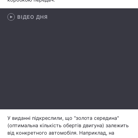
Лонгріди
ВІДЕО ДНЯ
Відео з Youtube
Статті
Інтерв'ю
Думки
Архів
Вакансії
Контакти
Послуги
У виданні підкреслили, що "золота середина"
(оптимальна кількість обертів двигуна) залежить
від конкретного автомобіля. Наприклад, на