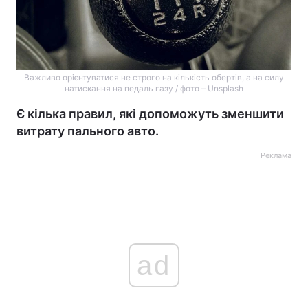
Важливо орієнтуватися не строго на кількість обертів, а на силу
натискання на педаль газу / фото – Unsplash
Є кілька правил, які допоможуть зменшити
витрату пального авто.
Реклама
ad