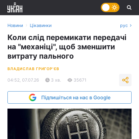
›
Новини
Цікавинки
рус
Коли слід перемикати передачі
на "механіці", щоб зменшити
витрату пального
ВЛАДИСЛАВ ГРИГОР'ЄВ
04:52, 07.07.26
3 хв.
35671
Підпишіться на нас в Google