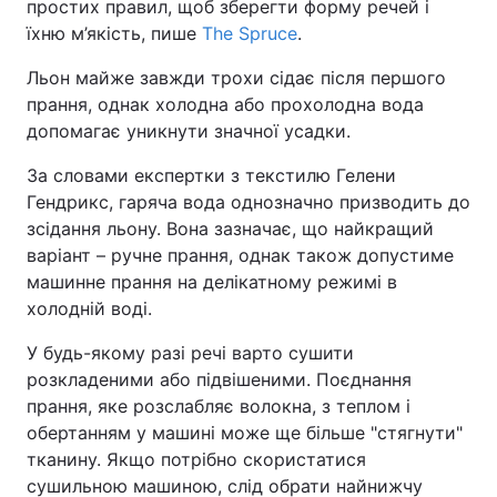
простих правил, щоб зберегти форму речей і
їхню м’якість, пише
The Spruce
.
Льон майже завжди трохи сідає після першого
прання, однак холодна або прохолодна вода
допомагає уникнути значної усадки.
За словами експертки з текстилю Гелени
Гендрикс, гаряча вода однозначно призводить до
зсідання льону. Вона зазначає, що найкращий
варіант – ручне прання, однак також допустиме
машинне прання на делікатному режимі в
холодній воді.
У будь-якому разі речі варто сушити
розкладеними або підвішеними. Поєднання
прання, яке розслабляє волокна, з теплом і
обертанням у машині може ще більше "стягнути"
тканину. Якщо потрібно скористатися
сушильною машиною, слід обрати найнижчу