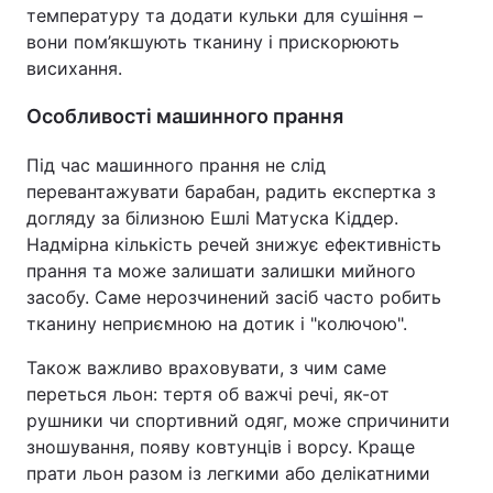
температуру та додати кульки для сушіння –
вони пом’якшують тканину і прискорюють
висихання.
Особливості машинного прання
Під час машинного прання не слід
перевантажувати барабан, радить експертка з
догляду за білизною Ешлі Матуска Кіддер.
Надмірна кількість речей знижує ефективність
прання та може залишати залишки мийного
засобу. Саме нерозчинений засіб часто робить
тканину неприємною на дотик і "колючою".
Також важливо враховувати, з чим саме
переться льон: тертя об важчі речі, як-от
рушники чи спортивний одяг, може спричинити
зношування, появу ковтунців і ворсу. Краще
прати льон разом із легкими або делікатними