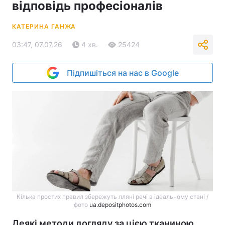
відповідь професіоналів
КАТЕРИНА ГАНЖА
03:47, 07.07.26
4 хв.
25424
Підпишіться на нас в Google
Кілька простих правил збережуть лляні речі в ідеальному стані /
фото
ua.depositphotos.com
Деякі методи догляду за цією тканиною