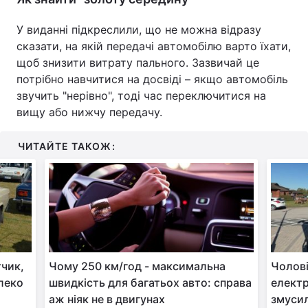
У виданні підкреслили, що не можна відразу
сказати, на якій передачі автомобілю варто їхати,
щоб знизити витрату пального. Зазвичай це
потрібно навчитися на досвіді – якщо автомобіль
звучить "нерівно", тоді час переключитися на
вищу або нижчу передачу.
ЧИТАЙТЕ ТАКОЖ:
тчик,
Чому 250 км/год - максимальна
Чолові
леко
швидкість для багатьох авто: справа
електр
аж ніяк не в двигунах
змусил