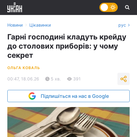
›
Новини
Цікавинки
рус
Гарні господині кладуть крейду
до столових приборів: у чому
секрет
ОЛЬГА КОВАЛЬ
00:47, 18.06.26
5 хв.
391
Підпишіться на нас в Google