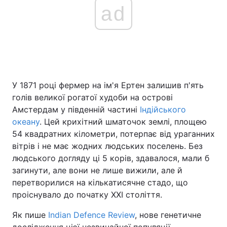
ad
У 1871 році фермер на ім'я Ертен залишив п'ять
голів великої рогатої худоби на острові
Амстердам у південній частині
Індійського
океану
. Цей крихітний шматочок землі, площею
54 квадратних кілометри, потерпає від ураганних
вітрів і не має жодних людських поселень. Без
людського догляду ці 5 корів, здавалося, мали б
загинути, але вони не лише вижили, але й
перетворилися на кількатисячне стадо, що
проіснувало до початку XXI століття.
Як пише
Indian Defence Review
, нове генетичне