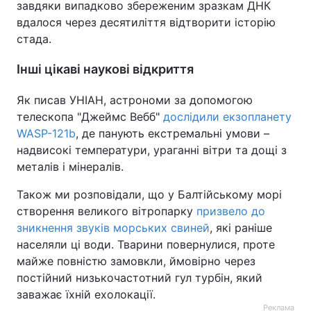
завдяки випадково збереженим зразкам ДНК
вдалося через десятиліття відтворити історію
стада.
Інші цікаві наукові відкриття
Як писав УНІАН, астрономи за допомогою
телескопа "Джеймс Вебб"
дослідили екзопланету
WASP-121b
, де панують екстремальні умови –
надвисокі температури, ураганні вітри та дощі з
металів і мінералів.
Також ми розповідали, що у Балтійському морі
створення великого вітропарку
призвело до
зникнення звуків морських свиней
, які раніше
населяли ці води. Тварини повернулися, проте
майже повністю замовкли, ймовірно через
постійний низькочастотний гул турбін, який
заважає їхній ехолокації.
Реклама