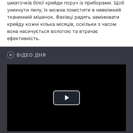
шматочків білої крейди поруч із приборами. Щоб
уникнути пилу, їх можна помістити в невеликий
Лонгріди
тканинний мішечок. Фахівці радять замінювати
крейду кожні кілька місяців, оскільки з часом
Відео з Youtube
Статті
вона насичується вологою та втрачає
ефективність.
Інтерв'ю
Думки
Архів
Вакансії
ВІДЕО ДНЯ
Контакти
Послуги
Play
Video