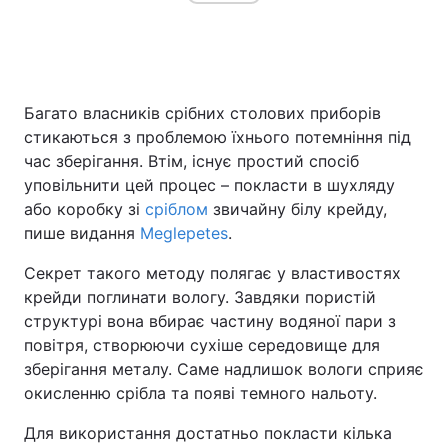
Головна
Війна
Багато власників срібних столових приборів
Україна
Політика
стикаються з проблемою їхнього потемніння під
час зберігання. Втім, існує простий спосіб
Економіка
Світ
уповільнити цей процес – покласти в шухляду
або коробку зі
сріблом
звичайну білу крейду,
Спорт
Наука
пише видання
Meglepetes
.
Техно і зв'язок
Лайт
Секрет такого методу полягає у властивостях
крейди поглинати вологу. Завдяки пористій
Зброя
Інциденти
структурі вона вбирає частину водяної пари з
повітря, створюючи сухіше середовище для
Здоров'я
Туризм
зберігання металу. Саме надлишок вологи сприяє
окисленню срібла та появі темного нальоту.
Цікавинки
Погода
Для використання достатньо покласти кілька
Екологія
Регіони