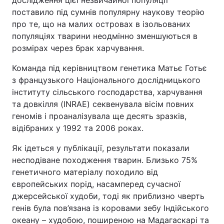
дослідження цієї незвичайної популяції
поставило під сумнів популярну наукову теорію
про те, що на малих островах в ізольованих
популяціях тварини неодмінно зменшуються в
розмірах через брак харчування.
Команда під керівництвом генетика Матьє Готьє
з французького Національного дослідницького
інституту сільського господарства, харчування
та довкілля (INRAE) секвенувала вісім повних
геномів і проаналізувала ще десять зразків,
відібраних у 1992 та 2006 роках.
Як ідеться у публікації, результати показали
несподіване походження тварин. Близько 75%
генетичного матеріалу походило від
європейських порід, насамперед сучасної
джерсейської худоби, тоді як приблизно чверть
генів була пов’язана із коровами зебу Індійського
океану – худобою, поширеною на Мадагаскарі та