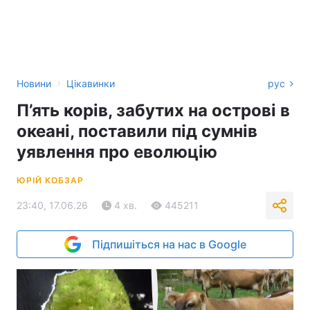
›
Новини
Цікавинки
рус
П’ять корів, забутих на острові в
океані, поставили під сумнів
уявлення про еволюцію
ЮРІЙ КОБЗАР
23:40, 17.06.26
4 хв.
445211
Підпишіться на нас в Google