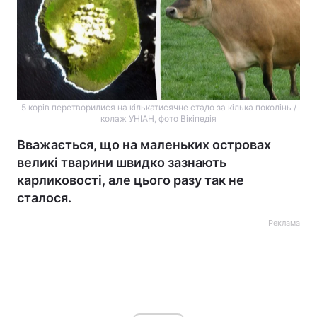
5 корів перетворилися на кількатисячне стадо за кілька поколінь /
колаж УНІАН, фото Вікіпедія
Вважається, що на маленьких островах
великі тварини швидко зазнають
карликовості, але цього разу так не
сталося.
Реклама