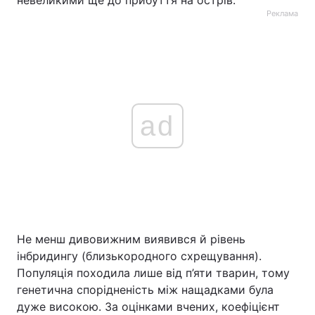
невеликими ще до прибуття на острів.
Реклама
ad
Не менш дивовижним виявився й рівень
інбридингу (близькородного схрещування).
Популяція походила лише від п’яти тварин, тому
генетична спорідненість між нащадками була
дуже високою. За оцінками вчених, коефіцієнт