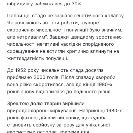
інбридингу наближався до 30%.
Попри це, стадо не зазнало генетичного колапсу.
Як пояснюють автори роботи, "суворе
скорочення чисельності популяції було значним,
але нетривалим". Завдяки швидкому зростанню
чисельності негативні наслідки спорідненого
схрещування не встигли критично вплинути на
життєздатність популяції.
До 1952 року чисельність стада досягла
приблизно 2000 голів. Після спалаху хвороби
вона різко скоротилася, але до кінця 1980-х
років знову відновилася до подібного рівня.
Зрештою долю тварин вирішили
природоохоронні міркування. Наприкінці 1980-х
років фахівці дійшли висновку, що худоба
становить серйозну загрозу для унікальної
екосистеми острова, зокрема для