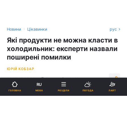
›
Новини
Цікавинки
рус
Які продукти не можна класти в
холодильник: експерти назвали
поширені помилки
ЮРІЙ КОБЗАР
22:37, 17.06.26
5 хв.
44462
RU
МОВА
ГОЛОВНА
РОЗДІЛИ
ПОГОДА
ЛАЙТ
Підпишіться на нас в Google