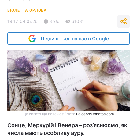
ВІОЛЕТТА ОРЛОВА
19:17, 04.07.26
3 хв.
61031
Підпишіться на нас в Google
Це багато що пояснює / фото
ua.depositphotos.com
Сонце, Меркурій і Венера – роз’яснюємо, які
числа мають особливу ауру.