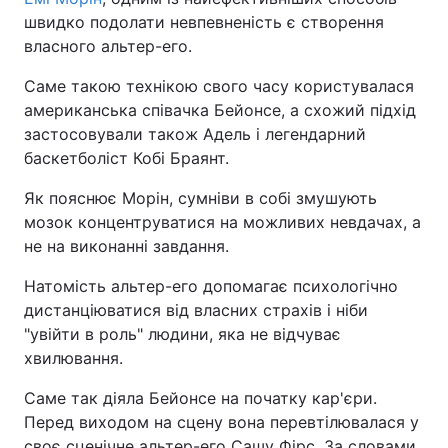
швидко подолати невпевненість є створення
власного альтер-его.
Саме такою технікою свого часу користувалася
американська співачка Бейонсе, а схожий підхід
застосовували також Адель і легендарний
баскетболіст Кобі Браянт.
Як пояснює Морін, сумніви в собі змушують
мозок концентруватися на можливих невдачах, а
не на виконанні завдання.
Натомість альтер-его допомагає психологічно
дистанціюватися від власних страхів і ніби
"увійти в роль" людини, яка не відчуває
хвилювання.
Саме так діяла Бейонсе на початку кар'єри.
Перед виходом на сцену вона перевтілювалася у
своє сценічне альтер-его Сашу Фірс. За словами