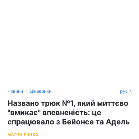
›
Новини
Цікавинки
рус
Названо трюк №1, який миттєво
"вмикає" впевненість: це
спрацювало з Бейонсе та Адель
МАРТА ГИЧКО