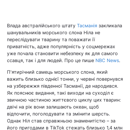
Головна
Війна
Влада австралійського штату
Тасманія
закликала
шанувальників морського слона Ніла не
Україна
Політика
переслідувати тварину та поважати її
приватність, адже популярність у соцмережах
Економіка
Світ
уже почала становити небезпеку як для самого
ссавця, так і для людей. Про це пише
NBC News
.
Спорт
Наука
П'ятирічний самець морського слона, який
Техно і зв'язок
Лайт
важить близько однієї тонни, у червні повернувся
на узбережжя південної Тасманії, де народився.
Зброя
Інциденти
Як пояснює видання, такі виходи на суходіл є
звичною частиною життєвого циклу цих тварин:
Здоров'я
Туризм
двічі на рік вони залишають океан, щоб
відпочити, поголодувати та змінити шерсть.
Цікавинки
Погода
Однак Ніл став справжньою знаменитістю – за
Екологія
Регіони
його пригодами в TikTok стежать близько 1,4 млн