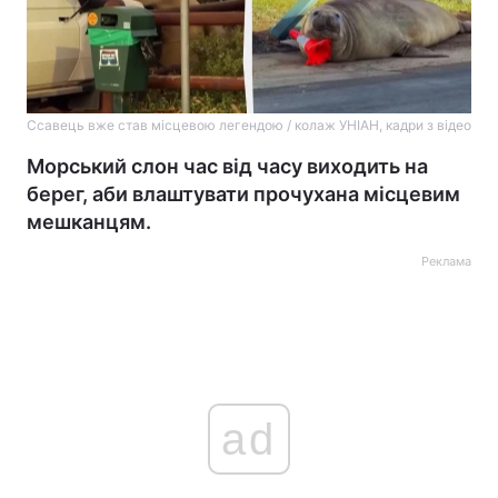
Ссавець вже став місцевою легендою / колаж УНІАН, кадри з відео
Морський слон час від часу виходить на
берег, аби влаштувати прочухана місцевим
мешканцям.
Реклама
ad