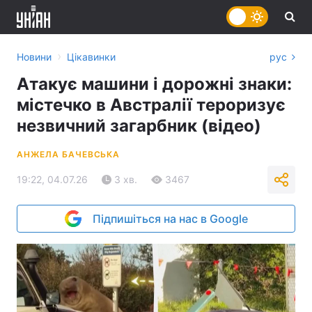
›
Новини
Цікавинки
рус
Атакує машини і дорожні знаки:
містечко в Австралії тероризує
незвичний загарбник (відео)
АНЖЕЛА БАЧЕВСЬКА
19:22, 04.07.26
3 хв.
3467
Підпишіться на нас в Google