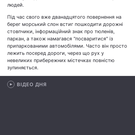
людей.
Лонгріди
Під час свого вже дванадцятого повернення на
берег морський слон встиг пошкодити дорожні
Відео з Youtube
Статті
стовпчики, інформаційний знак про тюленів,
паркан, а також намагався "посваритися" із
Інтерв'ю
Думки
припаркованими автомобілями. Часто він просто
лежить посеред дороги, через що рух у
Архів
Вакансії
невеликих прибережних містечках повністю
зупиняється.
Контакти
Послуги
ВІДЕО ДНЯ