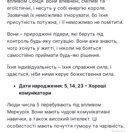
впливом Сонця. Вони впевнені, сміливі та
егоїстичні, і несуть у собі енергію короля.
Зазвичай їх неможливо ігнорувати, бо їхня
присутність потужна, і її неможливо не помітити.
Вони – природжені лідери, які беруть під
контроль будь-яку ситуацію. Вони вже знають,
чого хочуть у житті, і ніколи не бояться
самостійно приймати будь-які рішення.
Їхня індивідуальність – їхня справжня сила, і
здається, ніби ними керує божественна сила.
Дати народження: 5, 14, 23 – Хороші
комунікатори
Люди числа 5 перебувають під впливом
Меркурія. Вони мають чудові комунікативні
навички, а також високий інтелект. Ці
особистості мають почуття гумору та чарівність.
Реклама