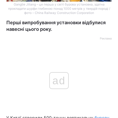
Gangtie Jiliang – це перша у світі бурова установка, здатна
прокладати шурфи глибиною понад 1000 метрів у твердій породі /
фото – China Railway Construction Corporation
Перші випробування установки відбулися
навесні цього року.
Реклама
ad
У Китаї створили 500-тонну вертикальну
бурову