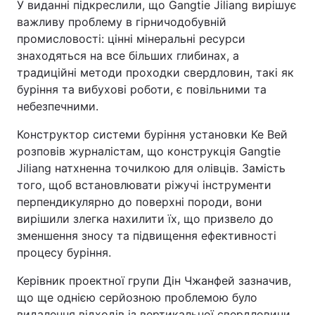
У виданні підкреслили, що Gangtie Jiliang вирішує
важливу проблему в гірничодобувній
промисловості: цінні мінеральні ресурси
знаходяться на все більших глибинах, а
традиційні методи проходки свердловин, такі як
буріння та вибухові роботи, є повільними та
небезпечними.
Конструктор системи буріння установки Ке Вей
розповів журналістам, що конструкція Gangtie
Jiliang натхненна точилкою для олівців. Замість
того, щоб встановлювати ріжучі інструменти
перпендикулярно до поверхні породи, вони
вирішили злегка нахилити їх, що призвело до
зменшення зносу та підвищення ефективності
процесу буріння.
Керівник проектної групи Дін Чжанфей зазначив,
що ще однією серйозною проблемою було
видалення відходів із вертикальної свердловини