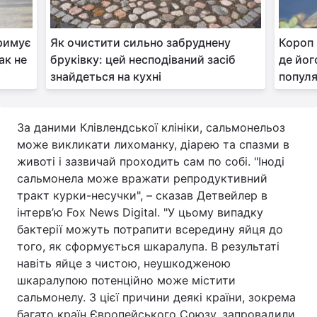
тримує
Як очистити сильно забруднену
Короп 
ак не
бруківку: цей несподіваний засіб
де йог
знайдеться на кухні
попул
За даними Клівлендської клініки, сальмонельоз
може викликати лихоманку, діарею та спазми в
животі і зазвичай проходить сам по собі. "Іноді
сальмонела може вражати репродуктивний
тракт курки-несучки", – сказав Детвейлер в
інтерв’ю Fox News Digital. "У цьому випадку
бактерії можуть потрапити всередину яйця до
того, як сформується шкаралупа. В результаті
навіть яйце з чистою, неушкодженою
шкаралупою потенційно може містити
сальмонелу. З цієї причини деякі країни, зокрема
багато країн Європейського Союзу, запровадили