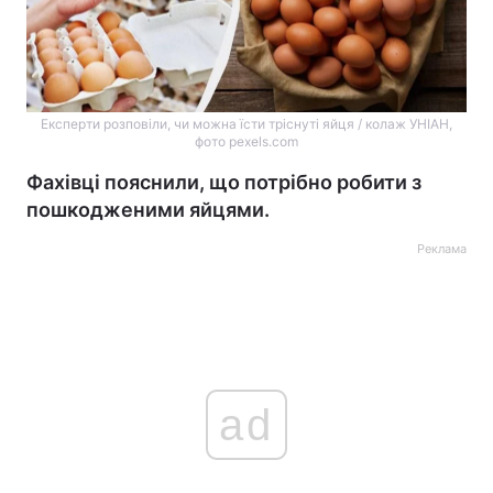
Експерти розповіли, чи можна їсти тріснуті яйця / колаж УНІАН,
фото pexels.com
Фахівці пояснили, що потрібно робити з
пошкодженими яйцями.
Реклама
ad