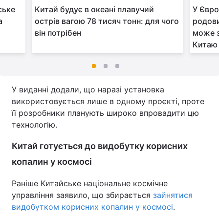
ське
Китай будує в океані плавучий
У Євро
а
острів вагою 78 тисяч тонн: для чого
родови
він потрібен
може з
Китаю
У виданні додали, що наразі установка
використовується лише в одному проєкті, проте
її розробники планують широко впровадити цю
технологію.
Китай готується до видобутку корисних
копалин у космосі
Раніше Китайське національне космічне
управління заявило, що збирається
зайнятися
видобутком корисних копалин у космосі
.