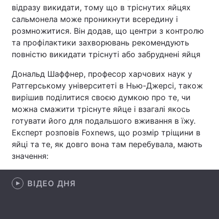
відразу викидати, тому що в тріснутих яйцях
Лонгріди
сальмонела може проникнути всередину і
розмножитися. Він додав, що центри з контролю
та профілактики захворювань рекомендують
Відео з Youtube
Статті
повністю викидати тріснуті або забруднені яйця
Інтерв'ю
Думки
Дональд Шаффнер, професор харчових наук у
Ратгерському університеті в Нью-Джерсі, також
Архів
Вакансії
вирішив поділитися своєю думкою про те, чи
можна смажити тріснуте яйце і взагалі якось
Контакти
готувати його для подальшого вживання в їжу.
Експерт розповів Foxnews, що розмір тріщини в
Послуги
яйці та те, як довго вона там перебувала, мають
значення:
ВІДЕО ДНЯ