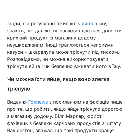
Люди, які регулярно вживають
яйця
в їжу,
Головна
Війна
знають, що далеко не завжди вдається донести
крихкий продукт із магазину додому
Україна
Політика
неушкодженим. Іноді трапляються неприємні
казуси – шкаралупа може тріснути під тиском.
Економіка
Світ
Розповідаємо, чи можна використовувати
Спорт
Наука
тріснуте яйце і чи безпечно вживати його в їжу.
Техно і зв'язок
Лайт
Чи можна їсти яйце, якщо воно злегка
тріснуло
Зброя
Інциденти
Видання
Foxnews
з посиланням на фахівців пише
Здоров'я
Туризм
про те, що робити, якщо яйце тріснуло дорогою
з магазину додому. Білл Марлер, юрист і
Цікавинки
Погода
фахівець з безпеки харчових продуктів зі штату
Вашингтон, вважає, що такі продукти краще
Екологія
Регіони