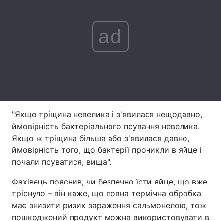
Тема оформлення
ad
"Якщо тріщина невелика і з'явилася нещодавно,
ймовірність бактеріального псування невелика.
Якщо ж тріщина більша або з'явилася давно,
ймовірність того, що бактерії проникли в яйце і
почали псуватися, вища".
Фахівець пояснив, чи безпечно їсти яйце, що вже
тріснуло – він каже, що повна термічна обробка
має знизити ризик зараження сальмонелою, тож
пошкоджений продукт можна використовувати в