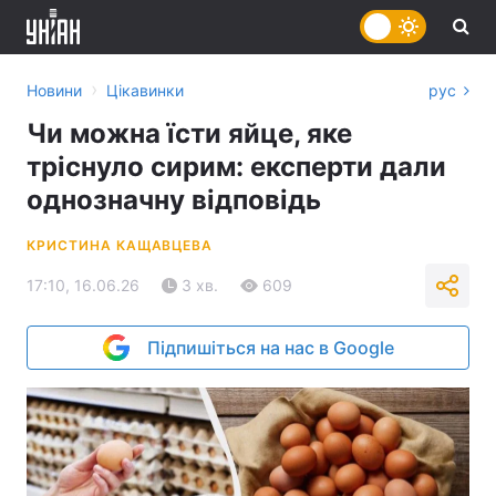
›
Новини
Цікавинки
рус
Чи можна їсти яйце, яке
тріснуло сирим: експерти дали
однозначну відповідь
КРИСТИНА КАЩАВЦЕВА
17:10, 16.06.26
3 хв.
609
Підпишіться на нас в Google