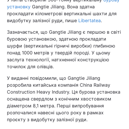
установку
Gangtie Jiliang. Вона здатна
прокладати кілометрові вертикальні шахти для
видобутку залізної руди, пише
Libertatea
.
Зазначається, що Gangtie Jiliang є першою в світі
буровою установкою, здатною прокладати
шурфи (вертикальні гірничі виробки) глибиною
понад 1000 метрів у твердій породі. У цьому
заслуга технології, натхненної конструкцією
точилок для олівців.
У виданні повідомили, що Gangtie Jiliang
розробила китайська компанія China Railway
Construction Heavy Industry. Ця бурова установка
оснащена свердлом з конічним хвостовиком
діаметром 8,1 метра. Перші випробування
розпочалися навесні цього року в рамках
проєкту з видобутку залізної руди.