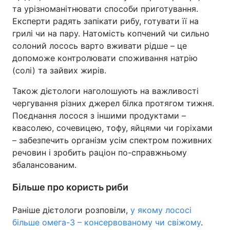
та урізноманітнювати способи приготування.
Експерти радять запікати рибу, готувати її на
грилі чи на пару. Натомість копчений чи сильно
солоний лосось варто вживати рідше – це
допоможе контролювати споживання натрію
(солі) та зайвих жирів.
Також дієтологи наголошують на важливості
чергування різних джерел білка протягом тижня.
Поєднання лосося з іншими продуктами –
квасолею, сочевицею, тофу, яйцями чи горіхами
– забезпечить організм усім спектром поживних
речовин і зробить раціон по-справжньому
збалансованим.
Більше про користь риби
Раніше дієтологи розповіли,
у якому лососі
більше омега-3 – консервованому чи свіжому
.