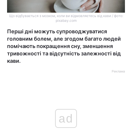
Що відбувається з мозком, коли ви відмовляєтесь від кави / фото:
pixabay.com
Перші дні можуть супроводжуватися
головним болем, але згодом багато людей
помічають покращення сну, зменшення
тривожності та відсутність залежності від
кави.
Реклама
ad