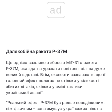
ad
Далекобійна ракета Р-37М
Ще однією важливою зброєю МіГ-31 є ракета
Р-37М, яка здатна уражати повітряні цілі на дуже
великій відстані. Втім, експерти зазначають, що її
головний ефект полягає не стільки у кількості
збитих літаків, скільки у зміні тактики
української авіації.
"Реальний ефект Р-37М був радше поведінковим,
ніж фізичним – вона змушує українських пілотів