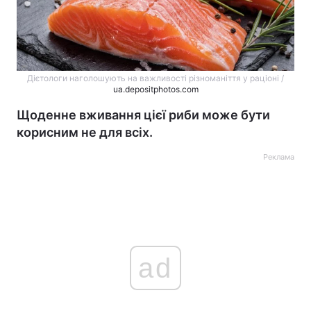
Дієтологи наголошують на важливості різноманіття у раціоні /
ua.depositphotos.com
Щоденне вживання цієї риби може бути
корисним не для всіх.
Реклама
ad