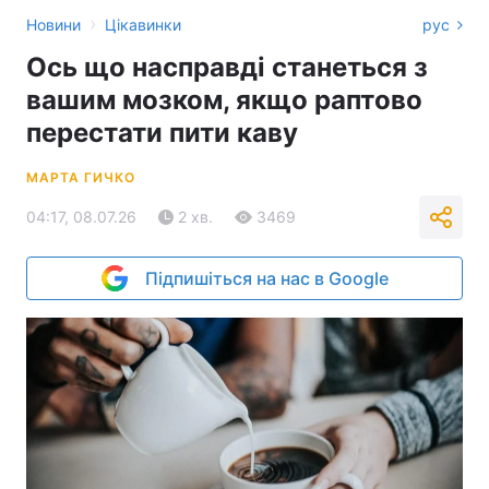
›
Новини
Цікавинки
рус
Ось що насправді станеться з
вашим мозком, якщо раптово
перестати пити каву
МАРТА ГИЧКО
04:17, 08.07.26
2 хв.
3469
Підпишіться на нас в Google