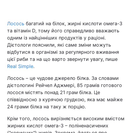
Лосось
багатий на білок, жирні кислоти омега-3
Головна
Війна
та вітамін D, тому його справедливо вважають
одним із найцінніших продуктів у раціоні.
Україна
Політика
Дієтологи пояснили, які саме зміни можуть
відбутися в організмі за регулярного вживання
Економіка
Світ
цієї риби та на що варто звернути увагу, пише
Спорт
Наука
Real Simple
.
Лосось – це чудове джерело білка. За словами
Техно і зв'язок
Лайт
дієтологині Рейчел Аджмері, 85 грамів готового
Зброя
Інциденти
лосося містять понад 21 грам білка. Це
співвідносно з курячою грудкою, яка має майже
Здоров'я
Туризм
24 грами білка на таку ж порцію.
Цікавинки
Погода
Крім того, лосось вирізняється високим вмістом
жирних кислот омега-3 – поліненасичених
Екологія
Регіони
("корисних") жирів. Зокрема, йдеться про