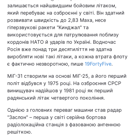
залишається найшвидшим бойовим літаком,
який перебуває на озброєнні у світі. Він здатний
розвивати швидкість до 2,83 Маха, несе
гіперзвукові ракети "Кинджал" та
використовується для патрулювання поблизу
кордонів НАТО й ударів по Україні. Водночас
Росія вже понад три десятиліття не здатна
виробляти нові такі літаки, а кожна втрата флоту
є фактично незворотною, пише
19FortyFive
.
МіГ-31 створили на основі МіГ-25, а його перший
політ відбувся у 1975 році. На озброєння СРСР
винищувач надійшов у 1981 році як перший
радянський літак четвертого покоління.
Однією з головних переваг машини став радар
"Заслон" – перша у світі серійна бортова
радіолокаційна станція з фазованою антенною
решіткою.