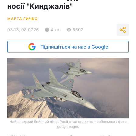
носії "Кинджалів"
МАРТА ГИЧКО
03:13, 08.07.26
4 хв.
5507
Підпишіться на нас в Google
Найшвидший бойовий літак Росії став великою проблемою / фото
getty images