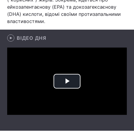
ейкозапентаєнову (EPA) та докозагексаєнову
Лонгріди
(DHA) кислоти, відомі своїми протизапальними
властивостями.
Відео з Youtube
Статті
ВІДЕО ДНЯ
Інтерв'ю
Думки
Архів
Вакансії
Контакти
Послуги
Play
Video