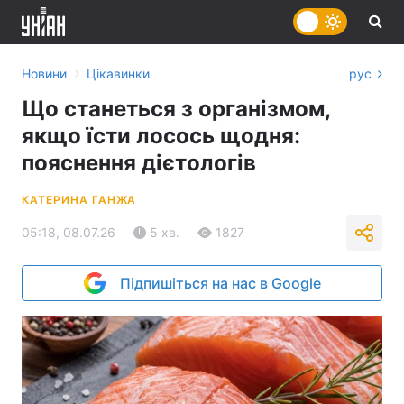
›
Новини
Цікавинки
рус
Що станеться з організмом,
якщо їсти лосось щодня:
пояснення дієтологів
КАТЕРИНА ГАНЖА
05:18, 08.07.26
5 хв.
1827
Підпишіться на нас в Google