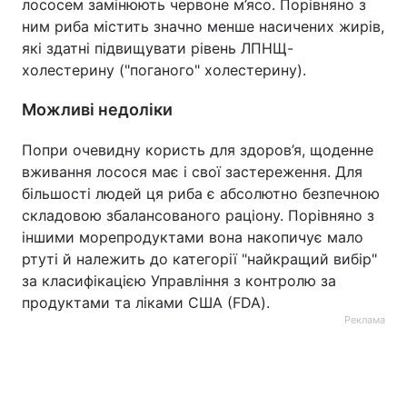
лососем замінюють червоне м’ясо. Порівняно з
ним риба містить значно менше насичених жирів,
які здатні підвищувати рівень ЛПНЩ-
холестерину ("поганого" холестерину).
Можливі недоліки
Попри очевидну користь для здоров’я, щоденне
вживання лосося має і свої застереження. Для
більшості людей ця риба є абсолютно безпечною
складовою збалансованого раціону. Порівняно з
іншими морепродуктами вона накопичує мало
ртуті й належить до категорії "найкращий вибір"
за класифікацією Управління з контролю за
продуктами та ліками США (FDA).
Реклама