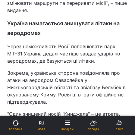
змінювати маршрути та переривати місії", – пише
видання.
Україна намагається знищувати літаки на
аеродромах
Через неможливість Росії поповнювати парк
МіГ-31 Україна дедалі частіше завдає ударів по
аеродромах, де базуються ці літаки.
Зокрема, українська сторона повідомляла про
атаки на аеродром Саваслейка у
Нижньогородській області та авіабазу Бельбек в
окупованому Криму. Росія ці втрати офіційно не
підтверджувала.
"Один знищений носій "Кинджала" – це втрата,
яку Росія не може швидко компенсувати", –
RU
зазначають автори матеріалу.
МОВА
ГОЛОВНА
РОЗДІЛИ
ПОГОДА
ЛАЙТ