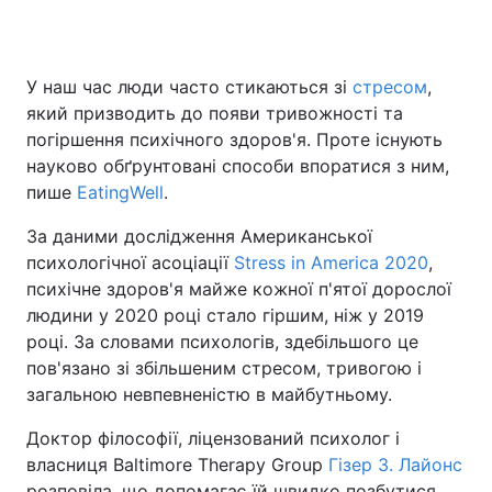
У наш час люди часто стикаються зі
стресом
,
Головна
Війна
який призводить до появи тривожності та
погіршення психічного здоров'я. Проте існують
Україна
Політика
науково обґрунтовані способи впоратися з ним,
пише
Економіка
EatingWell
.
Світ
За даними дослідження Американської
Спорт
Наука
психологічної асоціації
Stress in America 2020
,
психічне здоров'я майже кожної п'ятої дорослої
Техно і зв'язок
Лайт
людини у 2020 році стало гіршим, ніж у 2019
Зброя
Інциденти
році. За словами психологів, здебільшого це
пов'язано зі збільшеним стресом, тривогою і
Здоров'я
Туризм
загальною невпевненістю в майбутньому.
Цікавинки
Погода
Доктор філософії, ліцензований психолог і
власниця Baltimore Therapy Group
Гізер З. Лайонс
Екологія
Регіони
розповіла, що допомагає їй швидко позбутися