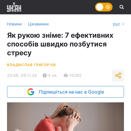
›
Новини
Цікавинки
рус
Як рукою зніме: 7 ефективних
способів швидко позбутися
стресу
ВЛАДИСЛАВ ГРИГОР'ЄВ
23:46, 09.11.24
4 хв.
16295
Підпишіться на нас в Google