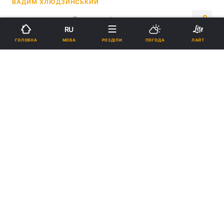
ВАДИМ ХЛЮДЗИНСЬКИЙ
19:14, 09.11.24
4 хв.
7911
RU
МОВА
ГОЛОВНА
РОЗДІЛИ
ПОГОДА
ЛАЙТ
Підпишіться на нас в Google
Як приготувати смачний соус "Болоньєзе" / фото Вікіпедія
Італійський м'ясний соус легко приготувати
вдома на власній кухні.
Реклама