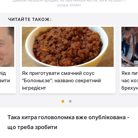
Дивною назвали орхідею, на якій менше квіток, аніж на решті /
колаж УНІАН
ЧИТАЙТЕ ТАКОЖ:
під
Як приготувати смачний соус
Яке пи
вити
"Болоньєзе": названо секретний
час ко
інгредієнт
бреху
Така хитра головоломка вже опублікована -
що треба зробити