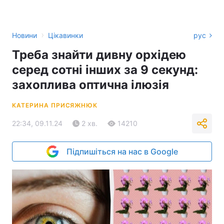
›
Новини
Цікавинки
рус
Треба знайти дивну орхідею
серед сотні інших за 9 секунд:
захоплива оптична ілюзія
КАТЕРИНА ПРИСЯЖНЮК
22:34, 09.11.24
2 хв.
14210
Підпишіться на нас в Google