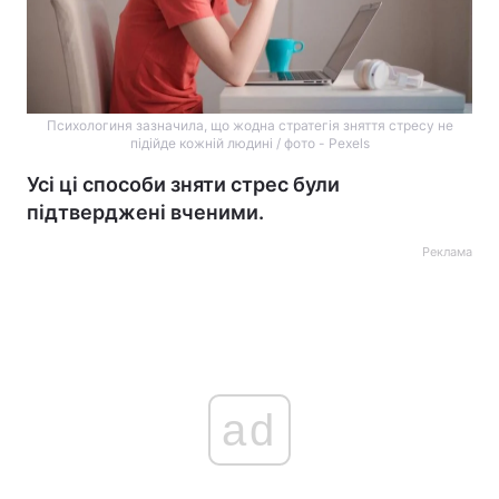
Психологиня зазначила, що жодна стратегія зняття стресу не
підійде кожній людині / фото - Pexels
Усі ці способи зняти стрес були
підтверджені вченими.
Реклама
ad