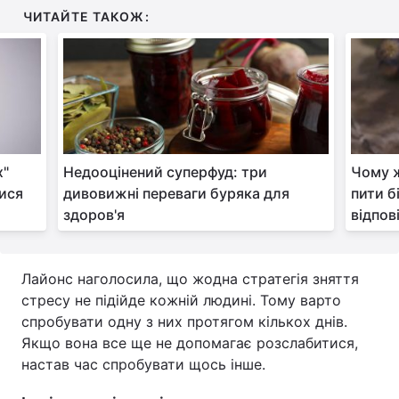
ЧИТАЙТЕ ТАКОЖ:
х"
Недооцінений суперфуд: три
Чому ж
тися
дивовижні переваги буряка для
пити б
здоров'я
відпов
Лайонс наголосила, що жодна стратегія зняття
стресу не підійде кожній людині. Тому варто
спробувати одну з них протягом кількох днів.
Якщо вона все ще не допомагає розслабитися,
настав час спробувати щось інше.