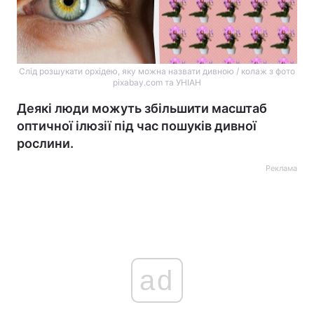
Слід розшукати орхідею, яку можна назвати дивною / колаж з фото
pixabay.com та УНІАН
Деякі люди можуть збільшити масштаб
оптичної ілюзії під час пошуків дивної
рослини.
Реклама
ad