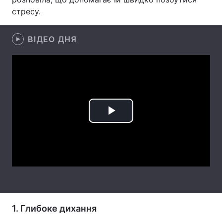
стресу.
Лонгріди
ВІДЕО ДНЯ
Відео з Youtube
Статті
Інтерв'ю
Думки
Архів
Вакансії
Контакти
Play
Послуги
Video
1. Глибоке дихання