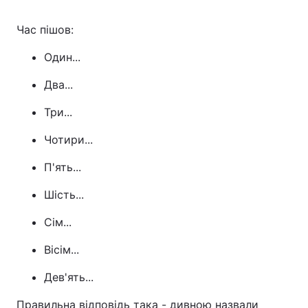
Час пішов:
Один...
Два...
Три...
Чотири...
П'ять...
Шість...
Сім...
Вісім...
Дев'ять...
Правильна відповідь така - дивною назвали