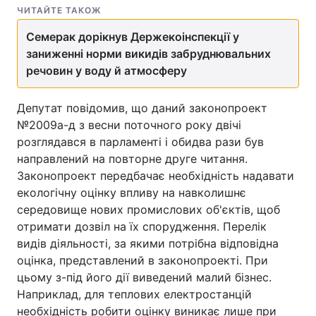
ЧИТАЙТЕ ТАКОЖ
Лонгріди
Семерак дорікнув Держекоінспекції у
заниженні норми викидів забруднювальних
Відео з Youtube
Статті
речовин у воду й атмосферу
Інтерв'ю
Думки
Депутат повідомив, що даний законопроект
№2009а-д з весни поточного року двічі
Архів
Вакансії
розглядався в парламенті і обидва рази був
направлений на повторне друге читання.
Контакти
Законопроект передбачає необхідність надавати
Послуги
екологічну оцінку впливу на навколишнє
середовище нових промислових об'єктів, щоб
отримати дозвіл на їх спорудження. Перелік
видів діяльності, за якими потрібна відповідна
оцінка, представлений в законопроекті. При
цьому з-під його дії виведений малий бізнес.
Наприклад, для теплових електростанцій
необхідність робити оцінку виникає лише при