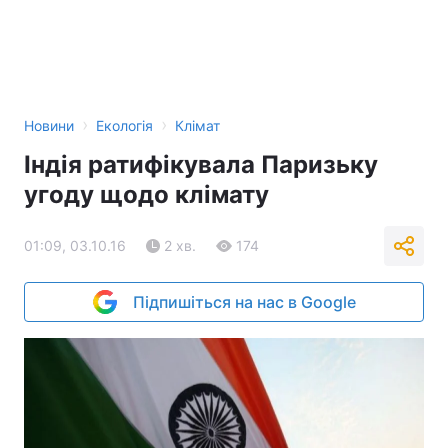
›
›
Новини
Екологія
Клімат
Індія ратифікувала Паризьку
угоду щодо клімату
01:09, 03.10.16
2 хв.
174
Підпишіться на нас в Google