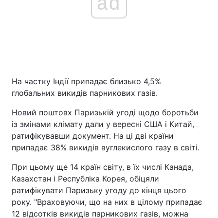
ad
На частку Індії припадає близько 4,5%
глобальних викидів парникових газів.
Новий поштовх Паризькій угоді щодо боротьби
із змінами клімату дали у вересні США і Китай,
ратифікувавши документ. На ці дві країни
припадає 38% викидів вуглекислого газу в світі.
При цьому ще 14 країн світу, в їх числі Канада,
Казахстан і Республіка Корея, обіцяли
ратифікувати Паризьку угоду до кінця цього
року. "Враховуючи, що на них в цілому припадає
12 відсотків викидів парникових газів, можна