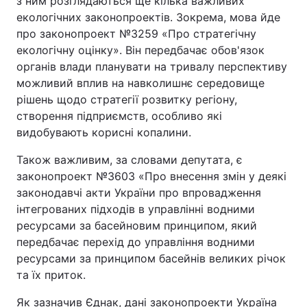
з ним розглядаються ще кілька важливих
екологічних законопроектів. Зокрема, мова йде
про законопроект №3259 «Про стратегічну
екологічну оцінку». Він передбачає обов'язок
органів влади планувати на тривалу перспективу
можливий вплив на навколишнє середовище
рішень щодо стратегії розвитку регіону,
створення підприємств, особливо які
видобувають корисні копалини.
Також важливим, за словами депутата, є
законопроект №3603 «Про внесення змін у деякі
законодавчі акти України про впровадження
інтегрованих підходів в управлінні водними
ресурсами за басейновим принципом, який
передбачає перехід до управління водними
ресурсами за принципом басейнів великих річок
та їх приток.
Як зазначив Єднак, дані законопроекти Україна