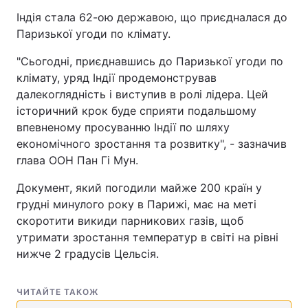
Індія стала 62-ою державою, що приєдналася до
Паризької угоди по клімату.
"Сьогодні, приєднавшись до Паризької угоди по
клімату, уряд Індії продемонстрував
далекоглядність і виступив в ролі лідера. Цей
історичний крок буде сприяти подальшому
впевненому просуванню Індії по шляху
економічного зростання та розвитку", - зазначив
глава ООН Пан Гі Мун.
Документ, який погодили майже 200 країн у
грудні минулого року в Парижі, має на меті
скоротити викиди парникових газів, щоб
утримати зростання температур в світі на рівні
нижче 2 градусів Цельсія.
ЧИТАЙТЕ ТАКОЖ