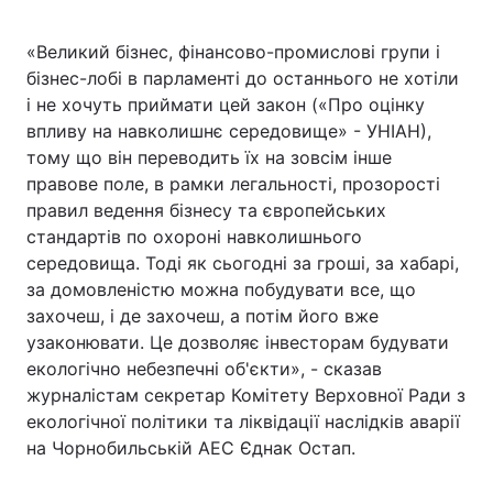
«Великий бізнес, фінансово-промислові групи і
бізнес-лобі в парламенті до останнього не хотіли
Головна
Війна
і не хочуть приймати цей закон («Про оцінку
впливу на навколишнє середовище» - УНІАН),
Україна
Політика
тому що він переводить їх на зовсім інше
правове поле, в рамки легальності, прозорості
Економіка
Світ
правил ведення бізнесу та європейських
стандартів по охороні навколишнього
Спорт
Наука
середовища. Тоді як сьогодні за гроші, за хабарі,
за домовленістю можна побудувати все, що
Техно і зв'язок
Лайт
захочеш, і де захочеш, а потім його вже
Зброя
Інциденти
узаконювати. Це дозволяє інвесторам будувати
екологічно небезпечні об'єкти», - сказав
Здоров'я
Туризм
журналістам секретар Комітету Верховної Ради з
екологічної політики та ліквідації наслідків аварії
Цікавинки
Погода
на Чорнобильській АЕС Єднак Остап.
Екологія
Регіони