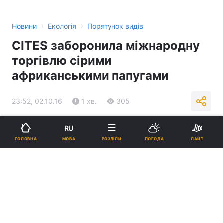
›
›
Новини
Екологія
Порятунок видів
СІТЕЅ заборонила міжнародну
торгівлю сірими
африканськими папугами
23:52, 02.10.16
1 хв.
305
Підпишіться на нас в Google
RU
МОВА
ГОЛОВНА
РОЗДІЛИ
ПОГОДА
ЛАЙТ