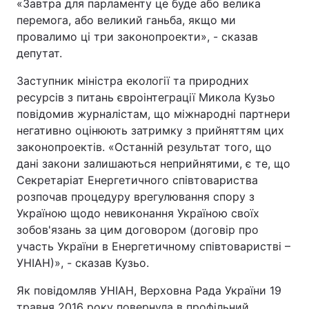
«Завтра для парламенту це буде або велика
перемога, або великий ганьба, якщо ми
провалимо ці три законопроекти», - сказав
депутат.
Заступник міністра екології та природних
ресурсів з питань євроінтеграції Микола Кузьо
повідомив журналістам, що міжнародні партнери
негативно оцінюють затримку з прийняттям цих
законопроектів. «Останній результат того, що
дані закони залишаються неприйнятими, є те, що
Секретаріат Енергетичного співтовариства
розпочав процедуру врегулювання спору з
Україною щодо невиконання Україною своїх
зобов'язань за цим договором (договір про
участь України в Енергетичному співтоваристві –
УНІАН)», - сказав Кузьо.
Як повідомляв УНІАН, Верховна Рада України 19
травня 2016 року повернула в профільний