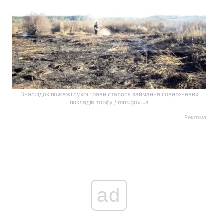
Внаслідок пожежі сухої трави сталося займання поверхневих
покладів торфу / mns.gov.ua
Реклама
ad