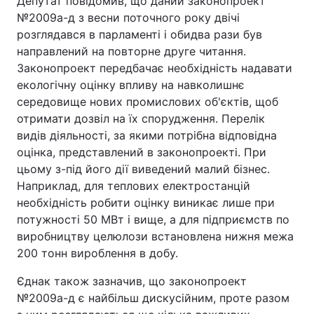
Депутат повідомив, що даний законопроект
№2009а-д з весни поточного року двічі
розглядався в парламенті і обидва рази був
направлений на повторне друге читання.
Законопроект передбачає необхідність надавати
екологічну оцінку впливу на навколишнє
середовище нових промислових об'єктів, щоб
отримати дозвіл на їх спорудження. Перелік
видів діяльності, за якими потрібна відповідна
оцінка, представлений в законопроекті. При
цьому з-під його дії виведений малий бізнес.
Наприклад, для теплових електростанцій
необхідність робити оцінку виникає лише при
потужності 50 МВт і вище, а для підприємств по
виробництву целюлози встановлена нижня межа
200 тонн вироблення в добу.
Єднак також зазначив, що законопроект
№2009а-д є найбільш дискусійним, проте разом