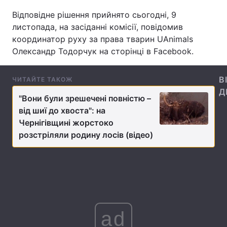
Відповідне рішення прийнято сьогодні, 9
листопада, на засіданні комісії, повідомив
координатор руху за права тварин UAnimals
Головна
Війна
Олександр Тодорчук на сторінці в Facebook.
Україна
Політика
В
ЧИТАЙТЕ ТАКОЖ
Економіка
Світ
Д
"Вони були зрешечені повністю –
від шиї до хвоста": на
Спорт
Наука
Чернігівщині жорстоко
Техно і зв'язок
Лайт
розстріляли родину лосів (відео)
Зброя
Інциденти
Здоров'я
Туризм
Цікавинки
Погода
ad
Екологія
Регіони