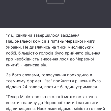
Лонгріди
Відео з Youtube
Статті
Інтерв'ю
Думки
"У ці хвилини завершилося засідання
Національної комісії з питань Червоної книги
Архів
Вакансії
України. Не дивлячись на тиск мисливських
лоббі, більшістю голосів було прийнято рішення
Контакти
про необхідність внесення лося до Червоної
книги", - написав він.
Послуги
За його словами, голосування проходило в
таємному форматі, "за" прийняття рішення було
віддано 24 голоси, проти - 6, один утримався.
"Тепер Міністерство екології може остаточно
внести тварину до Червоної книги і захистити
від винищення. Наскільки відомо, міністр готовий