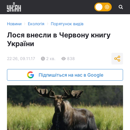
›
›
Новини
Екологія
Порятунок видів
Лося внесли в Червону книгу
України
22:26, 09.11.17
2 хв.
838
Підпишіться на нас в Google