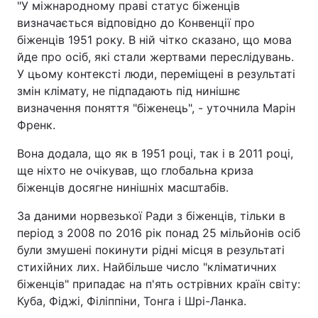
"У міжнародному праві статус біженців
визначається відповідно до Конвенції про
біженців 1951 року. В ній чітко сказано, що мова
йде про осіб, які стали жертвами переслідувань.
У цьому контексті люди, переміщені в результаті
змін клімату, не підпадають під нинішнє
визначення поняття "біженець", - уточнила Марін
Френк.
Вона додала, що як в 1951 році, так і в 2011 році,
ще ніхто не очікував, що глобальна криза
біженців досягне нинішніх масштабів.
За даними норвезької Ради з біженців, тільки в
період з 2008 по 2016 рік понад 25 мільйонів осіб
були змушені покинути рідні місця в результаті
стихійних лих. Найбільше число "кліматичних
біженців" припадає на п'ять острівних країн світу:
Куба, Фіджі, Філіппіни, Тонга і Шрі-Ланка.