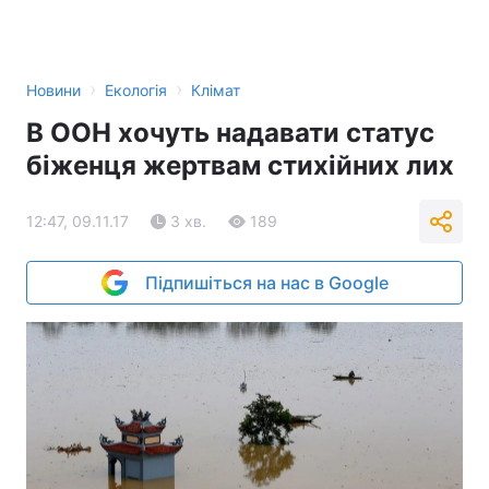
›
›
Новини
Екологія
Клімат
В ООН хочуть надавати статус
біженця жертвам стихійних лих
12:47, 09.11.17
3 хв.
189
Підпишіться на нас в Google