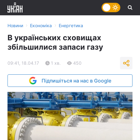
›
›
Новини
Економіка
Енергетика
В українських сховищах
збільшилися запаси газу
09:41, 18.04.17
1 хв.
450
Підпишіться на нас в Google