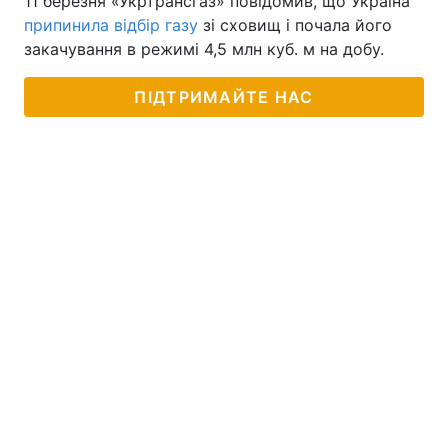
11 березня «Укртрансгаз» повідомив, що Україна
припинила відбір газу
зі сховищ і почала його
Тема оформлення
закачування в режимі 4,5 млн куб. м на добу.
ПІДТРИМАЙТЕ НАС