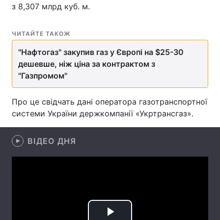
з 8,307 млрд куб. м.
ЧИТАЙТЕ ТАКОЖ
Головна
Війна
"Нафтогаз" закупив газ у Європі на $25-30
дешевше, ніж ціна за контрактом з
Україна
Політика
"Газпромом"
Економіка
Світ
Про це свідчать дані оператора газотранспортної
Спорт
Наука
системи України держкомпанії «Укртрансгаз».
Техно і зв'язок
Лайт
ВІДЕО ДНЯ
Зброя
Інциденти
Здоров'я
Туризм
Цікавинки
Погода
Екологія
Регіони