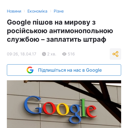
›
›
Новини
Економіка
Різне
Google пішов на мирову з
російською антимонопольною
службою – заплатить штраф
09:26, 18.04.17
2 хв.
516
Підпишіться на нас в Google