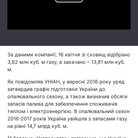
Play
Лонгріди
Video
Відео з Youtube
Статті
Інтерв'ю
Думки
За даними компанії, 16 квітня зі сховищ відібрано
Архів
Вакансії
3,62 млн куб. м газу, а закачано – 13,81 млн куб.
м.
Контакти
Як повідомляв УНІАН, у вересні 2016 року уряд
Послуги
затвердив графік підготовки України до
опалювального сезону, а також визначив обсяги
запасів палива для забезпечення споживачів
теплом і електроенергією. В опалювальний сезон
2016-2017 років Україна увійшла з запасами газу
на рівні 14,7 млрд куб. м.