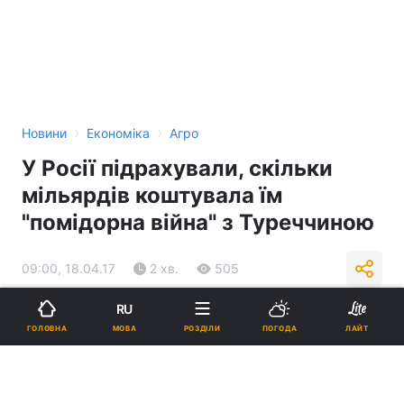
›
›
Новини
Економіка
Агро
У Росії підрахували, скільки
мільярдів коштувала їм
"помідорна війна" з Туреччиною
09:00, 18.04.17
2 хв.
505
RU
Підпишіться на нас в Google
МОВА
ГОЛОВНА
РОЗДІЛИ
ПОГОДА
ЛАЙТ