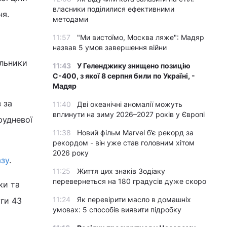
власники поділилися ефективними
ня.
методами
11:57
"Ми вистоїмо, Москва ляже": Мадяр
назвав 5 умов завершення війни
альники
11:43
У Геленджику знищено позицію
С-400, з якої 8 серпня били по Україні, -
Мадяр
 за
11:40
Дві океанічні аномалії можуть
вплинути на зиму 2026–2027 років у Європі
рудневої
11:38
Новий фільм Marvel б’є рекорд за
рекордом - він уже став головним хітом
2026 року
азу
.
11:25
Життя цих знаків Зодіаку
перевернеться на 180 градусів дуже скоро
ки та
11:24
Як перевірити масло в домашніх
уги 43
умовах: 5 способів виявити підробку