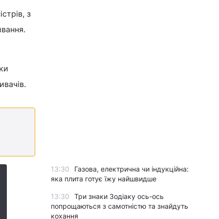
істрів, з
ивання.
ьки
ивачів.
13:30
Газова, електрична чи індукційна:
яка плита готує їжу найшвидше
13:30
Три знаки Зодіаку ось-ось
попрощаються з самотністю та знайдуть
кохання