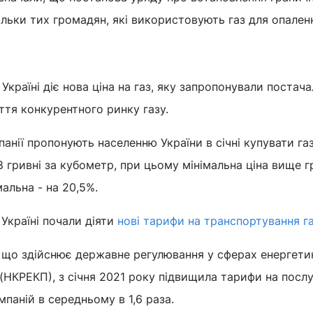
ільки тих громадян, які використовують газ для опален
в Україні діє нова ціна на газ, яку запропонували постач
ття конкурентного ринку газу.
анії пропонують населенню України в січні купувати газ
,8 гривні за кубометр, при цьому мінімальна ціна вище г
мальна - на 20,5%.
в Україні почали діяти
нові тарифи на транспортування г
, що здійснює державне регулювання у сферах енергети
(НКРЕКП), з січня 2021 року підвищила тарифи на посл
паній в середньому в 1,6 раза.