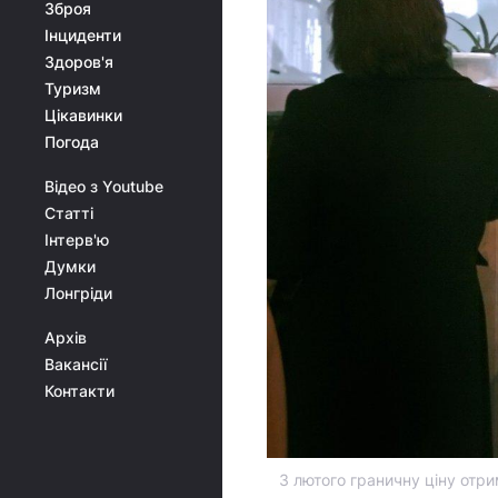
Зброя
Інциденти
Здоров'я
Туризм
Цікавинки
Погода
Відео з Youtube
Статті
Інтерв'ю
Думки
Лонгріди
Архів
Вакансії
Контакти
З лютого граничну ціну отри