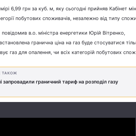
мірі 6,99 грн за куб. м, яку сьогодні прийняв Кабінет мін
егорії побутових споживачів, незалежно від типу спож
 повідомив в.о. міністра енергетики Юрій Вітренко,
встановлена гранична ціна на газ буде стосуватися тіл
вує газ для опалення, чи всіх категорій побутових спож
Е ТАКОЖ
ні запровадили граничний тариф на розподіл газу