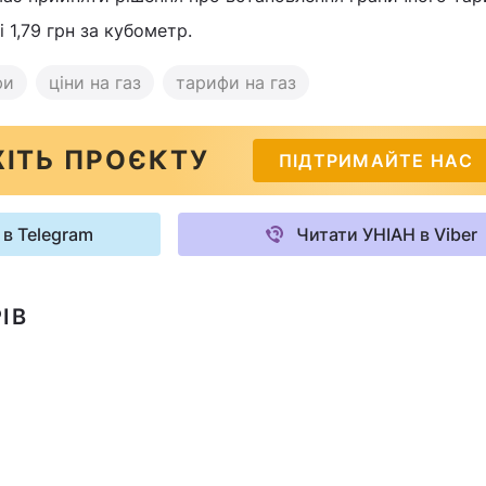
і 1,79 грн за кубометр.
фи
ціни на газ
тарифи на газ
ІТЬ ПРОЄКТУ
ПІДТРИМАЙТЕ НАС
 в Telegram
Читати УНІАН в Viber
ІВ