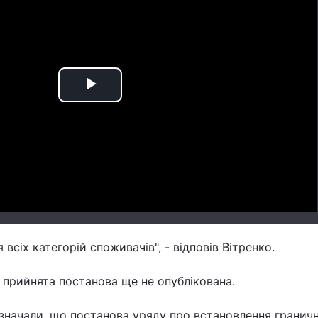
Play
Video
всіх категорій споживачів", - відповів Вітренко.
 прийнята постанова ще не опублікована.
дзначали, що постанова уряду про встановлення граничн