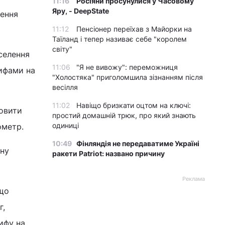
11:16
Росіяни просунулися у Часовому
Яру, - DeepState
щення
11:12
Пенсіонер переїхав з Майорки на
Таїланд і тепер називає себе "королем
світу"
селення
11:06
"Я не вивожу": переможниця
рифами на
"Холостяка" приголомшила зізнанням після
весілля
11:02
Навіщо бризкати оцтом на ключі:
новити
простий домашній трюк, про який знають
одиниці
бометр.
10:49
Фінляндія не передаватиме Україні
ону
ракети Patriot: названо причину
Реклама
 що
г,
ифу на