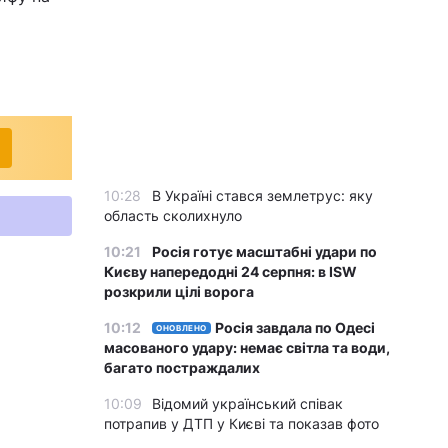
10:28
В Україні стався землетрус: яку
область сколихнуло
10:21
Росія готує масштабні удари по
Києву напередодні 24 серпня: в ISW
розкрили цілі ворога
10:12
Росія завдала по Одесі
ОНОВЛЕНО
масованого удару: немає світла та води,
багато постраждалих
10:09
Відомий український співак
потрапив у ДТП у Києві та показав фото