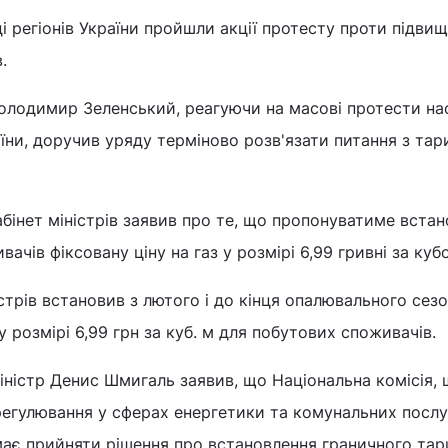
ді регіонів України пройшли акції протесту проти підви
.
олодимир Зеленський, реагуючи на масові протести на
аїни, доручив уряду терміново розв'язати питання з та
абінет міністрів заявив про те, що пропонуватиме вста
ачів фіксовану ціну на газ у розмірі 6,99 гривні за ку
ністрів встановив з лютого і до кінця опалювального сез
у розмірі 6,99 грн за куб. м для побутових споживачів.
міністр Денис Шмигаль заявив, що Національна комісія,
егулювання у сферах енергетики та комунальних послу
ає прийняти рішення про встановлення граничного тар