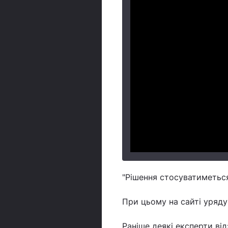
"Рішення стосуватиметься 
При цьому на сайті уряду
Раніше деякі експерти ві