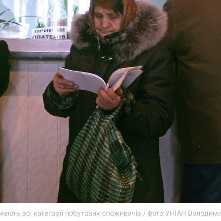
мають всі категорії побутових споживачів / фото УНІАН Володим