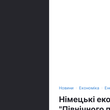
›
›
Новини
Економіка
Ен
Німецькі ек
"Північного 