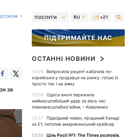
русском
RU
+21
ПОСЛУГИ
ПІДТРИМАЙТЕ НАС
ОСТАННІ НОВИНИ
14:05
Випросила рецепт кабачків по-
корейськи у продавця на ринку: готую їх
просто так і на зиму
рн за
13:59
Одеса вночі пережила
наймасштабніший удар за весь час
повномасштабної війни, – Коваленко
13:57
Підводний човен, проданий Канаді
за £1, потопив американський крейсер
13:55
Ціль Росії №1: The Times розповів,