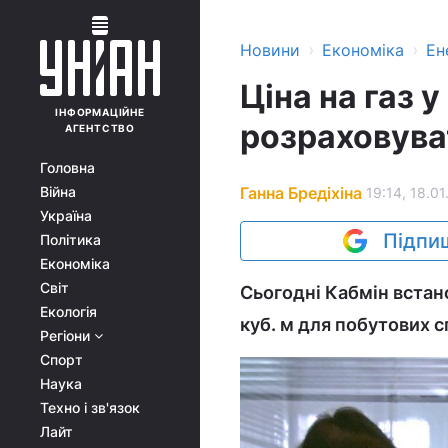
›
›
Новини
Економіка
Ен
Ціна на газ 
ІНФОРМАЦІЙНЕ
розраховува
АГЕНТСТВО
Головна
Ганна Бредіхіна
Війна
19:14, 18.01
Україна
Підпиш
Політика
Економіка
Світ
Сьогодні Кабмін встано
Екологія
куб. м для побутових 
Регіони
Спорт
Наука
Техно і зв'язок
Лайт