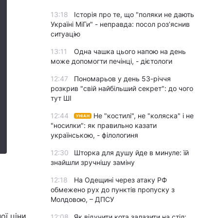
13:18
Історія про те, що "поляки не дають
Україні МіГи" - неправда: посол роз’яснив
ситуацію
13:11
Одна чашка цього напою на день
може допомогти печінці, - дієтологи
12:47
Пономарьов у день 53-річчя
розкрив "свій найбільший секрет": до чого
тут ШІ
12:44
Не "костилі", не "коляска" і не
УНІАН
"носилки": як правильно казати
українською, - філологиня
12:30
Шторка для душу йде в минуле: їй
знайшли зручнішу заміну
12:18
На Одещині через атаку РФ
обмежено рух до пунктів пропуску з
Молдовою, – ДПСУ
ої ціни
12:08
Як відучити кота залазити на стіл: