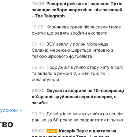
10:06
Рекордні рейтинги і параноя: Путін
зачищає вибори жорсткіше, ніж зазвичай,
- The Telegraph
10:05
Коричнева трава після спеки може
ожити: що радять зробити експерти
09:46
ЗСУ взяли у полон Мохамеда
Салаха: мережею шириться інтерв'ю з
тезкою зіркового футболіста
09:38
Подружжя купило стару хату в селі
та вклало в ремонт 2,5 млн грн: як її
облаштували
09:30
Окупанти вдарили по 10-поверхівці
в Харкові: зруйновані верхні поверхи, є
загиблі
русском
09:30
Деякі жінки можуть вийти на пенсію
раніше за 60 років: як скористатия пільгою
тво
09:03
Каспрів Верх: піднятися на
УНІАН
одну з найвищих гір Татр – і не лише