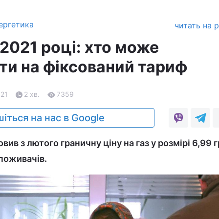
ергетика
читать на 
у 2021 році: хто може
ти на фіксований тариф
.21
2 хв.
7359
іться на нас в Google
вив з лютого граничну ціну на газ у розмірі 6,99 г
споживачів.