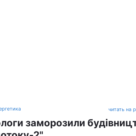
ергетика
читать на 
ологи заморозили будівниц
потоку-2"