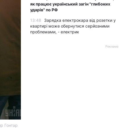
як працює український загін "глибоких
ударів" по РФ
13:48
Зарядка електрокара від розетки у
квартирі може обернутися серйозними
проблемами, - електрик
Реклама
ир Гонтар