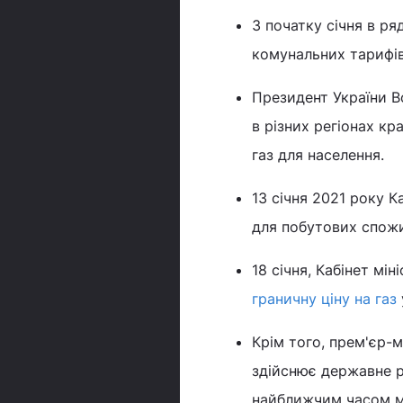
З початку січня в ря
комунальних тарифів
Президент України В
в різних регіонах кр
газ для населення.
13 січня 2021 року К
для побутових спожив
18 січня, Кабінет мі
граничну ціну на газ
Крім того, прем'єр-
здійснює державне р
найближчим часом м