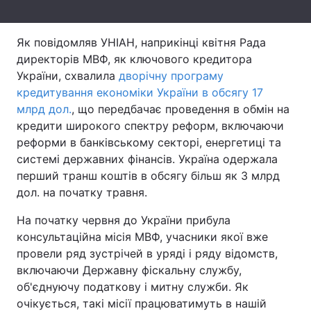
Лонгріди
Як повідомляв УНІАН, наприкінці квітня Рада
директорів МВФ, як ключового кредитора
Відео з Youtube
Статті
України, схвалила
дворічну програму
кредитування економіки України в обсягу 17
Інтерв'ю
Думки
млрд дол.
, що передбачає проведення в обмін на
кредити широкого спектру реформ, включаючи
Архів
Вакансії
реформи в банківському секторі, енергетиці та
Контакти
системі державних фінансів. Україна одержала
перший транш коштів в обсягу більш як 3 млрд
Послуги
дол. на початку травня.
На початку червня до України прибула
консультаційна місія МВФ, учасники якої вже
провели ряд зустрічей в уряді і ряду відомств,
включаючи Державну фіскальну службу,
об'єднуючу податкову і митну служби. Як
очікується, такі місії працюватимуть в нашій