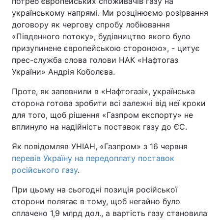
потреб європейських споживачів газу на
українському напрямі. Ми розцінюємо розірвання
договору як чергову спробу лобіювання
«Південного потоку», будівництво якого було
призупинене європейською стороною», - цитує
прес-служба слова голови НАК «Нафтогаз
України» Андрія Коболєва.
Проте, як запевнили в «Нафтогазі», українська
сторона готова зробити всі залежні від неї кроки
для того, щоб рішення «Газпром експорту» не
вплинуло на надійність поставок газу до ЄС.
Як повідомляв УНІАН, «Газпром» з 16 червня
перевів Україну на передоплату поставок
російського газу
.
При цьому на сьогодні позиція російської
сторони полягає в тому, щоб негайно було
сплачено 1,9 млрд дол., а вартість газу становила