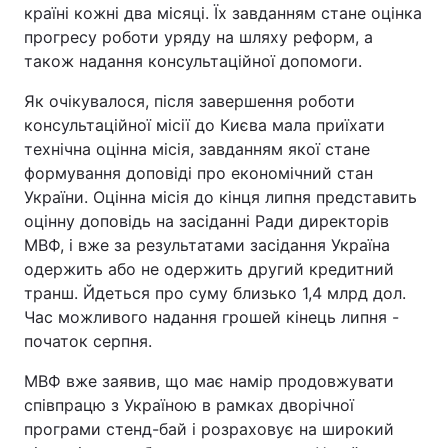
країні кожні два місяці. Їх завданням стане оцінка
Тема оформлення
прогресу роботи уряду на шляху реформ, а
також надання консультаційної допомоги.
Як очікувалося, після завершення роботи
консультаційної місії до Києва мала приїхати
технічна оцінна місія, завданням якої стане
формування доповіді про економічний стан
України. Оцінна місія до кінця липня представить
оцінну доповідь на засіданні Ради директорів
МВФ, і вже за результатами засідання Україна
одержить або не одержить другий кредитний
транш. Йдеться про суму близько 1,4 млрд дол.
Час можливого надання грошей кінець липня -
початок серпня.
МВФ вже заявив, що має намір продовжувати
співпрацю з Україною в рамках дворічної
програми стенд-бай і розраховує на широкий