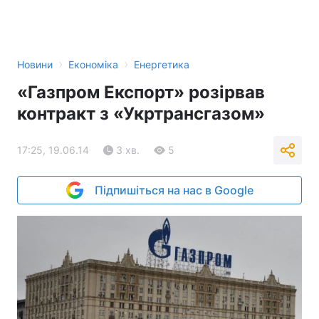
›
›
Новини
Економіка
Енергетика
«Газпром Експорт» розірвав
контракт з «Укртрансгазом»
17:25, 19.06.14
3 хв.
5
Підпишіться на нас в Google