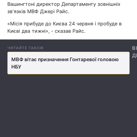
Вашингтоні директор Департаменту зовнішніх
зв'язків МВФ Джері Райс.
«Місія прибуде до Києва 24 червня і пробуде в
Головна
Війна
Києві два тижні», - сказав Райс.
Україна
Політика
В
ЧИТАЙТЕ ТАКОЖ
Економіка
Світ
Д
МВФ вітає призначення Гонтаревої головою
НБУ
Спорт
Наука
Техно і зв'язок
Лайт
Зброя
Інциденти
Здоров'я
Туризм
Цікавинки
Погода
Екологія
Регіони