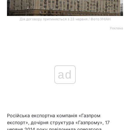
Дія договору припиняється з 23 червня / Фото УНІАН
Реклама
ad
Російська експортна компанія «Газпром
експорт», дочірня структура «Газпрому», 17
червня 2014 року повідомила оператора