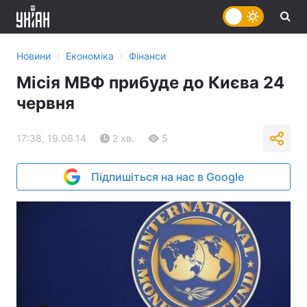
›
›
Новини
Економіка
Фінанси
Місія МВФ прибуде до Києва 24
червня
17:38, 19.06.14
2 хв.
5
Підпишіться на нас в Google