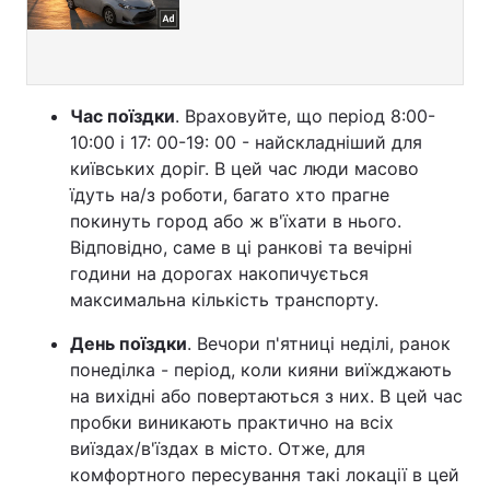
Час поїздки
. Враховуйте, що період 8:00-
10:00 і 17: 00-19: 00 - найскладніший для
київських доріг. В цей час люди масово
їдуть на/з роботи, багато хто прагне
покинуть город або ж в'їхати в нього.
Відповідно, саме в ці ранкові та вечірні
години на дорогах накопичується
максимальна кількість транспорту.
День поїздки
. Вечори п'ятниці неділі, ранок
понеділка - період, коли кияни виїжджають
на вихідні або повертаються з них. В цей час
пробки виникають практично на всіх
виїздах/в'їздах в місто. Отже, для
комфортного пересування такі локації в цей