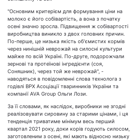
"Основним критерієм для формування ціни на
молоко є його собівартість, а вона з початку
осені значно зросла. Підвищення ж собівартості
виробництва виникло з двох головних причин.
По-перше, це низька якість об'ємистих кормів
через нинішній неврожай на силосні культури
майже по всій Україні. По-друге, подорожчали
зернові та протеїнові інгредієнти (соя,
Соняшник), через той же неврожай", -
наводяться в повідомленні слова технолога з
годівлі ВРХ Асоціації тваринників України та
компанії AVA Group Ольги Лози.
За її словами, як наслідок, виробники не згодні
реалізовувати сировину за старими цінами, і ця
тенденція триватиме мінімум весь перший
квартал 2021 року, доки корів годують силосом,
заготовленим з осені, які мають відносно низьку