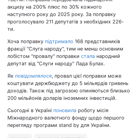
акцизу на 200% плюс по 30% кожного
наступного року до 2025 року. За поправку
проголосувало 211 депутатів з необхідних 226-
ти.
Хоча поправку
підтримало
168 представників
фракції "Слуга народу", тим не менш основним
лобістом "провалу" поправки
стала
народний
депутат від "Слуги народу" Лада Булах.
Як
повідомлялося
, провал цієї поправки може
коштувати держбюджету до 5 мільярдів гривень
доходів. Також під загрозою опиняються близько
200 мільйонів доларів іноземних інвестицій.
Сьогодні в Україні
поновила
роботу місія
Міжнародного валютного фонду щодо першого
перегляду програми stand by для України.