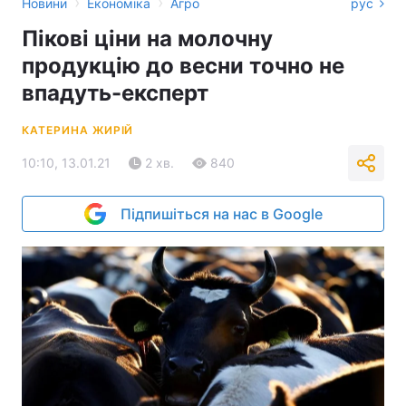
›
›
Новини
Економіка
Агро
рус
Пікові ціни на молочну
продукцію до весни точно не
впадуть-експерт
КАТЕРИНА ЖИРІЙ
10:10, 13.01.21
2 хв.
840
Підпишіться на нас в Google