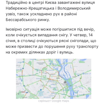
Традиційно в центрі Києва завантажені вулиця
Набережно-Хрещатицька і Володимирський
узвіз, також ускладнено рух в районі
Бессарабського ринку.
Імовірно ситуація може погіршитися під вечір,
коли очікується випадання снігу. У четвер, 14
січня, в столиці очікуються рясні снігопади, що
може призвести до порушення руху транспорту
на окремих ділянках доріг і вулиць.
скріншот Google maps