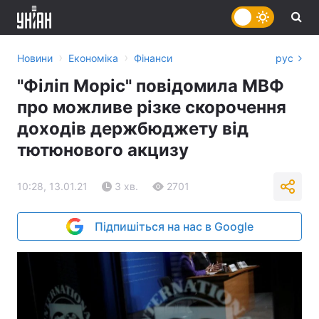
›
›
Новини
Економіка
Фінанси
рус
"Філіп Моріс" повідомила МВФ
про можливе різке скорочення
доходів держбюджету від
тютюнового акцизу
10:28, 13.01.21
3 хв.
2701
Підпишіться на нас в Google