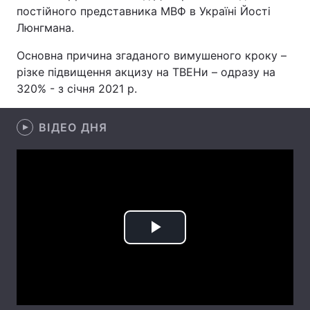
постійного представника МВФ в Україні Йості
Лонгріди
Люнгмана.
Основна причина згаданого вимушеного кроку –
Відео з Youtube
Статті
різке підвищення акцизу на ТВЕНи – одразу на
320% - з січня 2021 р.
Інтерв'ю
Думки
Архів
Вакансії
ВІДЕО ДНЯ
Контакти
Послуги
Play
Video