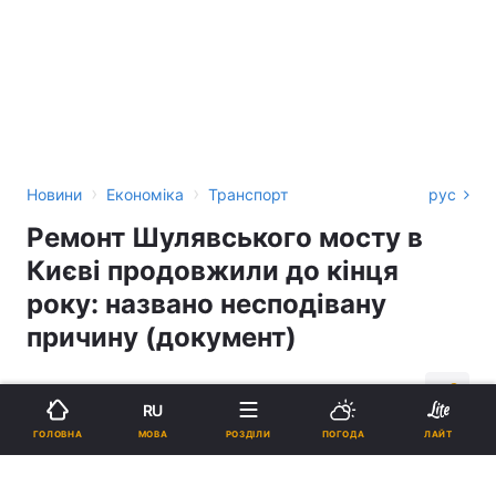
›
›
Новини
Економіка
Транспорт
рус
Ремонт Шулявського мосту в
Києві продовжили до кінця
року: названо несподівану
причину (документ)
20:38, 12.01.21
2 хв.
5911
RU
МОВА
ГОЛОВНА
РОЗДІЛИ
ПОГОДА
ЛАЙТ
Підпишіться на нас в Google