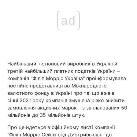
ad
Головна
Війна
Україна
Політика
Економіка
Світ
Найбільший тютюновий виробник в Україні й
Спорт
Наука
третій найбільший платник податків України –
компанія "Філіп Морріс Україна" проінформувала
Техно і зв'язок
Лайт
постійне представництво Міжнародного
валютного фонду в Україні про те, що вже в
Зброя
Інциденти
січні 2021 року компанія змушена різко знизити
Здоров'я
Туризм
замовлення акцизних марок – з запланованих 50
мільйонів до 35 мільйонів штук.
Цікавинки
Погода
Про це йдеться в офіційному листі компанії
Екологія
Регіони
"Філіп Морріс Сейлз енд Дистрибьюшн" до