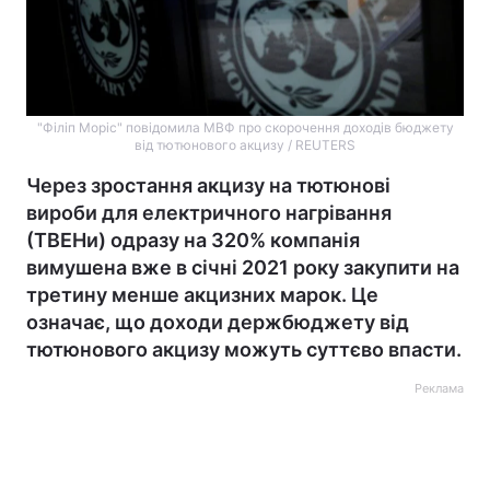
"Філіп Моріс" повідомила МВФ про скорочення доходів бюджету
від тютюнового акцизу / REUTERS
Через зростання акцизу на тютюнові
вироби для електричного нагрівання
(ТВЕНи) одразу на 320% компанія
вимушена вже в січні 2021 року закупити на
третину менше акцизних марок. Це
означає, що доходи держбюджету від
тютюнового акцизу можуть суттєво впасти.
Реклама