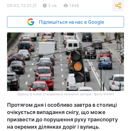
09:43, 13.01.21
3 хв.
1446
Підпишіться на нас в Google
Вранці в Києві утворилися незначні затори / фото УНІАН
Протягом дня і особливо завтра в столиці
очікується випадання снігу, що може
призвести до порушення руху транспорту
на окремих ділянках доріг і вулиць.