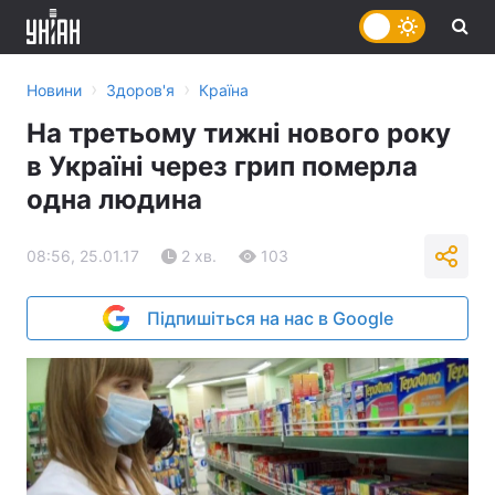
›
›
Новини
Здоров'я
Країна
На третьому тижні нового року
в Україні через грип померла
одна людина
08:56, 25.01.17
2 хв.
103
Підпишіться на нас в Google