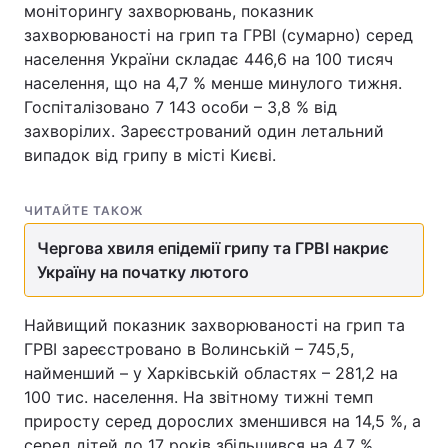
моніторингу захворювань, показник
захворюваності на грип та ГРВІ (сумарно) серед
населення України складає 446,6 на 100 тисяч
населення, що на 4,7 % менше минулого тижня.
Головна
Війна
Госпіталізовано 7 143 особи – 3,8 % від
захворілих. Зареєстрований один летальний
Україна
Політика
випадок від грипу в місті Києві.
Економіка
Світ
ЧИТАЙТЕ ТАКОЖ
Спорт
Наука
Чергова хвиля епідемії грипу та ГРВІ накриє
Техно і зв'язок
Лайт
Україну на початку лютого
Зброя
Інциденти
Найвищий показник захворюваності на грип та
ГРВІ зареєстровано в Волинській – 745,5,
Здоров'я
Туризм
найменший – у Харківській областях – 281,2 на
Цікавинки
Погода
100 тис. населення. На звітному тижні темп
приросту серед дорослих зменшився на 14,5 %, а
Екологія
Регіони
серед дітей до 17 років збільшився на 4,7 %.