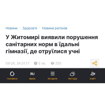
›
›
Новини
Здоров'я
Новини регіонів
У Житомирі виявили порушення
санітарних норм в їдальні
гімназії, де отруїлися учні
09:24, 24.01.17
3 хв.
255
RU
Підпишіться на нас в Google
МОВА
ГОЛОВНА
РОЗДІЛИ
ПОГОДА
ЛАЙТ