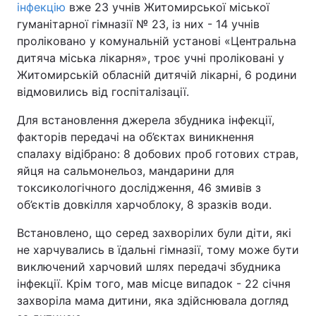
інфекцію
вже 23 учнів Житомирської міської
гуманітарної гімназії № 23, із них - 14 учнів
проліковано у комунальній установі «Центральна
дитяча міська лікарня», троє учні проліковані у
Житомирській обласній дитячій лікарні, 6 родини
відмовились від госпіталізації.
Для встановлення джерела збудника інфекції,
факторів передачі на об’єктах виникнення
спалаху відібрано: 8 добових проб готових страв,
яйця на сальмонельоз, мандарини для
токсикологічного дослідження, 46 змивів з
об’єктів довкілля харчоблоку, 8 зразків води.
Встановлено, що серед захворілих були діти, які
не харчувались в їдальні гімназії, тому може бути
виключений харчовий шлях передачі збудника
інфекції. Крім того, мав місце випадок - 22 січня
захворіла мама дитини, яка здійснювала догляд