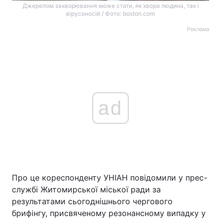
Джерелом захворювання може стати, як хвора людина, так і
вірусоносій / Фото: boston.com
Реклама
ad
Про це кореспонденту УНІАН повідомили у прес-
службі Житомирської міської ради за
результатами сьогоднішнього чергового
брифінгу, присвяченому резонансному випадку у