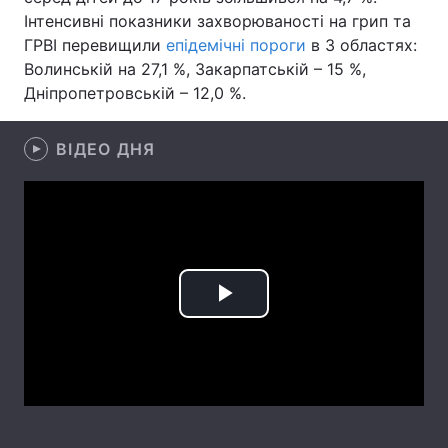
Інтенсивні показники захворюваності на грип та
Лонгріди
ГРВІ перевищили
епідемічні пороги
в 3 областях:
Волинській на 27,1 %, Закарпатській – 15 %,
Дніпропетровській – 12,0 %.
Відео з Youtube
Статті
Інтерв'ю
Думки
ВІДЕО ДНЯ
Архів
Вакансії
Контакти
Послуги
Play
Video