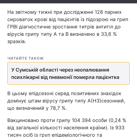
Тема оформлення
На звітному тижні при дослідженні 128 парних
сироваток крові від пацієнтів із підозрою на грип
ГРВІ діагностичне зростання титрів антитіл до
вірусів грипу типу А та В визначено в 33,6 %
зразків.
ЧИТАЙТЕ ТАКОЖ
У Сумській області через неопалювання
психлікарні від пневмонії померла пацієнтка
В цьому епідсезоні серед позитивних знахідок
домінує штам вірусу грипу типу А(H3)сезонний,
що визначений у 78,7 %.
Вакциновано проти грипу 104 394 особи (0,24 %
від загальної кількості населення країни). Із 933
тисяч осіб із груп епідеміологічного та