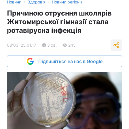
›
›
Новини
Здоров'я
Новини регіонів
Причиною отруєння школярів
Житомирської гімназії стала
ротавірусна інфекція
08:03, 25.01.17
3 хв.
245
Підпишіться на нас в Google